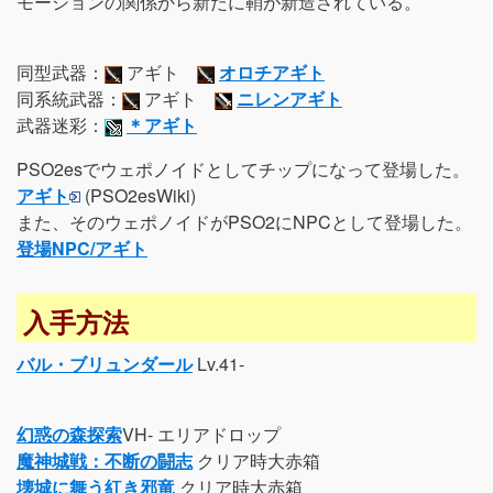
モーションの関係から新たに鞘が新造されている。
同型武器：
アギト
オロチアギト
同系統武器：
アギト
ニレンアギト
武器迷彩：
＊アギト
PSO2esでウェポノイドとしてチップになって登場した。
アギト
(PSO2esWiki)
また、そのウェポノイドがPSO2にNPCとして登場した。
登場NPC/アギト
入手方法
バル・ブリュンダール
Lv.41-
幻惑の森探索
VH- エリアドロップ
魔神城戦：不断の闘志
クリア時大赤箱
壊城に舞う紅き邪竜
クリア時大赤箱