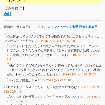
【過去ログ】
Vol1
最新の10件を表示しています。
コメントページを参照
画像を非表示
心意開放してソロADで使ってるが快適すぎる。ニフタ→カザン→ニ
フタのループが安定する --
2015-09-06 (日) 13:52:03
デザイン好きだったし↑の文よんで興味でたので今日フルクラフト
してみた。ＯＰももって心意開放してみた。正直快適さは感じないが
ＰＢ意識して戦うのがちょっと面白いっすわ --
2015-09-17 (木) 19:2
5:51
未クラフトでもVHADならテッセン連発してるだけで1ブロックに2
～3回ニフタ撃てる勢いで溜まっていくからワケわからんくらい快適
だな。レベリングこれでいいわもうｗ --
2016-02-04 (木) 05:35:03
いうほど快適か？ --
2016-02-29 (月) 23:20:07
エクストリームやってたら出た！記念に引退するは！ --
2015-09-09
(水) 00:54:19
とりあえず改行直しておいたから次から気をつけてな --
2015-09-1
2 (土) 17:04:55