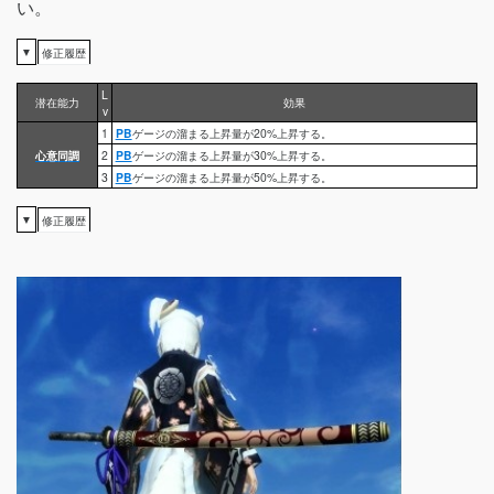
い。
▼
修正履歴
L
潜在能力
効果
v
1
PB
ゲージの溜まる上昇量が20%上昇する。
心意同調
2
PB
ゲージの溜まる上昇量が30%上昇する。
3
PB
ゲージの溜まる上昇量が50%上昇する。
▼
修正履歴