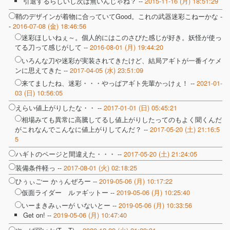
引退するらしいし次は無いんじゃね？ --
2015-11-16 (月) 18:51:29
鞘のデザインが着物に合っていてGood。これの武器迷彩こねーかな -
-
2016-07-08 (金) 18:46:56
迷彩ほしいねぇ～。個人的にはこのさびた感じが好き。妖怪が使っ
てる刀って感じがして --
2016-08-01 (月) 19:44:20
いろんな刀や迷彩が実装されてきたけど、結局アギトが一番イケメ
ンに思えてきた --
2017-04-05 (水) 23:51:09
来てましたね、迷彩・・・やっぱアギト先輩かっけぇ！ --
2021-01-
03 (日) 10:56:05
えらい値上がりしたな・・ --
2017-01-01 (日) 05:45:21
相場みても異常に高騰してるし値上がりしたってのもよく聞くんだ
がこれなんでこんなに値上がりしてんだ？ --
2017-05-20 (土) 21:16:5
5
ハギトのページと間違えた・・・ --
2017-05-20 (土) 21:24:05
装備条件軽っ --
2017-08-01 (火) 02:18:25
ひぅぃごー かぅんぜろー --
2019-05-06 (月) 10:17:22
仮面ライダー ルァギットー --
2019-05-06 (月) 10:25:40
いーまきみぃーが いないとー --
2019-05-06 (月) 10:33:56
Get on! --
2019-05-06 (月) 10:47:40