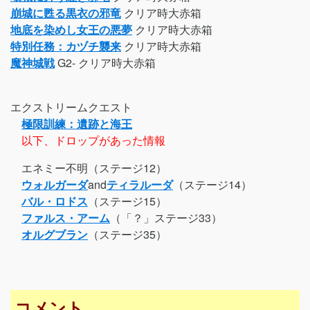
崩城に甦る黒衣の邪竜
クリア時大赤箱
地底を染めし女王の悪夢
クリア時大赤箱
特別任務：カヅチ襲来
クリア時大赤箱
魔神城戦
G2- クリア時大赤箱
エクストリームクエスト
極限訓練：遺跡と海王
以下、ドロップがあった情報
エネミー不明（ステージ12）
ウォルガーダ
and
ティラルーダ
（ステージ14）
バル・ロドス
（ステージ15）
ファルス・アーム
（「？」ステージ33）
オルグブラン
（ステージ35）
コメント