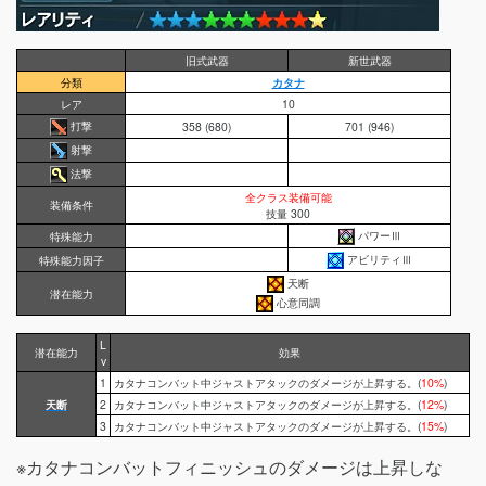
旧式武器
新世武器
分類
カタナ
レア
10
打撃
358 (680)
701 (946)
射撃
法撃
全クラス装備可能
装備条件
技量 300
パワーⅢ
特殊能力
アビリティⅢ
特殊能力因子
天断
潜在能力
心意同調
L
潜在能力
効果
v
1
カタナコンバット中ジャストアタックのダメージが上昇する。(
10%
)
天断
2
カタナコンバット中ジャストアタックのダメージが上昇する。(
12%
)
3
カタナコンバット中ジャストアタックのダメージが上昇する。(
15%
)
※カタナコンバットフィニッシュのダメージは上昇しな