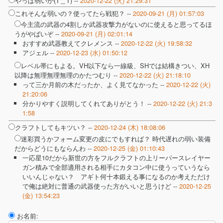
やっぱ弱いか(T＿T) --
2020-12-22 (火) 21:29:31
これそんな弱いの？使ってたら戦犯？ --
2020-09-21 (月) 01:57:03
今主流の武器の4割しか武器攻撃力がないのに使えると思ってるほ
うがやばいぞ --
2020-09-21 (月) 02:01:14
おすすめ武器教えてクレメンス --
2020-12-22 (火) 19:58:32
アジェル --
2020-12-23 (水) 01:50:12
レベル帯にもよる。VH以下なら一線級、SHでは結構きつい、XH
以降は無理無理無理のかたつむり --
2020-12-22 (火) 21:18:10
って三か月前の木だったか、よく見てなかった --
2020-12-22 (火)
21:20:06
分かりやすく説明してくれてありがとう！ --
2020-12-22 (火) 21:3
1:58
クラフトしてもキツい？ --
2020-12-24 (木) 18:08:06
迷彩買うかフォーム変更の皮にでもすれば？ 時代遅れの弱い装備
だからどうにもならんわ --
2020-12-25 (金) 01:10:43
一応星10だから新世の方をフルクラフトの上リーパースレイヤー
ガン積みで全部適用される相手にカタコン中に使うっていうなら
いいんじゃない？ アギト何十本鍛える事になるのか考えただけ
で俺は絶対に普通の武器使った方がいいと思うけど --
2020-12-25
(金) 13:54:23
お名前: