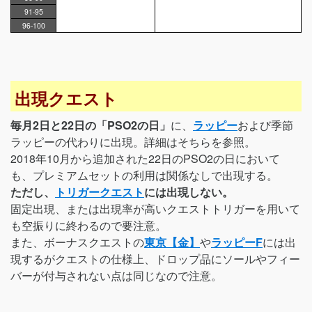
91-95
96-100
出現クエスト
毎月2日と22日の「PSO2の日」
に、
ラッピー
および季節
ラッピーの代わりに出現。詳細はそちらを参照。
2018年10月から追加された22日のPSO2の日において
も、プレミアムセットの利用は関係なしで出現する。
ただし、
トリガークエスト
には出現しない。
固定出現、または出現率が高いクエストトリガーを用いて
も空振りに終わるので要注意。
また、ボーナスクエストの
東京【金】
や
ラッピーF
には出
現するがクエストの仕様上、ドロップ品にソールやフィー
バーが付与されない点は同じなので注意。