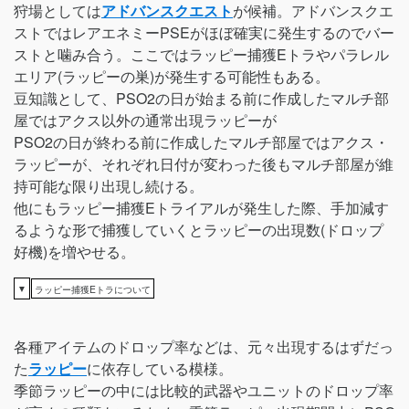
狩場としては
アドバンスクエスト
が候補。アドバンスクエ
ストではレアエネミーPSEがほぼ確実に発生するのでバー
ストと噛み合う。ここではラッピー捕獲Eトラやパラレル
エリア(ラッピーの巣)が発生する可能性もある。
豆知識として、PSO2の日が始まる前に作成したマルチ部
屋ではアクス以外の通常出現ラッピーが
PSO2の日が終わる前に作成したマルチ部屋ではアクス・
ラッピーが、それぞれ日付が変わった後もマルチ部屋が維
持可能な限り出現し続ける。
他にもラッピー捕獲Eトライアルが発生した際、手加減す
るような形で捕獲していくとラッピーの出現数(ドロップ
好機)を増やせる。
▼
ラッピー捕獲Eトラについて
各種アイテムのドロップ率などは、元々出現するはずだっ
た
ラッピー
に依存している模様。
季節ラッピーの中には比較的武器やユニットのドロップ率