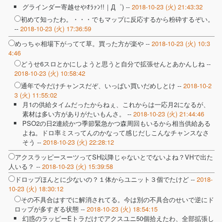
グラインダー寄越せやｵﾗｧﾝ!!｜Д゜) --
2018-10-23 (火) 21:43:32
初めて知ったわ。・・・でもマップに反応するから粉砕するぞい。
--
2018-10-23 (火) 17:36:59
めっちゃ相場下がってて草。買った方が楽や --
2018-10-23 (火) 10:3
4:46
どうせ6スロとかにしようと思うと自分で拡張せんとあかんしね --
2018-10-23 (火) 10:58:42
通年で今だけチャンスだぞ、いっぱい買いだめしとけ --
2018-10-2
3 (火) 11:55:02
月1の供給タイムだったからねぇ、これからは一応月2になるが、
素材は多い方がありがたいもんさ。 --
2018-10-23 (火) 21:44:46
PSO2の日2連続かつ季節緊急かつ森周回もいるから相当供給ある
よね。ドロ率ミスってんのかなって感じだしこんなチャンスなさ
そう --
2018-10-23 (火) 22:28:12
アクスラッピースーツってSH以降じゃないとでないよね？VHで出た
人いる？ --
2018-10-23 (火) 15:39:58
ドロップほんとに少ないの？１体からユニット３個でたけど --
2018-
10-23 (火) 18:30:12
その不具合はすでに解消されてる。今は別の不具合のせいで逆にド
ロップが多すぎる状態 --
2018-10-23 (火) 18:54:15
幻惑のラッピーEトラだけでアクスユニ50個拾えたわ、全部拡張し