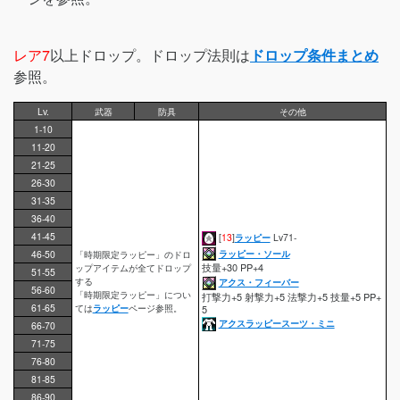
レア7
以上ドロップ。ドロップ法則は
ドロップ条件まとめ
参照。
Lv.
武器
防具
その他
1-10
11-20
21-25
26-30
31-35
36-40
41-45
[
13
]
ラッピー
Lv71-
ラッピー・ソール
46-50
「時期限定ラッピー」のドロ
技量+30 PP+4
ップアイテムが全てドロップ
51-55
する
アクス・フィーバー
56-60
「時期限定ラッピー」につい
打撃力+5 射撃力+5 法撃力+5 技量+5 PP+
61-65
ては
ラッピー
ページ参照。
5
アクスラッピースーツ・ミニ
66-70
71-75
76-80
81-85
86-90