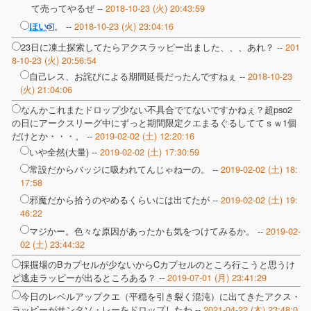
て売ってやるぜ --
2018-10-23 (火) 20:43:59
。 --
2018-10-23 (火) 23:04:16
ほい
23日に凍土探索してたらアクスラッピー出ました、、、あれ？ --
201
8-10-23 (火) 20:56:54
自己レス、お詫びによる期間延長だったんですねぇ --
2018-10-23
(火) 21:04:06
なんかこれまたドロップ少ない不具合でてないですかねぇ？超pso2
の日にアークスリーグ中にずっと期間限定クエまるぐるしててｓｗ1個
だけとか・・・。 --
2019-02-02 (土) 12:20:16
いや全然(大量) --
2019-02-02 (土) 17:30:59
常設だからバッジに吸われてんじゃねーの。 --
2019-02-02 (土) 18:
17:58
邪魔だから拾うのやめるくらいには出てたが --
2019-02-02 (土) 19:
46:22
マジかー。色々な原因があったかも気をつけてみるか。 --
2019-02-
02 (土) 23:44:32
採掘場のBカプセルが少ないからCカプセルのところ行こうと思うけ
ど逃走ラッピーが出るところある？ --
2019-07-01 (月) 23:41:29
今日のレベルアップクエ（平穏を引き裂く混沌）に出てきたアクス・
ラッピーがサンタソ・レーをドロップしたわ --
2021-04-22 (木) 23:48:0