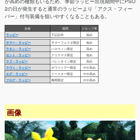
が高めの種類もいるため、季節ラッピー出現期間中にPSO
2の日が発生すると通常のラッピーより「アクス・フィー
バー」付与装備を狙いやすくなることもある。
名称
期間
ドロップ率
ラッピー
下記以外
低め
サマー・ラッピー
サマーフェスタ限定
低め
ラタン・ラッピー
ハロウィン限定
高め
セント・ラッピー
クリスマス限定
低め
ラブ・ラッピー
バレンタイン限定
高め
ラヴィ・ラッピー
ホワイトデー限定
やや高め
エグ・ラッピー
イースター限定
やや高め
フログ・ラッピー
梅雨限定
やや高め
画像