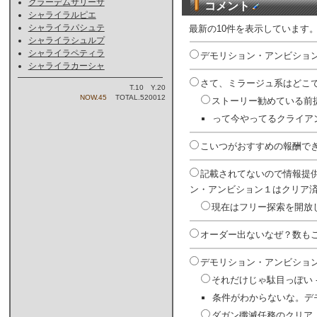
クラーデムサリーサ
コメント
シャライラルピエ
シャライラパシュテ
最新の10件を表示しています
シャライラシュルプ
シャライラペティラ
デモリション・アンビション
シャライラカーシャ
さて、ミラージュ系はどこで
T.10 Y.20
NOW.45
TOTAL.520012
ストーリー勧めている前提
って今やってるクライア
こいつがおすすめの報酬でき
記載されてないので情報提
ン・アンビション１はクリア済
現在はフリー探索を開放し
オーダー出ないなぜ？数もこ
デモリション・アンビション
それだけじゃ駄目っぽい -
条件がわからないな。デ
ダガン殲滅任務のクリア（