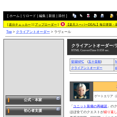
[
ホーム
|
リロード
|
編集
|
新規
|
添付
]
[
差分チェッカー
]
[
アップローダー
]
【楽天スーパーDEAL】毎日更新・
Top
>
クライアントオーダー
> ラヴェール
クライアントオーダー/
HTML ConvertTime 0.059 sec.
登場NPC
(
五十音順
)
クライアントオーダー
ゲートエリア（
公式・本家
「
ユニット装備の再確認
」のク
初心者支援
ほぼ全てのクエストが
繰り返