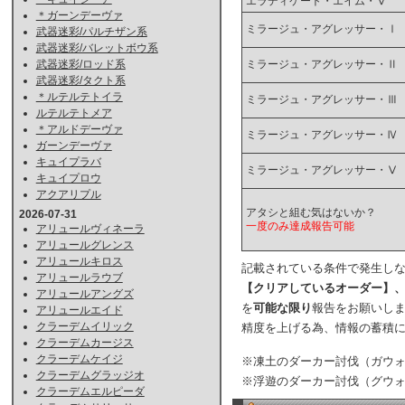
エラディケート・エイム・Ⅴ
＊ガーンデーヴァ
ミラージュ・アグレッサー・Ⅰ
武器迷彩/パルチザン系
武器迷彩/バレットボウ系
ミラージュ・アグレッサー・Ⅱ
武器迷彩/ロッド系
武器迷彩/タクト系
＊ルテルテトイラ
ミラージュ・アグレッサー・Ⅲ
ルテルテトメア
＊アルドデーヴァ
ミラージュ・アグレッサー・Ⅳ
ガーンデーヴァ
キュイプラバ
ミラージュ・アグレッサー・Ⅴ
キュイプロウ
アクアリプル
アタシと組む気はないか？
2026-07-31
一度のみ達成報告可能
アリュールヴィネーラ
アリュールグレンス
アリュールキロス
記載されている条件で発生し
アリュールラウブ
【クリアしているオーダー】
アリュールアングズ
を
可能な限り
報告をお願いし
アリュールエイド
クラーデムイリック
精度を上げる為、情報の蓄積
クラーデムカージス
クラーデムケイジ
※凍土のダーカー討伐（ガウ
クラーデムグラッジオ
※浮遊のダーカー討伐（グウ
クラーデムエルピーダ