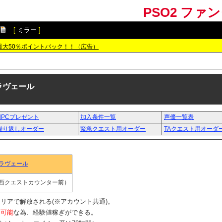
PSO2 ファ
[
ミラー
]
最大50％ポイントバック！！（広告）
ラヴェール
NPCプレゼント
加入条件一覧
声優一覧表
繰り返しオーダー
緊急クエスト用オーダー
TAクエスト用オーダ
ラヴェール
西クエストカウンター前）
リアで解放される(※アカウント共通)。
し可能
な為、経験値稼ぎができる。