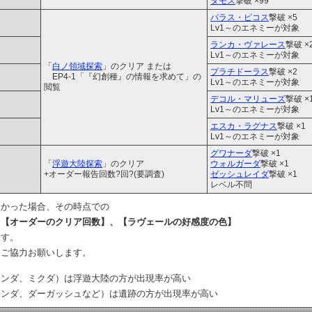
ダモス
撃破 ×99
パラス・ピコス
撃破 ×5
Lv1～のエネミーが対象
ランカ・ヴァレース
撃破 ×
Lv1～のエネミーが対象
「
白ノ領域探索
」のクリア または
プラチドーラス
撃破 ×2
EP4-1「『幻創種』の情報を求めて」の
Lv1～のエネミーが対象
閲覧
デコル・マリューズ
撃破 ×
Lv1～のエネミーが対象
エスカ・ラグナス
撃破 ×1
Lv1～のエネミーが対象
グワナーダ
撃破 ×1
「
浮遊大陸探索
」のクリア
ウォルガーダ
撃破 ×1
+オーダー報告回数?回?(要調査)
ゼッシュレイダ
撃破 ×1
レベル不問
なかった場合、その時点での
、【オーダーのクリア回数】、【ラヴェールの好感度の色】
ます。
にご協力お願いします。
ォンダ、ミクダ）は浮遊大陸の方が出現率が高い
ォンダ、ダーガッシュなど）は遺跡の方が出現率が高い