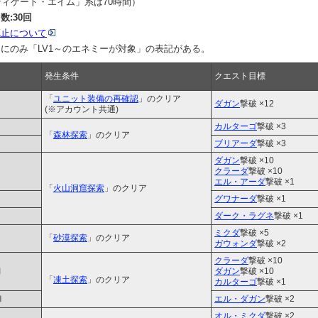
ディケート・エイム」系は70時間）
:30回
廃止について
にのみ「LV1～のエネミーが対象」の表記がある。
発生条件
クエスト目標
「
ユニット装備の再確認
」のクリア
ダガン
撃破 ×12
(※アカウント共通)
カルターゴ
撃破 ×3
「
森林探索
」のクリア
ブリアーダ
撃破 ×3
ダガン
撃破 ×10
クラーダ
撃破 ×10
エル・アーダ
撃破 ×1
「
火山洞窟探索
」のクリア
グワナーダ
撃破 ×1
ダーク・ラグネ
撃破 ×1
ミクダ
撃破 ×5
Ⅰ
「
砂漠探索
」のクリア
ガウォンダ
撃破 ×2
クラーダ
撃破 ×10
Ⅱ
ダガン
撃破 ×10
「
凍土探索
」のクリア
カルターゴ
撃破 ×1
Ⅲ
エル・ダガン
撃破 ×2
オル・ミクダ
撃破 ×2