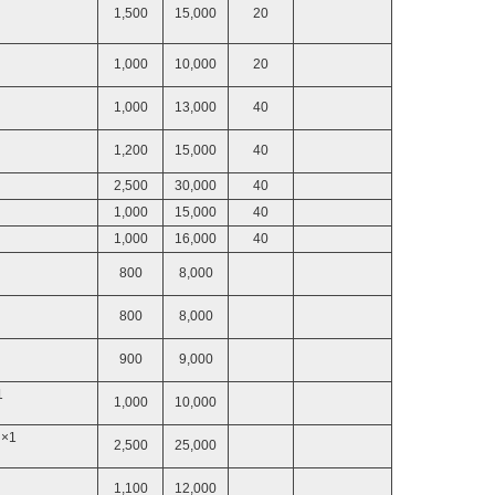
1,500
15,000
20
1,000
10,000
20
1,000
13,000
40
1,200
15,000
40
2,500
30,000
40
1,000
15,000
40
1,000
16,000
40
800
8,000
800
8,000
900
9,000
1
1,000
10,000
×1
2,500
25,000
1,100
12,000