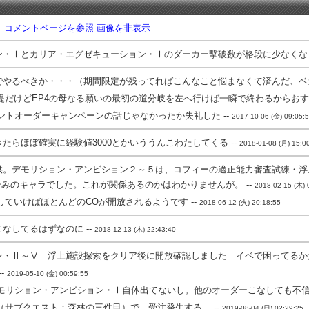
。
コメントページを参照
画像を非表示
・Ⅰとカリア・エグゼキューション・Ⅰのダーカー撃破数が格段に少なくなっ
やるべきか・・・（期間限定が残ってればこんなこと悩まなくて済んだ、ベガ
だけどEP4の母なる願いの最初の道分岐を左へ行けば一瞬で終わるからおすす
ントオーダーキャンペーンの話じゃなかったか失礼した --
2017-10-06 (金) 09:05:
たらほぼ確実に経験値3000とかいううんこわたしてくる --
2018-01-08 (月) 15:0
供。デモリション・アンビション２～５は、コフィーの適正能力審査試練・浮
みのキャラでした。これが関係あるのかはわかりませんが。 --
2018-02-15 (木) 
ていけばほとんどのCOが開放されるようです --
2018-06-12 (火) 20:18:55
なしてるはずなのに --
2018-12-13 (木) 22:43:40
・Ⅱ～Ⅴ 浮上施設探索をクリア後に開放確認しました イベで困ってるかた
-
2019-05-10 (金) 00:59:55
モリション・アンビション・Ⅰ自体出てないし。他のオーダーこなしても不信の
サブクエスト：森林の三件目）で、受注発生する。 --
2019-08-04 (日) 02:29:25