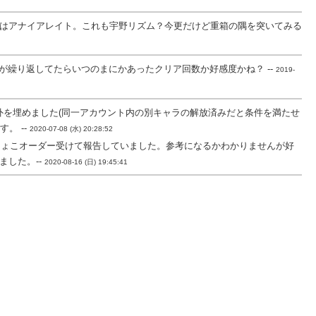
」annihilate、発音はアナイアレイト。これも宇野リズム？今更だけど重箱の隅を突いてみる
繰り返してたらいつのまにかあったクリア回数か好感度かね？ --
2019-
外を埋めました(同一アカウント内の別キャラの解放済みだと条件を満たせ
。 --
2020-07-08 (水) 20:28:52
ちょこオーダー受けて報告していました。参考になるかわかりませんが好
した。--
2020-08-16 (日) 19:45:41