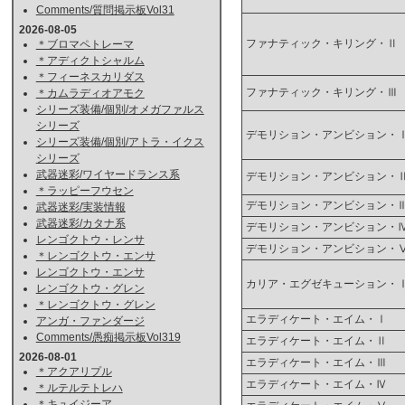
Comments/質問掲示板Vol31
2026-08-05
ファナティック・キリング・Ⅱ
＊ブロマペトレーマ
＊アディクトシャルム
＊フィーネスカリダス
ファナティック・キリング・Ⅲ
＊カムラディオアモク
シリーズ装備/個別/オメガファルス
シリーズ
デモリション・アンビション・
シリーズ装備/個別/アトラ・イクス
シリーズ
武器迷彩/ワイヤードランス系
デモリション・アンビション・
＊ラッピーフウセン
デモリション・アンビション・
武器迷彩/実装情報
武器迷彩/カタナ系
デモリション・アンビション・
レンゴクトウ・レンサ
デモリション・アンビション・
＊レンゴクトウ・エンサ
レンゴクトウ・エンサ
カリア・エグゼキューション・
レンゴクトウ・グレン
＊レンゴクトウ・グレン
エラディケート・エイム・Ⅰ
アンガ・ファンダージ
Comments/愚痴掲示板Vol319
エラディケート・エイム・Ⅱ
2026-08-01
エラディケート・エイム・Ⅲ
＊アクアリプル
エラディケート・エイム・Ⅳ
＊ルテルテトレハ
＊キュイジーア