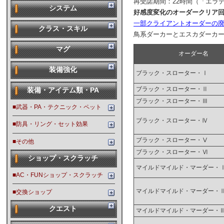
再受諾期間：22時間（「エラ
システム
好感度変化のオーダークリア回数
一部クライアントオーダーの
クラス・スキル
鳥系ダーカーとエスカダーカー
マグ
オーダー名
装備強化
ブラック・スローター・Ⅰ
ブラック・スローター・Ⅱ
装備・アイテム類・PA
ブラック・スローター・Ⅲ
■武器・PA・テクニック・ペット
ブラック・スローター・Ⅳ
■防具・リング・セット効果
ブラック・スローター・Ⅴ
■その他
ブラック・スローター・Ⅵ
ショップ・スクラッチ
マイルドマイルド・マーダー・
■AC・FUNショップ・スクラッチ
マイルドマイルド・マーダー・
■交換ショップ
クエスト
マイルドマイルド・マーダー・