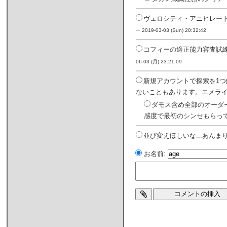
ヴェロシティ・アニヒレートと有るが
--
2019-03-03 (Sun) 20:32:42
コフィーの適正能力審査試
06-03 (月) 23:21:09
新規アカウントで探索を1
ないこともあります。エメライ
ダモス含め全部のオーダ
感度で最初のシンセもらっ
並び変えほしいな...あんま
お名前: