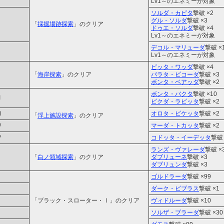
Lv1～のエネミーが対象
ソルダ・カピタ
撃破 ×2
グル・ソルダ
撃破 ×3
「
採掘場跡探索
」のクリア
ドゥエ・ソルダ
撃破 ×4
Lv1～のエネミーが対象
デコル・マリューダ
撃破 ×
Lv1～のエネミーが対象
ピッタ・ワッダ
撃破 ×4
Ⅰ
「
海岸探索
」のクリア
パラタ・ピコーダ
撃破 ×3
ボンタ・ベアッダ
撃破 ×2
ボンタ・バクタ
撃破 ×10
Ⅱ
ビクダ・ラビッタ
撃破 ×2
Ⅲ
オロタ・ビケッタ
撃破 ×2
「
浮上施設探索
」のクリア
Ⅳ
マーダ・トカッタ
撃破 ×2
Ⅴ
コドッタ・イーデッタ
撃破 
ランズ・ヴァレーダ
撃破 ×
Ⅰ
「
白ノ領域探索
」のクリア
ダブリューネ
撃破 ×3
ダブリュンダ
撃破 ×3
ゴルドラーダ
撃破 ×99
ダーク・ビブラス
撃破 ×1
「ブラック・スローター・Ⅰ」のクリア
ヴィドルーダ
撃破 ×10
ソルザ・ブラーダ
撃破 ×30