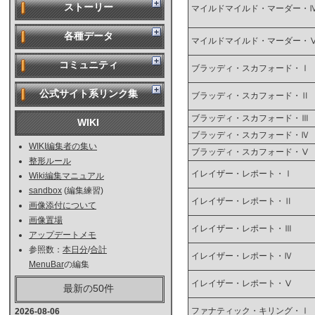
ストーリー
マイルドマイルド・マーダー・
各種データ
マイルドマイルド・マーダー・
コミュニティ
ブラッディ・スカフォード・Ⅰ
公式サイト系リンク集
ブラッディ・スカフォード・Ⅱ
ブラッディ・スカフォード・Ⅲ
WIKI
ブラッディ・スカフォード・Ⅳ
WIKI編集者の集い
ブラッディ・スカフォード・Ⅴ
整形ルール
イレイザー・レポート・Ⅰ
Wiki編集マニュアル
sandbox
(編集練習)
イレイザー・レポート・Ⅱ
画像添付について
画像置場
イレイザー・レポート・Ⅲ
アップデートメモ
参照数：
本日分
/
合計
イレイザー・レポート・Ⅳ
MenuBar
の編集
イレイザー・レポート・Ⅴ
最新の50件
ファナティック・キリング・Ⅰ
2026-08-06