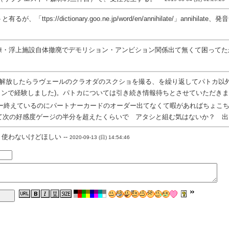
、「ttps://dictionary.goo.ne.jp/word/en/annihilate/
練・浮上施設自体撤廃でデモリション・アンビション関係出て無くて困ってたが
つ解放したらラヴェールのクラオダのスクショを撮る、を繰り返してパトカ以
ンで経験しました)。パトカについては引き続き情報待ちとさせていただきます
ー終えているのにパートナーカードのオーダー出てなくて暇があればちょこ
て次の好感度ゲージの半分を超えたくらいで アタシと組む気はないか？ 出ま
り使わないけどほしい --
2020-09-13 (日) 14:54:46