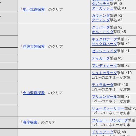
Ⅳ
ダガッチャ
撃破 ×8
ダーガッシュ
撃破 ×3
「
地下坑道探索
」のクリア
ガウォンダ
撃破 ×2
Ⅴ
グウォンダ
撃破 ×2
クラバーダ
撃破 ×2
オル・ミクダ
撃破 ×5
キュクロナーダ
撃破 ×2
サイクロネーダ
撃破 ×2
「
浮遊大陸探索
」のクリア
ゼッシュレイダ
撃破 ×1
ディカーダ
撃破 ×5
プレディカーダ
撃破 ×2
シュトゥラーダ
撃破 ×10
Lv1～のエネミーが対象
ティラルーダ
撃破 ×10
Lv1～のエネミーが対象
「
火山洞窟探索
」のクリア
ブリュンダール
撃破 ×3
Lv1～のエネミーが対象
リューダソーサラー
撃破 ×
Lv1～のエネミーが対象
ブリュー・リンガーダ
撃破 
「
海岸探索
」のクリア
Lv1～のエネミーが対象
ドリュアーダ
撃破 ×8