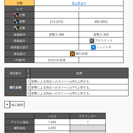
分類
ランチャー
レア
7
打撃
射撃
213 (372)
483 (652)
法撃
装備条件
射撃力 286
射撃力 300
アビリティⅡ
特殊能力
シュートⅢ
特殊能力因子
痛打必倒
潜在能力
+10称号
古代の伝承者
L
潜在能力
効果
v
1
射撃による弱点へのダメージが6%上昇する。
痛打必倒
2
射撃による弱点へのダメージが7%上昇する。
3
射撃による弱点へのダメージが9%上昇する。
▼
修正履歴
メセタ
グラインダー
アイテム強化
1,430
1
属性強化
3,250