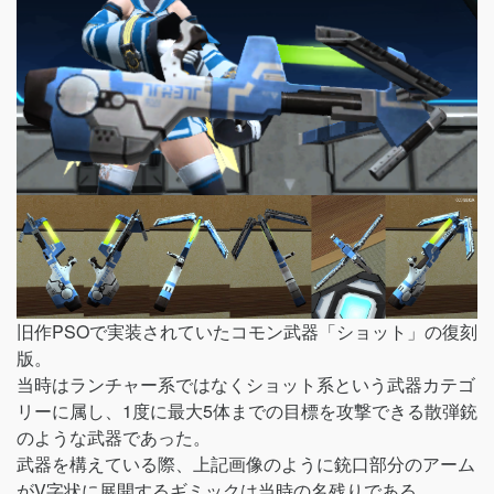
旧作PSOで実装されていたコモン武器「ショット」の復刻
版。
当時はランチャー系ではなくショット系という武器カテゴ
リーに属し、1度に最大5体までの目標を攻撃できる散弾銃
のような武器であった。
武器を構えている際、上記画像のように銃口部分のアーム
がV字状に展開するギミックは当時の名残りである。