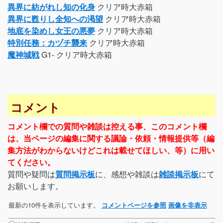
異界に紡がれし知の化身
クリア時大赤箱
異界に甦りし全知への渇望
クリア時大赤箱
地底を染めし女王の悪夢
クリア時大赤箱
特別任務：カヅチ襲来
クリア時大赤箱
魔神城戦
G1- クリア時大赤箱
コメント
コメント欄での質問や雑談は控える事、このコメント欄
は、当ページの編集に関する議論・依頼・情報提供等（編
集方法がわからないけどこれは載せてほしい、等）に用い
てください。
質問や疑問は
質問掲示板
に、感想や雑談は
雑談掲示板
にて
お願いします。
最新の10件を表示しています。
コメントページを参照
画像を非表示