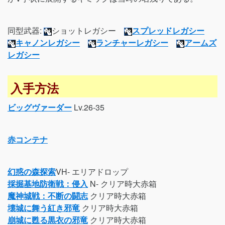
同型武器:
ショットレガシー
スプレッドレガシー
キャノンレガシー
ランチャーレガシー
アームズ
レガシー
入手方法
ビッグヴァーダー
Lv.26-35
赤コンテナ
幻惑の森探索
VH- エリアドロップ
採掘基地防衛戦：侵入
N- クリア時大赤箱
魔神城戦：不断の闘志
クリア時大赤箱
壊城に舞う紅き邪竜
クリア時大赤箱
崩城に甦る黒衣の邪竜
クリア時大赤箱