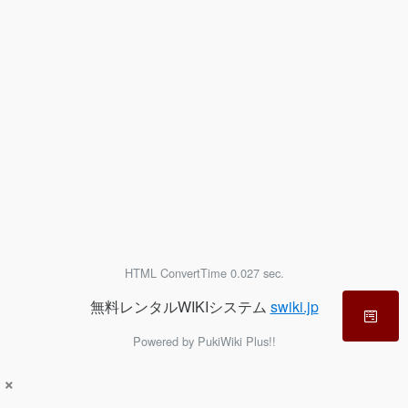
HTML ConvertTime 0.027 sec.
無料レンタルWIKIシステム
swiki.jp
Powered by PukiWiki Plus!!
×