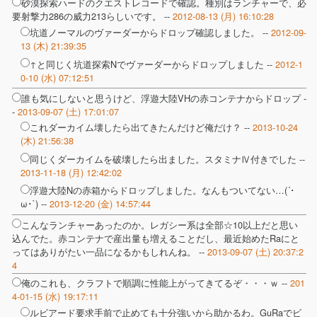
砂漠探索ハードのクエストレコードで確認。種別はランチャーで、必
要射撃力286の威力213らしいです。 --
2012-08-13 (月) 16:10:28
坑道ノーマルのヴァーダーからドロップ確認しました。 --
2012-09-
13 (木) 21:39:35
↑と同じく坑道探索Nでヴァーダーからドロップしました --
2012-1
0-10 (水) 07:12:51
誰も気にしないと思うけど、浮遊大陸VHの赤コンテナからドロップ -
-
2013-09-07 (土) 17:01:07
これダーカイム壊したら出てきたんだけど俺だけ？ --
2013-10-24
(木) 21:56:38
同じくダーカイムを破壊したら出ました。スタミナⅣ付きでした --
2013-11-18 (月) 12:42:02
浮遊大陸Nの赤箱からドロップしました。なんもついてない…(´･
ω･`) --
2013-12-20 (金) 14:57:44
こんなランチャーあったのか。レガシー系は全部☆10以上だと思い
込んでた。赤コンテナで産出量も増えることだし、最近始めたRaにと
ってはありがたい一品になるかもしれんね。 --
2013-09-07 (土) 20:37:2
4
俺のこれも、クラフトで順調に性能上がってきてるぞ・・・ｗ --
201
4-01-15 (水) 19:17:11
ルビアード要求手前で止めても十分強いから助かるわ。GuRaでビ