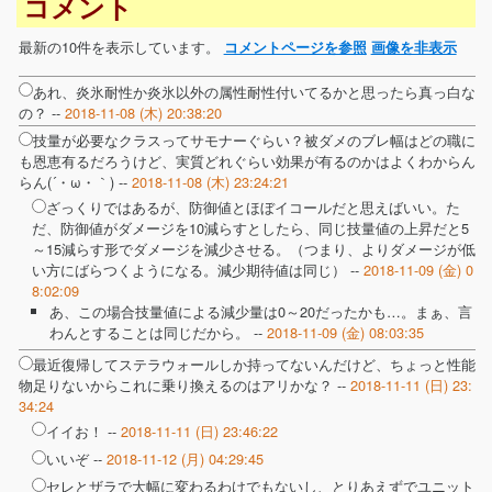
コメント
最新の10件を表示しています。
コメントページを参照
画像を非表示
あれ、炎氷耐性か炎氷以外の属性耐性付いてるかと思ったら真っ白な
の？ --
2018-11-08 (木) 20:38:20
技量が必要なクラスってサモナーぐらい？被ダメのブレ幅はどの職に
も恩恵有るだろうけど、実質どれぐらい効果が有るのかはよくわからん
らん(´・ω・｀) --
2018-11-08 (木) 23:24:21
ざっくりではあるが、防御値とほぼイコールだと思えばいい。た
だ、防御値がダメージを10減らすとしたら、同じ技量値の上昇だと5
～15減らす形でダメージを減少させる。（つまり、よりダメージが低
い方にばらつくようになる。減少期待値は同じ） --
2018-11-09 (金) 0
8:02:09
あ、この場合技量値による減少量は0～20だったかも…。まぁ、言
わんとすることは同じだから。 --
2018-11-09 (金) 08:03:35
最近復帰してステラウォールしか持ってないんだけど、ちょっと性能
物足りないからこれに乗り換えるのはアリかな？ --
2018-11-11 (日) 23:
34:24
イイお！ --
2018-11-11 (日) 23:46:22
いいぞ --
2018-11-12 (月) 04:29:45
セレとザラで大幅に変わるわけでもないし、とりあえずでユニット