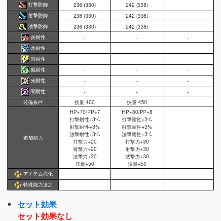
打撃防御
236 (330)
242 (338)
射撃防御
236 (330)
242 (338)
法撃防御
236 (330)
242 (338)
炎耐性
-
-
-
氷耐性
-
-
-
雷耐性
-
-
-
風耐性
-
-
-
光耐性
-
-
-
闇耐性
-
-
-
装備条件
技量 400
技量 450
HP+70/PP+7
HP+80/PP+8
打撃耐性+3%
打撃耐性+3%
射撃耐性+3%
射撃耐性+3%
法撃耐性+3%
法撃耐性+3%
追加能力
打撃力+20
打撃力+30
射撃力+20
射撃力+30
法撃力+20
法撃力+30
技量+50
技量+50
アイテム強化
特殊能力追加
セット効果
セット効果なし