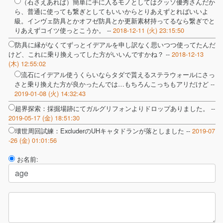
（石さえあれば）簡単に手に入るモノとしてはクッソ優秀さんだか
ら、普通に使っても繋ぎとしてもいいからとりあえずとればいいよ
級。インヴェ防具とかオフゼ防具とか更新素材持ってるなら繋ぎでと
りあえずコイツ使っとこうか。 --
2018-12-11 (火) 23:15:50
防具に縁がなくてずっとイデアルを申し訳なく思いつつ使ってたんだ
けど、これに乗り換えってした方がいいんですかね？ --
2018-12-13
(木) 12:55:02
流石にイデアル使うくらいならタダで貰えるステラウォールにさっ
さと乗り換えた方が良かったんでは…もちろんこっちもアリだけど --
2019-01-08 (火) 14:32:43
超界探索：採掘場跡にてガルグリフォンよりドロップありました。 --
2019-05-17 (金) 18:51:30
壊世周回試練：ExcluderのUHキャタドランが落としました --
2019-07
-26 (金) 01:01:56
お名前: