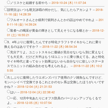
ノリスケと結婚する前やろ --
2019-10-24 (木) 11:07:34
説明文はいつも呪文詠唱の何かだし、気にしたらアカンよ？ --
2018-
11-16 (金) 14:28:39
フルオートさんとか鋭利で鋭利さんとかの話はやめてやれよ --
201
8-11-16 (金) 14:39:24
装者への喝采が黄金の輝きとして見えそうになる槍とか --
2018-12-
01 (土) 16:55:21
3、4年ぶりに復帰したんですが特化クラフトサイキからこれに乗り
換えるのはありですか？ --
2018-11-22 (木) 08:54:34
充分アリよ。ユニットスキルに価値が見出せないなら別に変えなく
ても大丈夫、だけど大半はもう12ユニットに乗り換えてる。あと特化
サイキ時代と違ってセット効果はないから自分なりに欲しいステータ
スでユニットの組み合わせも考えられるよ。 --
2018-11-22 (木) 10:2
5:55
久しぶりに復帰したウエポンズバリア使用のクソ雑魚なんですけど、
モンハンイベで交換できるこれとかのセレ系は交換したほうがいいです
かね？ --
2018-12-04 (火) 21:31:53
はい --
2018-12-04 (火) 22:38:42
一応、12月中旬あたりにオフス防具のバージョンアップもくるで
よ。 --
2018-12-05 (水) 10:07:54