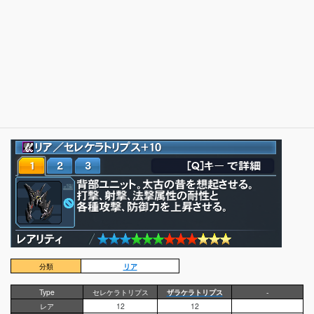
分類
リア
Type
セレケラトリプス
ザラケラトリプス
-
レア
12
12