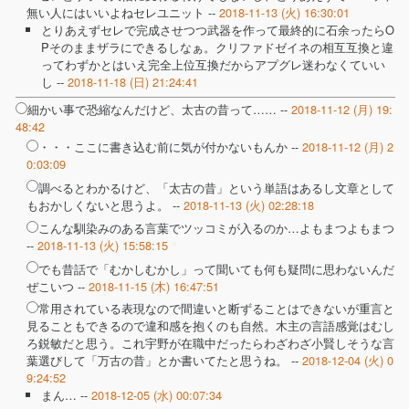
無い人にはいいよねセレユニット --
2018-11-13 (火) 16:30:01
とりあえずセレで完成させつつ武器を作って最終的に石余ったらO
Pそのままザラにできるしなぁ。クリファドゼイネの相互互換と違
ってわずかとはいえ完全上位互換だからアプグレ迷わなくていい
し --
2018-11-18 (日) 21:24:41
細かい事で恐縮なんだけど、太古の昔って…… --
2018-11-12 (月) 19:
48:42
・・・ここに書き込む前に気が付かないもんか --
2018-11-12 (月) 2
0:03:09
調べるとわかるけど、「太古の昔」という単語はあるし文章として
もおかしくないと思うよ。 --
2018-11-13 (火) 02:28:18
こんな馴染みのある言葉でツッコミが入るのか…よもまつよもまつ
--
2018-11-13 (火) 15:58:15
でも昔話で「むかしむかし」って聞いても何も疑問に思わないんだ
ぜこいつ --
2018-11-15 (木) 16:47:51
常用されている表現なので間違いと断ずることはできないが重言と
見ることもできるので違和感を抱くのも自然。木主の言語感覚はむし
ろ鋭敏だと思う。これ宇野が在職中だったらわざわざ小賢しそうな言
葉選びして「万古の昔」とか書いてたと思うね。 --
2018-12-04 (火) 0
9:24:52
まん… --
2018-12-05 (水) 00:07:34