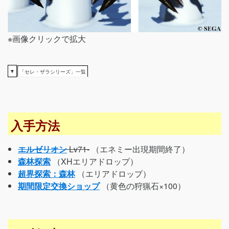
※画像クリックで拡大
▼
「セレ・ザラシリーズ」一覧
入手方法
エルゼリオン
Lv71-
（エネミー出現期間終了）
森林探索
（XHエリアドロップ）
超界探索：森林
（エリアドロップ）
期間限定交換ショップ
（黄色の狩猟石×100）