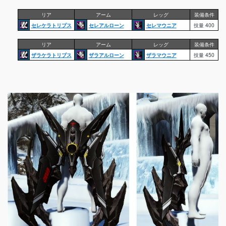
リア
アーム
レッグ
装備条件
セレケラトリプス
セレアルローン
セレマウニア
技量 400
リア
アーム
レッグ
装備条件
ザラケラトリプス
ザラアルローン
ザラマウニア
技量 450