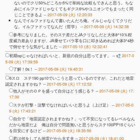
ないのでクリ50%どころか5%で単純な比較もできんと思う。ちな
みにイルファドじゃなくてもギクス6%やユニオンでもまったく同
じことできるよ --
2017-05-09 (火) 12:20:33
なんでイルファドなんて書いたんだろ俺。イルじゃなくてクリだ
な。イルファドってなんだ（哲学） --
2017-05-09 (火) 14:32:38
参考になりました。そのステ差だとJAクリなしだと大体8^10％程
度威力差ありますが、JA乗せてパラ零を口に叩き込めれば大体3^4秒
で倒せそうな気がしました --
2017-05-10 (水) 12:32:41
初期opじゃなければいいと、新規の自分は思ってます。 --
s
2017-0
?
5-09 (火) 17:39:59
了解！0s！ --
2017-05-09 (火) 19:40:31
6スロ ステ190 pp10でいこうと思っているのですが、これだと地雷
認定されますかね？ --
2017-05-09 (火) 17:12:52
他人がそのＯＰを盛って自分はどう感じる？ --
2017-05-09 (火) 17:
17:30
ステが打撃・法撃でなければいいと思うよ（上げ足） --
2017-05-0
9 (火) 17:43:21
自分で「地雷認定されますかね？」って不安になってるレベルなん
だから地雷だよ 俺は自分で問題無いと思うからステ100PP15ぐらい
を目安にするけど --
2017-05-09 (火) 18:35:56
君は何をしても地雷だから大丈夫 --
2017-05-09 (火) 18:41:00