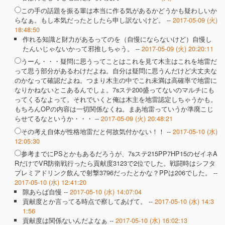
この手の話題を振る輩は本当に作る気があるかどうかも疑わしいか
らなぁ。もし本気だったとしたら申し訳ないけど。 --
2017-05-09 (火)
18:48:50
作れる知識と財力があるってのを（自慢にならないけど）自慢し
たんいじゃないかって邪推しちゃう。 --
2017-05-09 (火) 20:20:11
うーん・・・疑問に思うってことはこれを見て木主はこれを地雷だ
って思う部分があるわけだよね。自分は疑問に思うんだけど大丈夫な
のかなって確認だよね。つまり木主の中でこれ未満は高確率で地雷に
なりかねないとこあるんでしょ。7sステ200盛ってないのマルチにも
ってくるなよって。それでいくと俺は木主を地雷認定しちゃうかも。
もちろんOPの内容は一切関係なくね。まあ地雷っていうか準廃こじ
らせてるなというか・・・ --
2017-05-09 (火) 20:48:21
その考え自体が性格地雷だと何故気付かない！！ --
2017-05-10 (水)
12:05:30
参考までにPSとかもあるだろうが、7sステ215PP7HP15のゼイネA
RだけでVR防衛戦行ったら貢献度3123で2位でした。戦闘時はシフタ
プレミアドリンク飲んで射撃3796だったとかな？PPは206でした。 --
2017-05-10 (水) 12:41:20
隙あらば自慢 --
2017-05-10 (水) 14:07:04
貢献度とか言ってる時点で察してあげて。 --
2017-05-10 (水) 14:3
1:56
貢献度は関係ないんだよなぁ --
2017-05-10 (水) 16:02:13