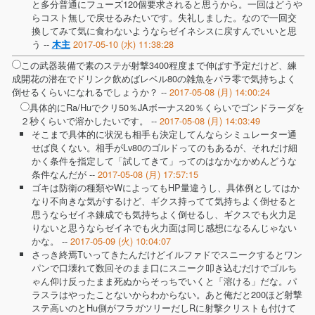
と多分普通にフューズ120個要求されると思うから。一回はどうや
らコスト無しで戻せるみたいです。失礼しました。なので一回交
換してみて気に食わないようならゼイネシスに戻すんでいいと思
う --
2017-05-10 (水) 11:38:28
木主
この武器装備で素のステが射撃3400程度まで伸ばす予定だけど、練
成開花の潜在でドリンク飲めばレベル80の雑魚をパラ零で気持ちよく
倒せるくらいになれるでしょうか？ --
2017-05-08 (月) 14:00:24
具体的にRa/Huでクリ50％JAボーナス20％くらいでゴンドラーダを
２秒くらいで溶かしたいです。 --
2017-05-08 (月) 14:03:49
そこまで具体的に状況も相手も決定してんならシミュレーター通
せば良くない。相手がLv80のゴルドってのもあるが、それだけ細
かく条件を指定して「試してきて」ってのはなかなかめんどうな
条件なんだが --
2017-05-08 (月) 17:57:15
ゴキは防衛の種類やWによってもHP量違うし、具体例としてはか
なり不向きな気がするけど、ギクス持ってて気持ちよく倒せると
思うならゼイネ錬成でも気持ちよく倒せるし、ギクスでも火力足
りないと思うならゼイネでも火力面は同じ感想になるんじゃない
かな。 --
2017-05-09 (火) 10:04:07
さっき終焉Tいってきたんだけどイルファドでスニークするとワン
パンで口壊れて数回そのまま口にスニーク叩き込むだけでゴルち
ゃん仰け反ったまま死ぬからそっちでいくと「溶ける」だな。パ
ラスラはやったことないからわからない。あと俺だと200ほど射撃
ステ高いのとHu側がフラガツリーだしRに射撃クリストも付けて