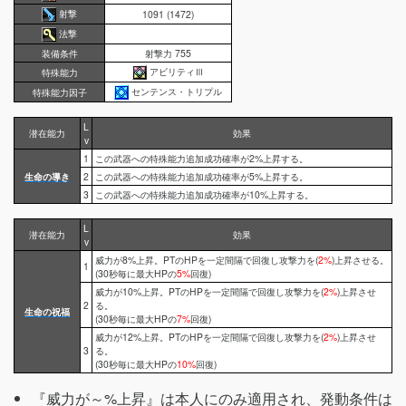
射撃
1091 (1472)
法撃
装備条件
射撃力 755
アビリティⅢ
特殊能力
センテンス・トリプル
特殊能力因子
L
潜在能力
効果
v
1
この武器への特殊能力追加成功確率が2%上昇する。
生命の導き
2
この武器への特殊能力追加成功確率が5%上昇する。
3
この武器への特殊能力追加成功確率が10%上昇する。
L
潜在能力
効果
v
威力が8%上昇。PTのHPを一定間隔で回復し攻撃力を(
2%
)上昇させる。
1
(30秒毎に最大HPの
5%
回復)
威力が10%上昇。PTのHPを一定間隔で回復し攻撃力を(
2%
)上昇させ
2
る。
生命の祝福
(30秒毎に最大HPの
7%
回復)
威力が12%上昇。PTのHPを一定間隔で回復し攻撃力を(
2%
)上昇させ
3
る。
(30秒毎に最大HPの
10%
回復)
『威力が～%上昇』は本人にのみ適用され、発動条件は