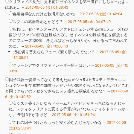
クリファドの見た目見る前にゼイネシスを第三潜在にしちゃったよ…
はあぁ… --
2017-05-05 (金) 01:38:43
自業自得なんだけど救済来ないかね --
2017-05-05 (金) 01:42:04
スプニの武器迷彩とかどう？ --
2017-05-05 (金) 04:07:40
あれほ。ゼイネシス→クリファドにチェンジするのにフューズ120
個(クリファドの潜在は錬成のみ)、ゼイネシスの錬成潜在を解放する
のにフューズ120個、考えればどっちが良いか。分かるって言われて
のに。 --
2017-05-05 (金) 10:00:43
潜在切り替えならフューズ安く済むんでない？ --
2017-05-05 (金)
12:38:04
グラーシアでクリファドレーザー拾えばいい --
2017-05-05 (金) 10:
03:10
因子武器一切持ってなくて考えた結果シュ5スピ5スティモデュエレ
シュジソールで素材全部買うとだいたい30Ⅿぐらいになるんだけどこれ
と同じぐらいのメセタでさらにステ盛れる構成あるかな？ --
2017-05-0
6 (土) 01:40:52
安くステ盛りたいならドゥームとかアビとかそっちになるんじゃ
ね。スティをフリクトに変える予算がないならスティをドゥームか
な。PPは3下がるけど --
2017-05-06 (土) 01:51:24
これの因子つけたらもっと安く済むんじゃないかな --
2017-05-06
(土) 02:33:41