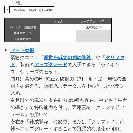
種。
▼
「錬成開花」開放に関する内容
メセタ
ラムダグラインダー
アイテム・属性強化
素材武器×1
特殊能力追加
潜在能力解放
セット効果
緊急クエスト「
新世を成す幻創の造神
」や「
クリファ
ド
」装備の
アップグレード
で入手できる「ゼイネシ
ス」シリーズのセット。
防具は高めのHP補正と防御力に打・射・法・属性の全
耐性を備える、防御系ステータスを中心としたバラン
ス系。
奏具以外の武器の潜在能力は3種も存在。中でも「生命
の導き」で特殊能力を付与、専用素材「クリファドフ
ューズ」を用いて
潜在を「錬成開花」に変更、または「クリファド」武
器へアップグレードすることで飛躍的な強化が可能。