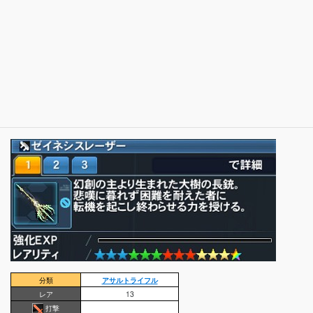
分類
アサルトライフル
レア
13
打撃