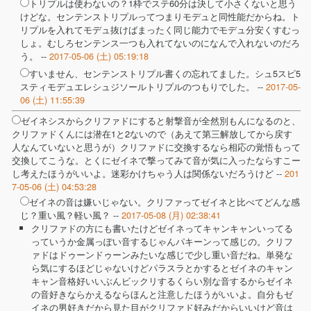
トリプルは使わないの？1枠でステ60分は決して小さくないと思う
けどな。センテンストリプルってつまりモデュと同性能だからね。ト
リプルを入れてモデュ抜けばまったく同じ能力でモデュ分安くすむっ
しょ。むしろセンテンス一つも入れてないのになんで入れないのだろ
う。 --
2017-05-06 (土) 05:19:18
すいません、センテンストリプル書くの忘れてました。シュ5スピ5
スティモデュエレシュジソールトリプルのつもりでした。 --
2017-05-
06 (土) 11:55:39
ゼイネシスからクリファドにすると射撃音が全然別もんになるのと、
クリファドくんには潜在1と2ないので（あえて第三解放してから戻す
人なんていないと思うが）クリファドに交換するなら相応の覚悟もって
交換してこうな。とくにゼイネで撃ってみて音が気に入ったならすこー
し考えたほうがいいよ。迷彩かけちゃう人は関係ないだろうけど --
201
7-05-06 (土) 04:53:28
ゼイネの音は嫌いじゃない。クリファってゼイネと比べてどんな感
じ？重い風？軽い風？ --
2017-05-08 (月) 02:38:41
クリファドの方にも書いたけどゼイネってキャンキャンいってる
っていうか金属っぽい音するじゃんパキーンって感じの。クリフ
ァドはドゥーンドゥーンみたいな感じで少し重い音だね。単発な
ら気にするほどじゃないけどパラスラとかするとゼイネのキャン
キャン音格好いいぶんビックリするくらい別な音するからゼイネ
の音好きならかえるならほんと注意したほうがいいよ。自分もゼ
イネの男好きだから見た目がクリファド好みだからいいけど音は