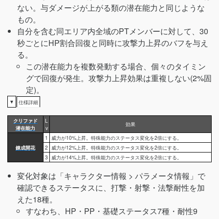
ない。与ダメージが上がる類の潜在能力と同じような
もの。
自分を含む同エリア内全域のPTメンバーに対して、30
秒ごとにHP割合回復と同時に攻撃力上昇のバフを与え
る。
この潜在能力を複数発動する場合、個々のタイミン
グで回復が発生。攻撃力上昇効果は重複しない(2%固
定)。
▼
仕様詳細
クリファド
L
効果
潜在能力
v
1
威力が10%上昇。特殊能力のステータス変化を2倍にする。
錬成開花
2
威力が12%上昇。特殊能力のステータス変化を2倍にする。
3
威力が14%上昇。特殊能力のステータス変化を2倍にする。
変化対象は「キャラクター情報 > パラメータ情報」で
確認できるステータスに、打撃・射撃・法撃耐性を加
えた18種。
すなわち、HP・PP・基礎ステータス7種・耐性9