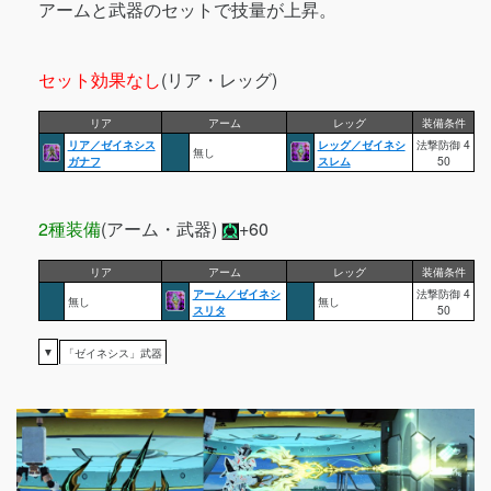
アームと武器のセットで技量が上昇。
セット効果なし
(リア・レッグ)
リア
アーム
レッグ
装備条件
リア／ゼイネシス
レッグ／ゼイネシ
法撃防御 4
無し
ガナフ
スレム
50
2種装備
(アーム・武器)
+60
リア
アーム
レッグ
装備条件
アーム／ゼイネシ
法撃防御 4
無し
無し
スリタ
50
▼
「ゼイネシス」武器