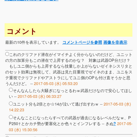
コメント
最新の10件を表示しています。
コメントページを参照
画像を非表示
これのクリファド潜在がイマイチよく分からないのだけど、ユニット
の方の加算分もこの潜在で上昇するのかな？ 対象は武器OP分だけ？
もしユニ側からも上昇するなら技量しか上がらないゼイネシスリタと
のセット効果は無視して、武器は見た目重視でゼイネのまま、ユニをス
テ重視でクリファドやアストラにしてユニ側のOPも付け直そうかと思
うんだけど。 --
2017-05-03 (水) 05:53:20
そんなんしたら大騒ぎになっとるわｗ武器だけなので安心してほし
い --
2017-05-03 (水) 06:33:27
ユニット分も2倍とか☆14が泣いて逃げ出すわｗ --
2017-05-03 (水)
14:22:23
そんなことになったらすべての武器が過去になるレベルだなｗ、P
P250↑とかカチ勢が要塞化とか色々とインフレする --
きぬ
2017-05-
?
03 (水) 15:30:56