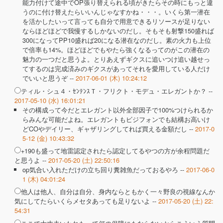
能力付けて途中でOP張り替えられる頃がきたらその時にもっと違
うのに付け替えたらいいんじゃなすかね・・・。いくら第一潜在
を活かしたいって言っても自分で用意できるリソースが足りない
ならほどほどで我慢するしかないのだし。そもそも射撃150盛れば
300になってPP10盛れば20になる潜在なのだし。素の火力も上位
で倍率も14%。ほどほどでもやたら強くなるってのがこの潜在の
魅力の一つだと思うよ。とりあえずギクスに追いつけ追い越せっ
てするのは完成済みのギクスがあってそれを愛用している人だけ
でいいと思うぞ --
2017-06-01 (木) 10:24:12
ティル・シュ４・ｾﾝﾃﾝｽＴ・フリクト・モデュ・エレガントか？ --
2017-05-10 (水) 16:01:21
その構成って今だとエレガント以外全部因子で100%つけられるか
らみんな可能だよね。エレガントもビジフォンでも結構お高いけ
どCOやデイリー、ギャザリングしてれば買える金額だし --
2017-0
5-12 (金) 10:43:32
+190も盛って地雷認定されたら認定してるやつの方が余程問題だ
と思うよ --
2017-05-20 (土) 22:50:16
op気合い入れただけの立ち回り糞雑魚だっておるやろ --
2017-06-0
1 (木) 04:01:24
他人は他人、自分は自分、身内ならともかく一々野良の視線なんか
気にしてたらいくらメセタあっても足りないよ --
2017-05-20 (土) 22:
54:31