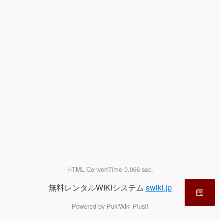
HTML ConvertTime 0.066 sec.
無料レンタルWIKIシステム
swiki.jp
Powered by PukiWiki Plus!!