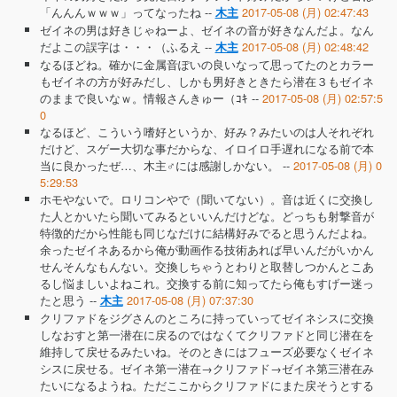
「んんんｗｗｗ」ってなったね --
2017-05-08 (月) 02:47:43
木主
ゼイネの男は好きじゃねーよ、ゼイネの音が好きなんだよ。なん
だよこの誤字は・・・（ふるえ --
2017-05-08 (月) 02:48:42
木主
なるほどね。確かに金属音ぽいの良いなって思ってたのとカラー
もゼイネの方が好みだし、しかも男好きときたら潜在３もゼイネ
のままで良いなｗ。情報さんきゅー（ｺｷ --
2017-05-08 (月) 02:57:5
0
なるほど、こういう嗜好というか、好み？みたいのは人それぞれ
だけど、スゲー大切な事だからな、イロイロ手遅れになる前で本
当に良かったぜ…、木主♂には感謝しかない。 --
2017-05-08 (月) 0
5:29:53
ホモやないで。ロリコンやで（聞いてない）。音は近くに交換し
た人とかいたら聞いてみるといいんだけどな。どっちも射撃音が
特徴的だから性能も同じなだけに結構好みでると思うんだよね。
余ったゼイネあるから俺が動画作る技術あれば早いんだがいかん
せんそんなもんない。交換しちゃうとわりと取替しつかんとこあ
るし悩ましいよねこれ。交換する前に知ってたら俺もすげー迷っ
たと思う --
2017-05-08 (月) 07:37:30
木主
クリファドをジグさんのところに持っていってゼイネシスに交換
しなおすと第一潜在に戻るのではなくてクリファドと同じ潜在を
維持して戻せるみたいね。そのときにはフューズ必要なくゼイネ
シスに戻せる。ゼイネ第一潜在→クリファド→ゼイネ第三潜在み
たいになるようね。ただここからクリファドにまた戻そうとする