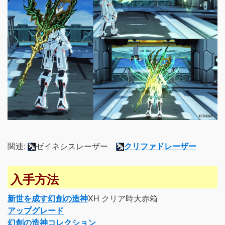
関連:
ゼイネシスレーザー
クリファドレーザー
入手方法
新世を成す幻創の造神
XH クリア時大赤箱
アップグレード
幻創の造神コレクション