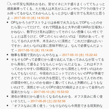
いや不安な気持わかるわ。皆ゼイネにステ盛りまくっててちょっと
感覚麻痺ってくる。ただ他人は木主がユニオンやらアウラの強ライフ
ル持ってるかなんてわからんしもっと少ない盛り方でも充分だと思う
よ --
2017-05-10 (水) 14:50:29
OPなかろうがアストラよりは余裕で火力上なんでOPもっとのせ
たら旨いってだけで。それで問題あると大半の星13ARが立場失い
かねない。数字だけ見れば誰だってそのくらい想像くらい付くで
しょとは思うけど。OPこのくらいみたいのは「目的があって」そ
うしてるの人が大半。木主みたいに漠然と「これだけ盛ればいい
ですか」みたいなのは逆に意味不明だよ。なんで必要なんだよっ
て --
2017-05-10 (水) 15:14:06
物事を客観で見れないんやろなぁ --
2017-05-10 (水) 15:22:43
そもそもOPって必要だから盛り込むんであってみんなが言ってる
から真似して盛るようなもんじゃないんだよなぁ。これはギクス
ってわかりやすい目標設定しやすいから漠然としやすいのはわか
らんでもないけど。今現在のユニットでどのくらいのPPが準備で
きてて、どのくらいの火力を想定しているのかなんて人それぞれ
の環境や何したいのかを細かく書いてくれんと判断のしようもな
いわけで。漠然とやったりOPの並びの格好よさとかって金持ちの
道楽だからな --
2017-05-10 (水) 15:53:53
潜在が潜在だから盛りたくなるのもわかる、オフス並みに長く使
いそうだし --
2017-05-20 (土) 22:52:56
「オフスなみに長く使う」つもりなのなら今用意できる現実的な