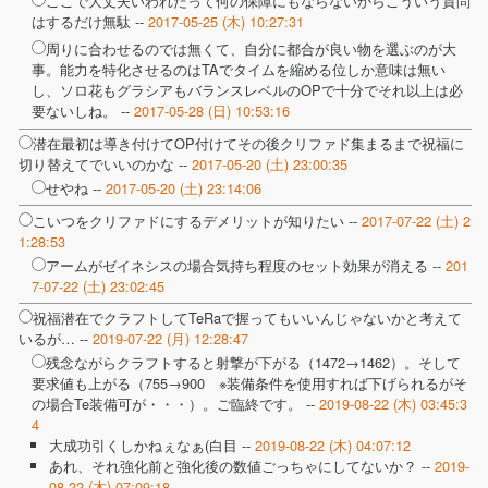
ここで大丈夫いわれたって何の保障にもならないからこういう質問
はするだけ無駄 --
2017-05-25 (木) 10:27:31
周りに合わせるのでは無くて、自分に都合が良い物を選ぶのが大
事。能力を特化させるのはTAでタイムを縮める位しか意味は無い
し、ソロ花もグラシアもバランスレベルのOPで十分でそれ以上は必
要ないしね。 --
2017-05-28 (日) 10:53:16
潜在最初は導き付けてOP付けてその後クリファド集まるまで祝福に
切り替えてでいいのかな --
2017-05-20 (土) 23:00:35
せやね --
2017-05-20 (土) 23:14:06
こいつをクリファドにするデメリットが知りたい --
2017-07-22 (土) 2
1:28:53
アームがゼイネシスの場合気持ち程度のセット効果が消える --
201
7-07-22 (土) 23:02:45
祝福潜在でクラフトしてTeRaで握ってもいいんじゃないかと考えて
いるが… --
2019-07-22 (月) 12:28:47
残念ながらクラフトすると射撃が下がる（1472→1462）。そして
要求値も上がる（755→900 ※装備条件を使用すれば下げられるがそ
の場合Te装備可が・・・）。ご臨終です。 --
2019-08-22 (木) 03:45:3
4
大成功引くしかねぇなぁ(白目 --
2019-08-22 (木) 04:07:12
あれ、それ強化前と強化後の数値ごっちゃにしてないか？ --
2019-
08-22 (木) 07:09:18