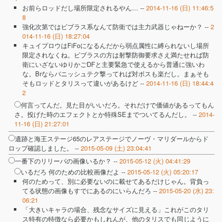
お前らロッドだし場所限定されるやん… --
2014-11-16 (日) 11:46:5
8
強化次第ではビブラス系なんて防衛では主力武器じゃねーか？ --
2
014-11-16 (日) 18:27:04
キュイプロウはFiFoになるんだから弱点属性に縛られないし場所
限定されなくね。ビブラスの方は射撃防御要求さえ満たせれば防
衛にいざないゆりかごDFと主要緊急で使えるから普通に強いわ
な。Brならバニッシュテク撃ってれば対ボスも楽だし。まぁそも
そもロッドとタリスって違いがあるけど --
2014-11-16 (日) 18:44:4
2
何言ってんだ。見た目がいいだろ。それだけで価値があるってもん
さ。投げた時のエフェクトとか特殊SEまでついてるんだし。 --
2014-
11-16 (日) 21:27:01
遺跡と海王ステージ65のレアステージでノーヴ・マリダールからド
ロップ確認しました。 --
2015-05-09 (土) 23:04:41
一番下のリリーパの画像いるか？ --
2015-05-12 (火) 04:41:29
いるだろ 何のための比較画像だよ --
2015-05-12 (火) 05:20:17
何のためって、別に必要ないのに載せてあるだけじゃん。背負っ
てる状態の画像もすでにあるのにいらんだろ --
2015-05-20 (水) 23:
06:21
「大きいキャラの場合、残念なサイズに見える」これがこのタリ
ス特有の特徴なら必要かもしれんが、他のタリスでも同じように