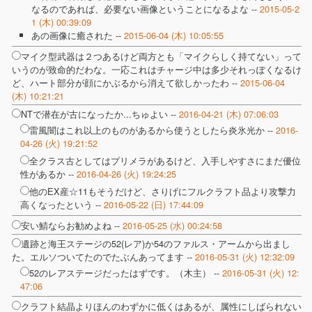
なるのであれば、必要ない画像ということになるよな --
2015-05-2
1 (木) 00:39:09
あの画像に癒された --
2015-06-04 (木) 10:05:55
マイク型武器は２つあるけど両方とも「マイクらしく持てない」って
いうのが致命的だわな。一応これはチャージ中は多少それっぽくなるけ
ど、ハート部分が顔にかぶるから消えて欲しかったわ --
2015-06-04
(木) 10:21:21
NTで潜在が古になったか...ちゅよい --
2016-04-21 (木) 07:06:03
雷風闇はこれ以上のものがあるから使うとしたら炎氷光か --
2016-
04-26 (火) 19:21:52
全クラス古としてはプリメラがあるけど、入手しやすさにまだ優位
性があるか --
2016-04-26 (火) 19:24:25
他のEX産☆11もそうだけど、さりげにフルクラフト品より攻撃力
高くなったという --
2016-05-22 (日) 17:44:09
安い鯖ならお勧めよね --
2016-05-25 (水) 00:24:58
遺跡と海王ステージの52(レア)か54のファルス・アームから出まし
た。エルソついてたのでたぶんあってます --
2016-05-31 (火) 12:32:09
52のレアステージだったはずです。（木主） --
2016-05-31 (火) 12:
47:06
クラフト結晶よりほんのわずかに低くはあるが、属性にしばられない