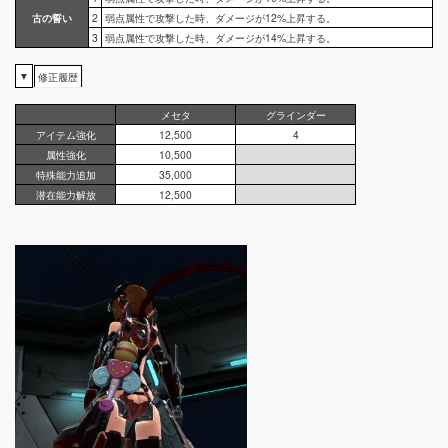
古の誓い
2
弱点属性で攻撃した時、ダメージが12%上昇する。
3
弱点属性で攻撃した時、ダメージが14%上昇する。
▼
修正履歴
メセタ
グラインダー
アイテム強化
12,500
4
属性強化
10,500
特殊能力追加
35,000
潜在能力解放
12,500