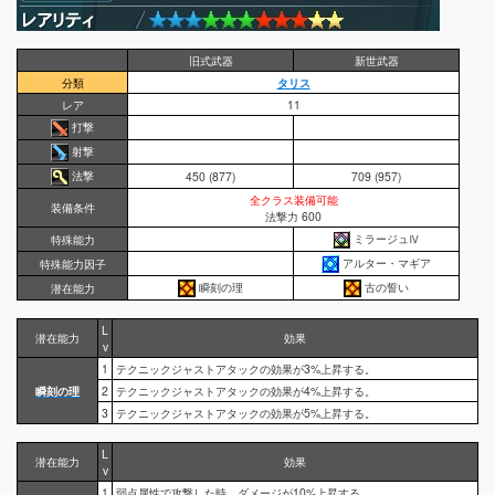
旧式武器
新世武器
分類
タリス
レア
11
打撃
射撃
法撃
450 (877)
709 (957)
全クラス装備可能
装備条件
法撃力 600
ミラージュⅣ
特殊能力
アルター・マギア
特殊能力因子
瞬刻の理
古の誓い
潜在能力
L
潜在能力
効果
v
1
テクニックジャストアタックの効果が3%上昇する。
瞬刻の理
2
テクニックジャストアタックの効果が4%上昇する。
3
テクニックジャストアタックの効果が5%上昇する。
L
潜在能力
効果
v
1
弱点属性で攻撃した時、ダメージが10%上昇する。