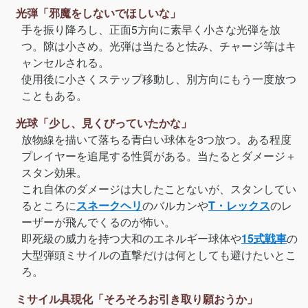
光弾「邪魔をしないでほしいな」
手を振り降ろし、正面5方向に素早く小さな光弾を放
つ。隙は小さめ。光弾は当たると怯み、チャージ等はキ
ャンセルされる。
使用後に小さくステップ移動し、別方向にもう一度放つ
こともある。
光球「少し、見くびっていたかな」
放物線を描いて落ちる青白い球体を3つ放つ。ある程度
プレイヤーを追尾する性質がある。当たるとダメージ＋
スタン効果。
これ自体のダメージは大したことないが、スタンしてい
るところに
スネークヘリ
のバルカンや
T・レックス
のレ
ーザーが飛んでくるのが怖い。
即死級の威力を持つ大和のエネルギー球体や
15式戦車
の
大型弾頭ミサイルの直撃だけは何としても避けたいとこ
ろ。
ミサイル具現化「そろそろお引き取り願おうか」