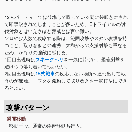
12人パーティーでは登場して喋っている間に袋叩きにされ
て即撃破されてしまうことが多いため、Eトライアルの討
伐対象とはいえさほど脅威とは言い難い。
ソロや少人数で攻略する際は、範囲攻撃やスタン攻撃を持
つこと、取り巻きとの連携、大和からの支援射撃も重なる
ため、かなりの強敵に感じる。
1回目出現時は
スネークヘリ
を一気に片づけ、艦砲射撃を
避けつつ落ち着いて戦いたい。
2回目出現時は
15式戦車
の反応しない場所へ連れ出して戦
うのが無難。ニフタを発動して取り巻きを一網打尽にでき
るとよい。
攻撃パターン
瞬間移動
移動手段。通常の浮遊移動も行う。