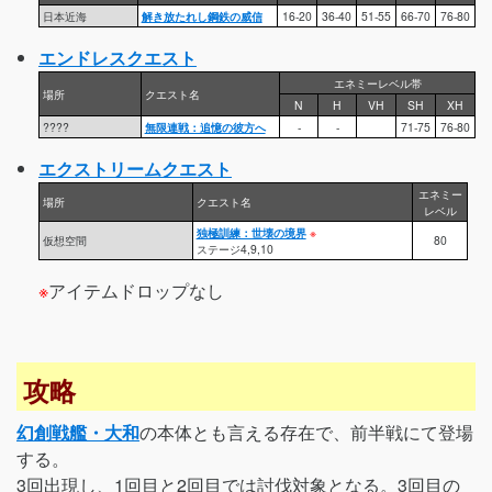
日本近海
解き放たれし鋼鉄の威信
16-20
36-40
51-55
66-70
76-80
エンドレスクエスト
エネミーレベル帯
場所
クエスト名
N
H
VH
SH
XH
????
無限連戦：追憶の彼方へ
-
-
71-75
76-80
エクストリームクエスト
エネミー
場所
クエスト名
レベル
独極訓練：世壊の境界
※
仮想空間
80
ステージ4,9,10
※
アイテムドロップなし
攻略
幻創戦艦・大和
の本体とも言える存在で、前半戦にて登場
する。
3回出現し、1回目と2回目では討伐対象となる。3回目の