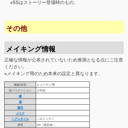
※SSはストーリー登場時のもの。
その他
メイキング情報
正確な情報が公表されていないため推測となる点にご注意
ください。
※メイキング用のため本来の設定と異なります。
種族/性別
ヒューマン/男
顔バリエーション
少年顔
瞳
眉
睫毛
メイク
ヘアスタイル
ハギトヘアー
身長
cm（推定値）