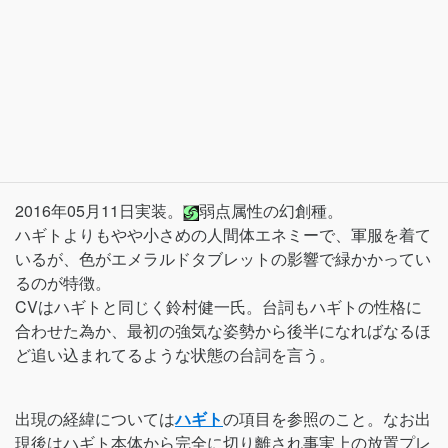
2016年05月11日実装。
弱点属性の幻創種。
ハギトよりもやや小さめの人間体エネミーで、軍服を着て
いるが、色がエメラルドタブレットの影響で緑かかってい
るのが特徴。
CVはハギトと同じく鈴村健一氏。台詞もハギトの性格に
合わせた為か、最初の強気な姿勢から後半になればなるほ
ど追い込まれてるような状態の台詞を言う。
出現の経緯については
ハギト
の項目を参照のこと。なお出
現後はハギト本体から完全に切り離され事実上の放置プレ