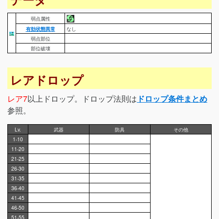
弱点属性
有効状態異常
なし
弱点部位
部位破壊
レアドロップ
レア7
以上ドロップ。ドロップ法則は
ドロップ条件まとめ
参照。
Lv.
武器
防具
その他
1-10
11-20
21-25
26-30
31-35
36-40
41-45
46-50
51-55