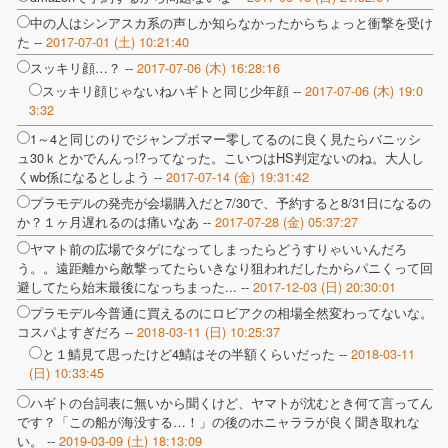
中の人はシンアスカ系の声しか知らなかったからちょっと衝撃を受け
た --
2017-07-01 (土) 10:21:40
スッキリ顔…？ --
2017-07-06 (木) 16:28:16
スッキリ顔じゃないねハギトと同じ少年顔 --
2017-07-06 (木) 19:0
3:32
1～4と同じのりでジャンプボマー零してるのに良く見たらバニッシ
ュ30ｋとかでんんっ!?ってなった。こいつはHS判定ないのね。大人し
くwb係になるとしよう --
2017-07-14 (金) 19:31:42
プラモデルの発売が会場購入だと7/30で、予約すると8/31日になるの
か？１ヶ月遅れるのは痛いなあ --
2017-07-28 (金) 05:37:27
ヤマト前の広場でタゲになってしまったらどうすりゃいいんだろ
う。。遠距離から敵撃ってたらいきなり狙われだしたからパニくって回
避してたら始末最後になっちまった... --
2017-12-03 (日) 20:30:01
プラモデル今普通に買えるのにロビアクの相場全然変わってないな。
コスパよすぎだろ --
2018-03-11 (日) 10:25:37
と１鯖見て思ったけど4鯖はその半額くらいだった --
2018-03-11
(日) 10:33:45
ハギトの台詞表に無いから聞くけど、ヤマトが沈むとき何て言ってん
です？「この船が海没する…！」の後のホニャララが良く聞き取れな
い。 --
2019-03-09 (土) 18:13:09