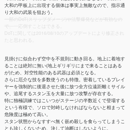
大和の甲板上に出現する個体は事実上無敵なので、指示通
り大和の武装を狙おう。
一部のDoT(スリップダメージ)や法撃爆発などが有効なの
で、
一応倒すことはできる。
DoTに関しては2016/08/10のアップデートにより修正され
たと思われる。
見掛けに似合わず空中を不規則に動き回る。地上に着地す
ることは絶対に無い(地上ギリギリにまで来ることはある
が)ため、対空性能のある武器は必須となる。
さらに厄介な技を多数使うのも特徴。密着しているプレイ
ヤーを強制的に後退させた後に放つ全方位遠距離ミサイル
や、追尾するスタン玉を大量に放つ攻撃が存在する。
特に独極訓練ではこいつがステージの半数近くで登場する
という有様で、ソロで対峙しなければならないと相まって
危険度は極めて高い。
スタン状態からなすすべ無く嵌め殺しを食らってしまうこ
とも珍しくないため、決して油断はしないように。