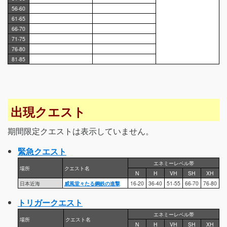
56-60
61-65
66-70
71-75
76-80
81-85
出現クエスト
期間限定クエストは表示していません。
緊急クエスト
エネミーレベル帯
場所
クエスト名
N
H
VH
SH
XH
日本近海
威風堂々たる鋼鉄の進撃
16-20
36-40
51-55
66-70
76-80
トリガークエスト
エネミーレベル帯
場所
クエスト名
N
H
VH
SH
XH