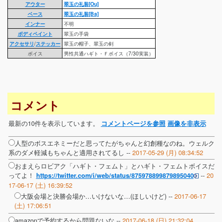
アウター
翠玉の礼装[Ou]
ベース
翠玉の礼装[Ba]
インナー
不明
ボディペイント
翠玉の手袋
アクセサリ
/
ステッカー
翠玉の帽子、翠玉の剣
ボイス
男性共通ハギト・Ｆボイス（7/30実装）
コメント
最新の10件を表示しています。
コメントページを参照
画像を非表示
人型のボスエネミーだと思ってたがちゃんと幻創種なのね。ウェルク
系のダメ軽減もちゃんと適用されてるし --
2017-05-29 (月) 08:34:52
おまえらロビアク「ハギト・フェムト」とハギト・フェムトボイスだ
ってよ！
--
20
https://twitter.com/i/web/status/875978899879895040
17-06-17 (土) 16:39:52
大阪会場と決勝会場か…いけないな…(ほしいけど) --
2017-06-17
(土) 17:06:51
amazonで予約するから問題ないな --
2017-06-18 (日) 21:32:04