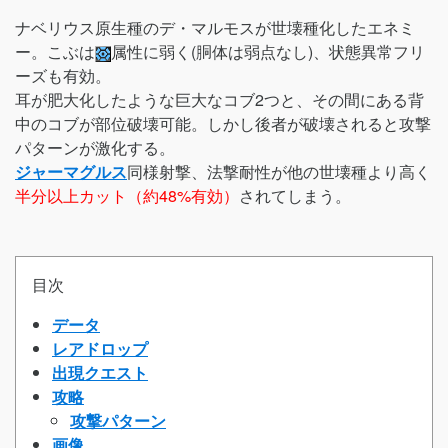
ナベリウス原生種のデ・マルモスが世壊種化したエネミ
ー。こぶは
属性に弱く(胴体は弱点なし)、状態異常フリ
ーズも有効。
耳が肥大化したような巨大なコブ2つと、その間にある背
中のコブが部位破壊可能。しかし後者が破壊されると攻撃
パターンが激化する。
ジャーマグルス
同様射撃、法撃耐性が他の世壊種より高く
半分以上カット（約48%有効）
されてしまう。
目次
データ
レアドロップ
出現クエスト
攻略
攻撃パターン
画像