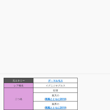
元エネミー
デ・マルモス
レア種名
イグニジオグルス
狂壊
嵐天の
二つ名
(
雨風とともに2018
)
嵐界の
(
雨風とともに2019
)