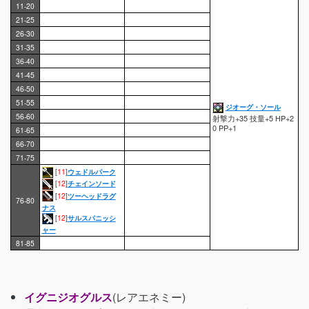
11-20
21-25
26-30
31-35
36-40
41-45
46-50
51-55
ジオーグ・ソール
56-60
射撃力+35 技量+5 HP+2
0 PP+1
61-65
66-70
71-75
[
11
]
ウェドルパーク
[
12
]
チェインソード
[
12
]
ツーヘッドラグ
76-80
ナス
[
12
]
サルスパニッシ
ャー
81-85
イグニジオグルス
(レアエネミー)