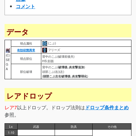
コメント
データ
(こぶ)
弱点属性
フリーズ
有効状態異常
(C)
背中のこぶ(破壊前後共)
弱点部位
SE
HS:顔面
G
背中のこぶ(
破壊後､炎攻撃追加
)
A
部位破壊
頭部こぶ(右)(左)
(
頭部こぶ左右破壊後､炎攻撃弱化
)
レアドロップ
レア7
以上ドロップ。ドロップ法則は
ドロップ条件まとめ
参照。
Lv.
武器
防具
その他
1-10