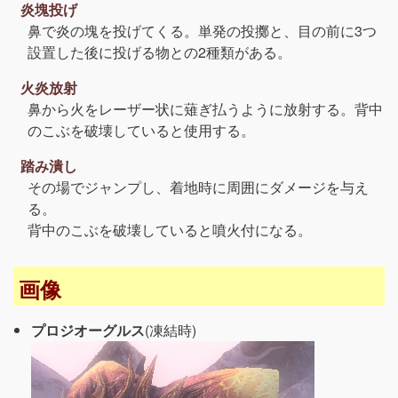
炎塊投げ
鼻で炎の塊を投げてくる。単発の投擲と、目の前に3つ
設置した後に投げる物との2種類がある。
火炎放射
鼻から火をレーザー状に薙ぎ払うように放射する。背中
のこぶを破壊していると使用する。
踏み潰し
その場でジャンプし、着地時に周囲にダメージを与え
る。
背中のこぶを破壊していると噴火付になる。
画像
プロジオーグルス
(凍結時)