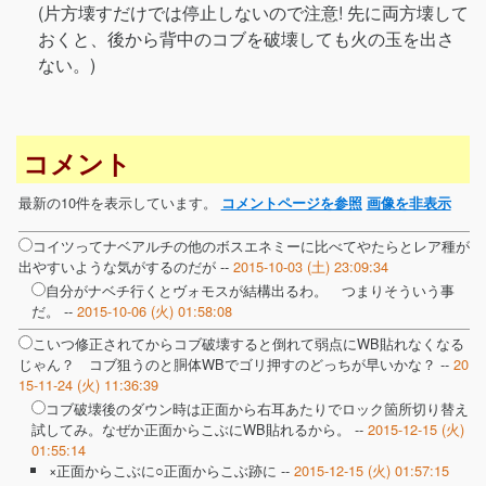
(片方壊すだけでは停止しないので注意! 先に両方壊して
おくと、後から背中のコブを破壊しても火の玉を出さ
ない。)
コメント
最新の10件を表示しています。
コメントページを参照
画像を非表示
コイツってナベアルチの他のボスエネミーに比べてやたらとレア種が
出やすいような気がするのだが --
2015-10-03 (土) 23:09:34
自分がナベチ行くとヴォモスが結構出るわ。 つまりそういう事
だ。 --
2015-10-06 (火) 01:58:08
こいつ修正されてからコブ破壊すると倒れて弱点にWB貼れなくなる
じゃん？ コブ狙うのと胴体WBでゴリ押すのどっちが早いかな？ --
20
15-11-24 (火) 11:36:39
コブ破壊後のダウン時は正面から右耳あたりでロック箇所切り替え
試してみ。なぜか正面からこぶにWB貼れるから。 --
2015-12-15 (火)
01:55:14
×正面からこぶに○正面からこぶ跡に --
2015-12-15 (火) 01:57:15