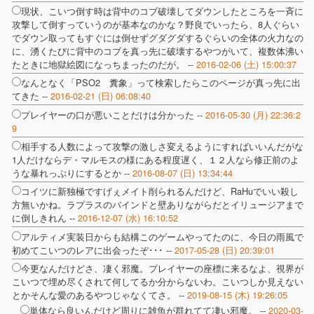
現状、こいつ倒す時は背中のコブ破壊してダウンしたところを一斉に
攻撃して倒すっていうのが基本なのかな？野良でいったら、8人ぐらい
でダウン取ってもすぐには倒せずグダグダするぐらいの全体の火力なの
に、湧くたびに背中のコブを真っ先に破壊するやつがいて、複数体沸い
たときに地獄絵図になっちまったのだが。 --
2016-02-06 (土) 15:00:37
なんとなく「PSO2 糞象」って検索したらこのページが真っ先に出
てきた --
2016-02-21 (日) 06:08:40
プレイヤーの口が悪いことだけは分かった --
2016-05-30 (月) 22:36:2
9
相手する人数によって攻撃の激しさ変えるようにすればいいんだがな
1人だけならデ・マルモスの様にある程度遅く、１２人なら修正前のよ
うな暴れっぷりにするとか --
2016-08-07 (日) 13:34:44
コイツに新独極ですげぇメイト削られるんだけど、RaHuでいい殺し
方無いかね。ラプラスのバインドと壁ありながらだとイリュージアまで
に倒しきれん --
2016-12-07 (水) 16:10:52
アルティメ実装日からも結構このゲームやってたのに、今日の雨風で
初めてこいつのレアに出会ったぞ･･･ --
2017-05-28 (日) 20:39:01
今更なんだけどさ、凄く邪魔。プレイヤーの座標に来るなよ、視界が
こいつで埋め尽くされて何してるか分からないわ。こいつしか見えない
とかそんな愛のあるやつじゃなくてさ。 --
2019-08-15 (木) 19:26:05
単体なら良いんだけど周りに雑魚が群れてて凄い邪魔。 --
2020-03-