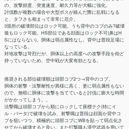
の、攻撃頻度、突進速度、耐久力等が大幅に強化。
討伐数が複数の場合や大型ボスが絡んだ際に乱戦になる
と、タフさも相まって非常に厄介。
3箇所の破壊部位はロック可能。うち背中のコブのみ?破壊
後もロック可能。HS部位である顔面はロック不可(鼻はH
Sにはならない)。胴体は弱点属性なし。背中は普段足場に
なっている。
対地攻撃は苛烈だが、胴体以上の高度への攻撃手段を殆ど
持っていないため、空中戦が大変有効となる。
推奨される部位破壊順は頭部コブ2つ→背中のコブ。
胴体の射撃・法撃耐性が異様に高く、更に弱点属性もない
ので、無暗に胴体に攻撃を当てていると討伐に膨大な時間
がかかってしまう。。
法撃職は頭部コブから順にロックして座標テク(特にイ
ル・バータ)で破壊を試み、射撃職は普段は顔面か背中コ
ブを狙いつつ、積極的に頭部コブにWBを貼って弱点化さ
せてから破壊すると良い。また打撃職も滞空武器を用いて