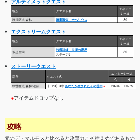
アルティメットクエスト
エネミー
場所
クエスト名
レベル
壊世区域 森林
壊世調査：ナベリウス
80
エクストリームクエスト
エネミー
場所
クエスト名
レベル
独極訓練：世壊の境界
仮想空間
80
ステージ8
ストーリークエスト
エネミーレベル
場所
クエスト名
C
H
壊世区域 森林/遺跡
【EP3】3章
あなたが生まれたその理由
※
20-34
60-75
※
アイテムドロップなし
攻略
元のデ・マルモスと比べると攻撃力こそ控えめであるもの