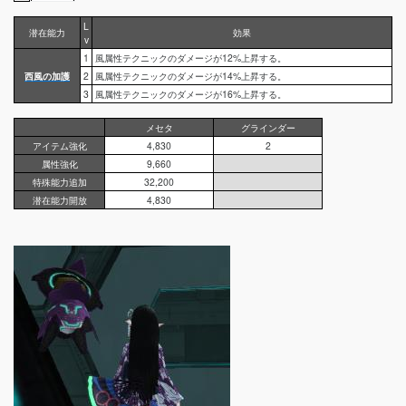
L
潜在能力
効果
v
1
風属性テクニックのダメージが12%上昇する。
西風の加護
2
風属性テクニックのダメージが14%上昇する。
3
風属性テクニックのダメージが16%上昇する。
メセタ
グラインダー
アイテム強化
4,830
2
属性強化
9,660
特殊能力追加
32,200
潜在能力開放
4,830