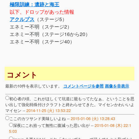
極限訓練：遺跡と海王
以下、ドロップがあった情報
アクルプス
（ステージ5）
エネミー不明（ステージ2）
エネミー不明（ステージ16から20）
エネミー不明（ステージ40）
コメント
最新の10件を表示しています。
コメントページを参照
画像を非表示
初心者の頃、これがほしくて坑道に籠もってたなぁ、ということを思
い出して強化特殊付けクラフトと終わらせてきた。マイセンかわいいよ
マイセン --
2014-11-25 (火) 13:53:22
ここのカツサンド美味しいよね --
2015-01-06 (火) 13:28:43
深夜にこれ拾って無性に腹減った思い出が --
2015-01-08 (木) 22:1
5:03
/moya 今更だけど、それ「まいいずみ」って読んでたとか恥ずかし