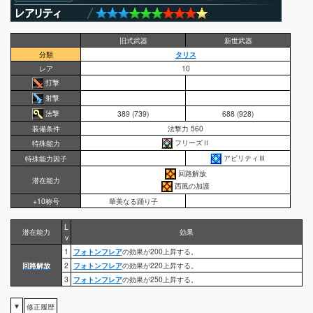
旧式武器
新世武器
分類
タリス
レア
10
打撃
射撃
法撃
389 (739)
688 (928)
装備条件
法撃力 560
フリーズⅡ
特殊能力
アビリティⅢ
特殊能力因子
回路解放
潜在能力
西風の加護
+10称号
華美なる踊り子
L
潜在能力
効果
v
1
フォトンフレア
の効果が200上昇する。
回路解放
2
フォトンフレア
の効果が220上昇する。
3
フォトンフレア
の効果が250上昇する。
▼
修正履歴