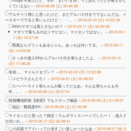
くていえない --
2015-06-06 (土) 20:44:58
アルチリリ用にと思ったけど、まだアルバス付きでてないんだな。イ
ースターででると良いんだけど・・・。 --
2015-03-10 (火) 14:32:39
XHのマガツは落とさないの？ --
2015-03-11 (水) 02:50:39
マガツで落ちるのはミヤビセン。マイセンではない。 --
2015-03-1
1 (水) 15:27:09
西風ならグリンもあるじゃん。あっちは付いてる。 --
2015-03-11
(水) 14:53:53
さっきの侵入XHからアルバス付き落ちましたよ。 --
2015-03-15
(日) 17:48:28
名前…、マイルドセブン？ --
2015-03-30 (月) 13:22:08
メビウスさんだろ！ --
2015-04-21 (火) 20:45:53
スーパーライト母ちゃんが吸ってたなあ。そんな母ちゃんも今
年。。。 --
2015-05-09 (土) 03:57:41
採掘機地防衛【絶望】でもドロップ確認 --
2015-05-09 (土) 21:06:07
追記：難易度XH --
2015-05-09 (土) 21:06:58
マイセンだと思った？残念！ラムダヴィスバーンでしたー！…侵入ド
ロ渋いわ… --
2015-05-17 (日) 22:48:41
この武器でアドいってた頃すごい楽しかったなあ --
2015-08-07 (金) 0