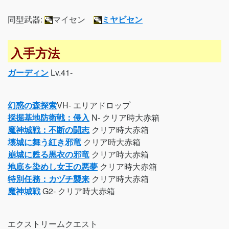
同型武器:
マイセン
ミヤビセン
入手方法
ガーディン
Lv.41-
幻惑の森探索
VH- エリアドロップ
採掘基地防衛戦：侵入
N- クリア時大赤箱
魔神城戦：不断の闘志
クリア時大赤箱
壊城に舞う紅き邪竜
クリア時大赤箱
崩城に甦る黒衣の邪竜
クリア時大赤箱
地底を染めし女王の悪夢
クリア時大赤箱
特別任務：カヅチ襲来
クリア時大赤箱
魔神城戦
G2- クリア時大赤箱
エクストリームクエスト