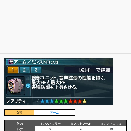
分類
アーム
Type
ミンストフリー
ミンストブール
ミンストロッカ
レア
9
9
10