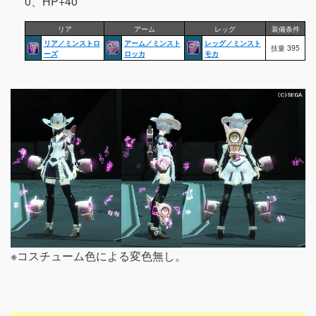
0、HP+40
リア
アーム
レッグ
装備条件
リア／ミンストロ
アーム／ミンスト
レッグ／ミンスト
技量 395
ーズ
ロッカ
モカ
※コスチューム色による変色無し。