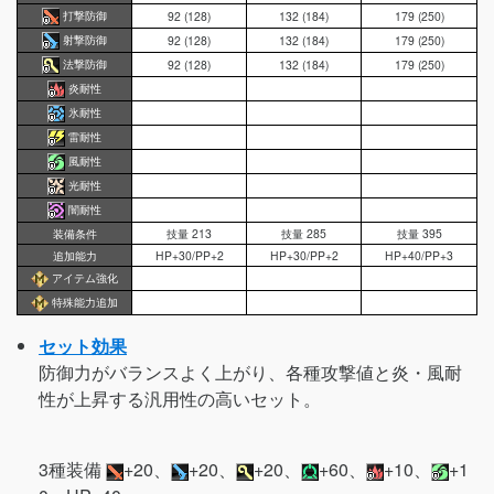
打撃防御
92 (128)
132 (184)
179 (250)
射撃防御
92 (128)
132 (184)
179 (250)
法撃防御
92 (128)
132 (184)
179 (250)
炎耐性
氷耐性
雷耐性
風耐性
光耐性
闇耐性
装備条件
技量 213
技量 285
技量 395
追加能力
HP+30/PP+2
HP+30/PP+2
HP+40/PP+3
アイテム強化
特殊能力追加
セット効果
防御力がバランスよく上がり、各種攻撃値と炎・風耐
性が上昇する汎用性の高いセット。
3種装備
+20、
+20、
+20、
+60、
+10、
+1