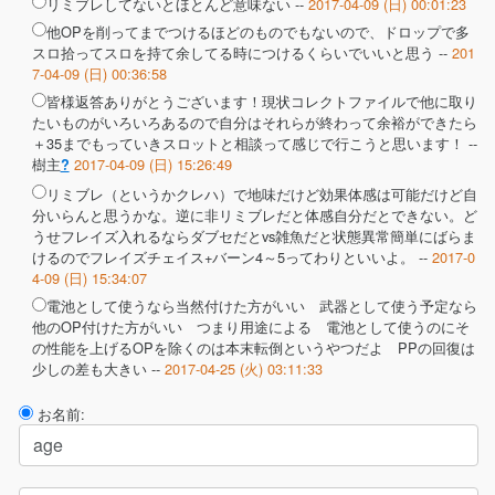
リミブレしてないとほとんど意味ない --
2017-04-09 (日) 00:01:23
他OPを削ってまでつけるほどのものでもないので、ドロップで多
スロ拾ってスロを持て余してる時につけるくらいでいいと思う --
201
7-04-09 (日) 00:36:58
皆様返答ありがとうございます！現状コレクトファイルで他に取り
たいものがいろいろあるので自分はそれらが終わって余裕ができたら
＋35までもっていきスロットと相談って感じで行こうと思います！ --
樹主
2017-04-09 (日) 15:26:49
?
リミブレ（というかクレハ）で地味だけど効果体感は可能だけど自
分いらんと思うかな。逆に非リミブレだと体感自分だとできない。ど
うせフレイズ入れるならダブセだとvs雑魚だと状態異常簡単にばらま
けるのでフレイズチェイス+バーン4～5ってわりといいよ。 --
2017-0
4-09 (日) 15:34:07
電池として使うなら当然付けた方がいい 武器として使う予定なら
他のOP付けた方がいい つまり用途による 電池として使うのにそ
の性能を上げるOPを除くのは本末転倒というやつだよ PPの回復は
少しの差も大きい --
2017-04-25 (火) 03:11:33
お名前: