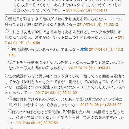
ちらも持っていくかな。あんまそのスタイルしないからいつもオ
ビばっかってなってるけど。 --
2017-03-27 (月) 11:14:11
見た目が好きすぎて他のダブセに乗り換える気にならない...ユニオン
持ってるけど納刀に物足りなさを感じる --
2017-03-01 (水) 11:02:12
これとりあえず32にできる本数はあるんだけど、ナックルが既にオ
ビなんだよなぁ。さすがにパレットに二つもオビ要らないよね？ --
201
7-04-01 (土) 13:14:58
同じ質問いっぱいあったわ、すまんな --
2017-04-01 (土) 13:2
木主
1:43
ストチャ移動用に帯ナックルを抱えるなら帯二本でも別にいんじゃ
ない？一応火力潜在の面もあるし --
2017-04-01 (土) 13:54:41
この武器作ろうと思い軽くコメを見ていて 殴ってｐｐ回復＆電池と
してかなり便利とみかけたのですが、電池としての場合はフレイズリカ
バリーは必要ですか？属性６０でいいのか＋３５までした方がいいのか
わからんくて… --
2017-04-08 (土) 22:31:02
他に何も付けるものがない、とりあえず楽にOP埋めたいって時に
選択肢に挙がるくらいで必須じゃないな --
2017-04-08 (土) 22:38:27
ほんの5％ほどだけど瞬間的にPP回復したい時に結構違うと思った
よ。必須ってほどじゃないけどできたら付けておくのをおすすめした
い --
2017-04-08 (土) 23:57:52