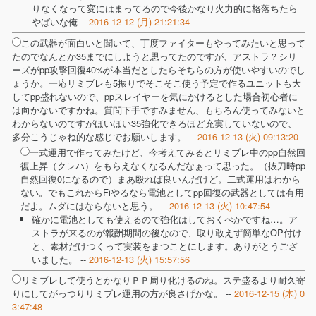
りなくなって変にはまってるので今後かなり火力的に格落ちたら
やばいな俺 --
2016-12-12 (月) 21:21:34
この武器が面白いと聞いて、丁度ファイターもやってみたいと思って
たのでなんとか35までにしようと思ってたのですが、アストラ？シリ
ーズがpp攻撃回復40%が本当だとしたらそちらの方が使いやすいのでし
ょうか。一応リミブレも5振りでそこそこ使う予定で作るユニットも大
してpp盛れないので、ppスレイヤーを気にかけるとした場合初心者に
は向かないですかね。質問下手ですみません、もちろん使ってみないと
わからないのですがほいほい35強化できるほど充実していないので、
多分こうじゃね的な感じでお願いします。 --
2016-12-13 (火) 09:13:20
一式運用で作ってみたけど、今考えてみるとリミブレ中のpp自然回
復上昇（クレハ）をもらえなくなるんだなぁって思った。（抜刀時pp
自然回復0になるので）まあ殴れば良いんだけど。二式運用はわから
ない。でもこれからFiやるなら電池としてpp回復の武器としては有用
だよ。ムダにはならないと思う。 --
2016-12-13 (火) 10:47:54
確かに電池としても使えるので強化はしておくべかですね…。ア
ストラが来るのが報酬期間の後なので、取り敢えず簡単なOP付け
と、素材だけつくって実装をまつことにします。ありがとうござ
いました。 --
2016-12-13 (火) 15:57:56
リミブレして使うとかなりＰＰ周り化けるのね。ステ盛るより耐久寄
りにしてがっつりリミブレ運用の方が良さげかな。 --
2016-12-15 (木) 0
3:47:48