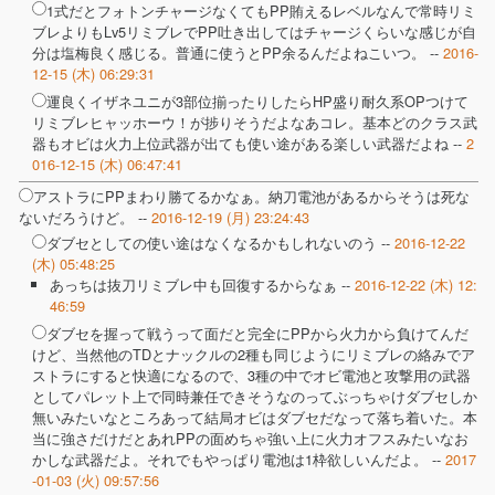
1式だとフォトンチャージなくてもPP賄えるレベルなんで常時リミ
ブレよりもLv5リミブレでPP吐き出してはチャージくらいな感じが自
分は塩梅良く感じる。普通に使うとPP余るんだよねこいつ。 --
2016-
12-15 (木) 06:29:31
運良くイザネユニが3部位揃ったりしたらHP盛り耐久系OPつけて
リミブレヒャッホーウ！が捗りそうだよなあコレ。基本どのクラス武
器もオビは火力上位武器が出ても使い途がある楽しい武器だよね --
2
016-12-15 (木) 06:47:41
アストラにPPまわり勝てるかなぁ。納刀電池があるからそうは死な
ないだろうけど。 --
2016-12-19 (月) 23:24:43
ダブセとしての使い途はなくなるかもしれないのう --
2016-12-22
(木) 05:48:25
あっちは抜刀リミブレ中も回復するからなぁ --
2016-12-22 (木) 12:
46:59
ダブセを握って戦うって面だと完全にPPから火力から負けてんだ
けど、当然他のTDとナックルの2種も同じようにリミブレの絡みでア
ストラにすると快適になるので、3種の中でオビ電池と攻撃用の武器
としてパレット上で同時兼任できそうなのってぶっちゃけダブセしか
無いみたいなところあって結局オビはダブセだなって落ち着いた。本
当に強さだけだとあれPPの面めちゃ強い上に火力オフスみたいなお
かしな武器だよ。それでもやっぱり電池は1枠欲しいんだよ。 --
2017
-01-03 (火) 09:57:56