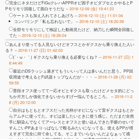
完全にネタだけどFiGuクレハAPPRオビ因子オビダブセとかやるとP
Pモリモリ回復して面白そうだな --
2016-12-09 (金) 19:41:23
ケートスも加え入れてさしあげろ --
2016-12-10 (土) 11:01:04
コンバリング「私も忘れないで」 --
2016-12-10 (土) 18:20:39
全部モリモリにして検証した動画見たけど、納刀した瞬間全回復し
てた --
2016-12-10 (土) 18:26:04
あんまり使ってる人見ないけどオフスとかギクスから乗り換えた人い
る？ --
2016-11-27 (日) 01:42:03
(´・ω・｀) ギクスなら乗り換える必要なくね？ --
2016-11-27 (日) 1
8:44:49
最近のDSラッシュ過ぎてもういいって人は多いんだと思う。PP回
収用途で考えるとFi武器トップなんだが・・・ --
2016-11-28 (月) 02:
59:55
普段オフス使ってて一応オビとギクスも取ったけどメセタ的にどっ
ちか片方しか強化できないからすげー悩んでるところ。 --
2016-11-2
8 (月) 20:12:00
自分はもともとオフスだった光枠がオビになって雷ギクスはもとか
らアムチに使ってた。オビは楽したいときに使う感じ。ただまだ全然
手に馴染んでなくてアーレスとオフスと使い込んできた手癖のせいで
すんごいPPあまりっぱなしで殴るみたいになってる。使えるPPが増
えすぎて完全に持て余してる。そこまでいらないんだよなぁって感