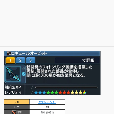
分類
ダブルセイバー
レア
13
打撃
794 (1071)