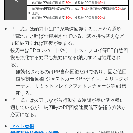
式
(納刀時:PP自動回復速度
-60%
攻撃時:PP回復量
15%
)
納刀時のPP回復速度が低下し、威力(
8%
)と抜刀時のPP回復量(
20%
)が
3
上昇。
(納刀時:PP自動回復速度
-60%
攻撃時:PP回復量
20%
)
『一式』は納刀中にPPが急速回復することから通称
「電池」と呼ばれ運用されている。武器持ち替えなど
で即納刀すれば回復が始まる。
抜刀中はPPコンバートやケートス・プロイ等PP自然回
復を強化する効果も無効になる(納刀すれば適用され
る)。
無効化されるのはPP自然回復だけであり、固定値回
復や割合回復(ジャストガードPPゲイン、キリングボ
ーナス、リミットブレイクフォトンチャージ等)は機
能する。
『二式』は抜刀しながら行動する時間が長い武器種に
適しているが、納刀時のPP回復速度低下を補う方法が
必要になる。
セット効果