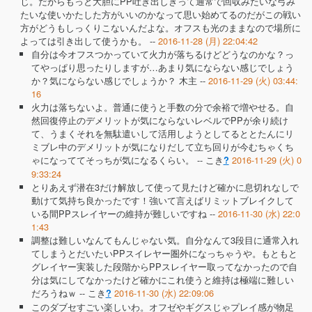
じ。だからもっと大胆にPP吐き出しきって通常で回収みたいな弓み
たいな使いかたした方がいいのかなって思い始めてるのだがこの戦い
方がどうもしっくりこないんだよな。オフスも光のままなので場所に
よっては引き出して使うかも。 --
2016-11-28 (月) 22:04:42
自分は今オフスつかっていて火力が落ちるけどどうなのかな？っ
てやっぱり思ったりしますが…あまり気にならない感じでしょう
か？気にならない感じでしょうか？ 木主 --
2016-11-29 (火) 03:44:
16
火力は落ちないよ。普通に使うと手数の分で余裕で増やせる。自
然回復停止のデメリットが気にならないレベルでPPが余り続け
て、うまくそれを無駄遣いして活用しようとしてるととたんにリ
ミブレ中のデメリットが気になりだして立ち回りが今むちゃくち
ゃになっててそっちが気になるくらい。 --
こき
2016-11-29 (火) 0
?
9:33:24
とりあえず潜在3だけ解放して使って見たけど確かに息切れなしで
動けて気持ち良かったです！強いて言えばリミットブレイクして
いる間PPスレイヤーの維持が難しいですね --
2016-11-30 (水) 22:0
1:43
調整は難しいなんてもんじゃない気。自分なんて3段目に通常入れ
てしまうとだいたいPPスイレヤー圏外になっちゃうや。もともと
グレイヤー実装した段階からPPスレイヤー取ってなかったので自
分は気にしてなかったけど確かにこれ使うと維持は極端に難しい
だろうねｗ --
こき
2016-11-30 (水) 22:09:06
?
このダブセすごい楽しいわ。オフゼやギグスじゃプレイ感が物足