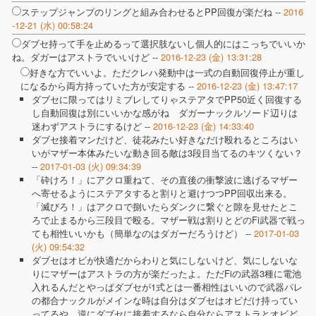
ステップジャンプのリングと組み合わせるとPP回復が楽だね --
2016
-12-21 (水) 00:58:24
ダブセ持って手を止めるって選択肢ないし個人的にはこっちでいいか
ね。ダガーはアストラでいいけど --
2016-12-23 (金) 13:31:28
好きな方でいいよ。ただクレハ発動中は一式の自動回復停止が重し
になるから両方持っていた方が安定する --
2016-12-23 (金) 13:47:17
ダブセに限ってはリミブレしてりゃステアタでPP50近く回復する
し自動回復は別にいいかな感がね ダガーナックルソード辺りは
迷わずアストラにするけど --
2016-12-23 (金) 14:33:40
ダブセ接着マンだけど、徒花みたい好きなだけ殴れるところはい
いがマザー本体みたいな動き回る敵は3段目当てるのキツくない？
--
2017-01-03 (火) 09:34:39
「砕けろ！」にアクロ重ねて、その直後の衝撃波に逃げるマザー
へ寄せるようにステアタすると割りと避けつつPP回収出来る。
「滅びろ！」はアクロで捌いたらダンクに繋ぐと隙を見せたとこ
ろで止まるから三段目で殴る。マザー戦は割りとどのFi武器で戦っ
ても相性いいかも（簡単なのはダガーだろうけど） --
2017-01-03
(火) 09:54:32
ダブセはオビが快適だからわりと気にしないけど、気にしないな
りにマザーはアストラの方が楽だったよ。ただFiの武器3種に電池
入れるんだとやっぱダブセが1式とは一番相性はいいので武器パレ
の都合ナックルがメインな時は自分はダブセはオビだけ持ってい
ってるや。逆にダブセに接着するなら自分ならアストラとオビど