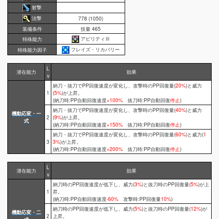
射撃
法撃
778 (1050)
装備条件
技量 465
アビリティⅢ
特殊能力
フレイズ・リカバリー
特殊能力因子
L
潜在能力
効果
v
納刀・抜刀でPP回復速度が変化し、攻撃時のPP回復量(
20%
)と威力
1
(
5%
)が上昇。
(納刀時:PP自動回復速度
+100%
抜刀時:PP自動回復
停止
)
納刀・抜刀でPP回復速度が変化し、攻撃時のPP回復量(
40%
)と威力
機動応変・一
2
(
9%
)が上昇。
式
(納刀時:PP自動回復速度
+150%
抜刀時:PP自動回復
停止
)
納刀・抜刀でPP回復速度が変化し、攻撃時のPP回復量(
60%
)と威力(
1
3
3%
)が上昇。
(納刀時:PP自動回復速度
+200%
抜刀時:PP自動回復
停止
)
L
潜在能力
効果
v
納刀時のPP回復速度が低下し、威力(
3%
)と抜刀時のPP回復量(
5%
)が上
1
昇。
(納刀時:PP自動回復速度
-60%
攻撃時:PP回復量
10%
)
納刀時のPP回復速度が低下し、威力(
5%
)と抜刀時のPP回復量(
12%
)が
機動応変・二
2
上昇。