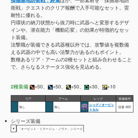
採掘基地防衛戦：終焉
ほか、一部素材を「採掘基地防
衛戦」クエストのクリア報酬で入手可能なセット。雷
耐性に優れる。
円環状の納刀状態から抜刀時に武器へと変形するデザ
インや、潜在能力「機動応変」の効果が特徴的なセッ
ト装備。
法撃職が装備できる武器種以外では、攻撃値を複数備
える武器の中でも高い法撃力があるのもポイント。
数種あるリア・アームの2種セットと組み合わせること
で、さらなるステータス強化を見込める。
2種装備
+50、
+50、
+50、
+30、
+10
リア
アーム
レッグ
装備条件
レッグ／オービッ
無し
無し
技量 465
トセル
シリーズ装備
▼
「オービット・ミラージュ・ノヴァ」シリーズ