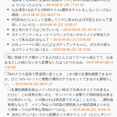
ようになったんだな --
2015-08-27 (木) 17:51:55
なお潜在1止めでも10500マイルx属性分チャレをしないといけない
模様 --
2015-08-30 (日) 08:37:19
6万貯めたらユニット交換してジグに見せれば12万貰えるから丁度
良いくらいだな --
2015-08-30 (日) 12:05:27
光と氷のタリスはこれでいいな --
2015-09-03 (木) 00:19:14
ガディアンナ＜ちょっとーコウショウセンやセイメイが有名だか
らって私を忘れるなんて --
2015-09-05 (土) 12:54:53
びみょーーーに高いんだよなガディアンナちゃん。ボロボロ落ち
るコウショウに比べると --
2015-09-06 (日) 18:13:06
既に前線でテク職やってる人のほとんどはツリーから揃えてて、お金
ある人しか続けないから影響ない人ばっかりかもね --
2015-09-04 (金) 0
1:23:55
Teやクラス追加で育成用に使うとき、これ1個で全属性網羅できるの
か。ひとつのパレットに複数の属性のテクをセットできるのも素晴らし
い。 --
2015-09-06 (日) 08:51:27
全属性網羅自体はメインFoでない時点で大体のタリスで出来るん
だけど、これ倍率が良いのと、ザンバース＋攻撃テク同時強化出来る
のが気分いいな。☆13無ければ赤武器でＯＫはここもだな。…属性値
無視なもんで、メインTeは☆13武器の実戦投入が他武器種よりかな
り簡単ってのが平和な理由の一つかな。 --
2015-09-06 (日) 18:28:15
自分にザンバまいてから投擲タリスJAテクニック（ただしザンバ