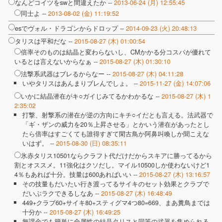
なんどコイツをswと間違えたか --
2013-06-24 (月) 12:55:45
同士よ --
2013-08-02 (金) 11:19:52
esでヴォル・ドラゴンからドロップ --
2014-09-23 (火) 20:48:13
タリスは平和だな --
2015-08-27 (木) 01:00:54
倍率そのものは結晶と変わらないし、CMかかる分コスパが優れて
いるとは言えないからなぁ --
2015-08-27 (木) 01:30:10
法撃系武器はブレるからなー --
2015-08-27 (木) 04:11:28
いやタリスはあんまりブレんでしょ。 --
2015-11-27 (金) 14:07:06
いかに結晶潜在がキ○ガイじみてるかわかるな --
2015-08-27 (木) 1
2:35:02
打撃、射撃系の潜在が逆の方向にキチ○イだとも言える。法武器で
「ギ・ザンの威力を20％上昇させる」とかいう潜在があったとし
たら倍率はすごくても誰得すぎて閑古鳥か阿鼻叫喚しか聞こえな
いはず。 --
2015-08-30 (日) 08:35:11
氷赤タリス10501ならクラフト代だけだからスキアに勝ってるから
割とオススメ。11強化はクソだし。マイル10500しか使わないけど1
4％もあれば十分。技量は600あればいい --
2015-08-27 (木) 13:16:57
その技量もだいたい行き渡ってるサイキのセット効果とクラブで
だいぶラクできるしなあ --
2015-08-27 (木) 16:48:49
449+クラブ60+サイキ80+スティグマ4つ80=669、まあ糞鳥までは
十分か --
2015-08-27 (木) 16:49:25
無課金でも簡単に全属性の結晶タリスと同等の武器を集められる