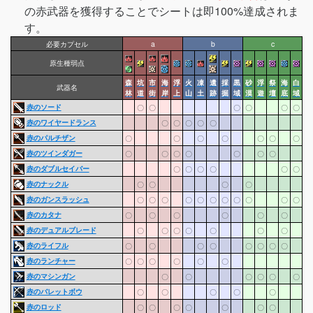
の赤武器を獲得することでシートは即100%達成されま
す。
必要カプセル
a
b
c
原生種弱点
森
坑
市
海
浮
火
凍
遺
採
黒
砂
浮
祭
海
白
武器名
林
道
街
岸
上
山
土
跡
掘
域
漠
遊
壇
底
域
赤のソード
〇
〇
〇
〇
〇
〇
赤のワイヤードランス
〇
〇
〇
〇
〇
赤のパルチザン
〇
〇
〇
〇
〇
〇
〇
赤のツインダガー
〇
〇
〇
〇
〇
〇
〇
赤のダブルセイバー
〇
〇
〇
〇
〇
〇
赤のナックル
〇
〇
〇
〇
赤のガンスラッシュ
〇
〇
〇
〇
〇
〇
〇
〇
〇
〇
〇
赤のカタナ
〇
〇
〇
〇
〇
〇
赤のデュアルブレード
〇
〇
〇
〇
〇
〇
〇
赤のライフル
〇
〇
〇
〇
〇
〇
〇
〇
赤のランチャー
〇
〇
〇
〇
〇
〇
赤のマシンガン
〇
〇
〇
〇
〇
〇
赤のバレットボウ
〇
〇
〇
〇
〇
赤のロッド
〇
〇
〇
〇
〇
〇
〇