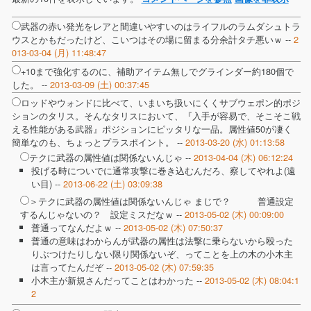
武器の赤い発光をレアと間違いやすいのはライフルのラムダシュトラ
ウスとかもだったけど、こいつはその場に留まる分余計タチ悪いｗ --
2
013-03-04 (月) 11:48:47
+10まで強化するのに、補助アイテム無しでグラインダー約180個で
した。 --
2013-03-09 (土) 00:37:45
ロッドやウォンドに比べて、いまいち扱いにくくサブウェポン的ポジ
ションのタリス。そんなタリスにおいて、『入手が容易で、そこそこ戦
える性能がある武器』ポジションにピッタリな一品。属性値50が凄く
簡単なのも、ちょっとプラスポイント。 --
2013-03-20 (水) 01:13:58
テクに武器の属性値は関係ないんじゃ --
2013-04-04 (木) 06:12:24
投げる時についでに通常攻撃に巻き込むんだろ、察してやれよ(遠
い目) --
2013-06-22 (土) 03:09:38
＞テクに武器の属性値は関係ないんじゃ まじで？ 普通設定
するんじゃないの？ 設定ミスだなｗ --
2013-05-02 (木) 00:09:00
普通ってなんだよｗ --
2013-05-02 (木) 07:50:37
普通の意味はわからんが武器の属性は法撃に乗らないから殴った
りぶつけたりしない限り関係ないぞ、ってことを上の木の小木主
は言ってたんだぞ --
2013-05-02 (木) 07:59:35
小木主が新規さんだってことはわかった --
2013-05-02 (木) 08:04:1
2