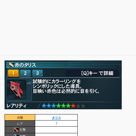
分類
タリス
レア
7
打撃