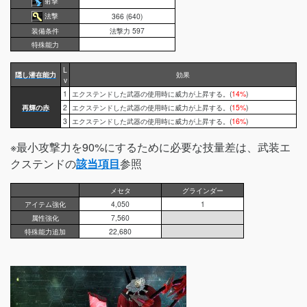
射撃
法撃
366 (640)
装備条件
法撃力 597
特殊能力
L
隠し潜在能力
効果
v
1
エクステンドした武器の使用時に威力が上昇する。(
14%
)
再輝の赤
2
エクステンドした武器の使用時に威力が上昇する。(
15%
)
3
エクステンドした武器の使用時に威力が上昇する。(
16%
)
※最小攻撃力を90%にするために必要な技量差は、武装エ
クステンドの
該当項目
参照
メセタ
グラインダー
アイテム強化
4,050
1
属性強化
7,560
特殊能力追加
22,680