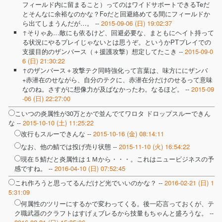
フィールド内に留まること）ってのはワイドサポートできるTeだ
とそんなに余裕なのかな？Foだと回避絡めてる間にフィールドか
ら出てしまうんだが…。 --
2015-09-06 (日) 19:02:37
↑そりゃあ…敵にも依るけど、回避必要な、まともにヘイト持って
る状況にやるプレイじゃないとは思うぞ。というかPTプレイでの
支援目的のザンバース（＋援護攻撃）想定してたこき --
2015-09-0
6 (日) 21:30:22
↑のザンバース＋攻撃テク同時強化って言葉は、味方ににザンバ
+赤潜在のせながら、自分のテクに、赤潜在分だけのせるって意味
なのね。さすがに想像力が及ばなかったわ。なるほど。 --
2015-09
-06 (日) 22:27:00
こいつの炎属性が30万とかで並んでてワロタ ドロップスルーできん
な --
2015-10-10 (土) 11:25:22
改行もスルーできんな --
2015-10-16 (金) 08:14:11
なお、他の鯖では投げ売り状態 --
2015-11-10 (火) 16:54:22
現在５鯖だと炎属性は１Ｍから・・・。これはニュービジネスの予
感ですね。 --
2016-04-10 (日) 07:52:45
これ作ろうと思ってるんだけど光でいいのかな？ --
2016-02-21 (日) 1
5:31:09
何属性のツリーにするかで変わってくる。後一応言っておくが、テ
ク職武器のクラフトはすげぇブレるから技量もちゃんと盛ろうな。 --
2016-02-21 (日) 15:35:06