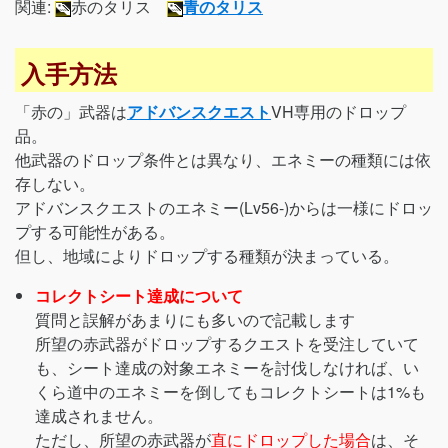
関連:
赤のタリス
青のタリス
入手方法
「赤の」武器は
アドバンスクエスト
VH専用のドロップ
品。
他武器のドロップ条件とは異なり、エネミーの種類には依
存しない。
アドバンスクエストのエネミー(Lv56-)からは一様にドロッ
プする可能性がある。
但し、地域によりドロップする種類が決まっている。
コレクトシート達成について
質問と誤解があまりにも多いので記載します
所望の赤武器がドロップするクエストを受注していて
も、シート達成の対象エネミーを討伐しなければ、い
くら道中のエネミーを倒してもコレクトシートは1%も
達成されません。
ただし、所望の赤武器が
直にドロップした場合
は、そ