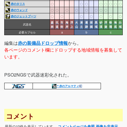
赤のタリス
〇
〇
〇
〇
〇
〇
〇
〇
赤のウォンド
〇
〇
〇
〇
〇
〇
〇
〇
赤のジェットブーツ
〇
〇
〇
〇
〇
〇
〇
森
坑
市
海
浮
火
凍
遺
採
黒
砂
浮
祭
海
白
武器名
林
道
街
岸
上
山
土
跡
掘
域
漠
遊
壇
底
域
必要カプセル
a
b
c
編集は
赤の装備品ドロップ情報
から。
各ページのコメント欄にドロップする地域情報を募集して
います。
PSO2NGSで武器迷彩化された。
＊赤のアルマティ
コメント
最新の10件を表示しています。
コメントページを参照
画像を非表示