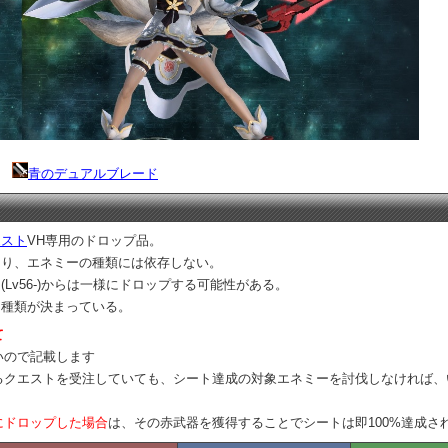
ド
青のデュアルブレード
エスト
VH専用のドロップ品。
なり、エネミーの種類には依存しない。
Lv56-)からは一様にドロップする可能性がある。
る種類が決まっている。
て
いので記載します
るクエストを受注していても、シート達成の対象エネミーを討伐しなければ、
にドロップした場合
は、その赤武器を獲得することでシートは即100%達成さ