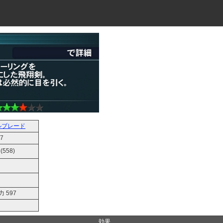
ルブレード
7
 (558)
 597
効果