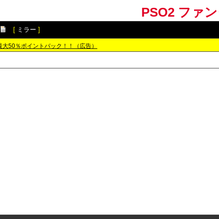
PSO2 ファ
[
ミラー
]
最大50％ポイントバック！！（広告）