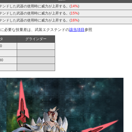
テンドした武器の使用時に威力が上昇する。(
14%
)
テンドした武器の使用時に威力が上昇する。(
15%
)
テンドした武器の使用時に威力が上昇する。(
16%
)
めに必要な技量差は、武装エクステンドの
該当項目
参照
タ
グラインダー
0
80