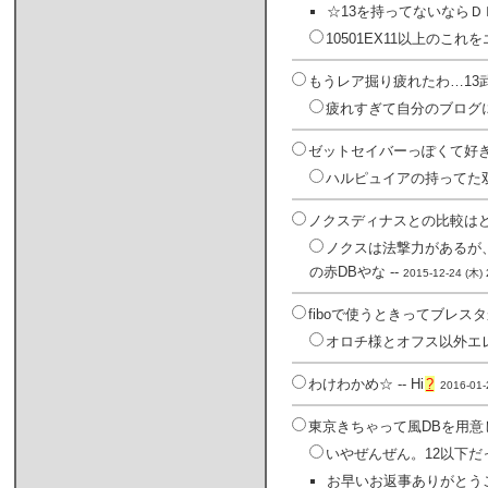
☆13を持ってないならＤ
10501EX11以上の
もうレア掘り疲れたわ…13
疲れすぎて自分のブログに
ゼットセイバーっぽくて好きな
ハルピュイアの持ってた双
ノクスディナスとの比較はど
ノクスは法撃力があるが
の赤DBやな --
2015-12-24 (木) 
fiboで使うときってブレス
オロチ様とオフス以外エレ
わけわかめ☆ --
Hi
?
2016-01-
東京きちゃって風DBを用意
いやぜんぜん。12以下だ
お早いお返事ありがとうご