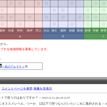
〇
〇
〇
〇
〇
〇
〇
〇
〇
〇
〇
〇
〇
〇
〇
〇
〇
〇
〇
〇
〇
〇
〇
〇
〇
〇
〇
森林
坑道
市街
海岸
浮上
火山
凍土
遺跡
採掘
黒域
砂漠
浮遊
祭壇
a
b
c
報
から。
ップする地域情報を募集しています。
た。
＊赤のアルマティ
。
コメントページを参照
画像を非表示
トで使うのはありですか？ --
2015-11-11 (水) 18:11:07
オススメレベル。つーか、12以下で持つならだいたいこれに集約される --
2