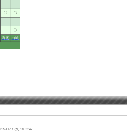
〇
〇
〇
海底
白域
015-11-11 (水) 18:32:47