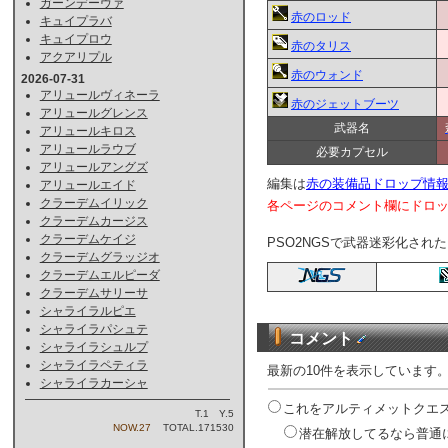
ガーンデーヴァ
赤のロッド
キュイプラバ
キュイプロウ
赤のタリス
アクアリプル
赤のウォンド
2026-07-31
アリュールヴィネーラ
赤のジェットブーツ
アリュールグレンス
武器名
アリュールキロス
アリュールラウブ
必要カプセル
アリュールアングズ
編集は
赤の装備品ドロップ情
アリュールエイド
クラーデムイリック
各ページのコメント欄にドロ
クラーデムカージス
クラーデムケイジ
PSO2NGSで武器迷彩化され
クラーデムグラッジオ
クラーデムエルピーダ
クラーデムサリーサ
シャライラルピエ
シャライラパシュテ
コメント
シャライラシュルプ
シャライラペティラ
最新の10件を表示しています
シャライラカーシャ
これをアルティメットクエス
T.1 Y.5
NOW.27
TOTAL.171530
潜在解放してるなら普通に