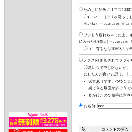
ためしに雑魚にオフス10301(
(´・ω・｀)そりゃ腐っ
らいね） --
2016-02-05 (金) 18:
ワシもう疲れちゃったよ。オ
に入ったぜ(白目) --
2016-03-07 (
ユニ有るなら10603の
ノクスNT追加されてファイ
亀レスで申し訳ないが、
にした方が良いと思う。非プ
返答ありです。今後１２
楽できる場面が多そうです
見かけたので勝手に意見
お名前: