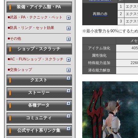
1
エクス
装備・アイテム類・PA
再輝の赤
2
エクス
■武器・PA・テクニック・ペット
3
エクス
■防具・リング・セット効果
※最小攻撃力を90%にするた
■その他
メセ
アイテム強化
405
ショップ・スクラッチ
属性強化
■AC・FUNショップ・スクラッチ
特殊能力追加
226
■交換ショップ
潜在能力解放
クエスト
ストーリー
各種データ
コミュニティ
公式サイト系リンク集