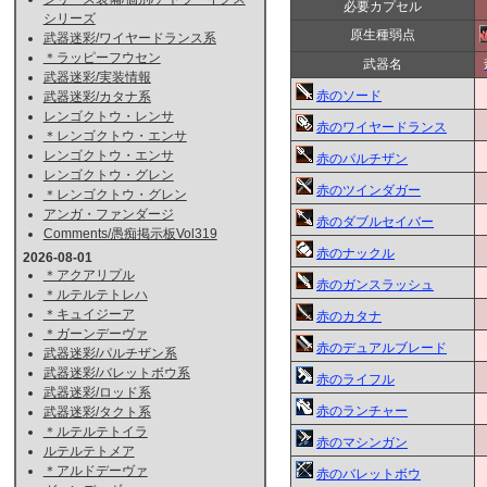
必要カプセル
シリーズ
原生種弱点
武器迷彩/ワイヤードランス系
＊ラッピーフウセン
武器名
武器迷彩/実装情報
赤のソード
武器迷彩/カタナ系
レンゴクトウ・レンサ
赤のワイヤードランス
＊レンゴクトウ・エンサ
レンゴクトウ・エンサ
赤のパルチザン
レンゴクトウ・グレン
赤のツインダガー
＊レンゴクトウ・グレン
アンガ・ファンダージ
赤のダブルセイバー
Comments/愚痴掲示板Vol319
赤のナックル
2026-08-01
＊アクアリプル
赤のガンスラッシュ
＊ルテルテトレハ
＊キュイジーア
赤のカタナ
＊ガーンデーヴァ
赤のデュアルブレード
武器迷彩/パルチザン系
武器迷彩/バレットボウ系
赤のライフル
武器迷彩/ロッド系
赤のランチャー
武器迷彩/タクト系
＊ルテルテトイラ
赤のマシンガン
ルテルテトメア
＊アルドデーヴァ
赤のバレットボウ