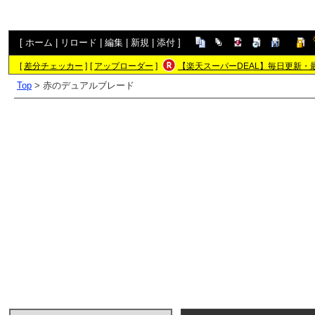
[
ホーム
|
リロード
|
編集
|
新規
|
添付
]
[
差分チェッカー
]
[
アップローダー
]
【楽天スーパーDEAL】毎日更新・
Top
> 赤のデュアルブレード