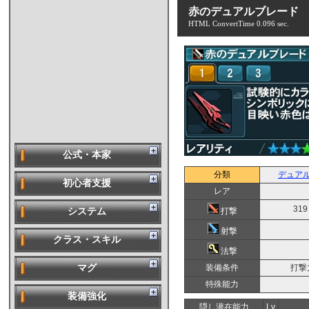
赤のデュアルブレード
HTML ConvertTime 0.096 sec.
公式・本家
分類
デュア
初心者支援
レア
319
打撃
システム
射撃
クラス・スキル
法撃
装備条件
打撃力
マグ
特殊能力
装備強化
隠し潜在能力
Lv