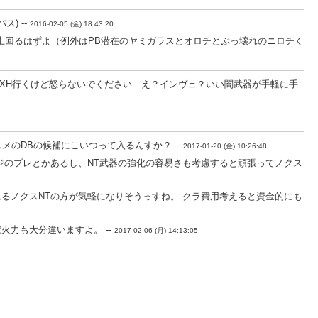
ス) --
2016-02-05 (金) 18:43:20
下を上回るはずよ（例外はPB潜在のヤミガラスとオロチとぶっ壊れのニロチく
でXH行くけど怒らないでください…え？インヴェ？いい闇武器が手軽に手
メのDBの候補にこいつって入るんすか？ --
2017-01-20 (金) 10:26:48
ジのブレとかあるし、NT武器の強化の容易さも考慮すると頑張ってノクス
るノクスNTの方が気軽になりそうっすね。 クラ費用考えると資金的にも
力も大分違いますよ。 --
2017-02-06 (月) 14:13:05