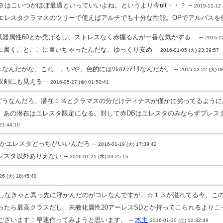
Ｂはこいつがほぼ最適といっていいよね。というより今ult・・？ --
2015-11-12 
これをエレスタクラマスのツリーで使えばアルチでも十分な性能。OPでアルバスを
武器属性60とか禿げるし、ストレスなく赤握るんが一番な気がする… --
2015-12
書くことここに書いちゃったんだな、ゆっくり安め --
2016-01-05 (火) 23:39:57
んだがな、これ…。いや、色的にはﾜﾚﾊﾒｼｱﾅﾘなんだが。 --
2015-12-22 (火) 0
剣にも見える --
2016-05-27 (金) 01:50:41
うなんだろ、潜在１％とクラマスの分だけディナスが僅かに劣ってるように見
、あの潜在はエレスタ限定になる。対して赤DBはエレスタのみならずブレスタ
21:44:10
タかエレスタどっちがいいんだろ --
2016-01-19 (火) 17:39:42
スタ以外ありえない --
2016-01-21 (木) 03:25:15
26 (火) 18:45:40
しなきゃと真っ先に浮かんだのがコレなんですが。☆１３が溢れてる今、この
ったら最高クラスだし。未教化属性20アーレスSDとか持ってこられるよりこっ
ざいます！早速作ってみようと思います。 --
木主
2016-01-30 (土) 12:32:49