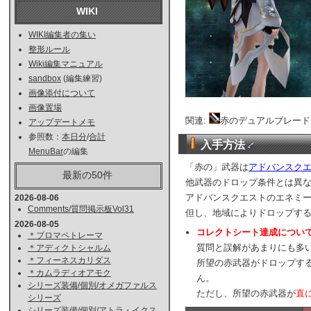
WIKI
WIKI編集者の集い
整形ルール
Wiki編集マニュアル
sandbox
(編集練習)
画像添付について
画像置場
関連:
赤のデュアルブレー
アップデートメモ
参照数：
本日分
/
合計
入手方法
MenuBar
の編集
「赤の」武器は
アドバンスク
最新の50件
他武器のドロップ条件とは異
アドバンスクエストのエネミー(
2026-08-06
Comments/質問掲示板Vol31
但し、地域によりドロップす
2026-08-05
コレクトシート達成につい
＊ブロマペトレーマ
質問と誤解があまりにも多
＊アディクトシャルム
＊フィーネスカリダス
所望の赤武器がドロップす
＊カムラディオアモク
ん。
シリーズ装備/個別/オメガファルス
ただし、所望の赤武器が
直
シリーズ
シリーズ装備/個別/アトラ・イクス