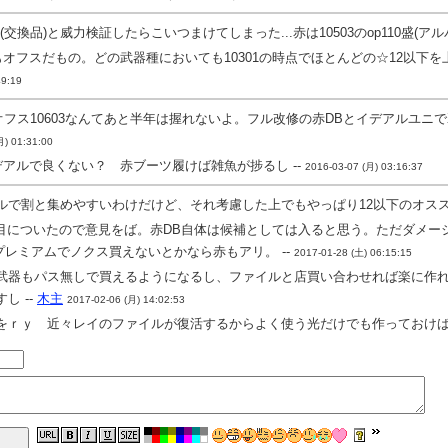
交換品)と威力検証したらこいつまけてしまった...赤は10503のop110盛(アルバ
てもオフスだもの。どの武器種においても10301の時点でほとんどの☆12以
49:19
フス10603なんてあと半年は握れないよ。フル改修の赤DBとイデアルユニ
月) 01:31:00
イデアルで良くない？ 赤ブーツ履けば雑魚が捗るし --
2016-03-07 (月) 03:16:37
ルで割と集めやすいわけだけど、それ考慮した上でもやっぱり12以下のオスス
目についたので意見をば。赤DB自体は候補としては入ると思う。ただダメー
レミアムでノクス買えないとかなら赤もアリ。 --
2017-01-28 (土) 06:15:15
武器もパス無しで買えるようになるし、ファイルと店買い合わせれば楽に作れ
し --
木主
2017-02-06 (月) 14:02:53
をｒｙ 近々レイのファイルが復活するからよく使う光だけでも作っておけば火