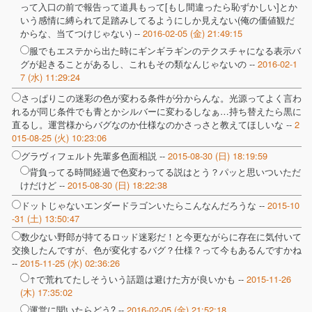
って入口の前で報告って道具もって[もし間違ったら恥ずかしい]とか
いう感情に縛られて足踏みしてるようにしか見えない(俺の価値観だ
からな、当てつけじゃない) --
2016-02-05 (金) 21:49:15
服でもエステから出た時にギンギラギンのテクスチャになる表示バ
グが起きることがあるし、これもその類なんじゃないの --
2016-02-1
7 (水) 11:29:24
さっぱりこの迷彩の色が変わる条件が分からんな。光源ってよく言わ
れるが同じ条件でも青とかシルバーに変わるしなぁ…持ち替えたら黒に
直るし。運営様からバグなのか仕様なのかさっさと教えてほしいな --
2
015-08-25 (火) 10:23:06
グラヴィフェルト先輩多色面相説 --
2015-08-30 (日) 18:19:59
背負ってる時間経過で色変わってる説はとう？パッと思いついただ
けだけど --
2015-08-30 (日) 18:22:38
ドットじゃないエンダードラゴンいたらこんなんだろうな --
2015-10
-31 (土) 13:50:47
数少ない野郎が持てるロッド迷彩だ！と今更ながらに存在に気付いて
交換したんですが、色が変化するバグ？仕様？って今もあるんですかね
--
2015-11-25 (水) 02:36:26
↑で荒れてたしそういう話題は避けた方が良いかも --
2015-11-26
(木) 17:35:02
運営に聞いたらどう? --
2016-02-05 (金) 21:52:18