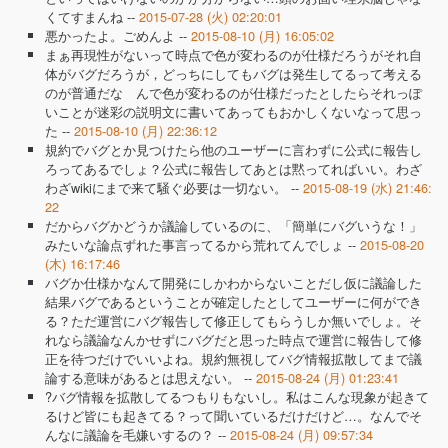
くてすまんね --
2015-07-28 (火) 02:20:01
悪かったよ。ごめんよ --
2015-08-10 (月) 16:05:02
まぁ再現性がないって時点で色が変わるのが仕様だろうがそれ自
体がバグだろうが，どっちにしてもバグは発生してるって考える
のが普通だな んで色が変わるのが仕様だったとしたらそれっぽ
いことが迷彩の説明文に書いてあってもおかしくないなって思っ
た --
2015-08-10 (月) 22:36:12
規約でバグとか見つけたら他のユーザーに言わずに公式に報告し
ろってあるでしょ？公式に報告してあとは黙ってればいい。わざ
わざwikiにまで来て騒ぐ必要は一切ない。 --
2015-08-19 (水) 21:46:
22
だからバグかどうか議論しているのに、「簡単にバグいうな！」
みたいな論点ずれた事言ってるから荒れてんでしょ --
2015-08-20
(木) 16:17:46
バグか仕様かなんて開発にしかわからないことだし仮に議論した
結果バグであるということが確定したとしてユーザーに何ができ
る？ただ運営にバグ報告して修正してもらうしか無いでしょ。そ
れなら議論なんかせずにバグだと思った時点で運営に報告して修
正を待つだけでいいよね。規約無視してバグ情報拡散してまで議
論する意味があるとは思えない。 --
2015-08-24 (月) 01:23:41
?バグ情報を拡散してるつもりもないし。私はこんな現象が起きて
るけど皆にも起きてる？って聞いているだけだけど…。なんでそ
んなに議論を毛嫌いするの？ --
2015-08-24 (月) 09:57:34