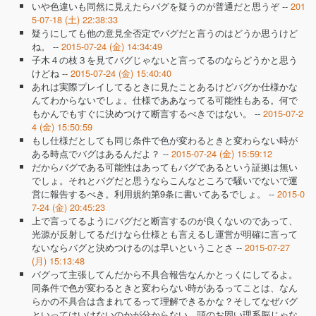
いや色違いも同然に見えたらバグを疑うのが普通だと思うぞ --
201
5-07-18 (土) 22:38:33
疑うにしても他の意見全否定でバグだと言うのはどうか思うけど
ね。 --
2015-07-24 (金) 14:34:49
子木４の枝３を見てバグじゃないと言ってるのならどうかと思う
けどね --
2015-07-24 (金) 15:40:40
あれは実際プレイしてるときに見たことあるけどバグか仕様かな
んてわからないでしょ。仕様でああなってる可能性もある。何で
もかんでもすぐに決めつけて断言するべきではない。 --
2015-07-2
4 (金) 15:50:59
もし仕様だとしても同じ条件で色が変わるときと変わらない時が
ある時点でバグはあるんだよ？ --
2015-07-24 (金) 15:59:12
だからバグである可能性はあってもバグであるという証拠は無い
でしょ。それとバグだと思うならこんなところで騒いでないで運
営に報告するべき。利用規約第9条に書いてあるでしょ。 --
2015-0
7-24 (金) 20:45:23
上で言ってるようにバグだと断言するのが良くないのであって、
光源が反射してるだけなら仕様とも言えるし運営が明確に言って
ないならバグと決めつけるのは早いということさ --
2015-07-27
(月) 15:13:48
バグって主張してんだから不具合報告なんかとっくにしてるよ。
同条件で色が変わるときと変わらない時があるってことは、なん
らかの不具合は含まれてるって理解できるかな？そしてなぜバグ
といってはいけないのかが分からない…頭のお固い理系脳じゃな