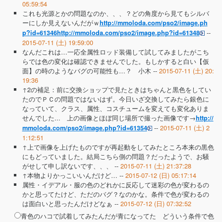
05:59:54
これも光源とかの問題なのか、、、？どの角度から見てもシルバ
ーにしか見えないんだがｗ
http://mmoloda.com/pso2/image.ph
--
p?id=61346http://mmoloda.com/pso2/image.php?id=61348
2015-07-11 (土) 19:59:00
なんだこれは…一応全属性ロッド装備して試してみましたがこち
らでは色の変化は確認できませんでした。もしかすると白い【仮
面】の時のようなバグの可能性も…？ 小木 --
2015-07-11 (土) 20:
19:36
↑2の補足：前に交換ショップで見たときはちゃんと黒色をしてい
たのでＰＣの問題ではないはず。今日いざ交換してみたら銀色に
なっていて、クラス、属性、コスチュームを変えても変化ありま
せんでした... 上の画像とほぼ同じ場所で撮った画像です→
http://
--
2015-07-11 (土) 2
mmoloda.com/pso2/image.php?id=61354
1:12:51
↑上で画像を上げたものですが再起動をしてみたところ本来の黒色
にもどっていました。結局こちら側の問題？だったようで、お騒
がせして申し訳ないです、、、 --
2015-07-11 (土) 21:37:28
↑本物よりかっこいいんだけど… --
2015-07-12 (日) 05:17:14
属性・イデアル・服の色のどれかに反応して迷彩の色が変わるの
かと思ってたけど、ただのバグ？なのかな。条件で色が変わるの
は面白いと思ったんだけどなぁ --
2015-07-12 (日) 07:32:52
青色のハコで試着してみたんだが青になってた どういう条件で色