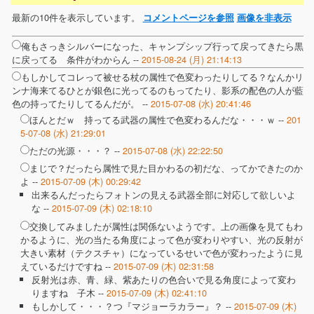
最新の10件を表示しています。
コメントページを参照
画像を非表示
俺もさっきシルバーになった、キャンプシップ行って戻ってきたら黒
に戻ってる 条件がわからん --
2015-08-24 (月) 21:14:13
もしかしてコレって被せる杖の属性で色変わったりしてる？なんかリ
ンナ海来てるひとが銀色に光ってるのもってたり、影系の配色の人が藍
色の持ってたりしてるんだが。 --
2015-07-08 (水) 20:41:46
ほんとだｗ 持ってる武器の属性で色変わるんだな・・・ｗ --
201
5-07-08 (水) 21:29:01
ただの光源・・・？ --
2015-07-08 (水) 22:22:50
まじで？だったら属性で見た目かわるの初だな、ってかできたのか
よ --
2015-07-09 (木) 00:29:42
出来るんだったらフォトンの見える武器全部に対応して欲しいよ
な --
2015-07-09 (木) 02:18:10
交換してみましたが属性は関係ないようです。上の画像を見てもわ
かるように、光の当たる角度によって色が変わりやすい、光の反射が
大きい素材（テクスチャ）になっているせいで色が変わったように見
えているだけですね --
2015-07-09 (木) 02:31:58
反射光は赤、青、緑、紫あたりの色合いで見る角度によって変わ
りますね 子木 --
2015-07-09 (木) 02:41:10
もしかして・・・？つ『マジョーラカラー』？ --
2015-07-09 (木)