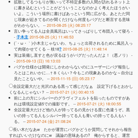
拡散してるつもりが無いって不特定多数の人間が訪れるネット上
に書き込むということがどういうことなのかよく考えたほうがい
いよ。こういう場所に書けばあっという間に広がる。あとただ同
じ現象が起きてるのか聞くだけなら何度もバグだと断言する意味
がわからない。 --
2015-08-25 (火) 08:25:17
言い争ってる人は全員風呂はいってさっぱりして布団入って寝ろ -
-
2015-08-25 (火) 11:46:53
子木主
(´・ω・｀)小木主じゃないわ、ちょっと出荷されるために風呂入っ
て肉寝かせてくる --
枝18
2015-08-25 (火) 11:48:14
?
実は装備し直すと色が戻るほうがバグだったんだよ！（悪ノリ） -
-
2015-09-13 (日) 16:13:03
バグか仕様かは開発にしかわからないのにユーザーにバグ報告し
ろとはこれいかに…↑８くらい？今もこの現象あるのかな～自分は
見たことないや。 --
2015-11-15 (日) 05:23:17
全設定最大だと光沢のある黒って感じだなぁ 設定下げるとおかし
くなるんじゃない？ --
2015-07-21 (火) 00:40:15
前に上の方にシルバーのグラヴィフェルトを貼ったものですがあ
れは環境設定値5での撮影です。 --
2015-07-21 (火) 18:00:55
全設定最大だけど他の人が持ってるの見かける度に色違うぞ。黒
いの持ってる人もシルバー持ってる人も青いの持ってる人もい
る。 --
2015-07-24 (金) 21:08:24
長い木だなあw たかが運営にバグかどうか質問してそれから報告
すればいいだけなのにw 議論の意味あるの? 俺からすると、運営