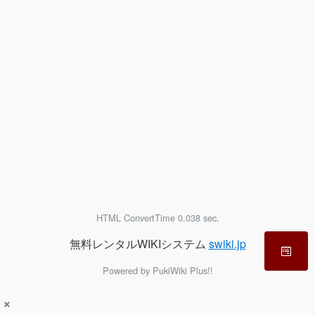
HTML ConvertTime 0.038 sec.
無料レンタルWIKIシステム
swiki.jp
Powered by PukiWiki Plus!!
×