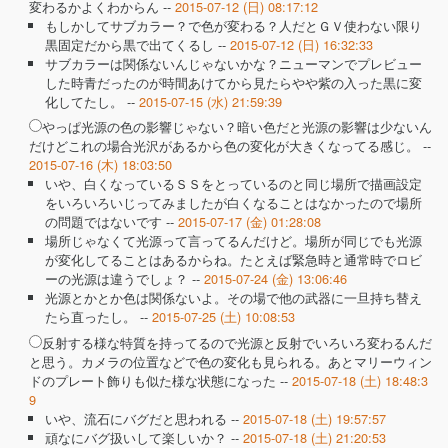
変わるかよくわからん --
2015-07-12 (日) 08:17:12
もしかしてサブカラー？で色が変わる？人だとＧＶ使わない限り
黒固定だから黒で出てくるし --
2015-07-12 (日) 16:32:33
サブカラーは関係ないんじゃないかな？ニューマンでプレビュー
した時青だったのが時間あけてから見たらやや紫の入った黒に変
化してたし。 --
2015-07-15 (水) 21:59:39
やっぱ光源の色の影響じゃない？暗い色だと光源の影響は少ないん
だけどこれの場合光沢があるから色の変化が大きくなってる感じ。 --
2015-07-16 (木) 18:03:50
いや、白くなっているＳＳをとっているのと同じ場所で描画設定
をいろいろいじってみましたが白くなることはなかったので場所
の問題ではないです --
2015-07-17 (金) 01:28:08
場所じゃなくて光源って言ってるんだけど。場所が同じでも光源
が変化してることはあるからね。たとえば緊急時と通常時でロビ
ーの光源は違うでしょ？ --
2015-07-24 (金) 13:06:46
光源とかとか色は関係ないよ。その場で他の武器に一旦持ち替え
たら直ったし。 --
2015-07-25 (土) 10:08:53
反射する様な特質を持ってるので光源と反射でいろいろ変わるんだ
と思う。カメラの位置などで色の変化も見られる。あとマリーウィン
ドのプレート飾りも似た様な状態になった --
2015-07-18 (土) 18:48:3
9
いや、流石にバグだと思われる --
2015-07-18 (土) 19:57:57
頑なにバグ扱いして楽しいか？ --
2015-07-18 (土) 21:20:53