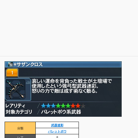
武器迷彩
分類
バレットボウ
レア
8