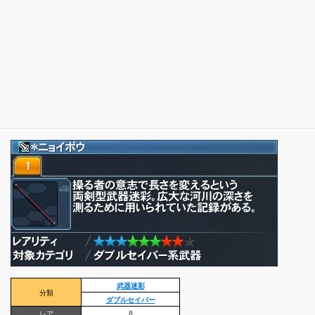
武器迷彩
分類
ダブルセイバー
レア
8