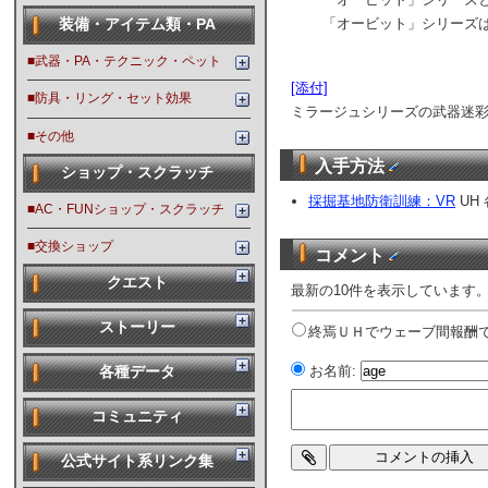
「オービット」シリーズは
装備・アイテム類・PA
■武器・PA・テクニック・ペット
[添付]
■防具・リング・セット効果
ミラージュシリーズの武器迷
■その他
入手方法
ショップ・スクラッチ
採掘基地防衛訓練：VR
UH
■AC・FUNショップ・スクラッチ
■交換ショップ
コメント
クエスト
最新の10件を表示しています
ストーリー
終焉ＵＨでウェーブ間報酬で
お名前:
各種データ
コミュニティ
公式サイト系リンク集