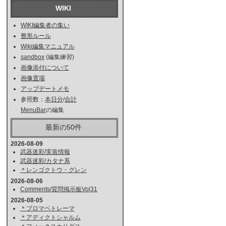
WIKI
WIKI編集者の集い
整形ルール
Wiki編集マニュアル
sandbox
(編集練習)
画像添付について
画像置場
アップデートメモ
参照数：
本日分
/
合計
MenuBar
の編集
最新の50件
2026-08-09
武器迷彩/実装情報
武器迷彩/カタナ系
＊レンゴクトウ・グレン
2026-08-06
Comments/質問掲示板Vol31
2026-08-05
＊ブロマペトレーマ
＊アディクトシャルム