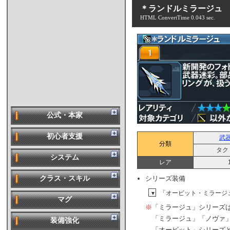
＊ランドルミラージュ
HTML ConvertTime 0.043 sec.
公式・本家
初心者支援
武
分類
タク
システム
レア
シリーズ装備
クラス・スキル
「オービット・ミラージ
▼
マグ
※
「ミラージュ」シリーズ
「ミラージュ」「ノヴァ」
装備強化
「オービット」シリーズと