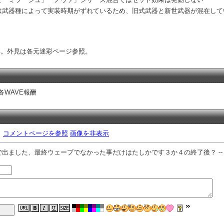
武器種によって実装時期がずれているため、旧式武器と新世武器が混在して
彩。外見は各元迷彩ページ参照。
 各WAVE報酬
。
コメントページを参照
画像を非表示
出ました、最終ウェーブでなかった事だけはたしかです３か４の終了後？ -