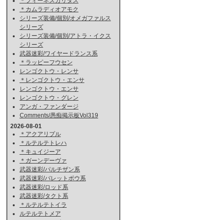
＊フィーネスカリダス
＊カムラディオアモク
シリーズ装備/個別/オメガファルス
シリーズ
シリーズ装備/個別/アトラ・イクス
シリーズ
武器迷彩/ワイヤードランス系
＊ラッピーフウセン
レンゴクトウ・レンサ
＊レンゴクトウ・エンサ
レンゴクトウ・エンサ
レンゴクトウ・グレン
アンガ・ファンダージ
Comments/愚痴掲示板Vol319
2026-08-01
＊アクアリプル
＊ルテルテトレハ
＊キュイジーア
＊ガーンデーヴァ
武器迷彩/パルチザン系
武器迷彩/バレットボウ系
武器迷彩/ロッド系
武器迷彩/タクト系
＊ルテルテトイラ
ルテルテトメア