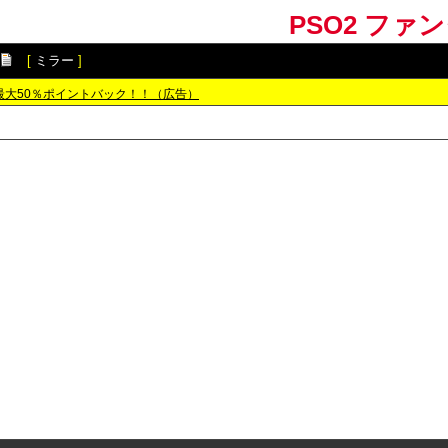
PSO2 ファ
[
ミラー
]
最大50％ポイントバック！！（広告）