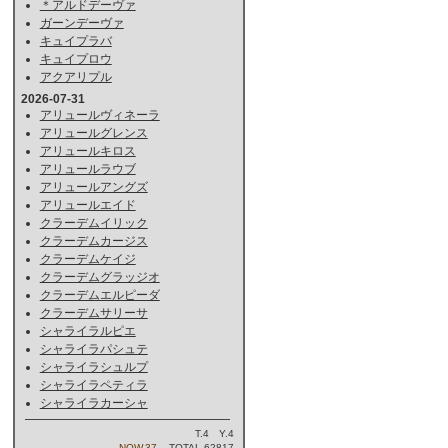
＊アルドデーヴァ
ガーンデーヴァ
キュイプラバ
キュイプロウ
アクアリプル
2026-07-31
アリュールヴィネーラ
アリュールグレンス
アリュールキロス
アリュールラウブ
アリュールアングズ
アリュールエイド
クラーデムイリック
クラーデムカージス
クラーデムケイジ
クラーデムグラッジオ
クラーデムエルピーダ
クラーデムサリーサ
シャライラルピエ
シャライラパシュテ
シャライラシュルプ
シャライラペティラ
シャライラカーシャ
T.4 Y.4
NOW.37
TOTAL.62817