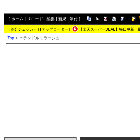
[
ホーム
|
リロード
|
編集
|
新規
|
添付
]
[
差分チェッカー
]
[
アップローダー
]
【楽天スーパーDEAL】毎日更新・
Top
> ＊ランドルミラージュ