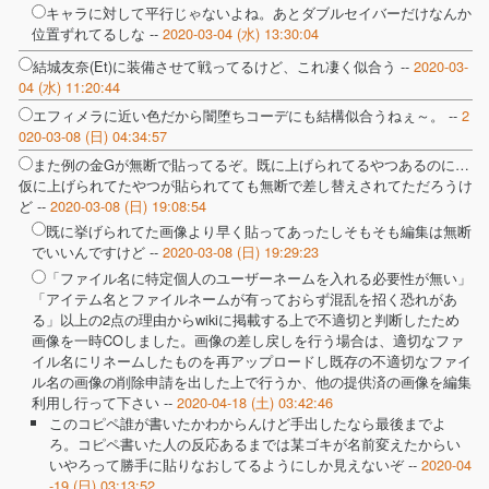
キャラに対して平行じゃないよね。あとダブルセイバーだけなんか
位置ずれてるしな --
2020-03-04 (水) 13:30:04
結城友奈(Et)に装備させて戦ってるけど、これ凄く似合う --
2020-03-
04 (水) 11:20:44
エフィメラに近い色だから闇堕ちコーデにも結構似合うねぇ～。 --
2
020-03-08 (日) 04:34:57
また例の金Gが無断で貼ってるぞ。既に上げられてるやつあるのに…
仮に上げられてたやつが貼られてても無断で差し替えされてただろうけ
ど --
2020-03-08 (日) 19:08:54
既に挙げられてた画像より早く貼ってあったしそもそも編集は無断
でいいんですけど --
2020-03-08 (日) 19:29:23
「ファイル名に特定個人のユーザーネームを入れる必要性が無い」
「アイテム名とファイルネームが有っておらず混乱を招く恐れがあ
る」以上の2点の理由からwikiに掲載する上で不適切と判断したため
画像を一時COしました。画像の差し戻しを行う場合は、適切なファ
イル名にリネームしたものを再アップロードし既存の不適切なファイ
ル名の画像の削除申請を出した上で行うか、他の提供済の画像を編集
利用し行って下さい --
2020-04-18 (土) 03:42:46
このコピペ誰が書いたかわからんけど手出したなら最後までよ
ろ。コピペ書いた人の反応あるまでは某ゴキが名前変えたからい
いやろって勝手に貼りなおしてるようにしか見えないぞ --
2020-04
-19 (日) 03:13:52