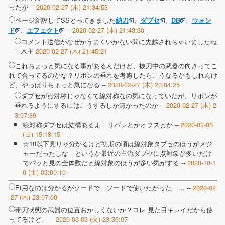
ったが --
2020-02-27 (木) 21:34:53
ページ新設してSSとってきました
、
、
、
納刀
ダブセ
DB
ウォン
、
--
2020-02-27 (木) 21:43:30
ド
エフェクト
コメント送信がなぜかうまくいかない間に先越されちゃいましたね
-- 木主
2020-02-27 (木) 21:45:21
これちょっと気になる事があるんだけど、抜刀中の武器の向きってこ
れで合ってるのかな？リボンの垂れを考慮したらこうなるかもしれんけ
ど、やっぱりちょっと気になる --
2020-02-27 (木) 23:04:25
ダブセが点対称じゃなくて線対称なの気になっていたが、リボンが
垂れるようにするにはこうするしか無かったのか --
2020-02-27 (木) 2
3:07:39
線対称ダブセは結構あるよ リバレとかオフスとか --
2020-03-08
(日) 15:18:15
☆10以下見りゃ分かるけど初期の頃は線対象ダブセのほうがメジ
ャーだったしな というか最近の主流ダブセに点対象が多いだけ
でパッと見の全体数だと線対象のほうが多い気がする --
2020-10-1
0 (土) 03:00:10
Et用なのは分かるがソードで…ソードで使いたかった…… --
2020-02
-27 (木) 23:07:00
帯刀状態の武器の位置おかしくないか？コレ 見た目キレイだから使
ってるけど。 --
2020-03-03 (火) 23:33:07