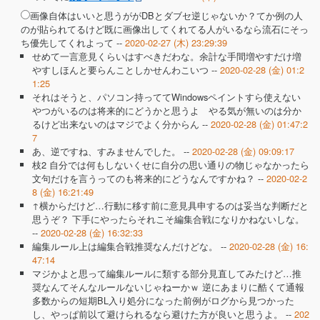
画像自体はいいと思うががDBとダブセ逆じゃないか？てか例の人
のが貼られてるけど既に画像出してくれてる人がいるなら流石にそっ
ち優先してくれよって --
2020-02-27 (木) 23:29:39
せめて一言意見くらいはすべきだわな。余計な手間増やすだけ増
やすしほんと要らんことしかせんわこいつ --
2020-02-28 (金) 01:2
1:25
それはそうと、パソコン持っててWindowsペイントすら使えない
やつがいるのは将来的にどうかと思うよ やる気が無いのは分か
るけど出来ないのはマジでよく分からん --
2020-02-28 (金) 01:47:2
7
あ、逆ですね、すみませんでした。 --
2020-02-28 (金) 09:09:17
枝2 自分では何もしないくせに自分の思い通りの物じゃなかったら
文句だけを言うってのも将来的にどうなんですかね？ --
2020-02-2
8 (金) 16:21:49
↑横からだけど…行動に移す前に意見具申するのは妥当な判断だと
思うぞ？ 下手にやったらそれこそ編集合戦になりかねないしな。
--
2020-02-28 (金) 16:32:33
編集ルール上は編集合戦推奨なんだけどな。 --
2020-02-28 (金) 16:
47:14
マジかよと思って編集ルールに類する部分見直してみたけど…推
奨なんてそんなルールないじゃねーかｗ 逆にあまりに酷くて通報
多数からの短期BL入り処分になった前例がログから見つかった
し、やっぱ前以て避けられるなら避けた方が良いと思うよ。 --
202