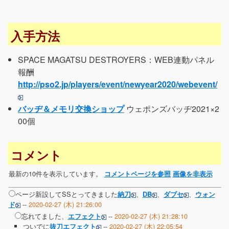
入手方法
SPACE MAGATSU DESTROYERS：WEB連動パネル
報酬
http://pso2.jp/players/event/newyear2020/webevent/
バッヂ＆メモリ交換ショップ
ウェポンズバッヂ2021×2
00個
コメント
最新の10件を表示しています。
コメントページを参照
画像を非表示
ページ新設してSSとってきました
、
、
、
納刀
DB
ダブセ
ウォン
--
2020-02-27 (木) 21:26:00
ド
忘れてました、
--
2020-02-27 (木) 21:28:10
エフェクト
ついでに
--
2020-02-27 (木) 22:05:54
抜刀エフェクト