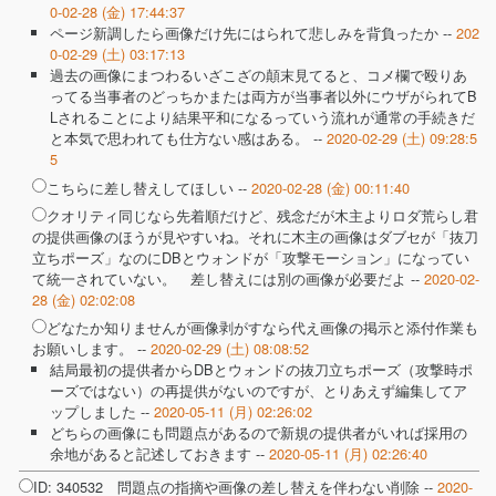
0-02-28 (金) 17:44:37
ページ新調したら画像だけ先にはられて悲しみを背負ったか --
202
0-02-29 (土) 03:17:13
過去の画像にまつわるいざこざの顛末見てると、コメ欄で殴りあ
ってる当事者のどっちかまたは両方が当事者以外にウザがられてB
Lされることにより結果平和になるっていう流れが通常の手続きだ
と本気で思われても仕方ない感はある。 --
2020-02-29 (土) 09:28:5
5
こちらに差し替えしてほしい --
2020-02-28 (金) 00:11:40
クオリティ同じなら先着順だけど、残念だが木主よりロダ荒らし君
の提供画像のほうが見やすいね。それに木主の画像はダブセが「抜刀
立ちポーズ」なのにDBとウォンドが「攻撃モーション」になってい
て統一されていない。 差し替えには別の画像が必要だよ --
2020-02-
28 (金) 02:02:08
どなたか知りませんが画像剥がすなら代え画像の掲示と添付作業も
お願いします。 --
2020-02-29 (土) 08:08:52
結局最初の提供者からDBとウォンドの抜刀立ちポーズ（攻撃時ポ
ーズではない）の再提供がないのですが、とりあえず編集してア
ップしました --
2020-05-11 (月) 02:26:02
どちらの画像にも問題点があるので新規の提供者がいれば採用の
余地があると記述しておきます --
2020-05-11 (月) 02:26:40
ID: 340532 問題点の指摘や画像の差し替えを伴わない削除 --
2020-