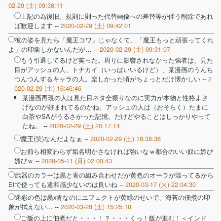
02-29 (土) 09:38:11
上記の為復旧。規則に則った代替画像への差替等が伴う削除であれ
ば歓迎します --
2020-02-29 (土) 09:42:01
彼の姿を見たら「魔王コワ」じゃなくて、「魔王もっと頑張ってくれ
よ」の印象しかないんだが… --
2020-02-29 (土) 09:31:07
もう引退してるけど笑った。周りに影響されなかった強者は、見た
目がアッシュの人、トナカイ（いっぱいいるけど）、某漫画のうんち
つんつんするキャラの人。楽しかった頃がちょっとだけ懐かしい --
2
020-02-29 (土) 16:46:46
某漫画再現の人は見た目ネタ全振りなのに実力が本物と性格よさ
げなのが好まれてるのかね。アッシュの人は（おそらく）たまに
白茶やSAがうるさかった記憶。だけどやることはしっかりやって
たね。 --
2020-02-29 (土) 20:17:14
魔王(笑)なんだよなぁ --
2020-02-29 (土) 18:38:38
お前ら相変わらず垢名明かさなければ強いなｗ都合のいい奴に媚び
媚びｗ --
2020-05-11 (月) 02:00:43
武器のカラーは黒と青の組み合わせだが黄色のオーラが漂ってるから
Etで使っても違和感少ないのは良いね --
2020-03-17 (火) 22:04:30
迷彩の色は黒x青なのにエフェクトが黄緑のせいで、海苔の佃煮の印
象が拭えない... --
2020-03-28 (土) 15:25:10
ご飯の上に佃煮だと・・・！？・・・くっ！飯が進む！＜インド