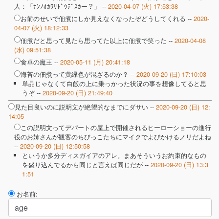
人：「ﾅﾝﾉｵｶﾜﾘﾄﾞｳﾃﾞｽｶー？」 --
2020-04-07 (火) 17:53:38
お前のせいで佃煮にしか見えなくなったぞどうしてくれる --
2020-
04-07 (火) 18:12:33
佃煮だと思って見たら思ってた以上に佃煮で笑った --
2020-04-08
(水) 09:51:38
食卓の魔王 --
2020-05-11 (月) 20:41:18
海苔の佃煮って黄緑色が混ざるのか？ --
2020-09-20 (日) 17:10:03
単品じゃなくて白飯の上に乗っかった状況の事を想像してると思
うぞ --
2020-09-20 (日) 21:49:40
見た目良いのに説明文が絶望的なまでにダサい --
2020-09-20 (日) 12:
14:05
この説明文ってデパートの屋上で開催されるヒーローショーの進行
役のお姉さんが観客のちびっこたちにマイクでよびかけるノリだよね
--
2020-09-20 (日) 12:50:58
というか多分ディスガイアのアレ。まあそういうお約束的なもの
を盛り込んでるから同じと言えば同じだが --
2020-09-20 (日) 13:3
1:51
お名前: