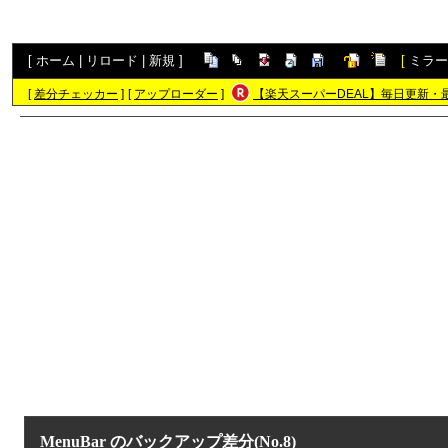
[
ホーム
|
リロード
|
新規
]
[
ミラー
[
差分チェッカー
]
[
アップローダー
]
【楽天スーパーDEAL】毎日更新・
MenuBar
のバックアップ差分(No.8)