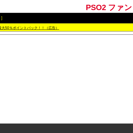
PSO2 ファ
]
最大50％ポイントバック！！（広告）