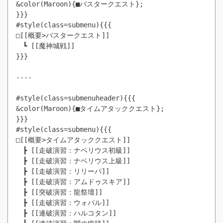
&color(Maroon){■バスタークエスト};

}}}

#style(class=submenu){{{

□[[概要>バスタークエスト]]

　┗ [[魔神城戦]]

}}}

----

#style(class=submenuheader){{{

&color(Maroon){■タイムアタッククエスト};

}}}

#style(class=submenu){{{

□[[概要>タイムアタッククエスト]]

　┣ [[走破演習：ナベリウス初級]]

　┣ [[走破演習：ナベリウス上級]]

　┣ [[走破演習：リリーパ]]

　┣ [[走破演習：アムドゥスキア]]

　┣ [[突破演習：龍祭壇]]

　┣ [[走破演習：ウォパル]]

　┣ [[連破演習：ハルコタン]]
