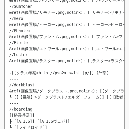
&ref(画像置場/バウンサー.png,nolink); [[バウンサー>バウンサ
//Summoner

&ref(画像置場/サモナー.png,nolink); [[サモナー>サモナー]] 
//Hero

&ref(画像置場/ヒーロー.png,nolink); [[ヒーロー>ヒーロー]] 
//Phantom

&ref(画像置場/ファントム.png,nolink); [[ファントム>ファント
//Étoile

&ref(画像置場/エトワール.png,nolink); [[エトワール>エトワー
//Luster

&ref(画像置場/ラスター.png,nolink); [[ラスター>ラスター]] 
-[[クラス考察>http://pso2x.swiki.jp/]] (外部)

----

//darkblast

&ref(画像置場/ダークブラスト.png,nolink); [[ダークブラスト
┗ [[【巨躯】>ダークブラスト/エルダーフォーム]] [[【敗者
----

//boarding

[[搭乗兵器]]

┣ [[A.I.S]] [[A.I.Sヴェガ]]

┗ [[ライドロイド]]
