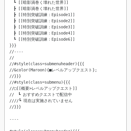
　┗ [[暗影渦巻く壊れた世界]]
　┣ [[暗影渦巻く壊れた世界]]
　┣ [[特別突破訓練：Episode1]]
　┣ [[特別突破訓練：Episode2]]
　┣ [[特別突破訓練：Episode3]]
　┣ [[特別突破訓練：Episode4]]
　┗ [[特別突破訓練：Episode6]]
}}}

//----

//

//#style(class=submenuheader){{{

//&color(Maroon){■レベルアップクエスト};

//}}}

//#style(class=submenu){{{

//□[[概要>レベルアップクエスト]]

//　┗ おすすめクエストで配信中

////┗ 現在は実施されていません

//}}}

----
