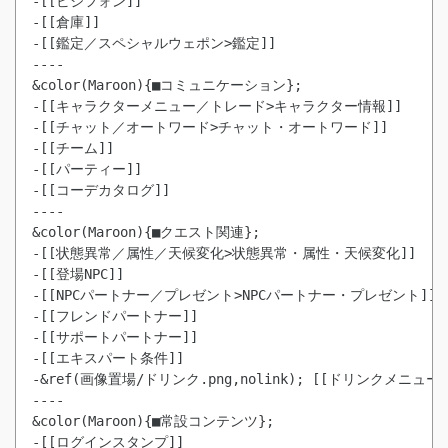
-[[ビジフォン]]

-[[倉庫]]

-[[鑑定／スペシャルウェポン>鑑定]]

----

&color(Maroon){■コミュニケーション};

-[[キャラクターメニュー／トレード>キャラクター情報]]

-[[チャット／オートワード>チャット・オートワード]]

-[[チーム]]

-[[パーティー]]

-[[コーデカタログ]]

----

&color(Maroon){■クエスト関連};

-[[状態異常／属性／天候変化>状態異常・属性・天候変化]]

-[[登場NPC]]

-[[NPCパートナー／プレゼント>NPCパートナー・プレゼント]]

-[[フレンドパートナー]]

-[[サポートパートナー]]

-[[エキスパート条件]]

-&ref(画像置場/ドリンク.png,nolink); [[ドリンクメニュー]]
----

-[[ログインスタンプ]]