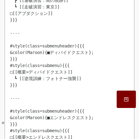
　┣ [[連破演習：闇の痕跡]]

　┗ [[走破演習：東京]]

□[[アブダクション]]

}}}

----

#style(class=submenuheader){{{

&color(Maroon){■ディバイドクエスト};

}}}

#style(class=submenu){{{

□[[概要>ディバイドクエスト]]

　┗ [[逆境訓練：フォトナー強襲]]

}}}

----

#style(class=submenuheader){{{

&color(Maroon){■エンドレスクエスト};

×
}}}

#style(class=submenu){{{

□[[概要>エンドレスクエスト]]
