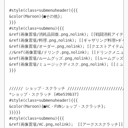
#style(class=submenuheader){{{

&color(Maroon){■その他};

}}}

#style(class=submenu){{{

&ref(画像置場/消耗品回復.png,nolink); [[戦闘消耗アイテム]
&ref(画像置場/料理.png,nolink); [[ギャザリング料理>ギャザ
&ref(画像置場/オーダー.png,nolink); [[クエストアイテム]]

//&ref(画像置場/ドリンク.png,nolink); [[ドリンクメニュー]
&ref(画像置場/ルームグッズ.png,nolink); [[ルームグッズ]]

&ref(画像置場/ミュージックディスク.png,nolink); [[ミュ
}}}

////// ショップ・スクラッチ //////////////////////////

*ショップ・スクラッチ [#be539b37]

#style(class=submenuheader){{{

&color(Maroon){■AC・FUNショップ・スクラッチ};

}}}}}

&ref(画像置場/AC.png,nolink);  [[アークススクラッチ]]