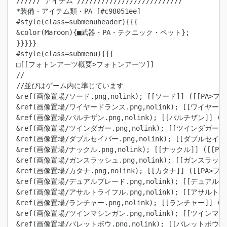
////// アイテム //////////////////////////

*装備・アイテム類・PA [#c98051ee]

#style(class=submenuheader){{{

&color(Maroon){■武器・PA・テクニック・ペット};

}}}}}

#style(class=submenu){{{

□[[フォトンアーツ概要>フォトンアーツ]]

//

//並びはゲーム内に準じています

&ref(画像置場/ソード.png,nolink); [[ソード]] ([[PA
&ref(画像置場/ワイヤードランス.png,nolink); [[ワイヤ
&ref(画像置場/パルチザン.png,nolink); [[パルチザン]]
&ref(画像置場/ツインダガー.png,nolink); [[ツインダガー
&ref(画像置場/ダブルセイバー.png,nolink); [[ダブルセ
&ref(画像置場/ナックル.png,nolink); [[ナックル]] ([
&ref(画像置場/ガンスラッシュ.png,nolink); [[ガンスラ
&ref(画像置場/カタナ.png,nolink); [[カタナ]] ([[PA
&ref(画像置場/デュアルブレード.png,nolink); [[デュア
&ref(画像置場/アサルトライフル.png,nolink); [[アサル
&ref(画像置場/ランチャー.png,nolink); [[ランチャー]]
&ref(画像置場/ツインマシンガン.png,nolink); [[ツイン
&ref(画像置場/バレットボウ.png,nolink); [[バレットボウ