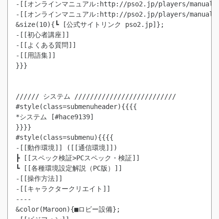
-[[オンラインマニュアル:http://pso2.jp/players/manual/
-[[オンラインマニュアル:http://pso2.jp/players/manual/
&size(10){┗ [公式サイトリンク pso2.jp]};

-[[初心者講座]]

-[[よくある質問]]

-[[用語集]]

}}}

////// システム //////////////////////////

#style(class=submenuheader){{{{

*システム [#hace9139]

}}}}

#style(class=submenu){{{{

-[[動作環境]] ([[通信環境]])

┣ [[スペック検証>PCスペック・検証]]

┗ [[各種環境設定解説（PC版）]]

-[[操作方法]]

-[[キャラクタークリエイト]]

----

&color(Maroon){■ロビー設備};
