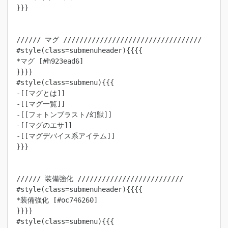
}}}

////// マグ //////////////////////////////////

#style(class=submenuheader){{{{

*マグ [#h923ead6]

}}}}

#style(class=submenu){{{

-[[マグとは]]

-[[マグ一覧]]

-[[フォトンブラスト/幻獣]]

-[[マグのエサ]]

-[[マグデバイス系アイテム]]

}}}

////// 装備強化 //////////////////////////

#style(class=submenuheader){{{{

*装備強化 [#oc746260]

}}}}

#style(class=submenu){{{
