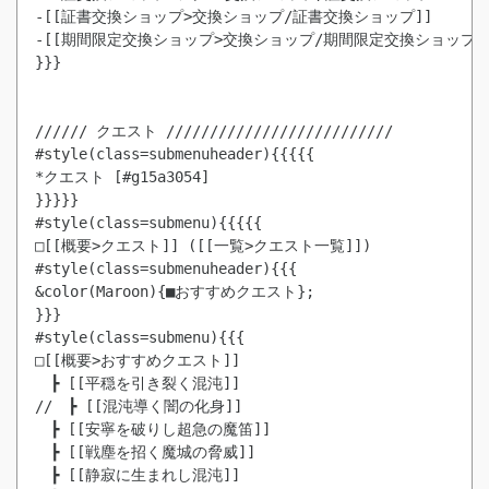
-[[証書交換ショップ>交換ショップ/証書交換ショップ]]

-[[期間限定交換ショップ>交換ショップ/期間限定交換ショップ]]
}}}

////// クエスト //////////////////////////

#style(class=submenuheader){{{{{

*クエスト [#g15a3054]

}}}}}

#style(class=submenu){{{{{

□[[概要>クエスト]] ([[一覧>クエスト一覧]])

#style(class=submenuheader){{{

&color(Maroon){■おすすめクエスト};

}}}

#style(class=submenu){{{

□[[概要>おすすめクエスト]]

　┣ [[平穏を引き裂く混沌]]

//　┣ [[混沌導く闇の化身]]

　┣ [[安寧を破りし超急の魔笛]]

　┣ [[戦塵を招く魔城の脅威]]
