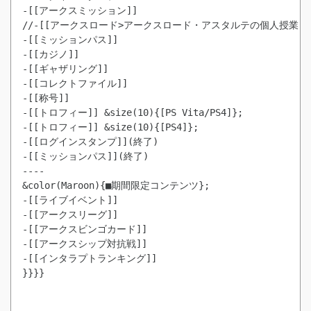
-[[アークスミッション]]

-[[ミッションパス]]
-[[カジノ]]

-[[ギャザリング]]

-[[コレクトファイル]]

-[[トロフィー]] &size(10){[PS Vita/PS4]};
-[[トロフィー]] &size(10){[PS4]};
-[[ログインスタンプ]](終了)
-[[ミッションパス]](終了)
----

&color(Maroon){■期間限定コンテンツ};

-[[ライブイベント]]

-[[アークスリーグ]]

-[[アークスビンゴカード]]

-[[アークスシップ対抗戦]]

-[[インタラプトランキング]]

}}}}
