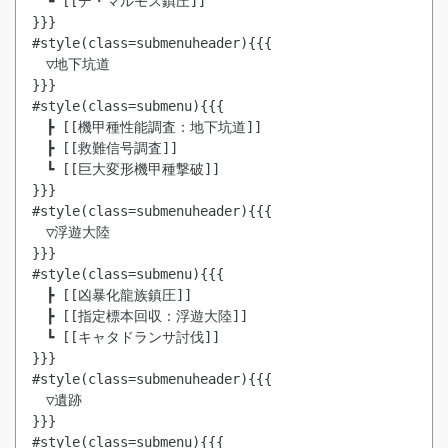
　┗ [[デ・マルモス鎮圧]]

}}}

#style(class=submenuheader){{{

　▽地下坑道

}}}

#style(class=submenu){{{

　┣ [[機甲種性能調査：地下坑道]]

　┣ [[救難信号調査]]

　┗ [[巨大変形機甲種撃破]]

}}}

#style(class=submenuheader){{{

　▽浮遊大陸

}}}

#style(class=submenu){{{

　┣ [[凶暴化龍族鎮圧]]

　┣ [[指定標本回収：浮遊大陸]]

　┗ [[キャタドランサ討伐]]

}}}

#style(class=submenuheader){{{

　▽遺跡

}}}

#style(class=submenu){{{
