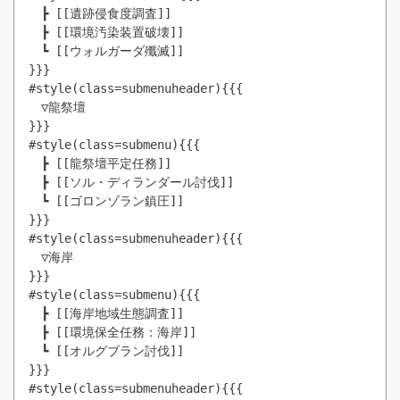
　┣ [[遺跡侵食度調査]]

　┣ [[環境汚染装置破壊]]

　┗ [[ウォルガーダ殲滅]]

}}}

#style(class=submenuheader){{{

　▽龍祭壇

}}}

#style(class=submenu){{{

　┣ [[龍祭壇平定任務]]

　┣ [[ソル・ディランダール討伐]]

　┗ [[ゴロンゾラン鎮圧]]

}}}

#style(class=submenuheader){{{

　▽海岸

}}}

#style(class=submenu){{{

　┣ [[海岸地域生態調査]]

　┣ [[環境保全任務：海岸]]

　┗ [[オルグブラン討伐]]

}}}

#style(class=submenuheader){{{
