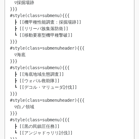
　▽採掘場跡

}}}

#style(class=submenu){{{

　┣ [[機甲種性能調査：採掘場跡]]

　┣ [[リリーパ族集落防衛]]

　┗ [[移動要塞型機甲種撃破]]

}}}

#style(class=submenuheader){{{

　▽海底

}}}

#style(class=submenu){{{

　┣ [[海底地域生態調査]]

　┣ [[ウォパル救助隊]]

　┗ [[デコル・マリューダ討伐]]

}}}

#style(class=submenuheader){{{

　▽白ノ領域

}}}

#style(class=submenu){{{

　┣ [[黒の民鎮圧任務]]

　┗ [[アンジャドゥリリ討伐]]
