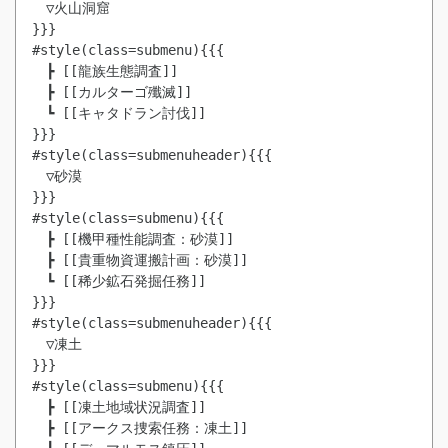
　▽火山洞窟

}}}

#style(class=submenu){{{

　┣ [[龍族生態調査]]

　┣ [[カルターゴ殲滅]]

　┗ [[キャタドラン討伐]]

}}}

#style(class=submenuheader){{{

　▽砂漠

}}}

#style(class=submenu){{{

　┣ [[機甲種性能調査：砂漠]]

　┣ [[貴重物資運搬計画：砂漠]]

　┗ [[稀少鉱石発掘任務]]

}}}

#style(class=submenuheader){{{

　▽凍土

}}}

#style(class=submenu){{{

　┣ [[凍土地域状況調査]]

　┣ [[アークス捜索任務：凍土]]
