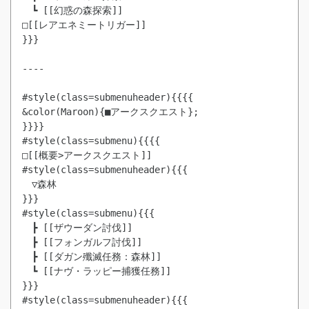
　┗ [[幻惑の森探索]]

□[[レアエネミートリガー]]

}}}

----

#style(class=submenuheader){{{{

&color(Maroon){■アークスクエスト};

}}}}

#style(class=submenu){{{{

□[[概要>アークスクエスト]]

#style(class=submenuheader){{{

　▽森林

}}}

#style(class=submenu){{{

　┣ [[ザウーダン討伐]]

　┣ [[フォンガルフ討伐]]

　┣ [[ダガン殲滅任務：森林]]

　┗ [[ナヴ・ラッピー捕獲任務]]

}}}

#style(class=submenuheader){{{
