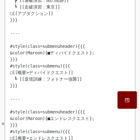
　┣ [[連破演習：闇の痕跡]]

　┗ [[走破演習：東京]]

□[[アブダクション]]

}}}

----

#style(class=submenuheader){{{

&color(Maroon){■ディバイドクエスト};

}}}

#style(class=submenu){{{

□[[概要>ディバイドクエスト]]

　┗ [[逆境訓練：フォトナー強襲]]

}}}

----

#style(class=submenuheader){{{

&color(Maroon){■エンドレスクエスト};

×
}}}

#style(class=submenu){{{

□[[概要>エンドレスクエスト]]
