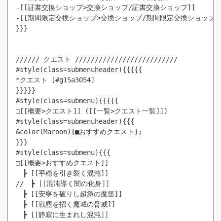
-[[証書交換ショップ>交換ショップ/証書交換ショップ]]

-[[期間限定交換ショップ>交換ショップ/期間限定交換ショップ]]
}}}

////// クエスト //////////////////////////

#style(class=submenuheader){{{{{

*クエスト [#g15a3054]

}}}}}

#style(class=submenu){{{{{

□[[概要>クエスト]] ([[一覧>クエスト一覧]])

#style(class=submenuheader){{{

&color(Maroon){■おすすめクエスト};

}}}

#style(class=submenu){{{

□[[概要>おすすめクエスト]]

　┣ [[平穏を引き裂く混沌]]

//　┣ [[混沌導く闇の化身]]

　┣ [[安寧を破りし超急の魔笛]]

　┣ [[戦塵を招く魔城の脅威]]
