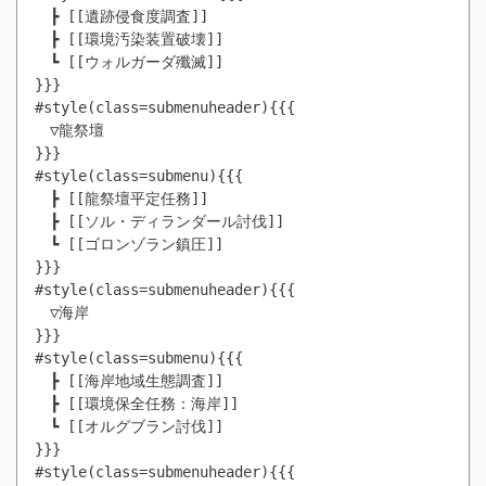
　┣ [[遺跡侵食度調査]]

　┣ [[環境汚染装置破壊]]

　┗ [[ウォルガーダ殲滅]]

}}}

#style(class=submenuheader){{{

　▽龍祭壇

}}}

#style(class=submenu){{{

　┣ [[龍祭壇平定任務]]

　┣ [[ソル・ディランダール討伐]]

　┗ [[ゴロンゾラン鎮圧]]

}}}

#style(class=submenuheader){{{

　▽海岸

}}}

#style(class=submenu){{{

　┣ [[海岸地域生態調査]]

　┣ [[環境保全任務：海岸]]

　┗ [[オルグブラン討伐]]

}}}

#style(class=submenuheader){{{
