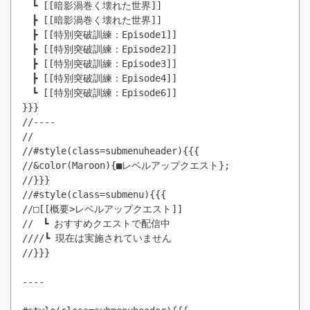
　┗ [[暗影渦巻く壊れた世界]]
　┣ [[暗影渦巻く壊れた世界]]
　┣ [[特別突破訓練：Episode1]]
　┣ [[特別突破訓練：Episode2]]
　┣ [[特別突破訓練：Episode3]]
　┣ [[特別突破訓練：Episode4]]
　┗ [[特別突破訓練：Episode6]]
}}}

//----

//

//#style(class=submenuheader){{{

//&color(Maroon){■レベルアップクエスト};

//}}}

//#style(class=submenu){{{

//□[[概要>レベルアップクエスト]]

//　┗ おすすめクエストで配信中

////┗ 現在は実施されていません

//}}}

----
