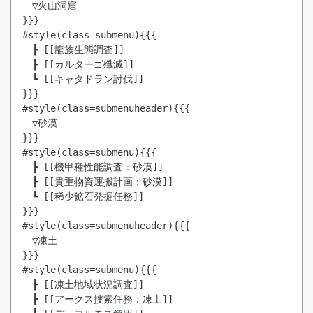
　▽火山洞窟

}}}

#style(class=submenu){{{

　┣ [[龍族生態調査]]

　┣ [[カルターゴ殲滅]]

　┗ [[キャタドラン討伐]]

}}}

#style(class=submenuheader){{{

　▽砂漠

}}}

#style(class=submenu){{{

　┣ [[機甲種性能調査：砂漠]]

　┣ [[貴重物資運搬計画：砂漠]]

　┗ [[稀少鉱石発掘任務]]

}}}

#style(class=submenuheader){{{

　▽凍土

}}}

#style(class=submenu){{{

　┣ [[凍土地域状況調査]]

　┣ [[アークス捜索任務：凍土]]
