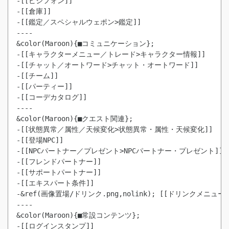
-[[ビジフォン]]

-[[倉庫]]

-[[鑑定／スペシャルウェポン>鑑定]]

----

&color(Maroon){■コミュニケーション};

-[[キャラクターメニュー／トレード>キャラクター情報]]

-[[チャット／オートワード>チャット・オートワード]]

-[[チーム]]

-[[パーティー]]

-[[コーデカタログ]]

----

&color(Maroon){■クエスト関連};

-[[状態異常／属性／天候変化>状態異常・属性・天候変化]]

-[[登場NPC]]

-[[NPCパートナー／プレゼント>NPCパートナー・プレゼント]]

-[[フレンドパートナー]]

-[[サポートパートナー]]

-[[エキスパート条件]]

-&ref(画像置場/ドリンク.png,nolink); [[ドリンクメニュー]]
----

-[[ログインスタンプ]]