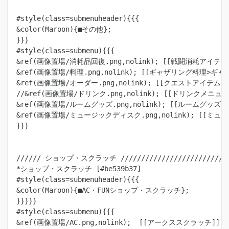
#style(class=submenuheader){{{

&color(Maroon){■その他};

}}}

#style(class=submenu){{{

&ref(画像置場/消耗品回復.png,nolink); [[戦闘消耗アイテム]
&ref(画像置場/料理.png,nolink); [[ギャザリング料理>ギャザ
&ref(画像置場/オーダー.png,nolink); [[クエストアイテム]]

//&ref(画像置場/ドリンク.png,nolink); [[ドリンクメニュー]
&ref(画像置場/ルームグッズ.png,nolink); [[ルームグッズ]]

&ref(画像置場/ミュージックディスク.png,nolink); [[ミュ
}}}

////// ショップ・スクラッチ //////////////////////////

*ショップ・スクラッチ [#be539b37]

#style(class=submenuheader){{{

&color(Maroon){■AC・FUNショップ・スクラッチ};

}}}}}

&ref(画像置場/AC.png,nolink);  [[アークススクラッチ]]