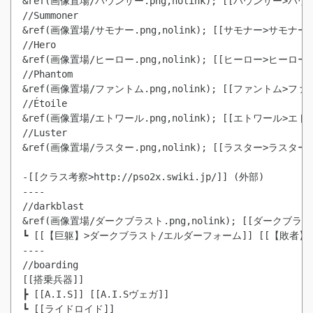
&ref(画像置場/バウンサー.png,nolink); [[バウンサー>バウンサ
//Summoner

&ref(画像置場/サモナー.png,nolink); [[サモナー>サモナー]] 
//Hero

&ref(画像置場/ヒーロー.png,nolink); [[ヒーロー>ヒーロー]] 
//Phantom

&ref(画像置場/ファントム.png,nolink); [[ファントム>ファント
//Étoile

&ref(画像置場/エトワール.png,nolink); [[エトワール>エトワー
//Luster

&ref(画像置場/ラスター.png,nolink); [[ラスター>ラスター]] 
-[[クラス考察>http://pso2x.swiki.jp/]] (外部)

----

//darkblast

&ref(画像置場/ダークブラスト.png,nolink); [[ダークブラスト
┗ [[【巨躯】>ダークブラスト/エルダーフォーム]] [[【敗者
----

//boarding

[[搭乗兵器]]

┣ [[A.I.S]] [[A.I.Sヴェガ]]

┗ [[ライドロイド]]
