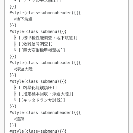
　┗ [[デ・マルモス鎮圧]]

}}}

#style(class=submenuheader){{{

　▽地下坑道

}}}

#style(class=submenu){{{

　┣ [[機甲種性能調査：地下坑道]]

　┣ [[救難信号調査]]

　┗ [[巨大変形機甲種撃破]]

}}}

#style(class=submenuheader){{{

　▽浮遊大陸

}}}

#style(class=submenu){{{

　┣ [[凶暴化龍族鎮圧]]

　┣ [[指定標本回収：浮遊大陸]]

　┗ [[キャタドランサ討伐]]

}}}

#style(class=submenuheader){{{

　▽遺跡

}}}

#style(class=submenu){{{
