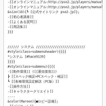
-[[オンラインマニュアル:http://pso2.jp/players/manual/
-[[オンラインマニュアル:http://pso2.jp/players/manual/
&size(10){┗ [公式サイトリンク pso2.jp]};

-[[初心者講座]]

-[[よくある質問]]

-[[用語集]]

}}}

////// システム //////////////////////////

#style(class=submenuheader){{{{

*システム [#hace9139]

}}}}

#style(class=submenu){{{{

-[[動作環境]] ([[通信環境]])

┣ [[スペック検証>PCスペック・検証]]

┗ [[各種環境設定解説（PC版）]]

-[[操作方法]]

-[[キャラクタークリエイト]]

----

&color(Maroon){■ロビー設備};
