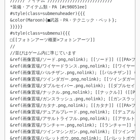
////// アイテム //////////////////////////

*装備・アイテム類・PA [#c98051ee]

#style(class=submenuheader){{{

&color(Maroon){■武器・PA・テクニック・ペット};

}}}}}

#style(class=submenu){{{

□[[フォトンアーツ概要>フォトンアーツ]]

//

//並びはゲーム内に準じています

&ref(画像置場/ソード.png,nolink); [[ソード]] ([[PA
&ref(画像置場/ワイヤードランス.png,nolink); [[ワイヤ
&ref(画像置場/パルチザン.png,nolink); [[パルチザン]]
&ref(画像置場/ツインダガー.png,nolink); [[ツインダガー
&ref(画像置場/ダブルセイバー.png,nolink); [[ダブルセ
&ref(画像置場/ナックル.png,nolink); [[ナックル]] ([
&ref(画像置場/ガンスラッシュ.png,nolink); [[ガンスラ
&ref(画像置場/カタナ.png,nolink); [[カタナ]] ([[PA
&ref(画像置場/デュアルブレード.png,nolink); [[デュア
&ref(画像置場/アサルトライフル.png,nolink); [[アサル
&ref(画像置場/ランチャー.png,nolink); [[ランチャー]]
&ref(画像置場/ツインマシンガン.png,nolink); [[ツイン
&ref(画像置場/バレットボウ.png,nolink); [[バレットボウ