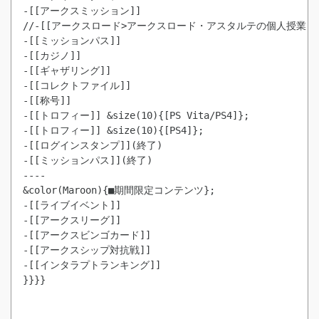
-[[アークスミッション]]

-[[ミッションパス]]
-[[カジノ]]

-[[ギャザリング]]

-[[コレクトファイル]]

-[[トロフィー]] &size(10){[PS Vita/PS4]};
-[[トロフィー]] &size(10){[PS4]};
-[[ログインスタンプ]](終了)
-[[ミッションパス]](終了)
----

&color(Maroon){■期間限定コンテンツ};

-[[ライブイベント]]

-[[アークスリーグ]]

-[[アークスビンゴカード]]

-[[アークスシップ対抗戦]]

-[[インタラプトランキング]]

}}}}
