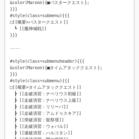
&color(Maroon){■バスタークエスト};

}}}

#style(class=submenu){{{

□[[概要>バスタークエスト]]

　┗ [[魔神城戦]]

}}}

----

#style(class=submenuheader){{{

&color(Maroon){■タイムアタッククエスト};

}}}

#style(class=submenu){{{

□[[概要>タイムアタッククエスト]]

　┣ [[走破演習：ナベリウス初級]]

　┣ [[走破演習：ナベリウス上級]]

　┣ [[走破演習：リリーパ]]

　┣ [[走破演習：アムドゥスキア]]

　┣ [[突破演習：龍祭壇]]

　┣ [[走破演習：ウォパル]]

　┣ [[連破演習：ハルコタン]]
