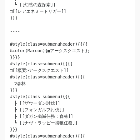
　┗ [[幻惑の森探索]]

□[[レアエネミートリガー]]

}}}

----

#style(class=submenuheader){{{{

&color(Maroon){■アークスクエスト};

}}}}

#style(class=submenu){{{{

□[[概要>アークスクエスト]]

#style(class=submenuheader){{{

　▽森林

}}}

#style(class=submenu){{{

　┣ [[ザウーダン討伐]]

　┣ [[フォンガルフ討伐]]

　┣ [[ダガン殲滅任務：森林]]

　┗ [[ナヴ・ラッピー捕獲任務]]

}}}

#style(class=submenuheader){{{
