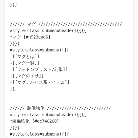
}}}

////// マグ //////////////////////////////////

#style(class=submenuheader){{{{

*マグ [#h923ead6]

}}}}

#style(class=submenu){{{

-[[マグとは]]

-[[マグ一覧]]

-[[フォトンブラスト/幻獣]]

-[[マグのエサ]]

-[[マグデバイス系アイテム]]

}}}

////// 装備強化 //////////////////////////

#style(class=submenuheader){{{{

*装備強化 [#oc746260]

}}}}

#style(class=submenu){{{
