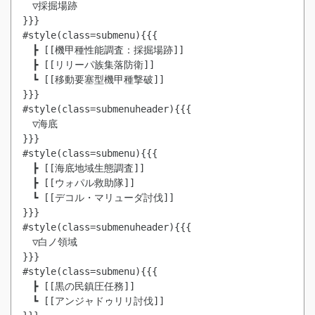
　▽採掘場跡

}}}

#style(class=submenu){{{

　┣ [[機甲種性能調査：採掘場跡]]

　┣ [[リリーパ族集落防衛]]

　┗ [[移動要塞型機甲種撃破]]

}}}

#style(class=submenuheader){{{

　▽海底

}}}

#style(class=submenu){{{

　┣ [[海底地域生態調査]]

　┣ [[ウォパル救助隊]]

　┗ [[デコル・マリューダ討伐]]

}}}

#style(class=submenuheader){{{

　▽白ノ領域

}}}

#style(class=submenu){{{

　┣ [[黒の民鎮圧任務]]

　┗ [[アンジャドゥリリ討伐]]
