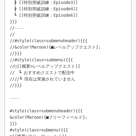
　┣ [[特別突破訓練：Episode3]]
　┣ [[特別突破訓練：Episode4]]
　┗ [[特別突破訓練：Episode6]]
}}}

//----

//

//#style(class=submenuheader){{{

//&color(Maroon){■レベルアップクエスト};

//}}}

//#style(class=submenu){{{

//□[[概要>レベルアップクエスト]]

//　┗ おすすめクエストで配信中

////┗ 現在は実施されていません

//}}}

----

#style(class=submenuheader){{{

&color(Maroon){■フリーフィールド};

}}}

#style(class=submenu){{{
