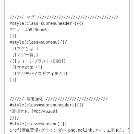
////// マグ //////////////////////////////////

#style(class=submenuheader){{{{

*マグ [#h923ead6]

}}}}

#style(class=submenu){{{

-[[マグとは]]

-[[マグ一覧]]

-[[フォトンブラスト/幻獣]]

-[[マグのエサ]]

-[[マグデバイス系アイテム]]

}}}

////// 装備強化 //////////////////////////

#style(class=submenuheader){{{{

*装備強化 [#oc746260]

}}}}

#style(class=submenu){{{

&ref(画像置場/グラインダ小.png,nolink,アイテム強化); [[