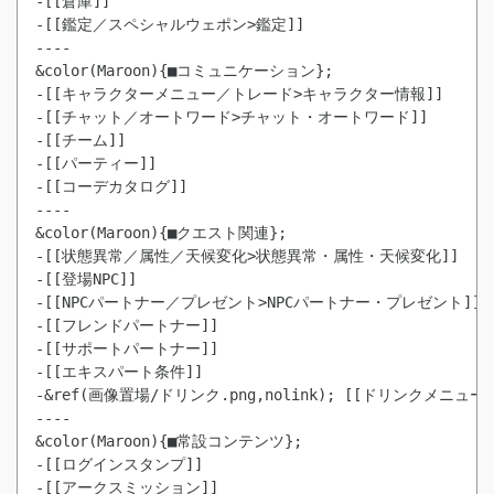
-[[倉庫]]

-[[鑑定／スペシャルウェポン>鑑定]]

----

&color(Maroon){■コミュニケーション};

-[[キャラクターメニュー／トレード>キャラクター情報]]

-[[チャット／オートワード>チャット・オートワード]]

-[[チーム]]

-[[パーティー]]

-[[コーデカタログ]]

----

&color(Maroon){■クエスト関連};

-[[状態異常／属性／天候変化>状態異常・属性・天候変化]]

-[[登場NPC]]

-[[NPCパートナー／プレゼント>NPCパートナー・プレゼント]]

-[[フレンドパートナー]]

-[[サポートパートナー]]

-[[エキスパート条件]]

-&ref(画像置場/ドリンク.png,nolink); [[ドリンクメニュー]]
----

-[[ログインスタンプ]]
-[[アークスミッション]]
