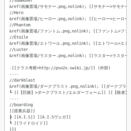
//Summoner

&ref(画像置場/サモナー.png,nolink); [[サモナー>サモナー]] 
//Hero

&ref(画像置場/ヒーロー.png,nolink); [[ヒーロー>ヒーロー]] 
//Phantom

&ref(画像置場/ファントム.png,nolink); [[ファントム>ファント
//Étoile

&ref(画像置場/エトワール.png,nolink); [[エトワール>エトワー
//Luster

&ref(画像置場/ラスター.png,nolink); [[ラスター>ラスター]] 
-[[クラス考察>http://pso2x.swiki.jp/]] (外部)

----

//darkblast

&ref(画像置場/ダークブラスト.png,nolink); [[ダークブラスト
┗ [[【巨躯】>ダークブラスト/エルダーフォーム]] [[【敗者
----

//boarding

[[搭乗兵器]]

┣ [[A.I.S]] [[A.I.Sヴェガ]]

┗ [[ライドロイド]]

}}}
