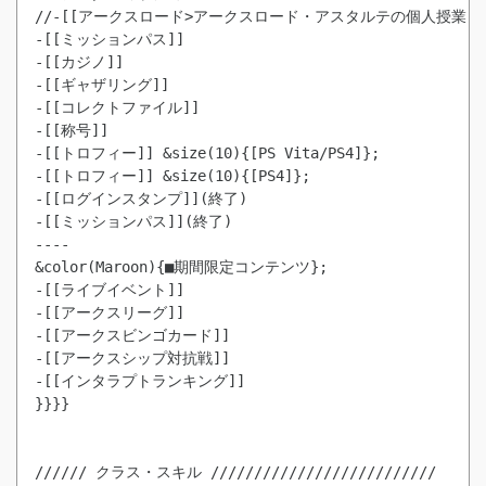
-[[ミッションパス]]
-[[カジノ]]

-[[ギャザリング]]

-[[コレクトファイル]]

-[[トロフィー]] &size(10){[PS Vita/PS4]};
-[[トロフィー]] &size(10){[PS4]};
-[[ログインスタンプ]](終了)
-[[ミッションパス]](終了)
----

&color(Maroon){■期間限定コンテンツ};

-[[ライブイベント]]

-[[アークスリーグ]]

-[[アークスビンゴカード]]

-[[アークスシップ対抗戦]]

-[[インタラプトランキング]]

}}}}

////// クラス・スキル //////////////////////////
