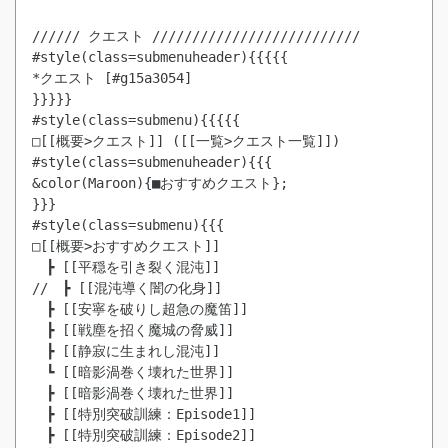
////// クエスト //////////////////////////

#style(class=submenuheader){{{{{

*クエスト [#g15a3054]

}}}}}

#style(class=submenu){{{{{

□[[概要>クエスト]] ([[一覧>クエスト一覧]])

#style(class=submenuheader){{{

&color(Maroon){■おすすめクエスト};

}}}

#style(class=submenu){{{

□[[概要>おすすめクエスト]]

　┣ [[平穏を引き裂く混沌]]

//　┣ [[混沌導く闇の化身]]

　┣ [[安寧を破りし超急の魔笛]]

　┣ [[戦塵を招く魔城の脅威]]

　┗ [[暗影渦巻く壊れた世界]]
　┣ [[暗影渦巻く壊れた世界]]
　┣ [[特別突破訓練：Episode1]]
　┣ [[特別突破訓練：Episode2]]