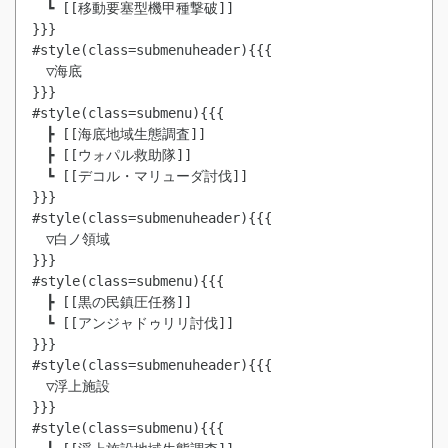
　┗ [[移動要塞型機甲種撃破]]

}}}

#style(class=submenuheader){{{

　▽海底

}}}

#style(class=submenu){{{

　┣ [[海底地域生態調査]]

　┣ [[ウォパル救助隊]]

　┗ [[デコル・マリューダ討伐]]

}}}

#style(class=submenuheader){{{

　▽白ノ領域

}}}

#style(class=submenu){{{

　┣ [[黒の民鎮圧任務]]

　┗ [[アンジャドゥリリ討伐]]

}}}

#style(class=submenuheader){{{

　▽浮上施設

}}}

#style(class=submenu){{{
