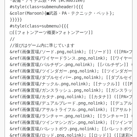
*装備・アイテム類・PA [#c98051ee]

#style(class=submenuheader){{{

&color(Maroon){■武器・PA・テクニック・ペット};

}}}}}

#style(class=submenu){{{

□[[フォトンアーツ概要>フォトンアーツ]]

//

//並びはゲーム内に準じています

&ref(画像置場/ソード.png,nolink); [[ソード]] ([[PA
&ref(画像置場/ワイヤードランス.png,nolink); [[ワイヤ
&ref(画像置場/パルチザン.png,nolink); [[パルチザン]]
&ref(画像置場/ツインダガー.png,nolink); [[ツインダガー
&ref(画像置場/ダブルセイバー.png,nolink); [[ダブルセ
&ref(画像置場/ナックル.png,nolink); [[ナックル]] ([
&ref(画像置場/ガンスラッシュ.png,nolink); [[ガンスラ
&ref(画像置場/カタナ.png,nolink); [[カタナ]] ([[PA
&ref(画像置場/デュアルブレード.png,nolink); [[デュア
&ref(画像置場/アサルトライフル.png,nolink); [[アサル
&ref(画像置場/ランチャー.png,nolink); [[ランチャー]]
&ref(画像置場/ツインマシンガン.png,nolink); [[ツイン
&ref(画像置場/バレットボウ.png,nolink); [[バレットボウ
&ref(画像置場/ロッド.png,nolink); [[ロッド]] ([[迷彩>