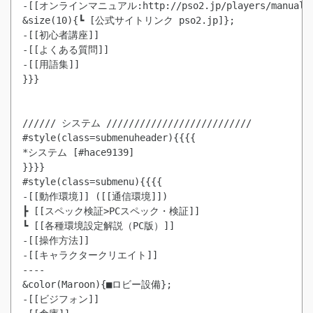
-[[オンラインマニュアル:http://pso2.jp/players/manual/]
&size(10){┗ [公式サイトリンク pso2.jp]};

-[[初心者講座]]

-[[よくある質問]]

-[[用語集]]

}}}

////// システム //////////////////////////

#style(class=submenuheader){{{{

*システム [#hace9139]

}}}}

#style(class=submenu){{{{

-[[動作環境]] ([[通信環境]])

┣ [[スペック検証>PCスペック・検証]]

┗ [[各種環境設定解説（PC版）]]

-[[操作方法]]

-[[キャラクタークリエイト]]

----

&color(Maroon){■ロビー設備};

-[[ビジフォン]]
