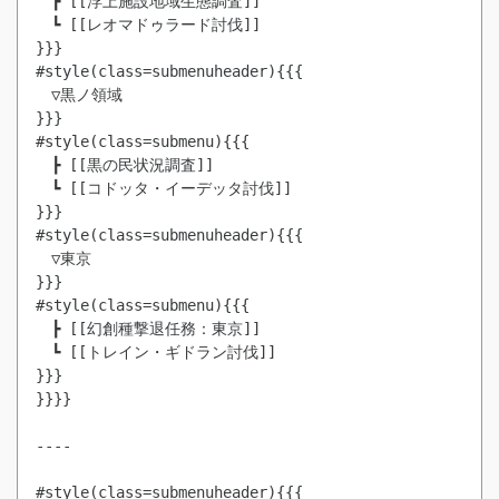
　┣ [[浮上施設地域生態調査]]

　┗ [[レオマドゥラード討伐]]

}}}

#style(class=submenuheader){{{

　▽黒ノ領域

}}}

#style(class=submenu){{{

　┣ [[黒の民状況調査]]

　┗ [[コドッタ・イーデッタ討伐]]

}}}

#style(class=submenuheader){{{

　▽東京

}}}

#style(class=submenu){{{

　┣ [[幻創種撃退任務：東京]]

　┗ [[トレイン・ギドラン討伐]]

}}}

}}}}

----

#style(class=submenuheader){{{
