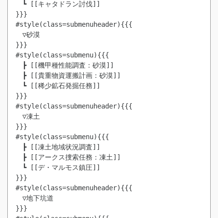
　┗ [[キャタドラン討伐]]

}}}

#style(class=submenuheader){{{

　▽砂漠

}}}

#style(class=submenu){{{

　┣ [[機甲種性能調査：砂漠]]

　┣ [[貴重物資運搬計画：砂漠]]

　┗ [[稀少鉱石発掘任務]]

}}}

#style(class=submenuheader){{{

　▽凍土

}}}

#style(class=submenu){{{

　┣ [[凍土地域状況調査]]

　┣ [[アークス捜索任務：凍土]]

　┗ [[デ・マルモス鎮圧]]

}}}

#style(class=submenuheader){{{

　▽地下坑道

}}}
