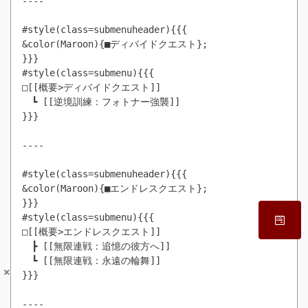
----

#style(class=submenuheader){{{

&color(Maroon){■ディバイドクエスト};

}}}

#style(class=submenu){{{

□[[概要>ディバイドクエスト]]

　┗ [[逆境訓練：フォトナー強襲]]

}}}

----

#style(class=submenuheader){{{

&color(Maroon){■エンドレスクエスト};

}}}

#style(class=submenu){{{

□[[概要>エンドレスクエスト]]

　┣ [[無限連戦：追憶の彼方へ]]

　┗ [[無限連戦：永遠の輪舞]]

×
}}}

----
