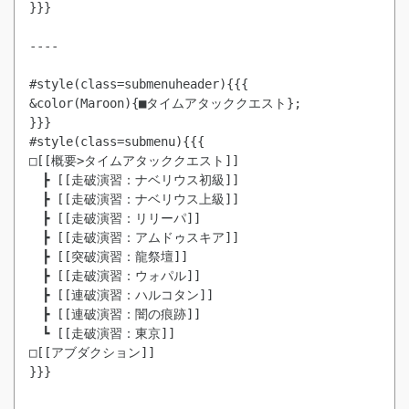
}}}

----

#style(class=submenuheader){{{

&color(Maroon){■タイムアタッククエスト};

}}}

#style(class=submenu){{{

□[[概要>タイムアタッククエスト]]

　┣ [[走破演習：ナベリウス初級]]

　┣ [[走破演習：ナベリウス上級]]

　┣ [[走破演習：リリーパ]]

　┣ [[走破演習：アムドゥスキア]]

　┣ [[突破演習：龍祭壇]]

　┣ [[走破演習：ウォパル]]

　┣ [[連破演習：ハルコタン]]

　┣ [[連破演習：闇の痕跡]]

　┗ [[走破演習：東京]]

□[[アブダクション]]

}}}
