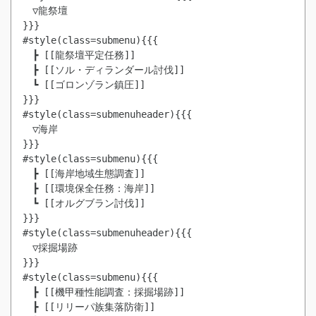
　▽龍祭壇

}}}

#style(class=submenu){{{

　┣ [[龍祭壇平定任務]]

　┣ [[ソル・ディランダール討伐]]

　┗ [[ゴロンゾラン鎮圧]]

}}}

#style(class=submenuheader){{{

　▽海岸

}}}

#style(class=submenu){{{

　┣ [[海岸地域生態調査]]

　┣ [[環境保全任務：海岸]]

　┗ [[オルグブラン討伐]]

}}}

#style(class=submenuheader){{{

　▽採掘場跡

}}}

#style(class=submenu){{{

　┣ [[機甲種性能調査：採掘場跡]]

　┣ [[リリーパ族集落防衛]]
