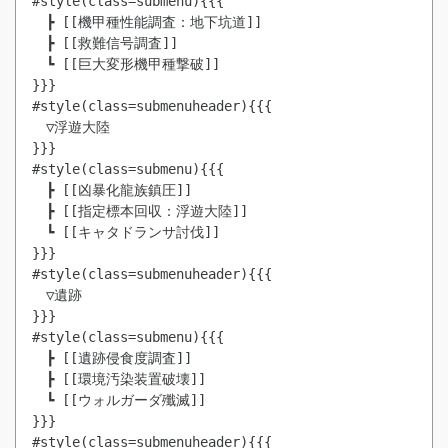
#style(class=submenu){{{

　┣ [[機甲種性能調査：地下坑道]]

　┣ [[救難信号調査]]

　┗ [[巨大変形機甲種撃破]]

}}}

#style(class=submenuheader){{{

　▽浮遊大陸

}}}

#style(class=submenu){{{

　┣ [[凶暴化龍族鎮圧]]

　┣ [[指定標本回収：浮遊大陸]]

　┗ [[キャタドランサ討伐]]

}}}

#style(class=submenuheader){{{

　▽遺跡

}}}

#style(class=submenu){{{

　┣ [[遺跡侵食度調査]]

　┣ [[環境汚染装置破壊]]

　┗ [[ウォルガーダ殲滅]]

}}}

#style(class=submenuheader){{{
