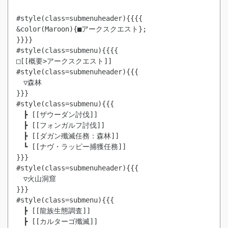
#style(class=submenuheader){{{{

&color(Maroon){■アークスクエスト};

}}}}

#style(class=submenu){{{{

□[[概要>アークスクエスト]]

#style(class=submenuheader){{{

　▽森林

}}}

#style(class=submenu){{{

　┣ [[ザウーダン討伐]]

　┣ [[フォンガルフ討伐]]

　┣ [[ダガン殲滅任務：森林]]

　┗ [[ナヴ・ラッピー捕獲任務]]

}}}

#style(class=submenuheader){{{

　▽火山洞窟

}}}

#style(class=submenu){{{

　┣ [[龍族生態調査]]

　┣ [[カルターゴ殲滅]]
