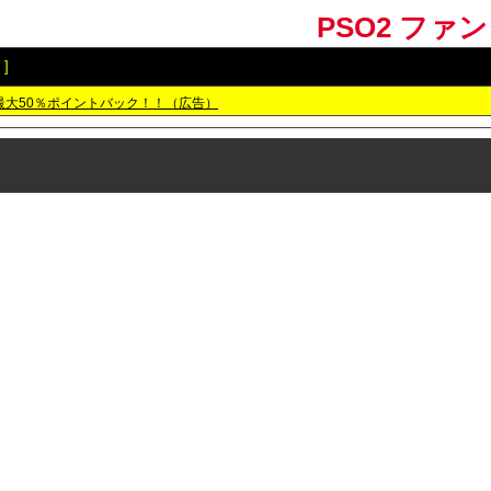
PSO2 ファ
]
最大50％ポイントバック！！（広告）