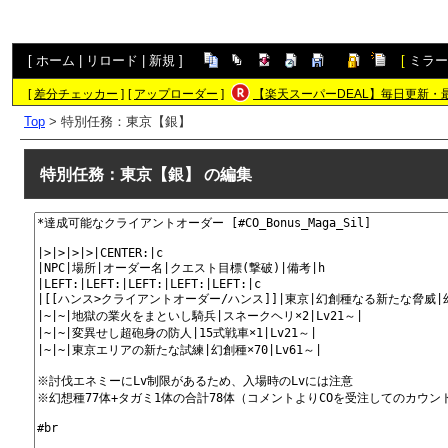
[
ホーム
|
リロード
|
新規
]
[
ミラー
[
差分チェッカー
]
[
アップローダー
]
【楽天スーパーDEAL】毎日更新・
Top
> 特別任務：東京【銀】
特別任務：東京【銀】
の編集