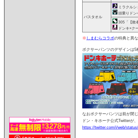
ミラクルシ
頭乗りドン
バスタオル
305「【敗
ドンキ×ク
※
しまむらコラボ
の特典と異
ボクサーパンツのデザインは5
なおボクサーパンツは前が閉
ドン・キホーテ公式Twitte
https://twitter.com/i/web/stat