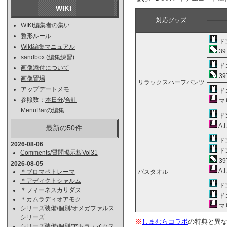
WIKI
対応グッズ
WIKI編集者の集い
整形ルール
ドン
Wiki編集マニュアル
3
sandbox
(編集練習)
ドン
画像添付について
3
画像置場
リラックスハーフパンツ
アップデートメモ
ドン
参照数：
本日分
/
合計
マ
MenuBar
の編集
ドン
A.
最新の50件
ドン
2026-08-06
ドン
Comments/質問掲示板Vol31
3
2026-08-05
A.
バスタオル
＊ブロマペトレーマ
＊アディクトシャルム
ドン
＊フィーネスカリダス
ドン
＊カムラディオアモク
マ
シリーズ装備/個別/オメガファルス
シリーズ
※
しまむらコラボ
の特典と異
シリーズ装備/個別/アトラ・イクス