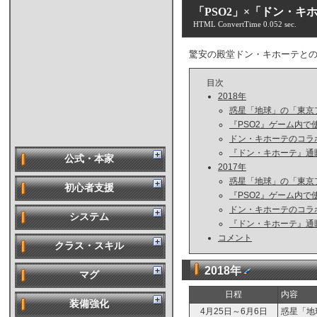
「PSO2」×「ドン・
HTML ConvertTime 0.052 sec.
驚安の殿堂ドン・キホーテと
目次
2018年
惑星「地球」の「東京
『PSO2』ゲーム内
ドン・キホーテのコラ
『ドン・キホーテ』通
公式・本家
2017年
惑星「地球」の「東京
初心者支援
『PSO2』ゲーム内
ドン・キホーテのコラ
システム
『ドン・キホーテ』通
コメント
クラス・スキル
2018年
マグ
日程
内容
装備強化
4月25日～6月6日
惑星「地