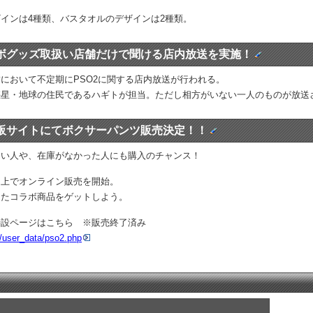
インは4種類、バスタオルのデザインは2種類。
ボグッズ取扱い店舗だけで聞ける店内放送を実施！
において不定期にPSO2に関する店内放送が行われる。
惑星・地球の住民であるハギトが担当。ただし相方がいない一人のものが放送
販サイトにてボクサーパンツ販売決定！！
ない人や、在庫がなかった人にも購入のチャンス！
た上でオンライン販売を開始。
ったコラボ商品をゲットしよう。
特設ページはこちら ※販売終了済み
/user_data/pso2.php