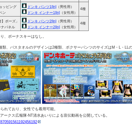
ョッピング
ドンキ パンツ1[In]
（男性用）
4種
ペン
ドンキ インナー1[In]
（女性用）
者】ポーズ」
ドンキ パンツ2[In]
（男性用）
4種
ーナパネル
ドンキ インナー2[In]
（女性用）
なり、ボーナスキーはなし。
種類、バスタオルのデザインは2種類、ボクサーパンツのサイズはM・L・LLの
じられており、女性でも着用可能。
rが、アークス広報隊-NT清水あいりによる宣伝動画を公開している。
us/870591561192456192