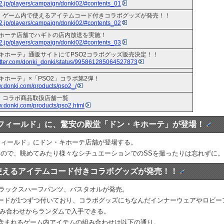
o2.jp/players/campaign/donki02/#contents_01
2』ゲーム内で使えるアイテムコード付きコラボグッズが発売！！
o2.jp/players/campaign/donki02/#contents_02
ホーテ店舗でハギトの店内放送を実施！
o2.jp/players/campaign/donki02/#contents_03
キホーテ』通販サイトにてPSO2コラボグッズ販売決定！！
twitter.com/donki_donki/status/995861285064527873
キホーテ」×「PSO2」コラボ第2弾！
w.donki.com/products/pso2_/
2」コラボ商品取扱店舗一覧
w.donki.com/products/pso2.html
フィールド」に、驚安の殿堂「ドン・キホーテ」が登場！
フィールド」にドン・キホーテ店舗が登場する。
ので、眺めてみたり様々なシチュエーションでのSSを撮ったりは忘れずに。
で使えるアイテムコード付きコラボグッズが発売！！
リラックスハーフパンツ、バスタオルが発売。
ードが1つずつ付いており、コラボグッズにちなんだインナーウェアやロビー
組み合わせからランダムで入手できる。
含まれるゲーム内アイテムの組み合わせは以下の通り。