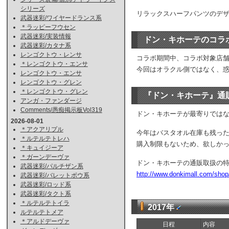
シリーズ
リラックスハーフパンツのデザ
武器迷彩/ワイヤードランス系
＊ラッピーフウセン
武器迷彩/実装情報
ドン・キホーテのコラ
武器迷彩/カタナ系
レンゴクトウ・レンサ
コラボ期間中、コラボ対象店舗
＊レンゴクトウ・エンサ
今回はオラクル側ではなく、
レンゴクトウ・エンサ
レンゴクトウ・グレン
＊レンゴクトウ・グレン
『ドン・キホーテ』通
アンガ・ファンダージ
Comments/愚痴掲示板Vol319
ドン・キホーテが最寄りでは
2026-08-01
＊アクアリプル
今年はバスタオル在庫も残っ
＊ルテルテトレハ
購入制限もないため、欲しか
＊キュイジーア
＊ガーンデーヴァ
ドン・キホーテの通販取扱の
武器迷彩/パルチザン系
http://www.donkimall.com/shop
武器迷彩/バレットボウ系
武器迷彩/ロッド系
武器迷彩/タクト系
＊ルテルテトイラ
2017年
ルテルテトメア
＊アルドデーヴァ
日程
内容