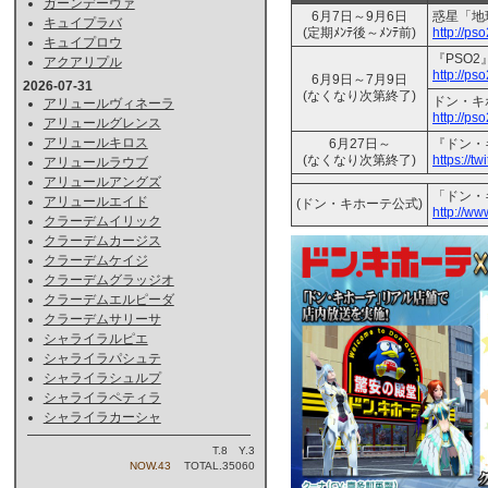
ガーンデーヴァ
6月7日～9月6日
惑星「地
キュイプラバ
(定期ﾒﾝﾃ後～ﾒﾝﾃ前)
http://ps
キュイプロウ
『PSO
アクアリプル
http://ps
6月9日～7月9日
2026-07-31
(なくなり次第終了)
ドン・キ
アリュールヴィネーラ
http://ps
アリュールグレンス
アリュールキロス
6月27日～
『ドン・
(なくなり次第終了)
https://
アリュールラウブ
アリュールアングズ
「ドン・
アリュールエイド
(ドン・キホーテ公式)
http://ww
クラーデムイリック
クラーデムカージス
クラーデムケイジ
クラーデムグラッジオ
クラーデムエルピーダ
クラーデムサリーサ
シャライラルピエ
シャライラパシュテ
シャライラシュルプ
シャライラペティラ
シャライラカーシャ
T.8 Y.3
NOW.43
TOTAL.35060