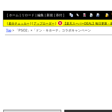
[
ホーム
|
リロード
|
編集
|
新規
|
添付
]
[
差分チェッカー
]
[
アップローダー
]
【楽天スーパーDEAL】毎日更新・
Top
> 「PSO2」×「ドン・キホーテ」コラボキャンペーン