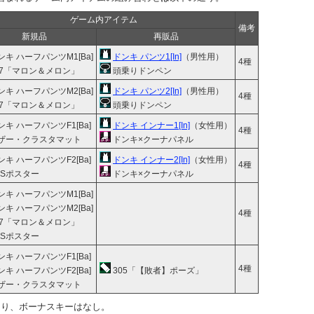
ゲーム内アイテム
備考
新規品
再販品
キ ハーフパンツM1[Ba]
ドンキ パンツ1[In]
（男性用）
4種
97「マロン＆メロン」
頭乗りドンペン
キ ハーフパンツM2[Ba]
ドンキ パンツ2[In]
（男性用）
4種
97「マロン＆メロン」
頭乗りドンペン
キ ハーフパンツF1[Ba]
ドンキ インナー1[In]
（女性用）
4種
ザー・クラスタマット
ドンキ×クーナパネル
キ ハーフパンツF2[Ba]
ドンキ インナー2[In]
（女性用）
4種
I.Sポスター
ドンキ×クーナパネル
キ ハーフパンツM1[Ba]
キ ハーフパンツM2[Ba]
4種
97「マロン＆メロン」
I.Sポスター
キ ハーフパンツF1[Ba]
4種
キ ハーフパンツF2[Ba]
305「【敗者】ポーズ」
ザー・クラスタマット
なり、ボーナスキーはなし。