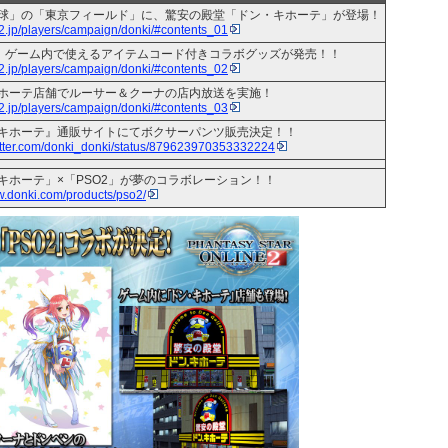
球」の「東京フィールド」に、驚安の殿堂「ドン・キホーテ」が登場！
o2.jp/players/campaign/donki/#contents_01
2』ゲーム内で使えるアイテムコード付きコラボグッズが発売！！
o2.jp/players/campaign/donki/#contents_02
ホーテ店舗でルーサー＆クーナの店内放送を実施！
o2.jp/players/campaign/donki/#contents_03
キホーテ』通販サイトにてボクサーパンツ販売決定！！
twitter.com/donki_donki/status/879623970353332224
キホーテ」×「PSO2」が夢のコラボレーション！！
w.donki.com/products/pso2/