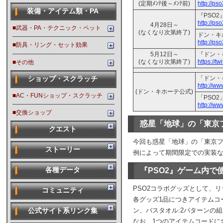
(定期ﾒﾝﾃ後～ﾒﾝﾃ前)
http://ps
装備・アイテム類・PA
『PSO
http://ps
4月28日～
■武器・PA・テクニック・ペット
(なくなり次第終了)
ドン・キ
http://ps
■防具・リング・セット効果
5月12日～
『ドン・
(なくなり次第終了)
https://
■その他
「ドン・
ショップ・スクラッチ
http://ww
(ドン・キホーテ公式)
■AC・FUNショップ・スクラッチ
「PSO
http://ww
■交換ショップ
惑星「地球」の「東京
クエスト
今回も惑星「地球」の「東京
ストーリー
例によって期間限定での実装な
『PSO2』ゲーム内
各種データ
PSO2コラボグッズとして、
コミュニティ
各グッズ1品につきアイテムコ
ン、バスタオル:2パターンの
公式サイト系リンク集
なお、1つのアイテムコードに