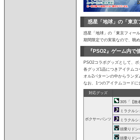
惑星「地球」の「東京
惑星「地球」の「東京フィー
期間限定での実装なので、眺め
『PSO2』ゲーム内
PSO2コラボグッズとして、
各グッズ1品につきアイテムコ
オル2パターンの中からランダ
なお、1つのアイテムコードに
対応グッズ
305「【敗
ミラクルシ
ボクサーパンツ
ミラクルシ
頭乗りドン
頭乗りドン