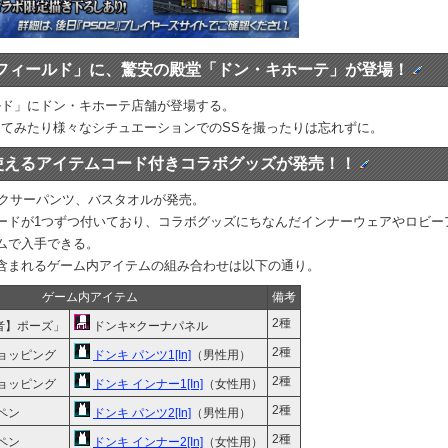
フィールド」に、驚安の殿堂「ドン・キホーテ」が登場！
ルド」にドン・キホーテ店舗が登場する。
てみたり様々なシチュエーションでのSSを撮ったりは忘れずに。
で使えるアイテムコード付きコラボグッズが発売！！
ボクサーパンツ、バスタオルが発売。
ードが1つずつ付いており、コラボグッズにちなんだインナーウェアやロビー
ムで入手できる。
含まれるゲーム内アイテムの組み合わせは以下の通り。
ゲーム内アイテム
備考
2種
者】ポーズ」
ドンキ×クーナパネル
2種
ョッピング
ドンキ パンツ1[In]
（男性用）
2種
ョッピング
ドンキ インナー1[In]
（女性用）
2種
ペン
ドンキ パンツ2[In]
（男性用）
2種
ペン
ドンキ インナー2[In]
（女性用）