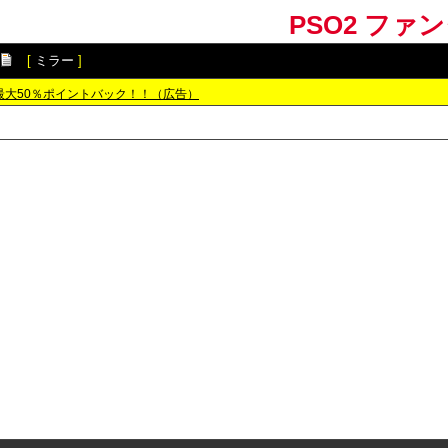
PSO2 ファ
[
ミラー
]
最大50％ポイントバック！！（広告）