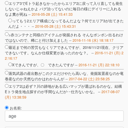
エリア3でEトラ起きなかったからエリア2に戻って入り直しても発生
しないじゃねえかよ バグ治ってないのに毎日の様にデイリーに入れる
なよ糞が死ね --
2016-05-28 (土) 15:41:33
ってもう2エリア構成になってるんだよな？何でエリア3が出てきた
んだよ・・・ --
2016-05-28 (土) 15:43:31
>赤コンテナと同様のアイテムが発掘される そんなポンポン出るわけ
ではないので、稀にと付け加えました --
2016-11-16 (水) 18:18:17
最近まで何の苦労もなくリアできんですが、2016/11/21現在、クリア
できないです。なんか仕様変更があったのかな？。 --
2016-11-21 (月) 2
2:16:17
Xできんですが、〇 できたんですが --
2016-11-21 (月) 22:18:10
蒸気武器の産出数がこのクエだけやたら高いな、発掘装置産なのか竜
巻産なのか天然なのかはわからんが --
2017-04-22 (土) 23:58:25
エリア2は必ず？川の跡地がある広いマップが選ばれるのかな。結構
Eトラ発生地点探すのが手間なんだが･･仕方ないかな。 --
2017-08-07
(月) 13:38:59
お名前: