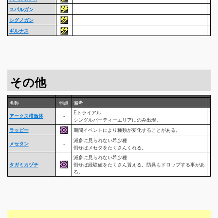
スパルガン
シグノガン
ギルナス
その他
名称
弱点
備考
Eトライアル
アークス模倣体
-
シングルパーティーエリアにのみ出現。
ラッピー
期間イベントにより種類が変化することがある。
滅多に見られない希少種
メセタン
-
倒せばメセタをたくさんくれる。
滅多に見られない希少種
タガミカヅチ
倒せば経験値をたくさん貰える。防具もドロップする事があ
る。