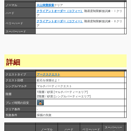
ノーマル
火山洞窟探索
クリア
クライアントオーダー（コフィー）
難易度制限解放試練・Ⅰクリ
ハード
ア
クライアントオーダー（コフィー）
難易度制限解放試練・Ⅱクリ
ベリーハード
ア
スーパーハード
詳細
クエストタイプ
アークスクエスト
クエスト目標
鉱石を採掘せよ！
シングル/マルチ
マルチパーティークエスト
1階層 / 砂漠 [マルチパーティーエリア]
階層
2階層 / 砂漠 [シングルパーティーエリア]
プレイ時間の目安
クリア条件
-
失敗条件
採掘の失敗
スーパーハー
ノーマル
ハード
ベリーハード