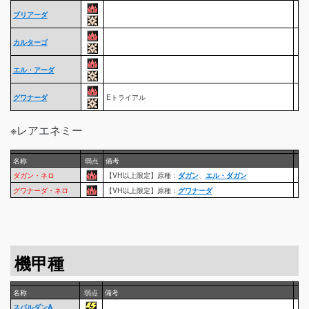
ブリアーダ
カルターゴ
エル・アーダ
グワナーダ
Eトライアル
※レアエネミー
名称
弱点
備考
ダガン・ネロ
【VH以上限定】原種：
ダガン
、
エル・ダガン
グワナーダ・ネロ
【VH以上限定】原種：
グワナーダ
機甲種
名称
弱点
備考
スパルダンA