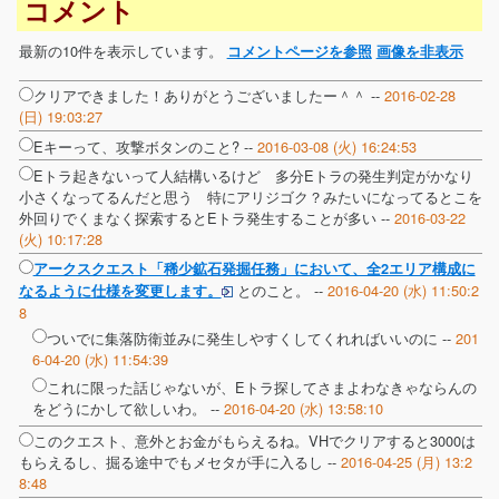
コメント
最新の10件を表示しています。
コメントページを参照
画像を非表示
クリアできました！ありがとうございましたー＾＾ --
2016-02-28
(日) 19:03:27
Eキーって、攻撃ボタンのこと? --
2016-03-08 (火) 16:24:53
Eトラ起きないって人結構いるけど 多分Eトラの発生判定がかなり
小さくなってるんだと思う 特にアリジゴク？みたいになってるとこを
外回りでくまなく探索するとEトラ発生することが多い --
2016-03-22
(火) 10:17:28
アークスクエスト「稀少鉱石発掘任務」において、全2エリア構成に
とのこと。 --
2016-04-20 (水) 11:50:2
なるように仕様を変更します。
8
ついでに集落防衛並みに発生しやすくしてくれればいいのに --
201
6-04-20 (水) 11:54:39
これに限った話じゃないが、Eトラ探してさまよわなきゃならんの
をどうにかして欲しいわ。 --
2016-04-20 (水) 13:58:10
このクエスト、意外とお金がもらえるね。VHでクリアすると3000は
もらえるし、掘る途中でもメセタが手に入るし --
2016-04-25 (月) 13:2
8:48