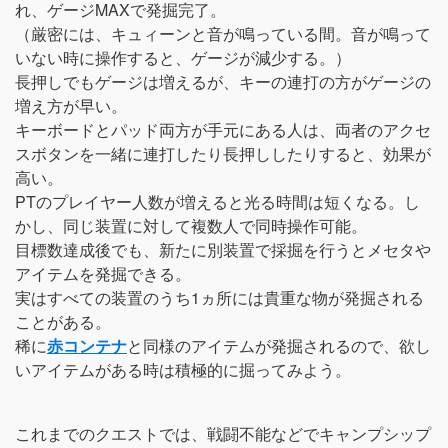
れ、ゲージMAXで発掘完了。
（厳密には、キュィーンと音が鳴っている間。音が鳴って
いない時に操作すると、ゲージが減少する。）
長押しでもゲージは増えるが、キーの連打の方がゲージの
増え方が早い。
キーボードとパッド両方が手元にある人は、両者のアクセ
スボタンを一緒に連打したり長押ししたりすると、効果が
高い。
PTのプレイヤー人数が増えると光る時間は短くなる。し
かし、同じ装置に対して複数人で同時操作可能。
目標数達成後でも、新たに別装置で採掘を行うとメセタや
アイテムを発掘できる。
実はすべての装置のうち1ヵ所には貴重な物が発掘される
ことがある。
稀に
赤コンテナ
と同様のアイテムが発掘されるので、欲し
いアイテムがある時は積極的に掘ってみよう。
これまでのクエストでは、戦闘不能などでキャンプシップ