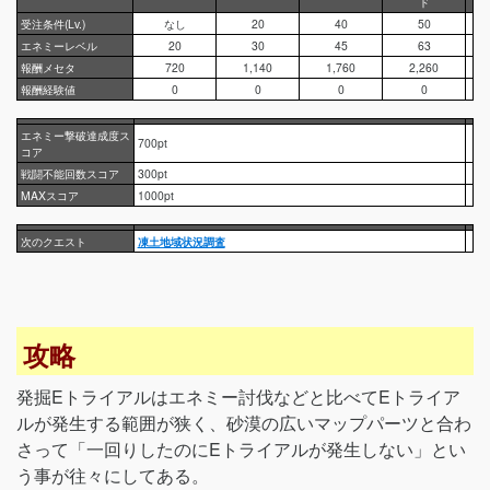
ド
受注条件(Lv.)
なし
20
40
50
エネミーレベル
20
30
45
63
報酬メセタ
720
1,140
1,760
2,260
報酬経験値
0
0
0
0
エネミー撃破達成度ス
700pt
コア
戦闘不能回数スコア
300pt
MAXスコア
1000pt
次のクエスト
凍土地域状況調査
攻略
発掘Eトライアルはエネミー討伐などと比べてEトライア
ルが発生する範囲が狭く、砂漠の広いマップパーツと合わ
さって「一回りしたのにEトライアルが発生しない」とい
う事が往々にしてある。