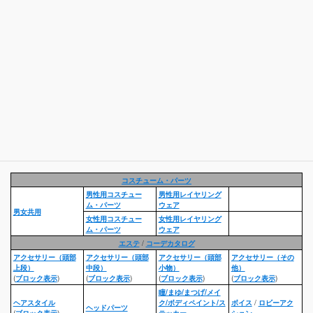
コスチューム・パーツ
男性用コスチュー
男性用レイヤリング
ム・パーツ
ウェア
男女共用
女性用コスチュー
女性用レイヤリング
ム・パーツ
ウェア
エステ
/
コーデカタログ
アクセサリー（頭部
アクセサリー（頭部
アクセサリー（頭部
アクセサリー（その
上段）
中段）
小物）
他）
(
ブロック表示
)
(
ブロック表示
)
(
ブロック表示
)
(
ブロック表示
)
瞳/まゆ/まつげ/メイ
ヘアスタイル
ク/ボディペイント/ス
ボイス
/
ロビーアク
ヘッドパーツ
(
ブロック表示
)
テッカー
ション