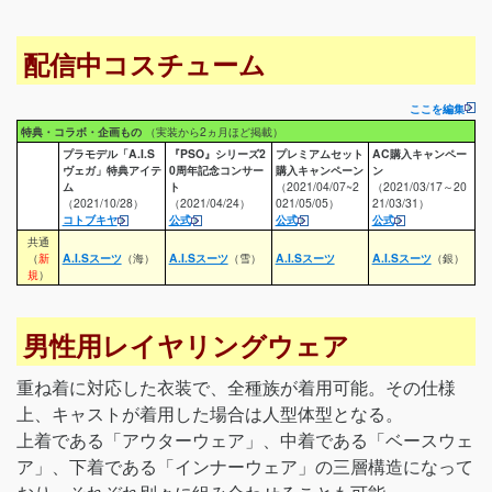
配信中コスチューム
ここを編集
特典・コラボ・企画もの
（実装から2ヵ月ほど掲載）
プラモデル「A.I.S
『PSO』シリーズ2
プレミアムセット
AC購入キャンペー
ヴェガ」特典アイテ
0周年記念コンサー
購入キャンペーン
ン
ム
ト
（2021/04/07~2
（2021/03/17～20
（2021/10/28）
（2021/04/24）
021/05/05）
21/03/31）
コトブキヤ
公式
公式
公式
共通
（
新
A.I.Sスーツ
（海）
A.I.Sスーツ
（雪）
A.I.Sスーツ
A.I.Sスーツ
（銀）
規
）
男性用レイヤリングウェア
重ね着に対応した衣装で、全種族が着用可能。その仕様
上、キャストが着用した場合は人型体型となる。
上着である「アウターウェア」、中着である「ベースウェ
ア」、下着である「インナーウェア」の三層構造になって