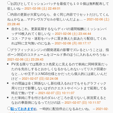
お詫びとしてミッションバッチを最低でも１００個は無料配布して
欲しいね --
2021-02-06 (土) 22:49:01
内容の更新が大変なのなら、全く同じ内容でリセットだけしてくん
ねぇかなぁ…マナレヴカプセルが欲しいんだよぉ… --
2021-02-06 (土)
23:28:46
自分もこれ。更新延期するならディバの週間報酬にミッションバ
ッヂ10枚入れてく欲しいな --
2021-02-06 (土) 23:44:44
コス・アクセ・迷彩をバッチに置き換えた奴あたり配信してくれ
れば特に文句無いのになあ --
2021-02-08 (月) 00:17:17
グラフィックエンジンの開発遅延の影響でズレるということは、指
ボーン対応のコスチュームをゴールド券のほうに入れるんやろうね --
2021-02-06 (土) 23:29:43
PV見る限りでは既存コス色変えに見えるので単純に同時実装だっ
たのを先出しするとおかしくなるかもしれないってリスク回避か
なと…いや王子コスNGS仕様とかだったら個人的には嬉しいんだ
けど --
2021-02-07 (日) 02:24:08
その理論は全く関係ないし新仕様入るわけでもそもグラフィック
周りだけで影響しないはずのクエストやイベントまで延期してる
時点で無いです --
2021-02-07 (日) 10:11:07
ただ単純に手を付けるのダルいどころか足りないし状況変えると
なおの事面倒になるってだけの話 --
2021-02-07 (日) 10:11:57
。一時的に配信停止になるみたいね。 --
2021-02-
貼っておきます