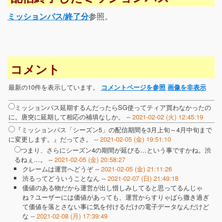
ミッションパス/終了分
参照。
コメント
最新の10件を表示しています。
コメントページを参照
画像を非表示
ミッションパス延期するんだったらSG使ってティア買わなかったの
に。唐突に延期して相応の補填なしか。 --
2021-02-02 (火) 12:45:19
『ミッションパス「シーズン5」の配信期間を3月上旬～4月中旬まで
に変更します。』だってさ。 --
2021-02-05 (金) 19:51:10
つまり、さらにシーズン4の期間が延びる…という事ですかね。渋
るねぇ…。 --
2021-02-05 (金) 20:58:27
クレームは運営へどうぞ --
2021-02-05 (金) 21:11:26
渋るってどういうことなん --
2021-02-07 (日) 21:49:18
価値のある物だから運営が出し惜しみしてると思ってるんじゃ
ね？ユーザーには価値があっても、運営からすりゃばら撒き過ぎ
て価値を落とさない事に気を付けるだけの電子データなんだけど
な --
2021-02-08 (月) 17:39:49