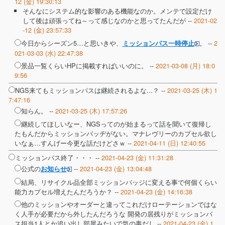
12 (金) 19:30:13
そんなにシステム的な影響のある機能なのか。メンテで設定だけ
して後は頑張ってね～って感じなのかと思ってたんだが --
2021-02
-12 (金) 23:57:33
今日からシーズン5…と思いきや、
。 --
2
ミッションパス一時停止
021-03-03 (水) 22:47:38
景品一覧くらいHPに掲載すればいいのに。 --
2021-03-08 (月) 18:0
9:56
NGS来てもミッションパスは継続されるよな...？ --
2021-03-25 (木) 1
7:47:16
知らん。 --
2021-03-25 (木) 17:57:26
継続してほしいなー、NGSってのが始まるって話を聞いて復帰し
たもんだからミッションバッヂがない。マナレヴリーのカプセル欲し
いなぁ…すんげー今更な話だけどさｗ --
2021-04-11 (日) 12:40:55
ミッションパス終了・・・ --
2021-04-23 (金) 11:31:28
公式の
--
2021-04-23 (金) 13:04:48
お知らせ
結局、リサイクル品全部ミッションバッジに変える事で何個くらい
能力カプセル増えたんだろうか？ --
2021-04-23 (金) 14:16:38
他のミッションやオーダーと違ってこれだけローテーションではな
く人手が必要だから外したんだろうな 開発の居残りがミッションパ
ス担当1人とか追い出し部屋みたいで気の毒だし --
2021-04-23 (金) 1