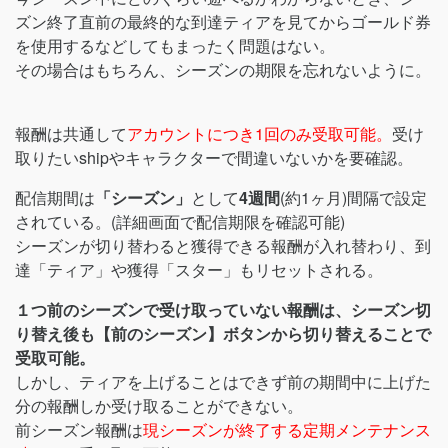
ズン終了直前の最終的な到達ティアを見てからゴールド券
を使用するなどしてもまったく問題はない。
その場合はもちろん、シーズンの期限を忘れないように。
報酬は共通して
アカウントにつき1回のみ受取可能。
受け
取りたいshipやキャラクターで間違いないかを要確認。
配信期間は
「シーズン」
として
4週間
(約1ヶ月)間隔で設定
されている。(詳細画面で配信期限を確認可能)
シーズンが切り替わると獲得できる報酬が入れ替わり、到
達「ティア」や獲得「スター」もリセットされる。
１つ前のシーズンで受け取っていない報酬は、シーズン切
り替え後も【前のシーズン】ボタンから切り替えることで
受取可能。
しかし、ティアを上げることはできず前の期間中に上げた
分の報酬しか受け取ることができない。
前シーズン報酬は
現シーズンが終了する定期メンテナンス