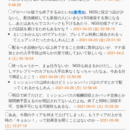
5:48:29
グローバル版でも終了するみたいね
。NGSに役立つ品が少
(参考)
ないし、配信継続しても新規の人にいきなりSG催促する形になる
し…あとはあちらでコスパックも下げるあたり、NGS仕様アイテム
との誤認を避けるためもあるかな？ --
2021-04-23 (金) 22:58:15
えいごわかんないのでアレだが、プレミアム特典に統合されるっ
てニュアンスだったかもしれん(こき --
2021-04-23 (金) 23:01:00
配るべき品物がない以上終了すること自体に異存はないが、マナ追
加とかの入手手段は何らかの形で残しておいて欲しいな --
2021-04-2
4 (土) 09:18:04
終っちゃうかー、まぁ仕方ないか、NGSも始まるわけだし。しか
しマナレブリーのカプセル入手出来なくなっちゃったなぁ。今ある分
で満足しとこう --
2021-04-26 (月) 12:50:08
ミッションパスは終わるけどミッションバッジはログボとかで配
ってくれるかもしれん --
2021-04-26 (月) 12:58:45
明日で終了だけど、ミッションパスの報酬回収とかバッチ交換とか
期間猶予貰えるのか明記されてないんだよね。終了と同時に回収不
可、交換不可になる可能性もあるな。 --
2021-06-01 (火) 15:02:30
ああ、今期のティアを35まで上げてしまった。もうティアが上がる
時の「キョルン！」って効果音を聞くことはないのか --
2021-05-08
(土) 12:27:19