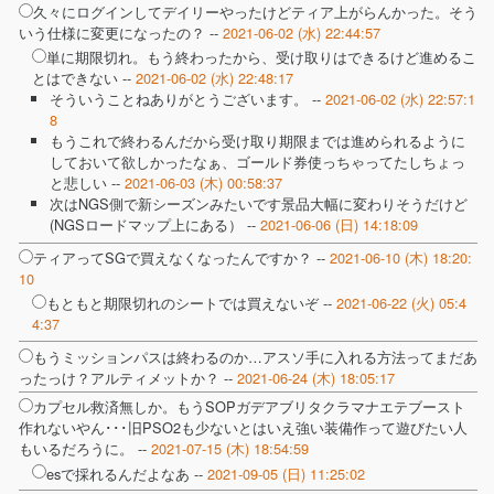
久々にログインしてデイリーやったけどティア上がらんかった。そう
いう仕様に変更になったの？ --
2021-06-02 (水) 22:44:57
単に期限切れ。もう終わったから、受け取りはできるけど進めるこ
とはできない --
2021-06-02 (水) 22:48:17
そういうことねありがとうございます。 --
2021-06-02 (水) 22:57:1
8
もうこれで終わるんだから受け取り期限までは進められるように
しておいて欲しかったなぁ、ゴールド券使っちゃってたしちょっ
と悲しい --
2021-06-03 (木) 00:58:37
次はNGS側で新シーズンみたいです景品大幅に変わりそうだけど
(NGSロードマップ上にある） --
2021-06-06 (日) 14:18:09
ティアってSGで買えなくなったんですか？ --
2021-06-10 (木) 18:20:
10
もともと期限切れのシートでは買えないぞ --
2021-06-22 (火) 05:4
4:37
もうミッションパスは終わるのか…アスソ手に入れる方法ってまだあ
ったっけ？アルティメットか？ --
2021-06-24 (木) 18:05:17
カプセル救済無しか。もうSOPガデアブリタクラマナエテブースト
作れないやん･･･旧PSO2も少ないとはいえ強い装備作って遊びたい人
もいるだろうに。 --
2021-07-15 (木) 18:54:59
esで採れるんだよなあ --
2021-09-05 (日) 11:25:02