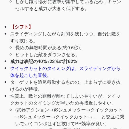
しかし蹴り部分に攻撃が集中しているため、キャン
セルすると威力が大きく低下する。
【シフト】
スライディングしながら剣閃を残しつつ、自分は敵を
すり抜ける。
長めの無敵時間がある(約0.6秒)。
ヒットした敵をダウンさせる。
威力は表記の40%+22%の計62%
クイックカットのタイミングは、スライディングから
体を起こした直後。
ターゲットを追尾移動するものの、止まらずに突き抜
けるのが特徴。
性質上、敵との距離が離れてしまいやすいが、クイッ
クカットのタイミングが早いため再接近しやすい。
(武器アクション→)Sシュメッター→クイックカット
→Sシュメッター→クイックカット→… と交互に繋
いでいくコンボはずば抜けてPP効率が良い。