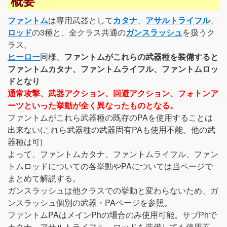
概要
ファントム
は専用武器として
カタナ
、
アサルトライフル
、
ロッド
の3種と、全クラス共通の
ガンスラッシュ
を扱うク
ラス。
ヒーロー
同様、
ファントムがこれらの武器種を装備すると
ファントムカタナ、ファントムライフル、ファントムロッ
ドとなり
通常攻撃、武器アクション、回避アクション、フォトンア
ーツといった挙動が全く異なったものとなる。
ファントムがこれら武器種の既存のPAを使用することは
出来ない(これら武器種の武器固有PAも使用不能。他の武
器種は可)
よって、ファントムカタナ、ファントムライフル、ファン
トムロッドについての各挙動やPAについては当ページで
まとめて解説する。
ガンスラッシュは他クラスでの挙動と変わらないため、ガ
ンスラッシュ個別の武器・PAページを参照。
ファントムPAはメインPhの場合のみ使用可能。サブPhで
カタナ、アサルトライフル、ロッドを装備しても使用不