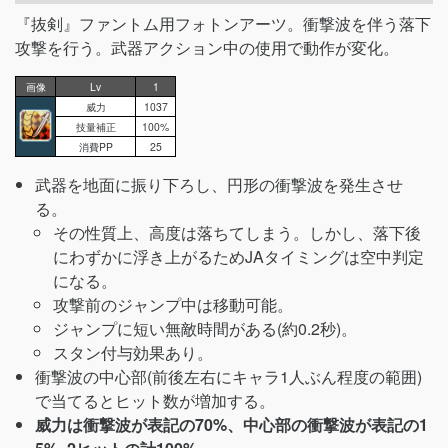
『抜剣』ファントム用フォトンアーツ。衝撃波を伴う落下
攻撃を行う。武器アクション中の使用で動作が変化。
画像
Lv
1
威力
1037
技量補正
100%
消費PP
25
武器を地面に振り下ろし、円形の衝撃波を発生させ
る。
その性質上、高度は落ちてしまう。しかし、落下後
にわずかに浮き上がるためJAタイミングは空中判定
になる。
攻撃前のジャンプ中は移動可能。
ジャンプに短い無敵時間がある(約0.2秒)。
スタン付与効果あり。
衝撃波の中心部(前後左右にキャラ1人ぶん程度の範囲)
で当てるとヒット数が増加する。
威力は衝撃波が表記の70%、中心部の衝撃波が表記の1