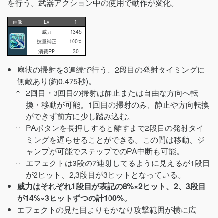
を行う。武器アクション中の使用で動作が変化。
画像
Lv
1
威力
1345
技量補正
100%
消費PP
30
扇状の掃射を3連続で行う。2段目の発射タイミングに
無敵あり(約0.475秒)。
2回目・3回目の掃射は静止または自由な方向へ転
換・移動が可能。1回目の掃射のみ、静止や方向転換
ができず前方に少し踏み込む。
PAボタンを長押しすると離すまで2段目の発射タイ
ミングを遅らせることができる。この間は移動、ジ
ャンプが可能でステップでのPA中断も可能。
エフェクトは3段の7連射してるように見えるが1段目
が2ヒット、2,3段目が3ヒットとなっている。
威力はそれぞれ1段目が表記の8%×2ヒット、2、3段目
が14%×3ヒットずつの計100%。
エフェクトの見た目よりもかなり攻撃範囲が横に広