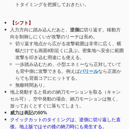
トタイミングを把握しておきたい。
【シフト】
入力方向に踏み込んだあと、
逆側に
切り返す。移動方
向を制御しにくいが攻撃のリーチは長め。
切り返す地点から広がる攻撃範囲は非常に広く、横
幅だけでも画面8割近くに及ぶ。密集地へ安全に範囲
攻撃を叩き込む用途にも使える。
一歩踏み込むため、小型エネミーなら正対していて
も背中側に攻撃できる。例えば
バリール
なら正面か
らでも背面コアにヒットする。
無敵時間あり。
地上発動すると長めの納刀モーションを取る（キャン
セル可）。空中発動の場合、納刀モーションは無く、
放っておくとすぐに落ちてしまう。
威力は表記の50%
クイックカットのタイミングは、逆側に切り返した直
後。地上版ではその後の納刀時にも発生する。