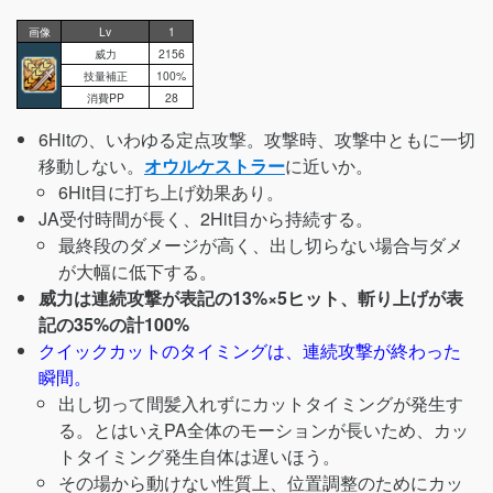
画像
Lv
1
威力
2156
技量補正
100%
消費PP
28
6Hitの、いわゆる定点攻撃。攻撃時、攻撃中ともに一切
移動しない。
オウルケストラー
に近いか。
6Hit目に打ち上げ効果あり。
JA受付時間が長く、2Hit目から持続する。
最終段のダメージが高く、出し切らない場合与ダメ
が大幅に低下する。
威力は連続攻撃が表記の13%×5ヒット、斬り上げが表
記の35%の計100%
クイックカットのタイミングは、連続攻撃が終わった
瞬間。
出し切って間髪入れずにカットタイミングが発生す
る。とはいえPA全体のモーションが長いため、カッ
トタイミング発生自体は遅いほう。
その場から動けない性質上、位置調整のためにカッ