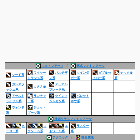
フォトンアーツ
/
解式フォトンアーツ
ワイヤー
パルチザ
ツインダ
ダブルセ
ナックル
ソード系
ドランス系
ン系
ガー系
イバー系
系
ガンスラ
デュアル
カタナ系
ッシュ系
ブレード系
アサルト
ランチャ
ツインマ
バレット
ライフル系
ー系
シンガン系
ボウ系
ウォンド
ジェット
系
ブーツ系
後継クラスフォトンアーツ
ヒ
フ
エ
ラスター
ーロー系
ァントム系
トワール系
系
テクニック
/
複合属性