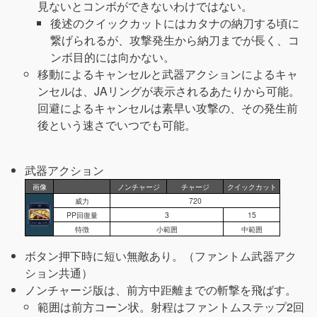
見ないとコンボができないわけではない。
後述のクイックカットにはカタナの納刀する頃に
繋げられるが、攻撃発生から納刀までが長く、コ
ンボ目的には向かない。
移動によるキャンセルと武器アクションによるキャ
ンセルは、JAリングが表示されるあたりから可能。
回避によるキャンセルは素早い攻撃の、その発生前
後という速さでいつでも可能。
武器アクション
画像
ノンチャージ
チャージ
クイックカット
威力
720
PP回復量
3
15
特徴
小範囲
中範囲
ボタン押下時に短い無敵あり。（ファントム武器アク
ション共通）
ノンチャージ版は、前方中距離までの斬撃を飛ばす。
範囲は前方コーン状。射程はファントムステップ2回