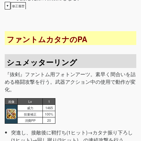
▼
修正履歴
ファントムカタナのPA
シュメッターリング
『抜剣』ファントム用フォトンアーツ。素早く間合いを詰
める格闘攻撃を行う。武器アクション中の使用で動作が変
化。
画像
Lv
1
威力
1465
技量補正
100%
消費PP
20
突進し、接敵後に鞘打ち(1ヒット)→カタナ振り下ろし
(1ヒット)→回し蹴り(3ヒット)、の連続攻撃を行う。