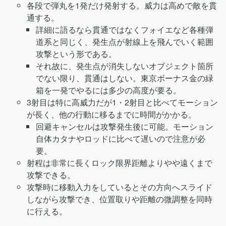
各段で弾丸を1発だけ発射する。威力は高めで敵を貫
通する。
詳細に語るなら貫通ではなくフォイエなど各種弾
道系と同じく、発生点が射線上を飛んでいく範囲
攻撃という形である。
それ故に、発生点が消失しないオブジェクト箇所
でない限り、貫通はしない。東京ボーナス金の緑
箱を一発でやるには多少の高度が要る。
3射目は特に高威力だが1・2射目と比べてモーション
が長く、他の行動に移るまでに時間がかかる。
回避キャンセルは攻撃発生後に可能。モーション
自体カタナやロッドに比べて遅いので注意が必
要。
射程は非常に長くロック限界距離よりやや遠くまで
攻撃できる。
攻撃時に移動入力をしているとその方向へスライド
しながら攻撃でき、位置取りや距離の微調整を同時
に行える。