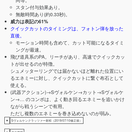
同等。
スタン付与効果あり。
無敵時間あり(約0.33秒)。
威力は表記の61%
クイックカットのタイミングは、フォトン弾を放った
直後。
モーション時間も含めて、カット可能になるタイミ
ングが最速。
飛び道具系のPA。リーチがあり、高速でクイックカッ
トが出せるのが特徴。
シュメッターリングでは届かないほど離れた位置にい
るエネミーに対し、クイックカットに繋ぐ布石として
使える。
(武器アクション)→Sヴォルケン→カット→Sヴォルケ
ン→… のコンボは、よく動き回るエネミーを追いかけ
ながら戦うシーンで有用。
ただし複数のエネミーを巻き込めないのが弱み。
▼
Sヴォルケンクラッツァー射程（2019/07/10修正後）