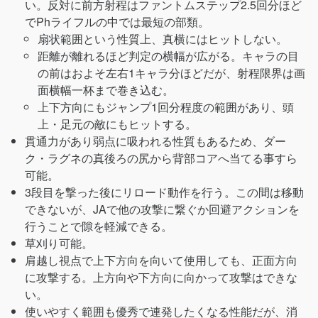
い。反対に前方射程はファントムステップ2.5回分ほど
でPhライフルの中では最短の部類。
扇状範囲という性質上、真横にはヒットしない。
距離が離れるほど判定の横幅が広がる。キャラの目
の前はおよそ左右1キャラ分ほどだが、射程限界は画
面横幅一杯まで巻き込む。
上下方向にもジャンプ1回分程度の範囲があり、頭
上・足元の敵にもヒットする。
貫通力があり弱点に吸われる性質もあるため、ダー
ク・ラグネの真後ろの尻から背部コアへ当てる事すら
可能。
3段目を撃った後にリロード動作を行う。この間は移動
できないが、JAで他の攻撃に繋ぐか回避アクションを
行うことで隙を軽減できる。
草刈り可能。
肩越し視点で上下方向を向いて使用しても、正面方向
に攻撃する。上方向や下方向に向かって攻撃はできな
い。
使いやすく範囲も優秀で連発したくなる性能だが、消