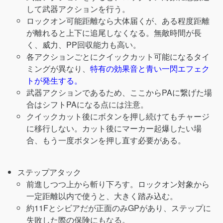
して武器アクションを行う。
ロックオン可能距離なら大体届くが、ある程度距離
が離れると上下に追尾しなくなる。無敵時間が長
く、威力、PP回収能力も高い。
各アクションごとにクイックカット可能になるタイ
ミングが異なり、
特有の効果音と青い一閃エフェク
トが発生する。
武器アクションであるため、ここからPAに繋げた場
合はシフトPAになる点には注意。
クイックカット後にボタンを押し続けてもチャージ
に移行しない。カット後にマーカー起爆したい場
合、もう一度ボタンを押し直す必要がある。
ステップアタック
前進しつつ上から斬り下ろす。ロックオン対象から
一定距離以内で使うと、大きく踏み込む。
約11Fとシビアだが正面のみGPがあり、ステップに
失敗した際の保険にもなる。