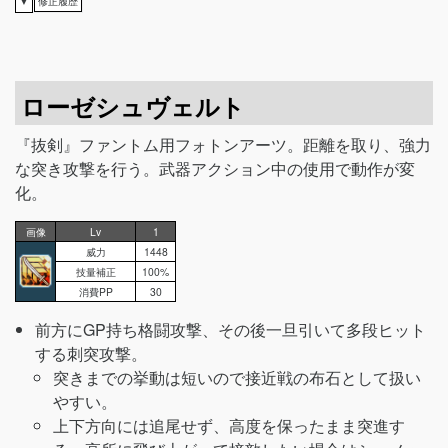
▼
修正履歴
ローゼシュヴェルト
『抜剣』ファントム用フォトンアーツ。距離を取り、強力
な突き攻撃を行う。武器アクション中の使用で動作が変
化。
画像
Lv
1
威力
1448
技量補正
100%
消費PP
30
前方にGP持ち格闘攻撃、その後一旦引いて多段ヒット
する刺突攻撃。
突きまでの挙動は短いので接近戦の布石として扱い
やすい。
上下方向には追尾せず、高度を保ったまま突進す