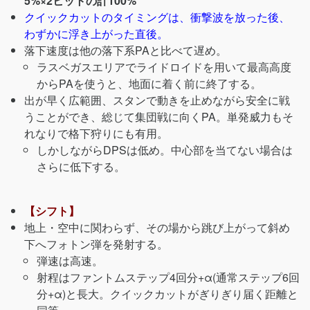
5%×2ヒットの計100%
クイックカットのタイミングは、衝撃波を放った後、
わずかに浮き上がった直後。
落下速度は他の落下系PAと比べて遅め。
ラスベガスエリアでライドロイドを用いて最高高度
からPAを使うと、地面に着く前に終了する。
出が早く広範囲、スタンで動きを止めながら安全に戦
うことができ、総じて集団戦に向くPA。単発威力もそ
れなりで格下狩りにも有用。
しかしながらDPSは低め。中心部を当てない場合は
さらに低下する。
【シフト】
地上・空中に関わらず、その場から跳び上がって斜め
下へフォトン弾を発射する。
弾速は高速。
射程はファントムステップ4回分+α(通常ステップ6回
分+α)と長大。クイックカットがぎりぎり届く距離と