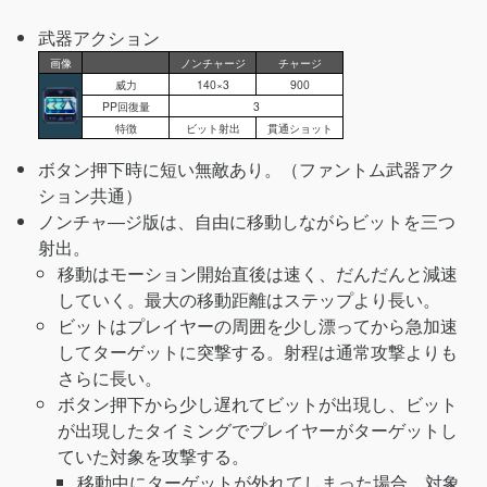
武器アクション
画像
ノンチャージ
チャージ
威力
140×3
900
PP回復量
3
特徴
ビット射出
貫通ショット
ボタン押下時に短い無敵あり。（ファントム武器アク
ション共通）
ノンチャ―ジ版は、自由に移動しながらビットを三つ
射出。
移動はモーション開始直後は速く、だんだんと減速
していく。最大の移動距離はステップより長い。
ビットはプレイヤーの周囲を少し漂ってから急加速
してターゲットに突撃する。射程は通常攻撃よりも
さらに長い。
ボタン押下から少し遅れてビットが出現し、ビット
が出現したタイミングでプレイヤーがターゲットし
ていた対象を攻撃する。
移動中にターゲットが外れてしまった場合、対象