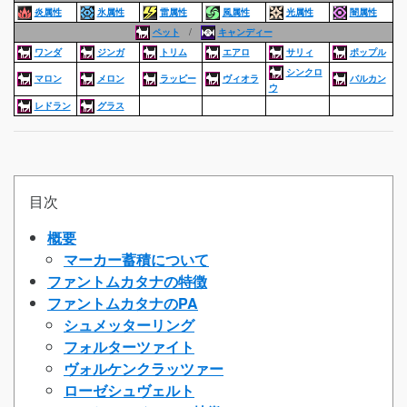
炎属性
氷属性
雷属性
風属性
光属性
闇属性
ペット
/
キャンディー
ワンダ
ジンガ
トリム
エアロ
サリィ
ポップル
シンクロ
マロン
メロン
ラッピー
ヴィオラ
バルカン
ウ
レドラン
グラス
目次
概要
マーカー蓄積について
ファントムカタナの特徴
ファントムカタナのPA
シュメッターリング
フォルターツァイト
ヴォルケンクラッツァー
ローゼシュヴェルト