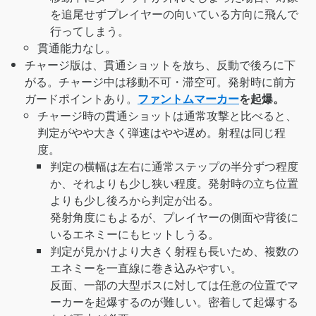
を追尾せずプレイヤーの向いている方向に飛んで
行ってしまう。
貫通能力なし。
チャージ版は、貫通ショットを放ち、反動で後ろに下
がる。チャージ中は移動不可・滞空可。発射時に前方
ガードポイントあり。
ファントムマーカー
を起爆。
チャージ時の貫通ショットは通常攻撃と比べると、
判定がやや大きく弾速はやや遅め。射程は同じ程
度。
判定の横幅は左右に通常ステップの半分ずつ程度
か、それよりも少し狭い程度。発射時の立ち位置
よりも少し後ろから判定が出る。
発射角度にもよるが、プレイヤーの側面や背後に
いるエネミーにもヒットしうる。
判定が見かけより大きく射程も長いため、複数の
エネミーを一直線に巻き込みやすい。
反面、一部の大型ボスに対しては任意の位置でマ
ーカーを起爆するのが難しい。密着して起爆する