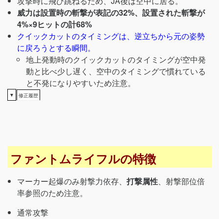
攻撃時に飛び跳ねるため、JA後は空中に居る。
威力は設置時の斬撃が表記の32%、設置された斬撃が
4%×9ヒットの計68%
クイックカットのタイミングは、逆立ちから元の姿勢
に戻ろうとする瞬間。
地上発動時のクイックカットのタイミングが空中発
動と比べ少し遅く、空中のタイミングで慣れている
と不発になりやすいため注意。
▼
修正履歴
ファントムライフルの特徴
マーカー起爆のみ射撃力依存、
打撃属性
、射撃部位倍
率参照のため注意。
通常攻撃