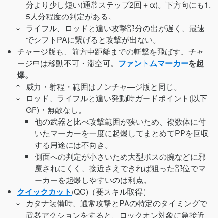
分より少し短い(通常ステップ2回＋α)。下方向にも1.
5人分程度の判定がある。
ライフル、ロッドと違い攻撃部分の出が遅く、最速
でシフトPAに繋げると攻撃が出ない。
チャージ版も、前方中距離までの斬撃を飛ばす。チャ
ージ中は移動不可・滞空可。
ファントムマーカー
を起
爆。
威力・射程・範囲はノンチャ―ジ版と同じ。
ロッド、ライフルと違い発動時ガードポイント(以下
GP)・無敵なし。
他の武器と比べ攻撃範囲が狭いため、複数体に付
いたマーカーを一度に起爆してまとめてPPを回収
する用途には不向き。
側面への判定が小さいため大型ボスの腕などに邪
魔されにくく、接近さえできれば狙った部位でマ
ーカーを起爆しやすいのは利点。
クイックカット
(QC)（要スキル取得）
カタナ装備時、通常攻撃とPAの特定のタイミングで
武器アクションをすると、ロックオン対象に急接近