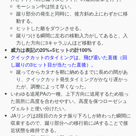
モーション中は怯まない。
蹴り部分の発生と同時に、後方斜め上にわずかに移
動する。
ヒットした敵をダウンさせる。
蹴りつける瞬間に左右の移動入力がしてあると、入
力した方向に3キャラぶんほど移動する。
威力は表記の20%×5ヒットの計100%
クイックカットのタイミングは、飛び退いた直後（回
し蹴りの3ヒット目が当たった直後）。
蹴ってからカタナを鞘に納めるまでに長めの間があ
り、クイックカット発生タイミングがかなり遅かっ
たが、調整によって早くなった。
いわゆる追尾PAの一種。上下方向に追尾するため狙っ
た箇所に高度を合わせやすい。高度を保つローゼシュ
ヴェルトと使い分けたい。
JAリングは2段目のカタナ振り下ろしが終わった瞬間に
収束するので、蹴り部分への移行前にJAすることで接
近状態を維持できる。