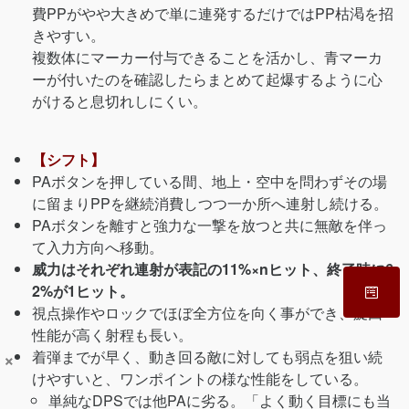
費PPがやや大きめで単に連発するだけではPP枯渇を招
きやすい。
複数体にマーカー付与できることを活かし、青マーカ
ーが付いたのを確認したらまとめて起爆するように心
がけると息切れしにくい。
【シフト】
PAボタンを押している間、地上・空中を問わずその場
に留まりPPを継続消費しつつ一か所へ連射し続ける。
PAボタンを離すと強力な一撃を放つと共に無敵を伴っ
て入力方向へ移動。
威力はそれぞれ連射が表記の11%×nヒット、終了時に6
2%が1ヒット。
視点操作やロックでほぼ全方位を向く事ができ、旋回
性能が高く射程も長い。
×
着弾までが早く、動き回る敵に対しても弱点を狙い続
けやすいと、ワンポイントの様な性能をしている。
単純なDPSでは他PAに劣る。「よく動く目標にも当