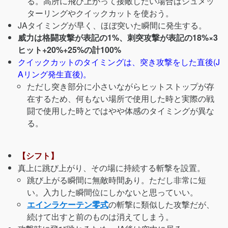
る。高所に飛び上がって接敵したい場合はシュメッ
ターリングやクイックカットを使おう。
JAタイミングが早く、ほぼ突いた瞬間に発生する。
威力は格闘攻撃が表記の1%、刺突攻撃が表記の18%×3
ヒット+20%+25%の計100%
クイックカットのタイミングは、突き攻撃をした直後(J
Aリング発生直後)。
ただし突き部分に小さいながらヒットストップが存
在するため、何もない場所で使用した時と実際の戦
闘で使用した時とではやや体感のタイミングが異な
る。
【シフト】
真上に跳び上がり、その場に持続する斬撃を設置。
跳び上がる瞬間に無敵時間あり。ただし非常に短
い。入力した瞬間位にしかないと思っていい。
エインラケーテン零式
の斬撃に類似した攻撃だが、
続けて出すと前のものは消えてしまう。