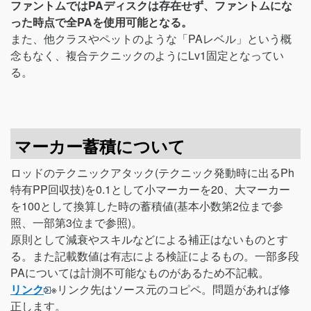
ファントムではPAディスクは存在せず、ファントムにな
った時点で全PAを使用可能となる。
また、他クラスやペットのような「PAレベル」という概
念もなく、複合テクニックのようにLv1固定となってい
る。
マーカー蓄積について
ロッドのテクニックアタック(テクニック発動時に出るPh
特有PP回収技)を0.1として小マーカーを20、大マーカー
を100として換算した時の蓄積値(基本小数第2位まで参
照、一部第3位まで参照)。
原則として減衰やスキルなどによる補正はないものとす
る。また記載数値は有志による検証によるもの。一部多段
PAについては計測不可能なものがあるため不記載。
リンク
※リンク先はソース元のコピペ。問題があれば修
正します。