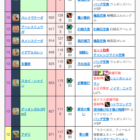
バッヂ交換
ウェポンズバッ
ヂSP
7
128
極晶交換
極機晶ユルルング
13
スレイヴクーガ
920
魔の誓約
8
ル
35
4
アーレスリュウ
128
13
917
幻精天恵
幻精石交換
幻精石アーレス
ガ
3
50
4
127
13
ネメシスクーガ
914
負討滅刃
極晶交換
極原晶ガレル
9
50
4
118
セット効果
13
イデアルカレン
848
強闘心
7
チャレンジマイル交換
60
7
115
バッヂ交換
ウェポンズバッ
13
玄朧夜
825
月白淡花
5
ヂSP
25
装備可能
固有PA:
シュンカシュン
4
スカイ・シャイ
115
13
853
必撃衝打
ラン
ン
1
55
お正月限定
ノイヤ・ニャウ
Lv71-
全クラス装備可能
固有PA:
ハトウリンドウ
4
ディオシガルガV
111
新世の誓
混沌喚び出す龍の咆哮
XH エ
13
827
er2
6
い
00
リアドロップ
バッヂ交換
ウェポンズバッ
ヂSP
「ラスベガス」フィールド
6
117
12
アギリ
871
零の襲
複数種エネミー Lv66-
5
85
ラスベガスコレクション