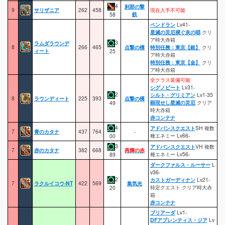
4
刹那の撃
9
サリザニア
262
458
現在入手不可能
鉄
58
ペンドラン
Lv41-
星滅の災厄禊ぐ灰の唱
クリ
ア時大赤箱
3
ラムダラウンデ
8
266
465
点撃の構
特別任務：東京【銀】
クリ
ィート
25
ア時大赤箱
特別任務：東京【金】
クリ
ア時大赤箱
全クラス装備可能
シグノビート
Lv31-
2
シルト・グリミアン
Lv1-35
8
ラウンディート
225
393
点撃の構
顕現せし星滅の災厄
クリア
49
時大赤箱
赤コンテナ
4
アドバンスクエスト
SH 複数
7
青のカタナ
437
764
-
種エネミー Lv66-
00
3
アドバンスクエスト
VH 複数
7
赤のカタナ
382
668
再輝の赤
種エネミー Lv56-
89
ダークファルス・ルーサー
L
v36-
2
カストガーディナン
Lv21-
7
ラクルイコウ-NT
422
569
集気光
特定クエスト クリア時大赤
20
箱
赤コンテナ
ブリアーダ
Lv1-
DFアプレンティス・ジア
Lv