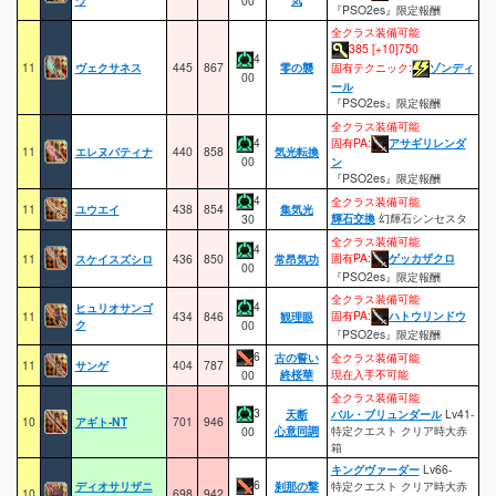
00
『PSO2es』限定報酬
全クラス装備可能
385 [+10]750
4
11
ヴェクサネス
445
867
零の襲
固有テクニック:
ゾンディ
00
ール
『PSO2es』限定報酬
全クラス装備可能
4
固有PA:
アサギリレンダ
11
エレヌバティナ
440
858
気光転換
00
ン
『PSO2es』限定報酬
4
全クラス装備可能
11
ユウエイ
438
854
集気光
輝石交換
幻輝石シンセスタ
30
全クラス装備可能
4
固有PA:
ゲッカザクロ
11
スケイスズシロ
436
850
常昂気功
00
『PSO2es』限定報酬
全クラス装備可能
4
ヒュリオサンゴ
固有PA:
ハトウリンドウ
11
434
846
観理眼
ク
00
『PSO2es』限定報酬
6
古の誓い
全クラス装備可能
11
サンゲ
404
787
終桜華
現在入手不可能
00
全クラス装備可能
3
天断
バル・ブリュンダール
Lv41-
10
アギト-NT
701
946
心意同調
特定クエスト クリア時大赤
00
箱
キングヴァーダー
Lv66-
6
ディオサリザニ
刹那の撃
特定クエスト クリア時大赤
10
698
942