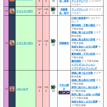
6
2
迅・進攻
アップグレード
シュベルブ
30
ースター
4
107
145
死闘奮
アップグレード
クリシスブ
13
クリシスバゼラ
6
2
迅・堅守
ースター
30
幻惑の森探索
SH- エリアド
ロップ
魔神城戦：不断の闘志
クリ
ア時大赤箱
壊城に舞う紅き邪竜
クリア
時大赤箱
崩城に甦る黒衣の邪竜
クリ
4
107
145
13
イヴリダバゼラ
死闘奮迅
ア時大赤箱
6
2
30
地底を染めし女王の悪夢
ク
リア時大赤箱
魔神城戦：不尽の狂気
クリ
ア時大赤箱
魔神城戦
クリア時大赤箱
イヴリダコレクション
イヴリダコレクション2
壊城に舞う紅き邪竜
クリア
時大赤箱
崩城に甦る黒衣の邪竜
クリ
ア時大赤箱
千年の輝
4
106
143
異界に紡がれし知の化身
ク
き
13
バルバルア
3
5
リア時大赤箱
00
異界に甦りし全知への渇望
クリア時大赤箱
地底を染めし女王の悪夢
ク
リア時大赤箱