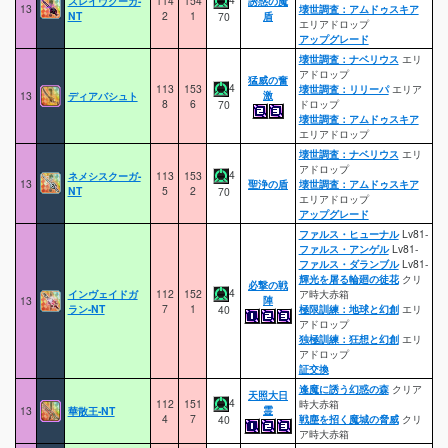
スレイヴクーガ-
114
154
誘惑の魔
13
壊世調査：アムドゥスキア
NT
2
1
盾
70
エリアドロップ
アップグレード
壊世調査：ナベリウス
エリ
アドロップ
猛威の奮
4
113
153
壊世調査：リリーパ
エリア
激
13
ディアバシュト
8
6
ドロップ
70
壊世調査：アムドゥスキア
エリアドロップ
壊世調査：ナベリウス
エリ
アドロップ
4
ネメシスクーガ-
113
153
13
聖浄の盾
壊世調査：アムドゥスキア
NT
5
2
70
エリアドロップ
アップグレード
ファルス・ヒューナル
Lv81-
ファルス・アンゲル
Lv81-
ファルス・ダランブル
Lv81-
輝光を屠る輪廻の徒花
クリ
必撃の戦
4
インヴェイドガ
112
152
ア時大赤箱
陣
13
ラン-NT
7
1
極限訓練：地球と幻創
エリ
40
アドロップ
独極訓練：狂想と幻創
エリ
アドロップ
証交換
逢魔に誘う幻惑の森
クリア
天照大日
4
112
151
時大赤箱
霊
13
華散王-NT
4
7
戦塵を招く魔城の脅威
クリ
40
ア時大赤箱