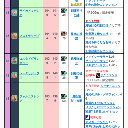
福
アップグレード
錬成開花
幻創の造神コレクション
4
サイカドミナシ
104
141
闘護昂浄
13
『PSO2es』限定報酬
オ
9
6
の陣
40
セット効果
月駆ける幻創の母
クリア時
大赤箱
4
104
140
星光の残
創世導く母なる神
クリア時
13
アストラリープ
4
9
滓
大赤箱
70
輝光を砕く母なる神
クリア
時大赤箱
幻創の母コレクション
フォイソーサラー
Lv61-
4
コルタドグラン
103
140
絶魔物滅
13
グランソーサラー
Lv61-
サラー
9
2
牙
00
メギドソーサラー
Lv61-
全クラス装備可能
4
レーテサジェフ
103
140
刹那の極
固有PA:
サクラエンド
13
ス
8
1
撃
35
『PSO2es』限定報酬
お月見限定
ルーナ・ニャウ
Lv71-
月光のガル・グリフォン
Lv7
4
フォルニスレン
103
139
属性追
13
6-
グ
7
9
従・炎闇
60
戦道2017コレクション
メリクリ2017コレクション
戦道’19武器コレクション
装備可能
オメガ・アンゲル
Lv71-
異界に紡がれし知の化身
ク