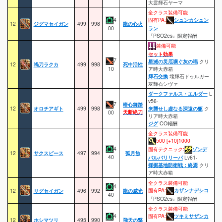
大霊輝石ヤーマ
全クラス装備可能
4
固有PA:
シュンカシュン
12
ジグマセイガン
499
998
龍の心火
00
ラン
『PSO2es』限定報酬
装備可能
セット効果
7
星滅の災厄禊ぐ灰の唱
クリ
12
禍刀ラクカ
499
998
死中活性
10
ア時大赤箱
輝石交換
壊輝石ドゥルガー
灰輝石シヴァ
ダークファルス・エルダー
L
v56-
7
暗心舞踏
12
オロチアギト
499
998
来襲せし虚なる深遠の躯
ク
天断絶刀
00
リア時大赤箱
ジグ
CO報酬
全クラス装備可能
500 [+10]1000
4
固有テクニック:
ゾンデ
12
サクスピース
497
994
弧月蝕
40
バルバリリーパ
Lv61-
採掘基地防衛戦：終焉
クリ
ア時大赤箱
全クラス装備可能
4
固有PA:
カザンナデシコ
12
リグセイガン
496
992
龍の威光
40
『PSO2es』限定報酬
全クラス装備可能
4
固有PA:
ツキミサザンカ
12
ホシマツリ
495
990
飛天の撃