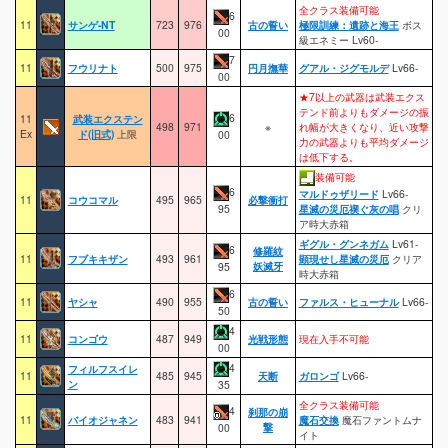
全クラス装備可能
6
11
サンゲ-NT
723
976
古の誓い
極限訓練：遺跡と海王
ボス
00
級エネミー Lv60-
7
11
フウリナト
500
975
円月撫華
グアル・ジグモルデ
Lv66-
00
★7以上の武器は武装エクス
テンド前よりもダメージの振
6
11
武装エクステン
498
971
※
れ幅が大きくなり、近い攻撃
Ex
ド(旧式)
上限
00
力の武器よりも平均ダメージ
は低下する。
装備可能
6
マルドゥザリード
Lv66-
11
コウコマル
495
965
必撃衝打
95
星滅の災厄禊ぐ灰の唱
クリ
ア時大赤箱
ギグル・グンネガム
Lv61-
6
修羅紋
11
フブキキザン
493
961
顕現せし星滅の災厄
クリア
妖滅牙
95
時大赤箱
6
11
ヤシャ
490
955
古の誓い
ファルス・ヒューナル
Lv66-
50
4
11
コンゴウ
487
949
光戦形態
現在入手不可能
00
4
フィルフスイレ
11
485
945
天断
ガロンゴ
Lv66-
ン
35
全クラス装備可能
4
刹那の崩
11
バイオジャネン
483
941
魔石交換
魔石ファントムナ
撃
00
イト