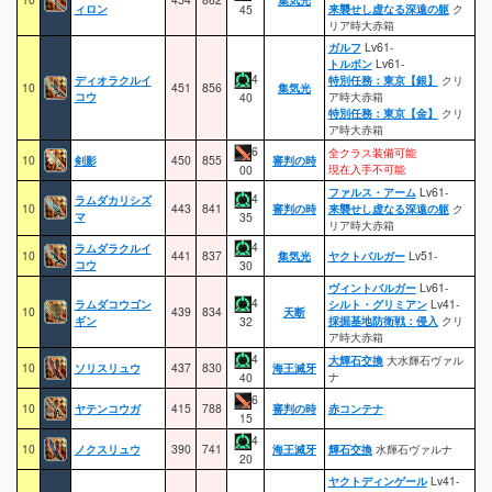
ィロン
来襲せし虚なる深遠の躯
ク
45
リア時大赤箱
ガルフ
Lv61-
トルボン
Lv61-
4
ディオラクルイ
特別任務：東京【銀】
クリ
10
451
856
集気光
コウ
ア時大赤箱
40
特別任務：東京【金】
クリ
ア時大赤箱
6
全クラス装備可能
10
剣影
450
855
審判の時
現在入手不可能
00
ファルス・アーム
Lv61-
4
ラムダカリシズ
10
443
841
審判の時
来襲せし虚なる深遠の躯
ク
マ
35
リア時大赤箱
4
ラムダラクルイ
10
441
837
集気光
ヤクトバルガー
Lv51-
コウ
30
ヴィントバルガー
Lv61-
4
ラムダコウゴン
シルト・グリミアン
Lv41-
10
439
834
天断
ギン
採掘基地防衛戦：侵入
クリ
32
ア時大赤箱
4
大輝石交換
大水輝石ヴァル
10
ソリスリュウ
437
830
海王滅牙
ナ
40
6
10
ヤテンコウガ
415
788
審判の時
赤コンテナ
15
4
10
ノクスリュウ
390
741
海王滅牙
輝石交換
水輝石ヴァルナ
20
ヤクトディンゲール
Lv41-