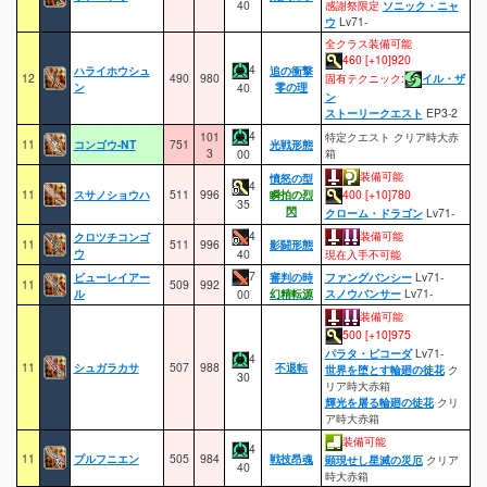
40
感謝祭限定
ソニック・ニャ
ウ
Lv71-
全クラス装備可能
460 [+10]920
4
ハライホウシュ
追の衝撃
12
490
980
固有テクニック:
イル・ザ
ン
零の理
40
ン
ストーリークエスト
EP3-2
4
101
特定クエスト クリア時大赤
11
コンゴウ-NT
751
光戦形態
3
箱
00
装備可能
憤怒の型
4
11
スサノショウハ
511
996
瞬拍の烈
400 [+10]780
35
閃
クローム・ドラゴン
Lv71-
4
装備可能
クロツチコンゴ
11
511
996
影闘形態
ウ
40
現在入手不可能
7
ビューレイアー
審判の時
ファングバンシー
Lv71-
11
509
992
ル
幻精転源
スノウバンサー
Lv71-
00
装備可能
500 [+10]975
パラタ・ピコーダ
Lv71-
4
11
シュガラカサ
507
988
不退転
世界を堕とす輪廻の徒花
ク
30
リア時大赤箱
輝光を屠る輪廻の徒花
クリ
ア時大赤箱
装備可能
4
11
プルフニエン
505
984
戦技昂魂
顕現せし星滅の災厄
クリア
40
時大赤箱