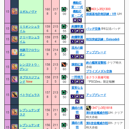
機動応
変・一式
5
963 [+35]1300
160
217
機動応
15
エギルノヴァ
8
0
00
採掘基地防衛訓練：VR
UH
変・二式
5
絢爛華麗
ミリオンシュラ
159
215
15
バッヂ交換
8年記念バッヂ
イム
6
4
55
3
絢爛華麗
クリーサシュラ
159
215
15
特別突破訓練：Episode6
イム
6
4
00
流光の蘇
5
光跡刀フロラシ
158
214
回
15
アップグレード
オン
9
5
50
終の艦隊迎撃戦
クリア時大
8
煉獄紅蓮
レンゴクトウ・
158
213
15
赤箱
グレン
3
7
60
プライズメダル交換
5
一閃壊刃
ネブロスジフェ
158
213
全クラス装備可能
15
ンド
New
2
5
『PSO2es』限定報酬
00
質実なる
勇
5
157
213
15
ペトラピュラス
アップグレード
8
0
50
濃紺の夜
1347 [+35]1818
5
レプシュテンダ
156
211
明
15
第6使徒殲滅作戦
UH- クリア
スク
3
0
60
時大赤箱
濃紺の夜
第6使徒殲滅作戦
XH- クリア
5
レプシュテンオ
156
211
明
15
時大赤箱