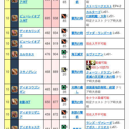
ア-NT
鉄
箱
65
ストーリークエスト
EP4-2
カルターゴ
Lv61-
6
ビューレイオブ
幻創戦艦・大和
Lv51-
10
695
938
審判の時
ス-NT
特定クエスト クリア時大赤
85
箱
6
ディオカリシズ
10
492
934
審判の時
ヴァダ・ランズーネ
Lv66-
マ
90
6
ビューレイオブ
10
484
919
審判の時
現在入手不可能
ス
85
4
10
カルサネス
476
904
海王滅牙
セヴァニアン
Lv61-
50
装備可能
300 [+10]570
4
10
スサノグレン
468
889
審判の時
クォーツ・ドラゴン
Lv61-
20
星滅の災厄禊ぐ灰の唱
クリ
ア時大赤箱
4
ディオコウゴン
光輝の癒
採掘基地防衛戦：絶望
クリ
10
465
883
ギン
し
ア時大赤箱
35
全クラス装備可能
6
10
剣影-NT
650
877
審判の時
特定クエスト クリア時大赤
20
箱
6
ディオサリザニ
刹那の撃
10
459
872
現在入手不可能
ア
鉄
65
ランズ・ヴァレーダ
Lv66-
4
ディオキャステ
アポス・ドリオス
Lv61-
10
454
862
集気光