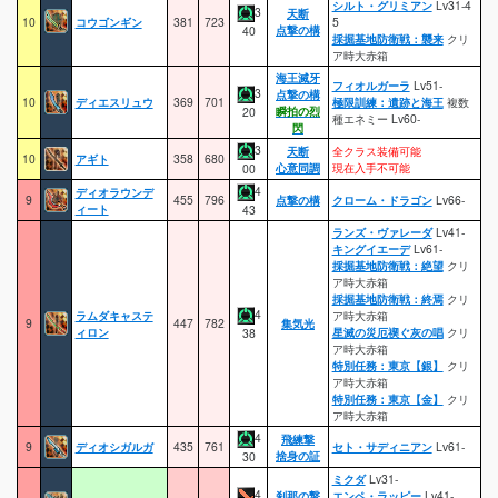
シルト・グリミアン
Lv31-4
3
天断
10
コウゴンギン
381
723
5
点撃の構
40
採掘基地防衛戦：襲来
クリ
ア時大赤箱
海王滅牙
フィオルガーラ
Lv51-
3
点撃の構
10
ディエスリュウ
369
701
極限訓練：遺跡と海王
複数
瞬拍の烈
20
種エネミー Lv60-
閃
3
天断
全クラス装備可能
10
アギト
358
680
心意同調
現在入手不可能
00
4
ディオラウンデ
9
455
796
点撃の構
クローム・ドラゴン
Lv66-
ィート
43
ランズ・ヴァレーダ
Lv41-
キングイエーデ
Lv61-
採掘基地防衛戦：絶望
クリ
ア時大赤箱
採掘基地防衛戦：終焉
クリ
4
ラムダキャステ
ア時大赤箱
9
447
782
集気光
ィロン
星滅の災厄禊ぐ灰の唱
クリ
38
ア時大赤箱
特別任務：東京【銀】
クリ
ア時大赤箱
特別任務：東京【金】
クリ
ア時大赤箱
4
飛練撃
9
ディオシガルガ
435
761
セト・サディニアン
Lv61-
捨身の証
30
ミクダ
Lv31-
4
刹那の撃
エンペ・ラッピー
Lv41-