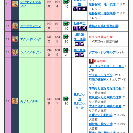
5
レゾナントタル
144
194
標
15
超界探索：地下坑道
エリア
メイ
0
4
40
ドロップ
超界探索：採掘場跡
エリア
ドロップ
5
動静不二
142
191
14
ニーケジンラン
虚無より睨む原初の闇
0
7
10
属性追
4
136
183
全クラス装備可能
従・炎闇
14
アクルドレング
2
8
『PSO2es』限定報酬
60
4
死中発揚
134
180
14
シノノメキザン
グアル・ジグモルデ
Lv91-
0
9
70
装備可能
ダークファルス・ルーサー
L
v76-
ヴォル・ドラゴン
Lv81-
幻惑の森探索
XH エリアドロ
ップ
来襲せし虚なる深遠の躯
ク
リア時大赤箱
風視の太
威風堂々たる鋼鉄の進撃
ク
4
133
180
刀
14
カザミノタチ
リア時大赤箱
9
7
風視の太
80
大海に顕れし鋼鉄の巨艦
ク
刀・改
リア時大赤箱
月駆ける幻創の母
クリア時
大赤箱
創世導く母なる神
クリア時
大赤箱
輝光を砕く母なる神
クリア