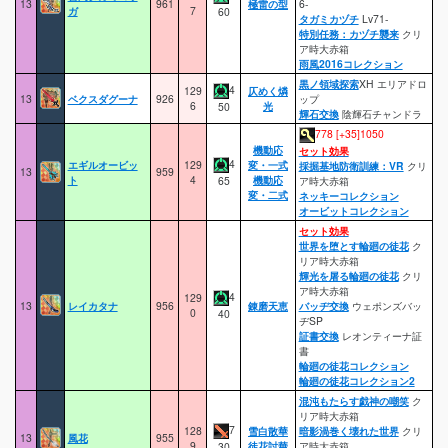
13
961
極雷の型
6-
ガ
7
60
タガミカヅチ
Lv71-
特別任務：カヅチ襲来
クリ
ア時大赤箱
雨風2016コレクション
黒ノ領域探索
XH エリアドロ
4
129
仄めく燐
13
ベクスダグーナ
926
ップ
6
光
50
輝石交換
陰輝石チャンドラ
778 [+35]1050
機動応
セット効果
4
エギルオービッ
129
変・一式
採掘基地防衛訓練：VR
クリ
13
959
ト
4
機動応
65
ア時大赤箱
変・二式
ネッキーコレクション
オービットコレクション
セット効果
世界を堕とす輪廻の徒花
ク
リア時大赤箱
輝光を屠る輪廻の徒花
クリ
ア時大赤箱
4
129
13
レイカタナ
956
錬磨天恵
バッヂ交換
ウェポンズバッ
0
40
ヂSP
証書交換
レオンティーナ証
書
輪廻の徒花コレクション
輪廻の徒花コレクション2
混沌もたらす戯神の嘲笑
ク
リア時大赤箱
7
128
雪白散華
暗影渦巻く壊れた世界
クリ
13
風花
955
9
徒花討華
ア時大赤箱
30