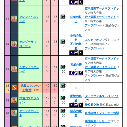
65
空中遊園アークマランド
ク
リア時大赤箱
4
グレンノベニレ
117
158
紅焔の誓
砂上遊園アークマランド
ク
14
ンゲ
2
2
い
リア時大赤箱
30
アップグレード
重焔石ヴェ
スタ
不朽の息
吹
エルゼリオン
Lv71-
（エネ
4
セレダーサウ
114
153
不朽の鼓
14
ミー出現期間終了）
ロ・ザラ
0
9
30
動
アップグレード
空中遊園アークマランド
ク
リア時大赤箱
紫焔の誓
4
シエンノベニレ
112
151
砂上遊園アークマランド
ク
い
14
ンゲ
5
8
リア時大赤箱
30
アップグレード
重焔石ヴェ
スタ
5
13
武装エクステン
140
189
※
Ex
ド(新世)
上限
1
1
50
闇恨の再
ダークファルス・ペルソナ
L
4
深遠刀フロラシ
117
158
臨
13
v71-
オン
3
3
00
希粒石交換
希粒石エレボス
4
グラテスバシュ
114
154
闘志の奮
13
逆境訓練：フォトナー強襲
ト
5
5
激
60
壊世調査：リリーパ
エリア
ドロップ
4