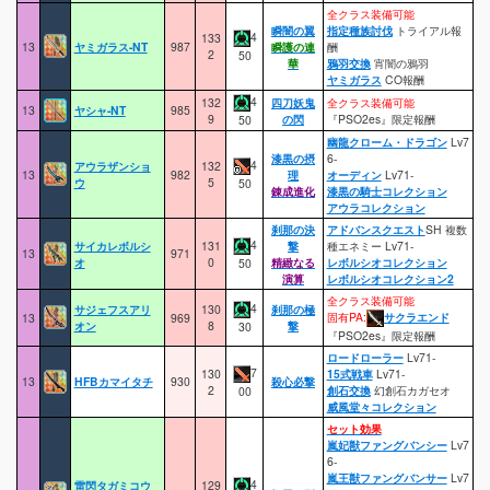
全クラス装備可能
瞬闇の翼
指定種族討伐
トライアル報
4
133
13
ヤミガラス-NT
987
瞬護の連
酬
2
50
華
鴉羽交換
宵闇の鴉羽
ヤミガラス
CO報酬
4
132
四刀妖鬼
全クラス装備可能
13
ヤシャ-NT
985
9
の閃
『PSO2es』限定報酬
50
幽龍クローム・ドラゴン
Lv7
漆黒の摂
6-
4
アウラザンショ
132
13
982
理
オーディン
Lv71-
ウ
5
50
錬成進化
漆黒の騎士コレクション
アウラコレクション
刹那の決
アドバンスクエスト
SH 複数
4
サイカレボルシ
131
撃
種エネミー Lv71-
13
971
オ
0
精緻なる
レボルシオコレクション
50
演算
レボルシオコレクション2
全クラス装備可能
4
サジェフスアリ
130
刹那の極
固有PA:
サクラエンド
13
969
オン
8
撃
30
『PSO2es』限定報酬
ロードローラー
Lv71-
7
130
15式戦車
Lv71-
13
HFBカマイタチ
930
殺心必撃
2
創石交換
幻創石カガセオ
00
威風堂々コレクション
セット効果
嵐妃獣ファングバンシー
Lv7
6-
嵐王獣ファングバンサー
Lv7
4
雷閃タガミコウ
129