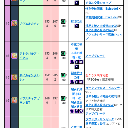
ーブ
3
0
60
メダル交換ショップ
特別突破訓練：Episode5
X
H-
壊世周回試練：Excluder
XH
5
封印の牙
153
207
-
15
ノヴェルカタナ
8
6
世界を堕とす輪廻の徒花
UH
30
輝光を屠る輪廻の徒花
UH
ノヴェルシリーズ交換ショッ
プ
不滅の戦
魂
不滅の戦
5
アトラバルア・
153
206
15
アップグレード
魂・改
イクス
3
9
30
闘護昂浄
5
サイカインクル
152
205
全クラス装備可能
の陣
15
シオ
0
2
『PSO2es』限定報酬
00
ダークファルス・ペルソナ
L
闇き幻精
v86-
闇き幻
世界を堕とす輪廻の徒花
UH
5
精・改
オフスティアガ
146
197
15
クリア時大赤箱
闇き聖盾
ラン-NT
0
1
30
輝光を屠る輪廻の徒花
UH ク
闇き惑盾
リア時大赤箱
アップグレード
ラファガ・リンガーダ
Lv91-
超界探索：砂漠
エリアドロ
亡霊の墓
ップ