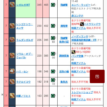
11-40
1
7
シガルガ-NT
345
465
飛練撃
エンペ・ラッピー
Lv1-
特定クエスト クリア時大赤
箱
赤コンテナ
全クラス装備可能
固有PA:
ハトウリンドウ
レンゴクトウ・
1
7
230
402
濤竜華
エンサ
特典アイテム
現在入手不可
能
ノーディランサ
Lv31-
2
飛練撃
7
ラムダシガルガ
226
395
採掘基地防衛訓練：VR
クリ
捨身の証
60
ア時大赤箱
全クラス装備可能
200 [+10]350
3
ソウル・オブ・
7
220
385
調律変換
バッヂ交換
アークスバッヂ
ウォパル
00
緑
特典アイテム
全クラス装備可能
1
7
ハリ・セン
198
346
須臾の極
特典アイテム
現在入手不可
能
1
7
ラクルイコウ
182
318
集気光
現在入手不可能
72
全クラス装備可能
トレジャーショップ
現在入
×
1
7
剣影／リヒト
163
285
-
手不可能
特典アイテム
現在入手不可
能