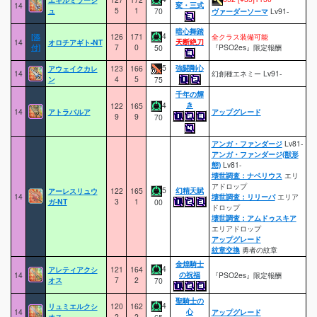
変・三式
14
ュ
5
1
70
ヴァーダーソーマ
Lv91-
暗心舞踏
4
[添
126
171
全クラス装備可能
天断絶刀
14
オロチアギト-NT
付]
7
0
『PSO2es』限定報酬
50
5
強闘剛心
アウェイクカレ
123
166
14
幻創種エネミー Lv91-
ン
4
5
75
千年の輝
き
4
122
165
14
アトラバルア
アップグレード
9
9
70
アンガ・ファンダージ
Lv81-
アンガ・ファンダージ(獣形
態)
Lv81-
壊世調査：ナベリウス
エリ
アドロップ
5
幻精天賦
アーレスリュウ
122
165
14
壊世調査：リリーパ
エリア
ガ-NT
3
1
00
ドロップ
壊世調査：アムドゥスキア
エリアドロップ
アップグレード
紋章交換
勇者の紋章
金煌騎士
4
アレティアクシ
121
164
の祝福
14
『PSO2es』限定報酬
オス
7
2
70
聖騎士の
4
リュミエルクシ
120
162
心
14
アップグレード
オス
2
2