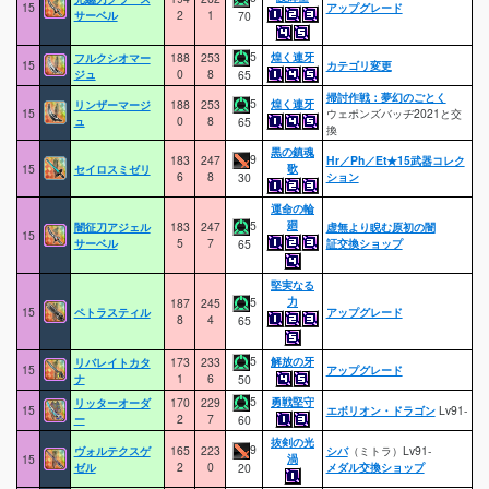
15
アップグレード
サーベル
2
1
70
5
煌く連牙
フルクシオマー
188
253
15
カテゴリ変更
ジュ
0
8
65
掃討作戦：夢幻のごとく
5
煌く連牙
リンザーマージ
188
253
15
ウェポンズバッヂ2021と交
ュ
0
8
65
換
黒の鎮魂
9
183
247
Hr／Ph／Et★15武器コレク
歌
15
セイロスミゼリ
6
8
ション
30
運命の輪
廻
5
闇征刀アジェル
183
247
虚無より睨む原初の闇
15
サーベル
5
7
証交換ショップ
65
堅実なる
力
5
187
245
15
ペトラスティル
アップグレード
8
4
65
5
解放の牙
リバレイトカタ
173
233
15
アップグレード
ナ
1
6
50
5
勇戦堅守
リッターオーダ
170
229
15
エボリオン・ドラゴン
Lv91-
ー
2
7
60
抜剣の光
9
ヴォルテクスゲ
165
223
シバ
（ミトラ）Lv91-
渦
15
ゼル
2
0
メダル交換ショップ
20