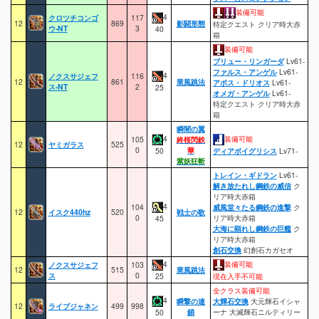
装備可能
4
クロツチコンゴ
117
12
869
影闘形態
特定クエスト クリア時大赤
ウ-NT
3
40
箱
装備可能
ブリュー・リンガーダ
Lv61-
ファルス・アンゲル
Lv61-
4
ノクスサジェフ
116
12
861
業風跳法
アポス・ドリオス
Lv61-
ス-NT
2
25
オメガ・アンゲル
Lv61-
特定クエスト クリア時大赤
箱
瞬闇の翼
4
装備可能
105
終桜閃鉄
12
ヤミガラス
525
0
華
50
ディアボイグリシス
Lv71-
紫妖狂斬
トレイン・ギドラン
Lv61-
解き放たれし鋼鉄の威信
ク
リア時大赤箱
4
104
威風堂々たる鋼鉄の進撃
ク
12
イスク440hz
520
戦士の歌
0
リア時大赤箱
45
大海に顕れし鋼鉄の巨艦
ク
リア時大赤箱
創石交換
幻創石カガセオ
4
装備可能
ノクスサジェフ
103
12
515
業風跳法
ス
0
25
現在入手不可能
全クラス装備可能
4
瞬撃の連
大輝石交換
大元輝石イシャ
12
ライブジャネン
499
998
鎖
ーナ 大滅輝石ニルティリー
50