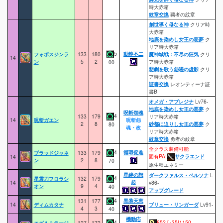
時大赤箱
紋章交換
覇者の紋章
創世導く母なる神
クリア時
大赤箱
地底を染めし女王の悪夢
ク
リア時大赤箱
5
動静不二
フォボスジンラ
133
180
魔神城戦：不尽の狂気
クリ
14
ン
5
2
ア時大赤箱
00
悲劇を歌う怨嗟の虚影
クリ
ア時大赤箱
証書交換
レオンティーナ証
書B
オメガ・アプレジナ
Lv76-
地底を染めし女王の悪夢
ク
呪斬怨魂
4
133
179
リア時大赤箱
14
呪斬ガエン
呪斬怨
2
8
砂都に迫りし女王の悪夢
ク
80
魂・改
リア時大赤箱
紋章交換
勇者の紋章
全クラス装備可能
4
循環促進
ブラッドジャネ
133
179
固有PA:
サクラエンド
14
ン
2
8
70
原生種エネミー
星絆の想
ダークファルス・ペルソナ
L
4
星震刀フロラシ
132
179
起
14
v86-
オン
9
4
40
アップグレード
4
黒装天恵
131
177
14
ディムカタナ
ブリュー・リンガーダ
Lv91-
4
3
40
機動応
4
852 [+35]1150
エギルミラージ
127
172