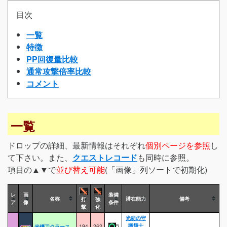
目次
一覧
特徴
PP回復量比較
通常攻撃倍率比較
コメント
一覧
ドロップの詳細、最新情報はそれぞれ
個別ページを参照
し
て下さい。また、
クエストレコード
も同時に参照。
項目の▲▼で
並び替え可能
(「画像」列ソートで初期化)
レ
画
装備
名称
潜在能力
備考
打
強
ア
像
条件
撃
化
光紡の守
護輝士
5
光纏刀クラース
194
262