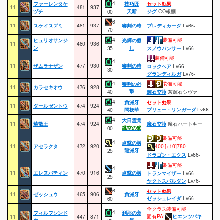
4
ファーレンタケ
技巧匠
セット効果
11
481
937
ヅチ
天断
ジグ
CO報酬
00
6
11
スケイスズミ
481
937
審判の時
プレディカーダ
Lv66-
70
4
装備可能
ヒュリオサンジ
光輝の癒
11
480
936
ン
し
35
スノウバンサー
Lv66-
装備可能
4
11
ザムラナザン
477
930
審判の時
ロックベア
Lv66-
30
グランディルガ
Lv76-
4
装備可能
審判の必
11
カラセキオウ
476
928
撃
40
輝石交換
灰輝石シヴァ
4
負滅牙
セット効果
11
ダールゼントウ
474
924
閃梗華
ブリュー・リンガーダ
Lv66-
40
4
大日霊貴
11
華散王
474
924
魔石交換
魔石ハートキー
跳空の撃
00
装備可能
4
点撃の構
11
アセラクタ
472
920
400 [+10]780
龍滅牙
25
ドラゴン・エクス
Lv66-
装備可能
4
11
エレヌバティン
470
916
点撃の構
トランマイザー
Lv66-
25
ヤクトスパルダン
Lv76-
6
セット効果
11
ゼッシュウ
465
906
負滅牙
ゼッシュレイダ
Lv66-
60
全クラス装備可能
4
フィルフシンド
刹那の衰
固有PA:
ヒエンツバキ
11
447
871
ウ
気