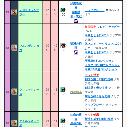
絶魔物滅
牙
4
テロスグランサ
105
142
アップグレード
魔骨石ケイ
崩城討
13
ラー
7
6
オス
00
邪・攻戦
梅雨限定
フログ・ラッピー
Lv71-
雨風とともに2018
クリア時
大赤箱
破滅の摂
氷上のメリークリスマス201
5
マルスザンショ
105
142
理
13
8
クリア時大赤箱
ウ
5
4
00
雨風とともに2019
クリア時
大赤箱
雨風2018コレクション
メリクリ2018コレクション
雨風’19武器コレクション
セット効果
創世を謳う幻創の造神
クリ
ア時大赤箱
創世導く母なる神
クリア時
4
クリファドシー
104
141
13
錬成開花
大赤箱
ス
9
6
65
輝光を砕く母なる神
クリア
時大赤箱
アップグレード
クリファド
フューズ
生命の導
セット効果
き
新世を成す幻創の造神
クリ
4
ゼイネシスシー
104
141
13
生命の祝
ア時大赤箱
ス
9
6
65