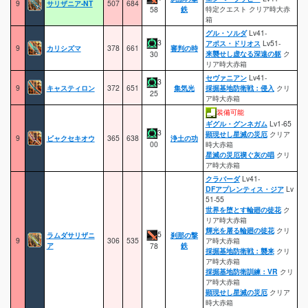
9
サリザニア-NT
507
684
鉄
特定クエスト クリア時大赤
58
箱
グル・ソルダ
Lv41-
3
アポス・ドリオス
Lv51-
9
カリシズマ
378
661
審判の時
来襲せし虚なる深遠の躯
ク
30
リア時大赤箱
セヴァニアン
Lv41-
3
9
キャスティロン
372
651
集気光
採掘基地防衛戦：侵入
クリ
25
ア時大赤箱
装備可能
ギグル・グンネガム
Lv1-65
3
顕現せし星滅の災厄
クリア
9
ビャクセキオウ
365
638
浄土の功
00
時大赤箱
星滅の災厄禊ぐ灰の唱
クリ
ア時大赤箱
クラバーダ
Lv41-
DFアプレンティス・ジア
Lv
51-55
世界を堕とす輪廻の徒花
ク
リア時大赤箱
輝光を屠る輪廻の徒花
クリ
5
ラムダサリザニ
刹那の撃
9
306
535
ア時大赤箱
ア
鉄
78
採掘基地防衛戦：襲来
クリ
ア時大赤箱
採掘基地防衛訓練：VR
クリ
ア時大赤箱
顕現せし星滅の災厄
クリア
時大赤箱