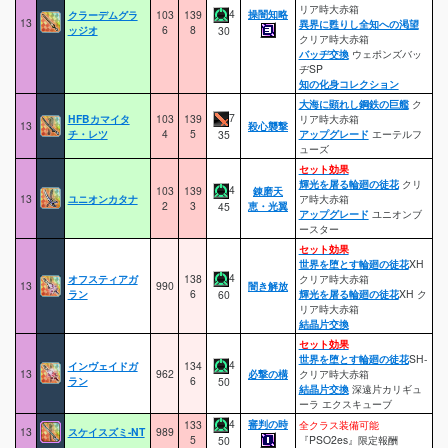
リア時大赤箱
4
操闇知略
クラーデムグラ
103
139
13
異界に甦りし全知への渇望
ッジオ
6
8
30
クリア時大赤箱
バッヂ交換
ウェポンズバッ
ヂSP
知の化身コレクション
大海に顕れし鋼鉄の巨艦
ク
7
HFBカマイタ
103
139
リア時大赤箱
13
殺心襲撃
チ・レツ
4
5
アップグレード
エーテルフ
35
ューズ
セット効果
輝光を屠る輪廻の徒花
クリ
4
103
139
錬磨天
13
ユニオンカタナ
ア時大赤箱
2
3
恵・光翼
45
アップグレード
ユニオンブ
ースター
セット効果
世界を堕とす輪廻の徒花
XH
4
オフスティアガ
138
クリア時大赤箱
13
990
闇き解放
ラン
6
輝光を屠る輪廻の徒花
XH ク
60
リア時大赤箱
結晶片交換
セット効果
世界を堕とす輪廻の徒花
SH-
4
インヴェイドガ
134
13
962
必撃の構
クリア時大赤箱
ラン
6
50
結晶片交換
深遠片カリギュ
ーラ エクスキューブ
4
審判の時
133
全クラス装備可能
13
スケイスズミ-NT
989
5
『PSO2es』限定報酬
50