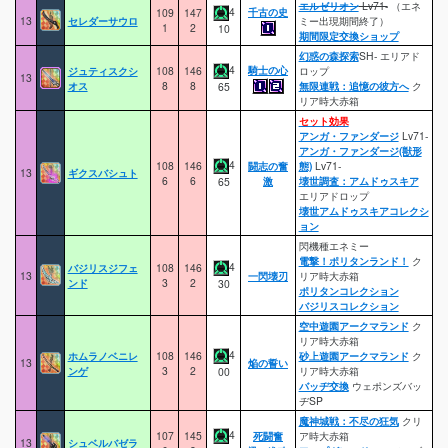
エルゼリオン
Lv71-
（エネ
4
千古の史
109
147
13
セレダーサウロ
ミー出現期間終了）
1
2
10
期間限定交換ショップ
幻惑の森探索
SH- エリアド
4
騎士の心
ジュティスクシ
108
146
ロップ
13
オス
8
8
無限連戦：追憶の彼方へ
ク
65
リア時大赤箱
セット効果
アンガ・ファンダージ
Lv71-
アンガ・ファンダージ(獣形
4
108
146
闘志の奮
態)
Lv71-
13
ギクスバシュト
6
6
激
壊世調査：アムドゥスキア
65
エリアドロップ
壊世アムドゥスキアコレクシ
ョン
閃機種エネミー
電撃！ポリタンランド！
ク
4
バジリスジフェ
108
146
13
一閃壊刃
リア時大赤箱
ンド
3
2
30
ポリタンコレクション
バジリスコレクション
空中遊園アークマランド
ク
リア時大赤箱
4
ホムラノベニレ
108
146
砂上遊園アークマランド
ク
13
焔の誓い
ンゲ
3
2
リア時大赤箱
00
バッヂ交換
ウェポンズバッ
ヂSP
魔神城戦：不尽の狂気
クリ
4
107
145
死闘奮
ア時大赤箱
13
シュベルバゼラ