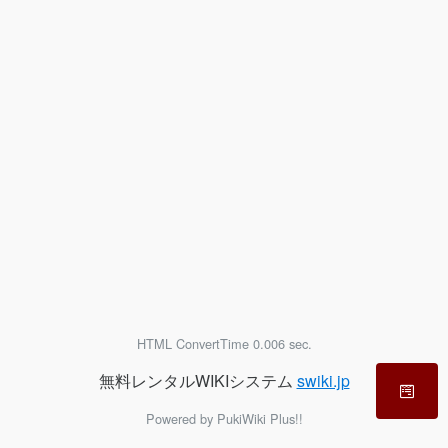
HTML ConvertTime 0.006 sec.
無料レンタルWIKIシステム
swiki.jp
Powered by PukiWiki Plus!!