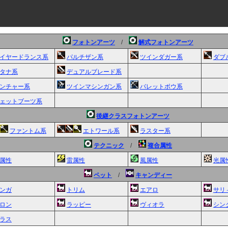
フォトンアーツ
/
解式フォトンアーツ
イヤードランス系
パルチザン系
ツインダガー系
ダブ
タナ系
デュアルブレード系
ンチャー系
ツインマシンガン系
バレットボウ系
ェットブーツ系
後継クラスフォトンアーツ
ファントム系
エトワール系
ラスター系
テクニック
/
複合属性
属性
雷属性
風属性
光属
ペット
/
キャンディー
ンガ
トリム
エアロ
サリ
ロン
ラッピー
ヴィオラ
シン
ラス