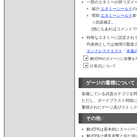
一部のエネミーが持つダメ
減少:
エネミーシールド
の
増加:
エネミーシールド
条
ィ武器補正。
(他にもあればコメントで
特殊なエネミーに設定され
代表例としては地球の緊急
エンドレスクエスト
「
永遠
解式PAのダメージに影響を与
▼
計算式について
▼
ゲージの蓄積について
装備している武器カテゴリを
ただし、ダークブラスト同様
蓄積されたゲージ及びストッ
その他
解式PAは基本的にスーパー
解式PAは通常攻撃と似た扱