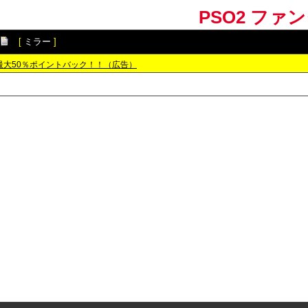
PSO2 ファ
[
ミラー
]
最大50％ポイントバック！！（広告）