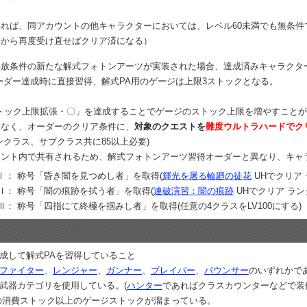
れば、同アカウントの他キャラクターにおいては、レベル60未満でも無条
棄から再度受け直せばクリア済になる）
解放条件の新たな解式フォトンアーツが実装された場合、達成済みキャラクタ
ーダー達成時に直接習得、解式PA用のゲージは上限3ストックとなる。
ストック上限拡張・〇」を達成することでゲージのストック上限を増やすこと
はなく、オーダーのクリア条件に、
対象のクエストを
難度ウルトラハードでク
ンクラス、サブクラス共に85以上必要)
ウント内で共有されるため、解式フォトンアーツ習得オーダーと異なり、キャ
Ⅰ： 称号「昏き闇を見つめし者」を取得(
輝光を屠る輪廻の徒花
UHでクリア 
Ⅱ： 称号「闇の痕跡を拭う者」を取得(
連破演習：闇の痕跡
UHでクリア ラン
： 称号「四指にて終極を掴みし者」を取得(任意の4クラスをLV100にする)
成して解式PAを習得していること
ファイター
、
レンジャー
、
ガンナー
、
ブレイバー
、
バウンサー
のいずれかで
武器カテゴリを使用している。(
ハンター
であればクラスカウンターなどで装
の消費ストック以上のゲージストックが溜まっている。