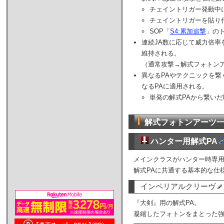
チェイントリガー発動中
チェイントリガーを貼り
SOP「
S4:累加追撃
」の
連続JA数に応じて威力倍率
維持される。
（通常攻撃→解式フォトンア
異なるPAやテクニックを繋
なるPAに適用される。
単発の解式PAから繋いだ
解式フォトンアーツ
ハンター用解式PA
メインクラスがハンター時専
解式PAに共通する基本的な仕
インペリアルクリーヴ
『大剣』用の解式PA。
凝縮したフォトンをまとった