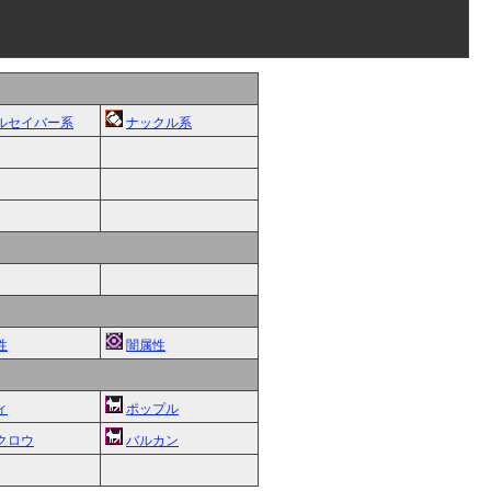
ルセイバー系
ナックル系
性
闇属性
ィ
ポップル
クロウ
バルカン