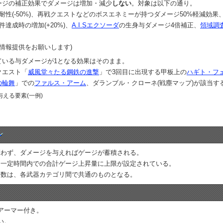
ージの補正効果でダメージは増加・減少
しない
。対象は以下の通り。
耐性(-50%)、再戦クエストなどのボスエネミーが持つダメージ50%軽減効
件達成時の増加(+20%)、
A.I.Sエクソーダ
の生身与ダメージ4倍補正、
領域調
情報提供をお願いします)
ている与ダメージが1となる効果はそのまま。
クエスト「
威風堂々たる鋼鉄の進撃
」で3回目に出現する甲板上の
ハギト・フ
の輪舞
」での
ファルス・アーム
、ダランブル・クローネ(戦塵マップ)が該当す
える要素(一例)
問わず、ダメージを与えればゲージが蓄積される。
に一定時間内での合計ゲージ上昇量に上限が設定されている。
ク数は、各武器カテゴリ間で共通のものとなる。
アーマー付き。
い。