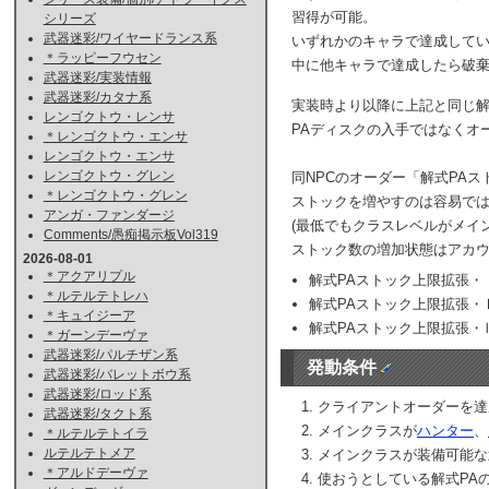
習得が可能。
シリーズ
武器迷彩/ワイヤードランス系
いずれかのキャラで達成してい
＊ラッピーフウセン
中に他キャラで達成したら破
武器迷彩/実装情報
武器迷彩/カタナ系
実装時より以降に上記と同じ
レンゴクトウ・レンサ
PAディスクの入手ではなくオ
＊レンゴクトウ・エンサ
レンゴクトウ・エンサ
レンゴクトウ・グレン
同NPCのオーダー「解式PA
＊レンゴクトウ・グレン
ストックを増やすのは容易で
アンガ・ファンダージ
(最低でもクラスレベルがメイ
Comments/愚痴掲示板Vol319
ストック数の増加状態はアカ
2026-08-01
＊アクアリプル
解式PAストック上限拡張・
＊ルテルテトレハ
解式PAストック上限拡張・
＊キュイジーア
解式PAストック上限拡張・Ⅲ
＊ガーンデーヴァ
武器迷彩/パルチザン系
発動条件
武器迷彩/バレットボウ系
武器迷彩/ロッド系
クライアントオーダーを達
武器迷彩/タクト系
メインクラスが
ハンター
、
＊ルテルテトイラ
ルテルテトメア
メインクラスが装備可能な
＊アルドデーヴァ
使おうとしている解式PA