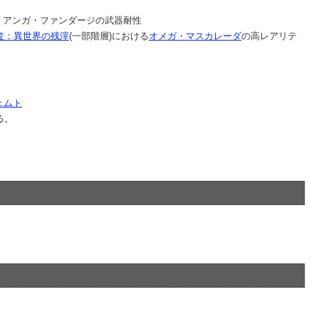
果、アンガ・ファンダージの武器耐性
査：異世界の残滓
(一部階層)における
オメガ・マスカレーダ
の高レアリテ
ェムト
る。