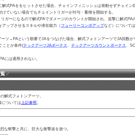
に解式PAををヒットさせた場合、チェインフィニッシュは発動せずチェイン
付けていない場合でもチェイントリガーが付与・蓄積を開始する。
トリガーになるので解式PAでダメージのカウントが開始され、追撃に解式PA
をアップさせるスキルや潜在能力（
フューリーコンボアップ
など）については
ーツ→PAという順番でJAをつなげた場合、解式フォトンアーツでJA回数が
ぐことが条件(
テックアーツJAボーナス
、
テックアーツカウントボーナス
、S
PAには適用されない。
一覧
用の解式フォトンアーツ。
様については
上記参照
。
強烈な斬撃と共に、巨大な衝撃波を放つ。