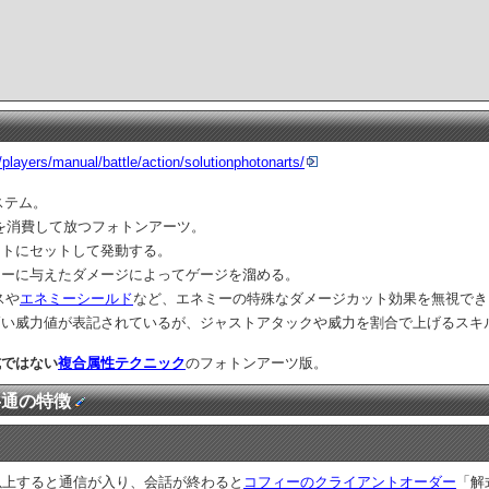
p/players/manual/battle/action/solutionphotonarts/
ステム。
を消費して放つフォトンアーツ。
ットにセットして発動する。
ミーに与えたダメージによってゲージを溜める。
スや
エネミーシールド
など、エネミーの特殊なダメージカット効果を無視でき
高い威力値が表記されているが、ジャストアタックや威力を割合で上げるスキ
式ではない
複合属性テクニック
のフォトンアーツ版。
共通の特徴
以上すると通信が入り、会話が終わると
コフィーのクライアントオーダー
「解