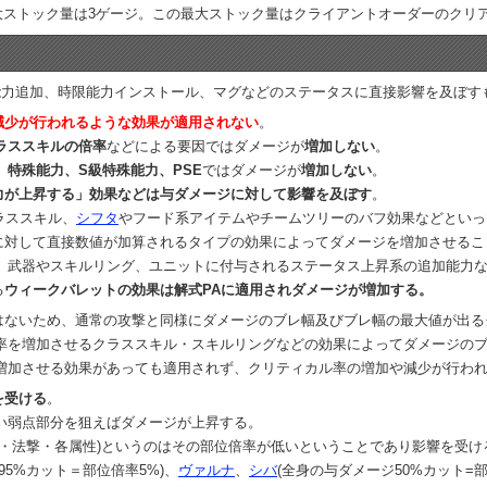
大ストック量は3ゲージ。この最大ストック量はクライアントオーダーのクリ
能力追加、時限能力インストール、マグなどのステータスに直接影響を及ぼす
減少が行われるような効果が適用されない
。
ラススキルの倍率
などによる要因ではダメージが
増加しない
。
特殊能力、S級特殊能力、PSE
ではダメージが
増加しない
。
力が上昇する」効果などは与ダメージに対して影響を及ぼす
。
ラススキル、
シフタ
やフード系アイテムやチームツリーのバフ効果などといっ
に対して直接数値が加算されるタイプの効果によってダメージを増加させるこ
、武器やスキルリング、ユニットに付与されるステータス上昇系の追加能力
る
ウィークバレットの効果は解式PAに適用されダメージが増加する。
はないため、通常の攻撃と同様にダメージのブレ幅及びブレ幅の最大値が出る
率を増加させるクラススキル・スキルリングなどの効果によってダメージの
増加させる効果があっても適用されず、クリティカル率の増加や減少が行わ
を受ける
。
い弱点部分を狙えばダメージが上昇する。
撃・法撃・各属性)というのはその部位倍率が低いということであり影響を受け
95%カット＝部位倍率5%)、
ヴァルナ
、
シバ
(全身の与ダメージ50%カット=部