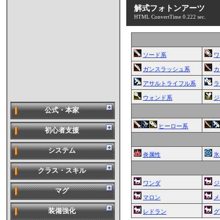
解式フォトンアーツ
HTML ConvertTime 0.222 sec.
ソード系
ワ
ガンスラッシュ系
カ
アサルトライフル系
ラ
ウォンド系
ジ
公式・本家
ヒーロー系
初心者支援
システム
炎属性
氷
クラス・スキル
ワンダ
ジ
マグ
マロン
メ
装備強化
レドラン
グ