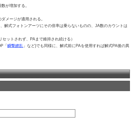
回数が増加する。
のダメージが適用される。
、解式フォトンアーツにその倍率は乗らないものの、JA数のカウントは
リセットされず、PAまで維持され続ける）
OP「
瞬撃繚乱
」など)でも同様に、解式前にPAを使用すれば解式PA後の異