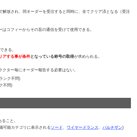
件で解放され、同オーダーを受注すると同時に、全てクリア済となる（受注
ーはコフィーからその旨の通信を受けて使用できる。
ができる。
リアする事が条件
となっている称号の取得
が求められる。
ラクター毎にオーダー報告する必要はない。
ランク不問)
ク不問)
あること。
備可能カテゴリに表示される
ソード
、
ワイヤードランス
、
パルチザン
)