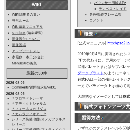
バウンサー用解式PA
WIKI
テンペストレイド
各PA動作フレーム数
WIKI編集者の集い
コメント
整形ルール
Wiki編集マニュアル
sandbox
(編集練習)
概要
画像添付について
[公式マニュアル]
http://pso2.j
画像置場
アップデートメモ
2019年9月4日に実装されたシ
参照数：
本日分
/
合計
PPの代わりに、専用のゲージ
MenuBar
の編集
武器パレットまたはサブパレ
ダークブラスト
のようにエネ
最新の50件
解式PAは一部の強化レイドボ
2026-08-06
一方でパラメータ上は極めて
Comments/質問掲示板Vol31
2026-08-05
大雑把なイメージとしては
略
＊ブロマペトレーマ
＊アディクトシャルム
解式フォトンアーツ
＊フィーネスカリダス
＊カムラディオアモク
習得方法
シリーズ装備/個別/オメガファルス
シリーズ
いずれかのクラスレベルを60
シリーズ装備/個別/アトラ・イクス