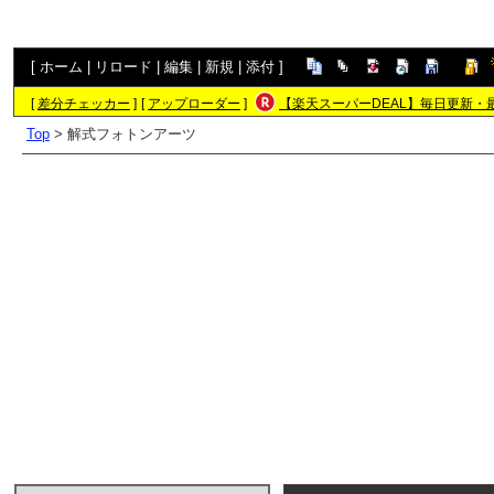
[
ホーム
|
リロード
|
編集
|
新規
|
添付
]
[
差分チェッカー
]
[
アップローダー
]
【楽天スーパーDEAL】毎日更新・
Top
> 解式フォトンアーツ