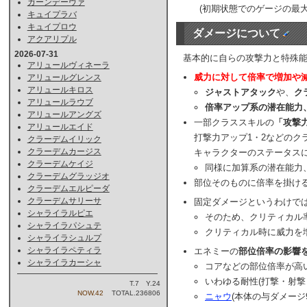
ガーンデーヴァ
(初期状態でのゲージの最
キュイプラバ
キュイプロウ
ダメージについて
アクアリプル
2026-07-31
基本的に自らの攻撃力と特殊
アリュールヴィネーラ
威力に対して倍率で増加や
アリュールグレンス
アリュールキロス
ジャストアタック
や、
ク
アリュールラウブ
倍率アップ系の潜在能力、
アリュールアングズ
一部クラススキルの
「攻撃
アリュールエイド
打撃力アップ1・2などのク
クラーデムイリック
クラーデムカージス
キャラクターのステータス
クラーデムケイジ
同様に加算系の潜在能力
クラーデムグラッジオ
部位そのものに倍率を掛け
クラーデムエルピーダ
クラーデムサリーサ
固定ダメージというわけで
シャライラルピエ
そのため、クリティカル
シャライラパシュテ
クリティカル時に威力を
シャライラシュルプ
シャライラペティラ
エネミーの
部位倍率の影響
シャライラカーシャ
コアなどの部位倍率が高
いわゆる耐性(打撃・射
T.7 Y.24
NOW.42
TOTAL.236806
ニャウ
(本体の与ダメージ