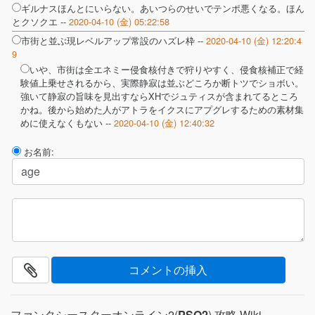
ギルナスほんとにいらない。あいつらのせいでテンポ悪くなる。ほん
とクソクエ --
2020-04-10 (金) 05:22:58
市街と並ぶ現レベルアップ常設のハズレ枠 --
2020-04-10 (金) 12:20:4
9
いや、市街は全エネミー侵食核付きで狩りやすく、侵食核補正で経
験値上乗せされるから、実際静寂は並ぶどころか断トツでショボい。
強いて静寂の旨味を見出すならXHでジュティスが含まれてるところ
かね。後から始めた人がアトラをイクスにアプグレするための素材集
めに使えなくもない --
2020-04-10 (金) 12:40:32
お名前:
ファンタシースターオンライン2(
PSO2
) 攻略 Wiki