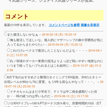
イ武器シリーズ、ジュティス武器シリーズが追加。
コメント
最新の10件を表示しています。
コメントページを参照
画像を非表示
また復活しないかなぁ --
2016-02-18 (木) 16:23:15
俺も復活してほしいな。個人的にマザーシップの曲や雰囲気が気に
入ってるからまたやりたい --
2016-04-04 (月) 10:20:12
これだけレベクエで復活したことないんだよな・・・ --
2016-09-1
0 (土) 13:57:25
白ノ領域やダーカー巣窟の混沌よりよっぽど戦いやすい地形なのに
いつまで経ってもハブられるとはこれ如何に --
2016-10-07 (金) 01:2
2:38
8月下旬のおすすめクエ整理のタイミングでXH追加、SHのエネミー
出現レベルが65から70に変更。もう5年も前なんやなって・・・。 --
20
19-07-16 (火) 23:24:19
イチカちゃんはまだ小学生で、テトラは中二病全盛期だった頃
か・・時の経つのは早いものだ --
2019-08-10 (土) 13:17:30
ソロXHデイプレ+100％PTボーナス25％有り。所要時間約10分（ET