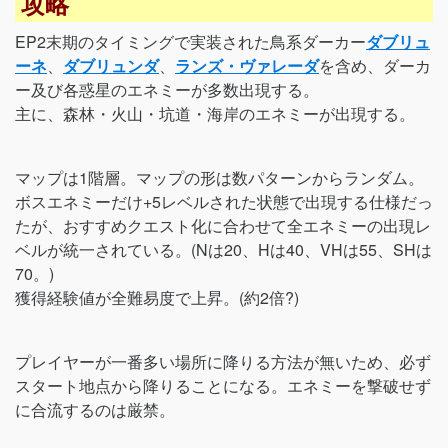
攻略
EP2末期のタイミングで実装された鳥系ダーカー
ダブリュ
ーネ
、
ダブリュンダ
、
ランズ・ヴァレーダ
を含め、ダーカ
ー及び各惑星のエネミーが多数出現する。
主に、森林・火山・坑道・海岸のエネミーが出現する。
マップは1階層。マップの形は数パターンからランダム。
ボスエネミーだけ+5レベルされた状態で出現する仕様だっ
たが、おすすめクエスト化に合わせて全エネミーの出現レ
ベルが統一されている。(Nは20、Hは40、VHは55、SHは
70。)
獲得経験値が全難易度で上昇。(約2倍?)
プレイヤーが一番多い場所に降りる方法が無いため、必ず
スタート地点から降りることになる。エネミーを撃破せず
に合流するのは厳禁。