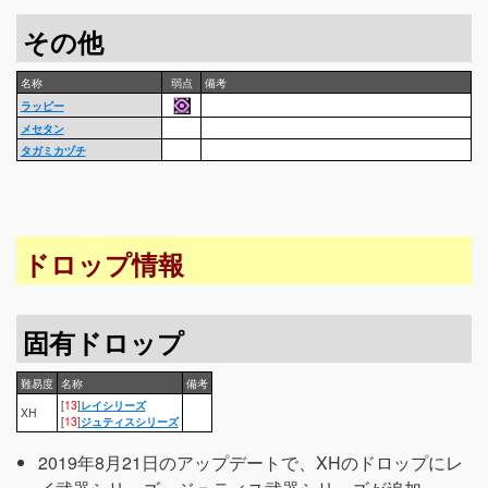
その他
名称
弱点
備考
ラッピー
メセタン
タガミカヅチ
ドロップ情報
固有ドロップ
難易度
名称
備考
[
13
]
レイシリーズ
XH
[
13
]
ジュティスシリーズ
2019年8月21日のアップデートで、XHのドロップにレ