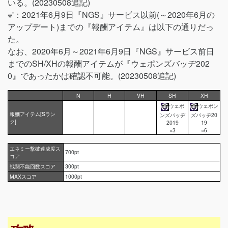
いる。(20230508追記)
※'：2021年6月9日『NGS』サービス以前(～2020年6月の
アップデート)までの『報酬アイテム』は以下の通りだっ
た。
なお、2020年6月～2021年6月9日『NGS』サービス前日
までのSH/XHの報酬アイテムが『ウェポンズバッヂ202
0』であったかは確認不可能。(20230508追記)
N
H
VH
SH
XH
ウェポ
ウェポン
報酬アイテム[Sラン
ンズバッヂ
ズバッヂ20
ク]
2019
19
×3
×6
エネミー撃破達成度ス
700pt
コア
戦闘不能回数スコア
300pt
MAXスコア
1000pt