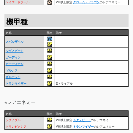
ヘイズ・ドラール
VH以上限定
クローム・ドラゴン
のレアエネミー
機甲種
名称
弱点
備考
スパルザイル
シグノビート
ガーディン
ガーディナン
ギルナス
ギルナッチ
トランマイザー
Eトライアル
※レアエネミー
名称
弱点
備考
シグノブルー
VH以上限定
シグノビート
のレアエネミー
トランゼクシア
VH以上限定
トランマイザー
のレアエネミー