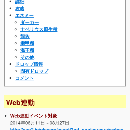
詳細
攻略
エネミー
ダーカー
ナベリウス原生種
龍族
機甲種
海王種
その他
ドロップ情報
固有ドロップ
コメント
Web連動
Web連動イベント対象
2014年06月11日～08月27日
http://pso2.jp/players/event/2nd_anniversary/webev