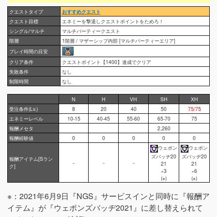
クエストタイプ
おすすめクエスト
クエスト目標
エネミーを撃退しクエストポイントをためろ！
シングル/マルチ
マルチパーティークエスト
階層
1階層 / マザーシップ内部 [マルチパーティーエリア]
プレイ時間の目安
クリア条件
クエストポイント【1400】達成でクリア
失敗条件
なし
制限時間
なし
N
H
VH
SH
XH
受注条件(Lv.)
8
20
40
50
75/75
エネミーレベル
10-15
40-45
55-60
65-70
75
報酬メセタ
2,260
報酬経験値
0
0
0
0
0
ウェポン
ウェポン
ズバッヂ20
ズバッヂ20
報酬アイテム[Sラン
－
－
－
21
21
ク]
×3
×6
(※)
(※)
※：2021年6月9日『NGS』サービスインと同時に『報酬ア
イテム』が『ウェポンズバッヂ2021』に差し替えられて