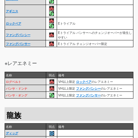
アギニス
ロックベア
Eトライアル
Eトライアル バンサーへのチェンジオーバーが発生し
ファングバンシー
やすい
ファングバンサー
Eトライアル チェンジオーバー限定
※レアエネミー
名称
弱点
備考
ログベルト
VH以上限定
ロックベア
のレアエネミー
バンサ・ドンナ
VH以上限定
ファングバンシー
のレアエネミー
バンサ・オング
VH以上限定
ファングバンサー
のレアエネミー
龍族
名称
弱点
備考
ディッグ