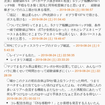
次第）経験値875ｋ（PTボーナス抜き656ｋ程度）Sランク報酬2019バ
ッヂ6個 平穏を引き裂く混沌と同等程度稼げると思います。 経験値
稼ぎついでのユニ堀が出来る場所。 --
2019-08-24 (土) 00:56:57
追記： 敵は柔らかい（Ph光跡ロッド ギグラ零137％で溶ける、
ボスも溶ける） --
2019-08-24 (土) 01:04:43
ついでにSH行ってきました。Sクリア報酬は2019バッヂ3個、条件
一緒で経験値は790ｋ（ETが全然出なかった）それとレアエネミーブ
ーストある割にそこまでレアエネミー率は高くない、多分バーストあ
りきだと思う。 --
2019-08-24 (土) 19:49:47
XHにてジュティススウィープのドロップ確認。 --
2019-08-24 (土) 0
5:43:33
レイソードも出た。 --
2019-08-24 (土) 22:56:35
レイタリス確認 --
2019-08-24 (土) 23:33:20
マジでまるグル系は最初にテレポか何か設置してほしい、みんなバラ
バラに動くせいで時間かかって経験値稼ぎにくい --
2019-08-24 (土) 22:
28:09
確かこのクエの初出自体はSHが最上位ランクだった時代、つまり
ナベチすらまだ出てなかった頃のはずなんだよね。その時は既に人の
多いエリアへ合流する機能もまだなかった。…ただ再配信にあたって
何も手つけなかったのはやっぱり手抜きだなぁと言わざるを得ない --
2019-08-26 (月) 00:02:11
コレ配信当初は「C5を移動中！」とか座標を発言する人もいたん