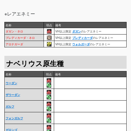
※レアエネミー
名称
弱点
備考
ダガン・ネロ
VH以上限定
ダガン
のレアエネミー
プレディカーダ・ネロ
VH以上限定
プレディカーダ
のレアエネミー
アロナガーダ
VH以上限定
ウォルガーダ
のレアエネミー
ナベリウス原生種
名称
弱点
備考
ウーダン
ザウーダン
ガルフ
フォンガルフ
ガロンゴ