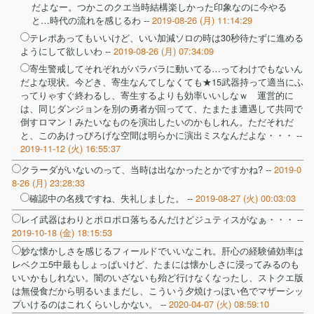
だよなー。つかこのクエ当時結構楽しかった印象なのに今やる
と…時代の流れを感じるわ --
2019-08-26 (月) 11:14:29
テレポあってもいいけど、いい加減ソロの時は30秒待たずに進める
ようにして欲しいわ --
2019-08-26 (月) 07:34:09
寄生警戒してそれぞれがバラバラに動いてる…ってわけでもないん
だよな現状。今どき、寄生なんてしなくても★15武器持って適当にふ
ってりゃすぐ終わるし、寄生するよりも効率いいしなｗ 運営的に
は、同じダンジョンを別の勇者が回ってて、たまたま遭遇して共同で
倒すロマン！みたいなものを演出したいのかもしれん。ただそれだ
と、このあけっぴろげな空間は明らかに演出ミスなんだよな・・・ --
2019-11-12 (火) 16:55:37
クラーダがいないのって、当時は出なかったとかですかね? --
2019-0
8-26 (月) 23:28:33
確認中の名残ですね、失礼しました。 --
2019-08-27 (火) 00:03:03
レイ武器はわりとポロポロ落ちるんだけどジュティスがなぁ・・・ --
2019-10-18 (金) 18:15:53
妙な懐かしさを感じるフィールドでいいなこれ。肝心の経験値効率は
レベクエ5中最もしょっぱいけど、たまには懐かしさに浸ってみるのも
いいかもしれない。闇のいざないも殆ど行けなくなったし、ストクエ版
は無侵食だから明るいままだし、こういう夕焼けっぽい色でマザーシッ
プいけるのはこれくらいしかない。 --
2020-04-07 (火) 08:59:10