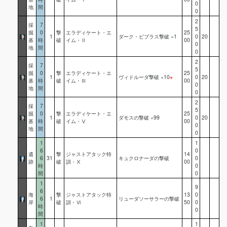
0
地
間
0
2
採
7
5
掘
0
撃
エラディケート・エ
25
1
ダーク・ビブラス撃破 ×1
0
20
基
時
破
イム・Ⅱ
00
0
地
間
0
2
採
7
5
掘
0
撃
エラディケート・エ
25
1
ヴィドルーダ撃破 ×10
※
0
20
基
時
破
イム・Ⅲ
00
0
地
間
0
2
採
7
5
掘
0
撃
エラディケート・エ
25
1
ダモスの撃破 ×99
0
20
基
時
破
イム・Ⅴ
00
0
地
間
0
1
1
6
0
遺
撃
ジャストアタック特
14
6
31
キュクロナーダの撃破
0
跡
破
訓・Ⅹ
00
時
0
間
0
1
9
6
海
撃
ジャストアタック特
13
0
6
1
リューダソーサラーの撃破
岸
破
訓・Ⅵ
50
0
時
0
間
1
1