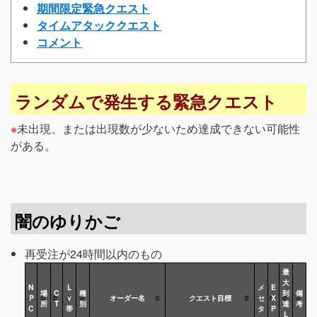
期間限定緊急クエスト
タイムアタッククエスト
コメント
ランダムで発生する緊急クエスト
※
未出現、または出現数が少ないため達成できない可能性
がある。
闇のゆりかご
再受注が24時間以内のもの
最
大
N
L
メ
E
場
C
種
到
備
P
v
オーダー名
クエスト目標
セ
X
所
T
別
達
考
C
帯
タ
P
L