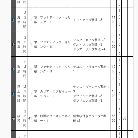
跡
間
0
1
2
2
海
2
撃
ファナティック・キリ
11
1
ドリュアーダ撃破 ×8
0
底
時
破
ング・Ⅰ
00
0
間
0
1
2
ソルダ・カピタ撃破 ×2
2
海
2
撃
ファナティック・キリ
12
1
グル・ソルダ撃破 ×3
0
底
時
破
ング・Ⅱ
00
ドゥエ・ソルダ撃破 ×4
0
間
0
1
2
5
海
2
撃
ファナティック・キリ
デコル・マリューダ撃破 ×
15
1
0
底
時
破
ング・Ⅲ
1
00
0
間
0
1
浮
2
ランズ・ヴァレーダ撃破 ×
8
上
2
撃
カリア・エグゼキュー
3
18
1
0
施
時
破
ション・Ⅰ
ダブリューネ撃破 ×3
00
0
設
間
ダブリュンダ撃破 ×3
0
1
2
0
砂
2
撃
砂漠のブーストエネミ
侵食核付きクラーダの撃
55
41
0
38
漠
時
破
ー・Ⅰ
破 x1
00
0
間
0
1
2