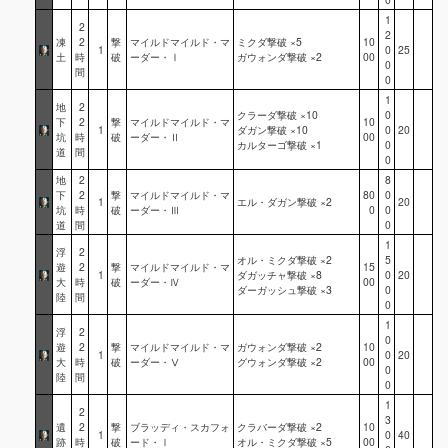
1
2
2
凍
2
撃
マイルドマイルド・マ
ミクダ撃破 ×5
10
1
0
25
土
時
破
ーダー・Ⅰ
ガウォンダ撃破 ×2
00
0
間
0
1
地
2
クラーダ撃破 ×10
0
下
2
撃
マイルドマイルド・マ
10
1
ダガン撃破 ×10
0
20
坑
時
破
ーダー・Ⅱ
00
カルターゴ撃破 ×1
0
道
間
0
地
2
8
下
2
撃
マイルドマイルド・マ
80
0
1
エル・ダガン撃破 ×2
20
坑
時
破
ーダー・Ⅲ
0
0
道
間
0
1
浮
2
オル・ミクダ撃破 ×2
5
遊
2
撃
マイルドマイルド・マ
15
1
ダガッチャ撃破 ×8
0
20
大
時
破
ーダー・Ⅳ
00
ダーガッシュ撃破 ×3
0
陸
間
0
1
浮
2
0
遊
2
撃
マイルドマイルド・マ
ガウォンダ撃破 ×2
10
1
0
20
大
時
破
ーダー・Ⅴ
グウォンダ撃破 ×2
00
0
陸
間
0
1
2
3
遺
2
撃
ブラッディ・スカフォ
クラバーダ撃破 ×2
10
1
0
40
跡
時
破
ード・Ⅰ
オル・ミクダ撃破 ×5
00