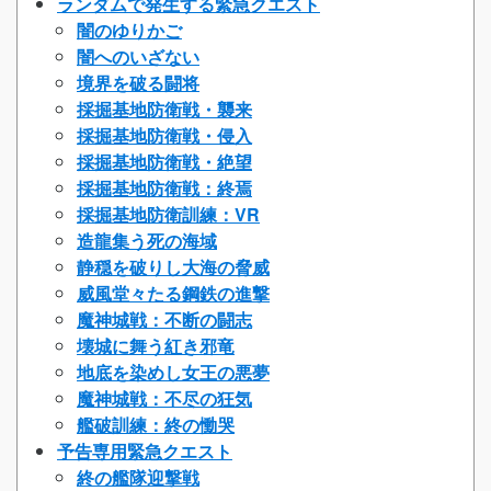
ランダムで発生する緊急クエスト
闇のゆりかご
闇へのいざない
境界を破る闘将
採掘基地防衛戦・襲来
採掘基地防衛戦・侵入
採掘基地防衛戦・絶望
採掘基地防衛戦：終焉
採掘基地防衛訓練：VR
造龍集う死の海域
静穏を破りし大海の脅威
威風堂々たる鋼鉄の進撃
魔神城戦：不断の闘志
壊城に舞う紅き邪竜
地底を染めし女王の悪夢
魔神城戦：不尽の狂気
艦破訓練：終の慟哭
予告専用緊急クエスト
終の艦隊迎撃戦