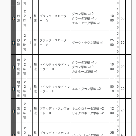
窟
間
0
1
2
ダガン撃破 ×10
0
砂
2
撃
ブラック・スロータ
10
1
クラーダ撃破 ×10
0
30
漠
時
破
ー・Ⅳ
00
エル・アーダ撃破 ×1
0
間
0
3
2
0
砂
2
撃
ブラック・スロータ
25
1
ダーク・ラグネ撃破 ×1
0
30
漠
時
破
ー・Ⅵ
00
0
間
0
1
地
2
クラーダ撃破 ×10
0
下
2
撃
マイルドマイルド・マ
10
1
ダガン撃破 ×10
0
20
坑
時
破
ーダー・Ⅱ
00
カルターゴ撃破 ×1
0
道
間
0
地
2
8
下
2
撃
マイルドマイルド・マ
80
0
1
エル・ダガン撃破 ×2
20
坑
時
破
ーダー・Ⅲ
0
0
道
間
0
1
2
5
遺
2
撃
ブラッディ・スカフォ
キュクロナーダ撃破 ×2
12
1
0
40
跡
時
破
ード・Ⅱ
サイクロネーダ撃破 ×2
00
0
間
0
3
2
0
遺
2
撃
ブラッディ・スカフォ
25
47
ゼッシュレイダ撃破 ×1
0
40