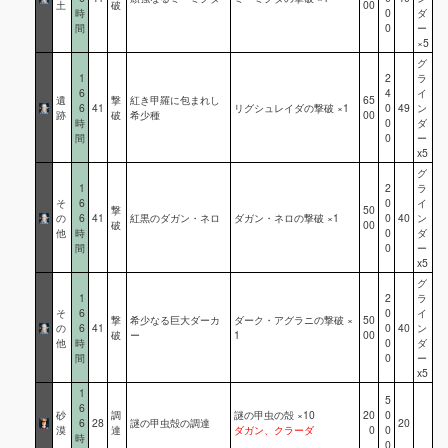
土
破
00
時
0
ダ
間
0
ー
×5
グ
1
2
ラ
6
4
イ
遺
撃
紅き甲羅に包まれし
65
6
41
リグシュレイダの撃破 ×1
0
49
ン
跡
破
希少種
00
時
0
ダ
間
0
ー
x5
グ
1
2
ラ
そ
6
0
イ
撃
50
の
6
41
紅黒のダガン・ネロ
ダガン・ネロの撃破 ×1
0
40
ン
破
00
他
時
0
ダ
間
0
ー
x5
グ
1
2
ラ
そ
6
0
イ
撃
希少なる巨大ダーカ
ダーク・アグラニの撃破 ×
50
の
6
41
0
40
ン
破
ー
1
00
他
時
0
ダ
間
0
ー
x5
1
5
6
砂
調
謎の甲虫の殻 ×10
20
0
6
28
謎の甲虫殻の調達
20
漠
達
ダガン、クラーダ
0
0
時
0