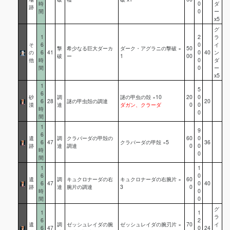
時
0
ダ
跡
間
0
ー
x5
グ
1
2
ラ
そ
6
0
イ
撃
希少なる巨大ダーカ
ダーク・アグラニの撃破 ×
50
の
6
41
0
40
ン
破
ー
1
00
他
時
0
ダ
間
0
ー
x5
1
5
6
砂
調
謎の甲虫の殻 ×10
20
0
6
28
謎の甲虫殻の調達
20
漠
達
ダガン、クラーダ
0
0
時
0
間
1
9
6
遺
調
クラバーダの甲殻の
60
0
6
47
クラバーダの甲殻 ×5
36
跡
達
調達
0
0
時
0
間
1
1
6
0
遺
調
キュクロナーダの右
キュクロナーダの右腕片 ×
60
6
47
0
40
跡
達
腕片の調達
3
0
時
0
間
0
グ
1
1
ラ
6
2
遺
調
ゼッシュレイダの腕
ゼッシュレイダの腕刃片 ×
70
イ
6
47
0
24