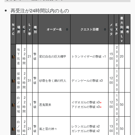
再受注が24時間以内のもの
最
大
N
L
メ
E
場
C
種
到
備
P
v
オーダー名
クエスト目標
セ
X
所
T
別
達
考
C
帯
タ
P
L
v
2
地
2
0
下
2
撃
15
21
変幻自在の巨大機甲
トランマイザーの撃破 ×1
0
20
坑
時
破
00
0
道
間
0
1
採
2
2
掘
2
撃
12
31
砂塵を巻く鋼の狩人
ディンゲールの撃破 x3
0
場
時
破
00
0
跡
間
0
1
白
2
5
ノ
2
撃
イザオガルの撃破 x3
※
12
1
悪鬼襲来
0
50
領
時
破
アドオガルの撃破 x3
※
00
0
域
間
0
2
白
2
0
ノ
2
撃
レランガムの撃破 x2
13
21
嵐と雷の神々
0
50
領
時
破
ガンナガムの撃破 x2
00
0