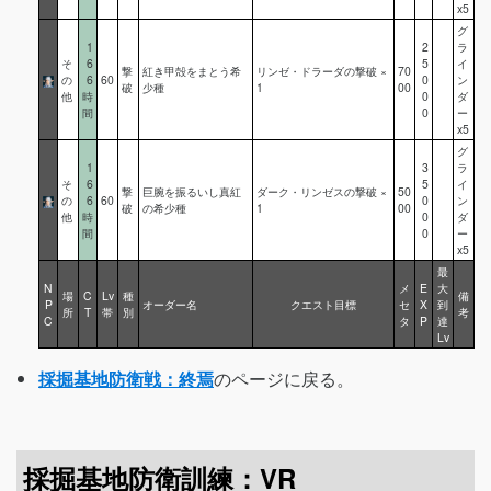
x5
グ
1
2
ラ
そ
6
5
イ
撃
紅き甲殻をまとう希
リンゼ・ドラーダの撃破 ×
70
の
6
60
0
ン
破
少種
1
00
他
時
0
ダ
間
0
ー
x5
グ
1
3
ラ
そ
6
5
イ
撃
巨腕を振るいし真紅
ダーク・リンゼスの撃破 ×
50
の
6
60
0
ン
破
の希少種
1
00
他
時
0
ダ
間
0
ー
x5
最
N
メ
E
大
場
C
Lv
種
備
P
オーダー名
クエスト目標
セ
X
到
所
T
帯
別
考
C
タ
P
達
Lv
採掘基地防衛戦：終焉
のページに戻る。
採掘基地防衛訓練：VR