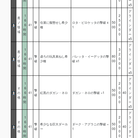
間
0
ー
x5
グ
1
2
ラ
黒
6
5
イ
ノ
撃
住屋に擬態せし希少
ロタ・ビロケッタの撃破 x
50
6
41
0
ン
領
破
種
1
00
時
0
ダ
域
間
0
ー
x5
グ
1
3
ラ
黒
6
2
イ
ノ
撃
虚ろの玩具束ねし希
バレッタ・イーデッタの撃
80
6
41
0
ン
領
破
少種
破 x1
00
時
0
ダ
域
間
0
ー
x5
グ
1
2
ラ
そ
6
0
イ
撃
50
の
6
41
紅黒のダガン・ネロ
ダガン・ネロの撃破 ×1
0
40
ン
破
00
他
時
0
ダ
間
0
ー
x5
グ
1
2
ラ
そ
6
0
イ
撃
希少なる巨大ダーカ
ダーク・アグラニの撃破 ×
50
の
6
41
0
40
ン
破
ー
1
00
他
時
0
ダ
間
0
ー