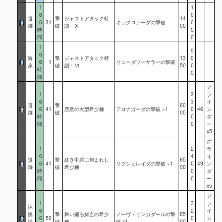
1
1
6
0
遺
撃
ジャストアタック特
14
6
31
キュクロナーダの撃破
0
跡
破
訓・Ⅹ
00
時
0
間
0
1
9
6
海
撃
ジャストアタック特
13
0
6
1
リューダソーサラーの撃破
岸
破
訓・Ⅵ
50
0
時
0
間
グ
1
2
ラ
6
3
イ
遺
撃
60
6
41
悪意の大型希少種
アロナガーダの撃破 ×1
0
46
ン
跡
破
00
時
0
ダ
間
0
ー
x5
グ
1
2
ラ
6
4
イ
遺
撃
紅き甲羅に包まれし
65
6
41
リグシュレイダの撃破 ×1
0
49
ン
跡
破
希少種
00
時
0
ダ
間
0
ー
x5
グ
1
3
ラ
採
6
2
イ
掘
撃
舞い踊る鮮血の希少
ノーヴ・リンガダールの撃
85
6
50
0
ン
場
破
種
破 x1
00