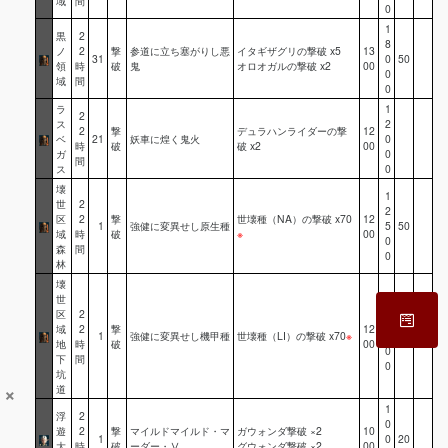
域
間
0
1
黒
2
8
ノ
2
撃
参道に立ち塞がりし悪
イタギザグリの撃破 x5
13
31
0
50
領
時
破
鬼
オロオガルの撃破 x2
00
0
域
間
0
ラ
1
2
ス
2
2
撃
デュラハンライダーの撃
12
ベ
21
妖車に煌く鬼火
0
時
破
破 x2
00
ガ
0
間
ス
0
壊
1
世
2
2
区
2
撃
世壊種（NA）の撃破 x70
12
1
強健に変異せし原生種
5
50
域
時
破
※
00
0
森
間
0
林
壊
世
1
区
2
2
域
2
撃
12
1
強健に変異せし機甲種
世壊種（LI）の撃破 x70
※
5
50
地
時
破
00
0
下
間
0
坑
×
道
1
浮
2
0
遊
2
撃
マイルドマイルド・マ
ガウォンダ撃破 ×2
10
1
0
20
大
時
破
ーダー・Ⅴ
グウォンダ撃破 ×2
00