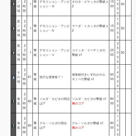
ノ
2
撃
デモリション・アンビ
オロタ・ビケッタの撃破 x
15
1
0
40
領
時
破
ション・Ⅲ
2
00
0
域
間
0
1
黒
2
5
ノ
2
撃
デモリション・アンビ
マーダ・トカッタの撃破 x
15
1
0
50
領
時
破
ション・Ⅳ
2
00
0
域
間
0
2
黒
2
5
ノ
2
撃
デモリション・アンビ
コドッタ・イーデッタの
25
1
0
50
領
時
破
ション・Ⅴ
撃破 x1
00
0
域
間
0
1
2
そ
4
2
撃
侵食核付きいずれかのエ
60
の
61
強力な侵食核？！
0
時
破
ネミーの撃破 x1
00
他
0
間
0
1
2
1
海
2
撃
ソルダ・カピタの弱点
ソルダ・カピタの撃破 x1
80
60
0
底
時
破
は!?
胸のコア
00
0
間
0
1
2
1
海
2
撃
グル・ソルダの弱点
グル・ソルダの撃破 x1
80
60
0
底
時
破
は!?
胸のコア
00
0
間
0