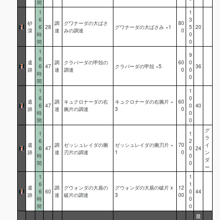
間
1
1
6
3
砂
調
グワナーダの大ばさ
80
6
28
グワナーダの大ばさみ ×1
5
20
漠
達
みの調達
0
時
0
間
0
1
9
6
遺
調
クラバーダの甲殻の
60
0
6
47
クラバーダの甲殻 ×5
36
跡
達
調達
0
0
時
0
間
1
1
6
0
遺
調
キュクロナーダの右
キュクロナーダの右腕片 ×
60
6
47
0
40
跡
達
腕片の調達
3
0
時
0
間
0
グ
1
1
ラ
6
2
遺
調
ゼッシュレイダの腕
ゼッシュレイダの腕刃片 ×
70
イ
6
47
0
24
跡
達
刃片の調達
1
0
ン
時
0
ダ
間
0
ー
1
1
6
1
遺
調
グウォンダの大盾の
グウォンダの大盾の破片 x
12
6
60
0
44
跡
達
破片の調達
3
00
時
0
間
0
最