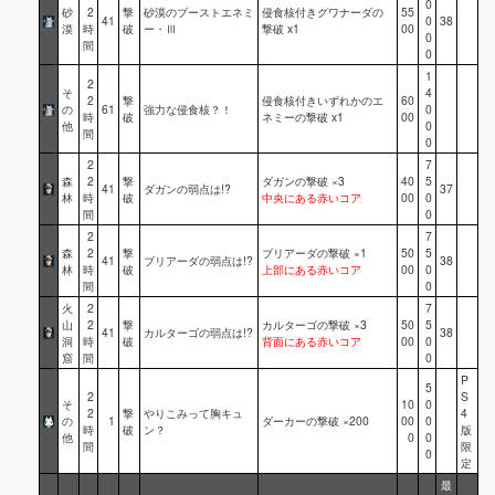
0
砂
2
撃
砂漠のブーストエネミ
侵食核付きグワナーダの
55
41
0
38
漠
時
破
ー・Ⅲ
撃破 x1
00
0
間
0
1
2
そ
4
2
撃
侵食核付きいずれかのエ
60
の
61
強力な侵食核？！
0
時
破
ネミーの撃破 x1
00
他
0
間
0
2
7
森
2
撃
ダガンの撃破 ×3
40
5
41
ダガンの弱点は!?
37
林
時
破
中央にある赤いコア
00
0
間
0
2
7
森
2
撃
ブリアーダの撃破 ×1
50
5
41
ブリアーダの弱点は!?
38
林
時
破
上部にある赤いコア
00
0
間
0
火
2
7
山
2
撃
カルターゴの撃破 ×3
50
5
41
カルターゴの弱点は!?
38
洞
時
破
背面にある赤いコア
00
0
窟
間
0
P
5
2
S
そ
10
0
2
撃
やりこみって胸キュ
4
の
1
ダーカーの撃破 ×200
00
0
時
破
ン？
版
他
0
0
間
限
0
定
最