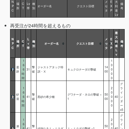
N
メ
E
大
場
C
Lv
種
備
P
オーダー名
クエスト目標
セ
X
到
所
T
帯
別
考
C
タ
P
達
Lv
再受注が24時間を超えるもの
最
大
N
L
メ
E
場
C
種
到
備
P
v
オーダー名
クエスト目標
セ
X
所
T
別
達
考
C
帯
タ
P
L
v
1
1
6
0
遺
撃
ジャストアタック特
14
6
31
キュクロナーダの撃破
0
跡
破
訓・Ⅹ
00
時
0
間
0
グ
1
2
ラ
6
0
イ
砂
撃
グワナーダ・ネロの撃破 ×
50
6
41
黒砂の希少種
0
40
ン
漠
破
1
00
時
0
ダ
間
0
ー
x5
グ
1
2
ラ
6
0
イ
凍
撃
50
6
41
頑強なるミ・ミクダ
ミ・ミクダの撃破 ×1
0
40
ン