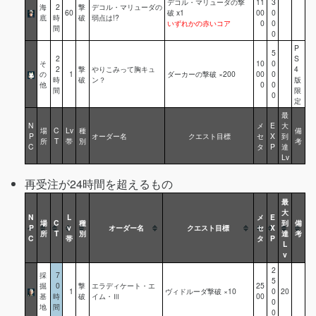
デコル・マリューダの撃
11
3
海
2
撃
デコル・マリューダの
60
破 x1
00
0
底
時
破
弱点は!?
いずれかの赤いコア
0
0
間
0
P
5
2
S
そ
10
0
2
撃
やりこみって胸キュ
4
の
1
ダーカーの撃破 ×200
00
0
時
破
ン？
版
他
0
0
間
限
0
定
最
N
メ
E
大
場
C
Lv
種
備
P
オーダー名
クエスト目標
セ
X
到
所
T
帯
別
考
C
タ
P
達
Lv
再受注が24時間を超えるもの
最
大
N
L
メ
E
場
C
種
到
備
P
v
オーダー名
クエスト目標
セ
X
所
T
別
達
考
C
帯
タ
P
L
v
2
採
7
5
掘
0
撃
エラディケート・エ
25
1
ヴィドルーダ撃破 ×10
0
20
基
時
破
イム・Ⅲ
00
0
地
間
0