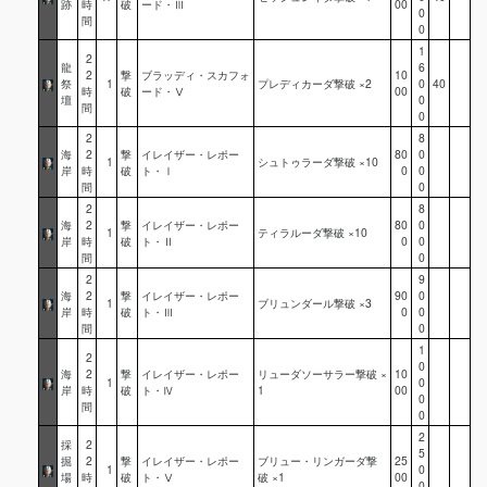
跡
時
破
ード・Ⅲ
00
0
間
0
1
2
龍
6
2
撃
ブラッディ・スカフォ
10
祭
1
プレディカーダ撃破 ×2
0
40
時
破
ード・Ⅴ
00
壇
0
間
0
2
8
海
2
撃
イレイザー・レポー
80
0
1
シュトゥラーダ撃破 ×10
岸
時
破
ト・Ⅰ
0
0
間
0
2
8
海
2
撃
イレイザー・レポー
80
0
1
ティラルーダ撃破 ×10
岸
時
破
ト・Ⅱ
0
0
間
0
2
9
海
2
撃
イレイザー・レポー
90
0
1
ブリュンダール撃破 ×3
岸
時
破
ト・Ⅲ
0
0
間
0
1
2
0
海
2
撃
イレイザー・レポー
リューダソーサラー撃破 ×
10
1
0
岸
時
破
ト・Ⅳ
1
00
0
間
0
2
採
2
5
掘
2
撃
イレイザー・レポー
ブリュー・リンガーダ撃
25
1
0
場
時
破
ト・Ⅴ
破 ×1
00
0