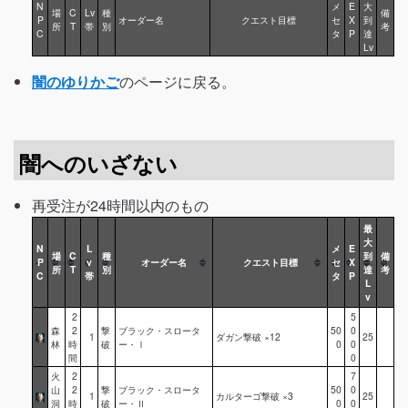
N
メ
E
大
場
C
Lv
種
備
P
オーダー名
クエスト目標
セ
X
到
所
T
帯
別
考
C
タ
P
達
Lv
闇のゆりかご
のページに戻る。
闇へのいざない
再受注が24時間以内のもの
最
大
N
L
メ
E
場
C
種
到
備
P
v
オーダー名
クエスト目標
セ
X
所
T
別
達
考
C
帯
タ
P
L
v
2
5
森
2
撃
ブラック・スロータ
50
0
1
ダガン撃破 ×12
25
林
時
破
ー・Ⅰ
0
0
間
0
火
2
7
山
2
撃
ブラック・スロータ
50
0
1
カルターゴ撃破 ×3
25
洞
時
破
ー・Ⅱ
0
0