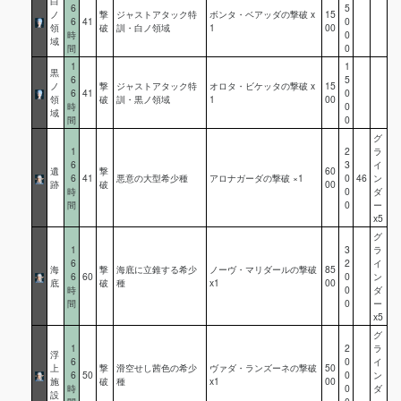
白
6
5
ノ
撃
ジャストアタック特
ボンタ・ベアッダの撃破 x
15
6
41
0
領
破
訓・白ノ領域
1
00
時
0
域
間
0
1
1
黒
6
5
ノ
撃
ジャストアタック特
オロタ・ビケッタの撃破 x
15
6
41
0
領
破
訓・黒ノ領域
1
00
時
0
域
間
0
グ
1
2
ラ
6
3
イ
遺
撃
60
6
41
悪意の大型希少種
アロナガーダの撃破 ×1
0
46
ン
跡
破
00
時
0
ダ
間
0
ー
x5
グ
1
3
ラ
6
2
イ
海
撃
海底に立錐する希少
ノーヴ・マリダールの撃破
85
6
60
0
ン
底
破
種
x1
00
時
0
ダ
間
0
ー
x5
グ
1
2
ラ
浮
6
0
イ
上
撃
滑空せし茜色の希少
ヴァダ・ランズーネの撃破
50
6
50
0
ン
施
破
種
x1
00
時
0
ダ
設