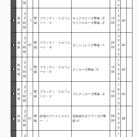
0
間
0
1
2
5
遺
2
撃
ブラッディ・スカフォ
キュクロナーダ撃破 ×2
12
1
0
40
跡
時
破
ード・Ⅱ
サイクロネーダ撃破 ×2
00
0
間
0
3
2
0
遺
2
撃
ブラッディ・スカフォ
25
47
ゼッシュレイダ撃破 ×1
0
40
跡
時
破
ード・Ⅲ
00
0
間
0
1
2
龍
5
2
撃
ブラッディ・スカフォ
10
祭
1
ディカーダ撃破 ×5
0
40
時
破
ード・Ⅳ
00
壇
0
間
0
1
2
龍
6
2
撃
ブラッディ・スカフォ
10
祭
1
プレディカーダ撃破 ×2
0
40
時
破
ード・Ⅴ
00
壇
0
間
0
1
2
0
砂
2
撃
砂漠のブーストエネミ
侵食核付きクラーダの撃
55
41
0
38
漠
時
破
ー・Ⅰ
破 x1
00
0
間
0
1
2