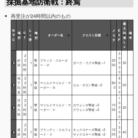
採掘基地防衛戦：終焉
再受注が24時間以内のもの
最
大
N
L
メ
E
場
C
種
到
備
P
v
オーダー名
クエスト目標
セ
X
所
T
別
達
考
C
帯
タ
P
L
v
3
2
0
砂
2
撃
ブラック・スロータ
25
1
ダーク・ラグネ撃破 ×1
0
30
漠
時
破
ー・Ⅵ
00
0
間
0
地
2
8
下
2
撃
マイルドマイルド・マ
80
0
1
エル・ダガン撃破 ×2
20
坑
時
破
ーダー・Ⅲ
0
0
道
間
0
1
浮
2
0
遊
2
撃
マイルドマイルド・マ
ガウォンダ撃破 ×2
10
1
0
20
大
時
破
ーダー・Ⅴ
グウォンダ撃破 ×2
00
0
陸
間
0
1
2
5
遺
2
撃
ブラッディ・スカフォ
キュクロナーダ撃破 ×2
12
1
0
40
跡
時
破
ード・Ⅱ
サイクロネーダ撃破 ×2
00
0