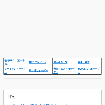
登場NPC
(
五十音
NPCプレゼント
加入条件一覧
声優一覧表
順
)
クライアントオーダ
緊急クエスト用オー
TAクエスト用オーダ
繰り返しオーダー
ー
ダー
ー
目次