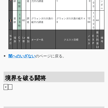
跡
達
刃片の調達
1
0
ン
時
0
ダ
間
0
ー
1
1
1
遺
6
調
グウォンダの大盾の
グウォンダの大盾の破片 x
12
60
0
44
跡
6
達
破片の調達
3
00
0
時
0
最
N
メ
E
大
場
C
Lv
種
備
P
オーダー名
クエスト目標
セ
X
到
所
T
帯
別
考
C
タ
P
達
Lv
闇へのいざない
のページに戻る。
境界を破る闘将
▼
...