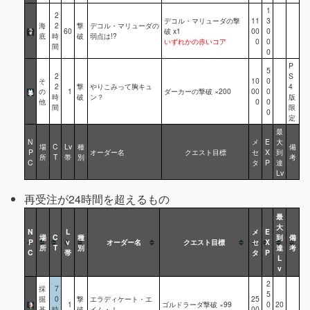
1
2
デコル・マリューダの撃
11
3
海
2
撃
デコル・マリューダの
60
破 x1
00
0
底
時
破
弱点は!?
いずれかの赤いコア
0
0
間
0
P
5
2
S
そ
10
0
2
撃
やりこみって胸キュ
4
の
1
ダーカーの撃破 ×200
00
0
時
破
ン？
版
他
0
0
間
限
0
定
最
N
メ
E
大
場
C
Lv
種
備
P
オーダー名
クエスト目標
セ
X
到
所
T
帯
別
考
C
タ
P
達
Lv
再受注が24時間を超えるもの
最
大
N
L
メ
E
場
C
種
到
備
P
v
オーダー名
クエスト目標
セ
X
所
T
別
達
考
C
帯
タ
P
L
v
2
採
7
5
掘
0
撃
エラディケート・エ
25
1
ゴルドラーダ撃破 ×99
0
20
基
時
破
イム・Ⅰ
00