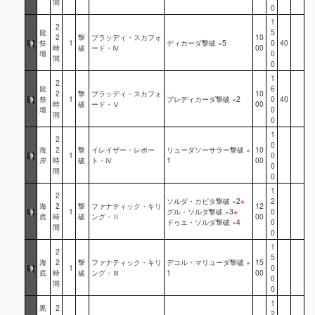
間
0
1
2
龍
5
2
撃
ブラッディ・スカフォ
10
祭
1
ディカーダ撃破 ×5
0
40
時
破
ード・Ⅳ
00
壇
0
間
0
1
2
龍
6
2
撃
ブラッディ・スカフォ
10
祭
1
プレディカーダ撃破 ×2
0
40
時
破
ード・Ⅴ
00
壇
0
間
0
1
2
0
海
2
撃
イレイザー・レポー
リューダソーサラー撃破 ×
10
1
0
岸
時
破
ト・Ⅳ
1
00
0
間
0
1
2
ソルダ・カピタ撃破 ×2
※
2
海
2
撃
ファナティック・キリ
12
1
グル・ソルダ撃破 ×3
※
0
底
時
破
ング・Ⅱ
00
ドゥエ・ソルダ撃破 ×4
0
間
0
1
2
5
海
2
撃
ファナティック・キリ
デコル・マリューダ撃破 ×
15
1
0
底
時
破
ング・Ⅲ
1
00
0
間
0
1
黒
2
2