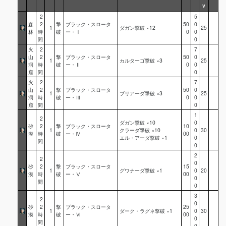
v
2
5
森
2
撃
ブラック・スロータ
50
0
1
ダガン撃破 ×12
25
林
時
破
ー・Ⅰ
0
0
間
0
火
2
7
山
2
撃
ブラック・スロータ
50
0
1
カルターゴ撃破 ×3
25
洞
時
破
ー・Ⅱ
0
0
窟
間
0
火
2
7
山
2
撃
ブラック・スロータ
50
0
1
ブリアーダ撃破 ×3
25
洞
時
破
ー・Ⅲ
0
0
窟
間
0
1
2
ダガン撃破 ×10
0
砂
2
撃
ブラック・スロータ
10
1
クラーダ撃破 ×10
0
30
漠
時
破
ー・Ⅳ
00
エル・アーダ撃破 ×1
0
間
0
2
2
0
砂
2
撃
ブラック・スロータ
15
1
グワナーダ撃破 ×1
0
20
漠
時
破
ー・Ⅴ
00
0
間
0
3
2
0
砂
2
撃
ブラック・スロータ
25
1
ダーク・ラグネ撃破 ×1
0
30
漠
時
破
ー・Ⅵ
00
0
間
0