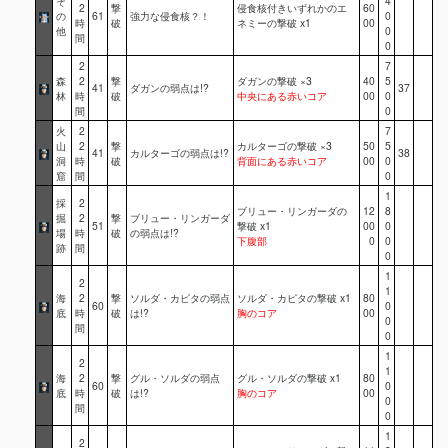
そ
4
2
撃
侵食核付きいずれかのエ
60
の
61
強力な侵食核？！
0
時
破
ネミーの撃破 x1
00
他
0
間
0
2
7
森
2
撃
ダガンの撃破 ×3
40
5
41
ダガンの弱点は!?
37
林
時
破
中央にある赤いコア
00
0
間
0
火
2
7
山
2
撃
カルターゴの撃破 ×3
50
5
41
カルターゴの弱点は!?
38
洞
時
破
背面にある赤いコア
00
0
窟
間
0
1
採
2
ブリュー・リンガーダの
12
8
掘
2
撃
ブリュー・リンガーダ
51
撃破 x1
00
0
場
時
破
の弱点は!?
下腹部
0
0
跡
間
0
1
2
1
海
2
撃
ソルダ・カピタの弱点
ソルダ・カピタの撃破 x1
80
60
0
底
時
破
は!?
胸のコア
00
0
間
0
1
2
1
海
2
撃
グル・ソルダの弱点
グル・ソルダの撃破 x1
80
60
0
底
時
破
は!?
胸のコア
00
0
間
0
1
2