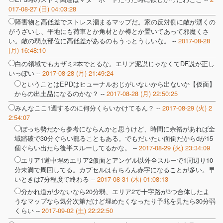
017-08-27 (日) 04:03:28
障害物と高低差でストレス溜まるマップだ。家の反対側に敵が湧くの
がうざいし、平地にも荷車とか角材とか樽とか置いてあって邪魔くさ
い。敵の弱点部位に高低差があるのもうっとうしいな。 --
2017-08-28
(月) 16:48:10
白の領域でもカザミ2本でとるな。エリア泥説じゃなくてDF説が正し
いっぽい --
2017-08-28 (月) 21:49:24
ということはEPDはヒューナルおじがいないから出ないか【仮面】
からの出土品になるのかな？ --
2017-08-28 (月) 22:50:25
みんなここ1週するのに何分くらいかけてるん？ --
2017-08-29 (火) 2
2:54:07
ぼっち勢だから参考にならんかと思うけど、時間に余裕があれば全
域踏破で30分ぐらい籠ることもある。でもだいたい面倒だからdが15
個ぐらい出たら後半スルーしてるかな。 --
2017-08-29 (火) 23:34:09
エリア1道中埋めエリア2仮面とアンゲル以外全スルーで1周辺り10
分未満で周回してる。カプセルはもちろん赤字になることが多い。早
いときは7分程度で終わる --
2017-08-31 (木) 01:08:13
分かれ道が少ないなら20分弱、エリア2で十字路が3つ合体したよ
うなマップなら気分次第だけど埋めたくなったり予兆を見たら30分弱
くらい --
2017-09-02 (土) 22:22:50