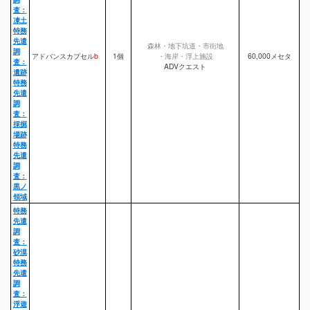
査：
凍土
特務
先遣
森林・地下坑道・市街地
調
アドバンスカプセル
b
1個
・海岸・浮上施設
60,000メセタ
査：
ADVクエスト
遺跡
特務
先遣
調
査：
採掘
場跡
特務
先遣
調
査：
黒ノ
領域
特務
先遣
調
査：
砂漠
特務
先遣
調
査：
浮遊