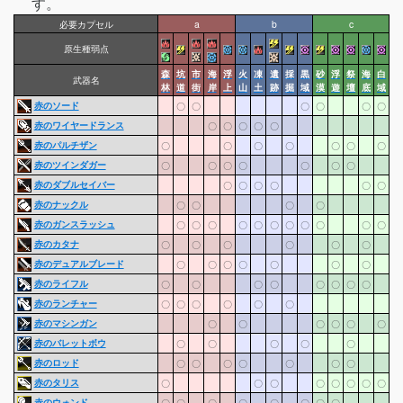
す。
必要カプセル
a
b
c
原生種弱点
森
坑
市
海
浮
火
凍
遺
採
黒
砂
浮
祭
海
白
武器名
林
道
街
岸
上
山
土
跡
掘
域
漠
遊
壇
底
域
赤のソード
〇
〇
〇
〇
〇
〇
赤のワイヤードランス
〇
〇
〇
〇
〇
赤のパルチザン
〇
〇
〇
〇
〇
〇
〇
赤のツインダガー
〇
〇
〇
〇
〇
〇
〇
赤のダブルセイバー
〇
〇
〇
〇
〇
〇
赤のナックル
〇
〇
〇
〇
赤のガンスラッシュ
〇
〇
〇
〇
〇
〇
〇
〇
〇
〇
〇
赤のカタナ
〇
〇
〇
〇
〇
〇
赤のデュアルブレード
〇
〇
〇
〇
〇
〇
〇
赤のライフル
〇
〇
〇
〇
〇
〇
〇
〇
赤のランチャー
〇
〇
〇
〇
〇
〇
赤のマシンガン
〇
〇
〇
〇
〇
〇
赤のバレットボウ
〇
〇
〇
〇
〇
赤のロッド
〇
〇
〇
〇
〇
〇
〇
赤のタリス
〇
〇
〇
〇
〇
〇
〇
〇
赤のウォンド
〇
〇
〇
〇
〇
〇
〇
〇