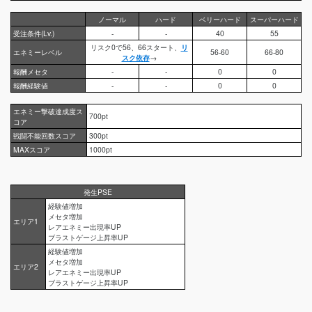
ノーマル
ハード
ベリーハード
スーパーハード
受注条件(Lv.)
-
-
40
55
リスク0で56、66スタート、
リ
エネミーレベル
56-60
66-80
スク依存
→
報酬メセタ
-
-
0
0
報酬経験値
-
-
0
0
エネミー撃破達成度ス
700pt
コア
戦闘不能回数スコア
300pt
MAXスコア
1000pt
発生PSE
経験値増加
メセタ増加
エリア1
レアエネミー出現率UP
ブラストゲージ上昇率UP
経験値増加
メセタ増加
エリア2
レアエネミー出現率UP
ブラストゲージ上昇率UP