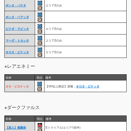
ボンタ・バクタ
エリア2のみ
ボンタ・ベアッダ
ビクダ・ラビッタ
エリア2のみ
マーダ・トカッタ
エリア2のみ
オロタ・ビケッタ
エリア2のみ
※レアエネミー
名称
弱点
備考
ロタ・ビロケッタ
【VH以上限定】原種：
オロタ・ビケッタ
※ダークファルス
名称
弱点
備考
【若人】複製体
Eトライアル(エリア1前半)