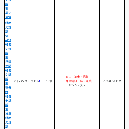
調
査：
黒ノ
領域
特務
先遣
調
査：
砂漠
特務
先遣
調
査：
浮遊
大陸
特務
先遣
火山・凍土・遺跡
調
アドバンスカプセル
f
10個
・採掘場跡・黒ノ領域
70,000メセタ
査：
ADVクエスト
龍祭
壇
特務
先遣
調
査：
海底
特務
先遣
調