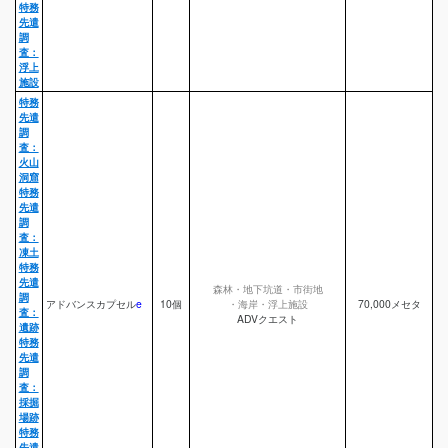
特務
先遣
調
査：
浮上
施設
特務
先遣
調
査：
火山
洞窟
特務
先遣
調
査：
凍土
特務
先遣
森林・地下坑道・市街地
調
アドバンスカプセル
e
10個
・海岸・浮上施設
70,000メセタ
査：
ADVクエスト
遺跡
特務
先遣
調
査：
採掘
場跡
特務
先遣