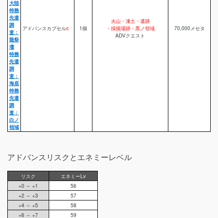
大陸
特務
先遣
火山・凍土・遺跡
調
アドバンスカプセル
c
1個
・採掘場跡・黒ノ領域
70,000メセタ
査：
ADVクエスト
龍祭
壇
特務
先遣
調
査：
海底
特務
先遣
調
査：
白ノ
領域
アドバンスリスクとエネミーレベル
リスク
エネミーLv
+0 ～ +1
56
+2 ～ +3
57
+4 ～ +5
58
+6 ～ +7
59