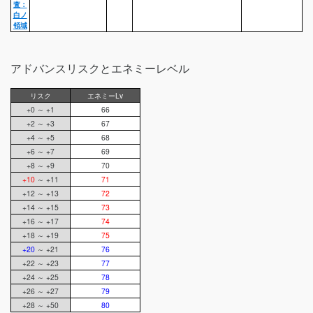
査：
白ノ
領域
アドバンスリスクとエネミーレベル
リスク
エネミーLv
+0 ～ +1
66
+2 ～ +3
67
+4 ～ +5
68
+6 ～ +7
69
+8 ～ +9
70
+10
～ +11
71
+12 ～ +13
72
+14 ～ +15
73
+16 ～ +17
74
+18 ～ +19
75
+20
～ +21
76
+22 ～ +23
77
+24 ～ +25
78
+26 ～ +27
79
+28 ～ +50
80