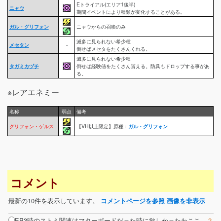
Eトライアル(エリア1後半)
ニャウ
期間イベントにより種類が変化することがある。
ガル・グリフォン
ニャウからの召喚のみ
滅多に見られない希少種
メセタン
-
倒せばメセタをたくさんくれる。
滅多に見られない希少種
タガミカヅチ
倒せば経験値をたくさん貰える。防具もドロップする事があ
る。
※レアエネミー
名称
弱点
備考
グリフォン・ゲルス
【VH以上限定】原種：
ガル・グリフォン
コメント
最新の10件を表示しています。
コメントページを参照
画像を非表示
EP3時のストミ関連はマターボードだった時に欲しかったわここ --
2