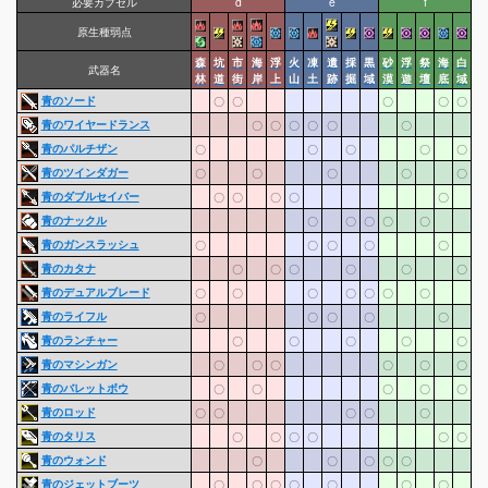
必要カプセル
d
e
f
原生種弱点
森
坑
市
海
浮
火
凍
遺
採
黒
砂
浮
祭
海
白
武器名
林
道
街
岸
上
山
土
跡
掘
域
漠
遊
壇
底
域
青のソード
〇
〇
〇
〇
〇
青のワイヤードランス
〇
〇
〇
〇
〇
〇
青のパルチザン
〇
〇
〇
〇
〇
青のツインダガー
〇
〇
〇
〇
〇
青のダブルセイバー
〇
〇
〇
〇
〇
青のナックル
〇
〇
〇
〇
〇
青のガンスラッシュ
〇
〇
〇
〇
〇
青のカタナ
〇
〇
〇
〇
〇
〇
青のデュアルブレード
〇
〇
〇
〇
〇
〇
〇
青のライフル
〇
〇
〇
〇
〇
青のランチャー
〇
〇
〇
〇
〇
青のマシンガン
〇
〇
〇
〇
〇
〇
青のバレットボウ
〇
〇
〇
〇
〇
青のロッド
〇
〇
〇
〇
〇
青のタリス
〇
〇
〇
〇
〇
〇
青のウォンド
〇
〇
〇
〇
〇
青のジェットブーツ
〇
〇
〇
〇
〇
〇
〇