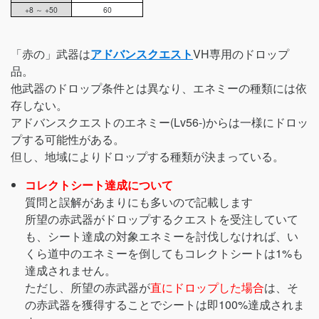
+8 ～ +50
60
「赤の」武器は
アドバンスクエスト
VH専用のドロップ
品。
他武器のドロップ条件とは異なり、エネミーの種類には依
存しない。
アドバンスクエストのエネミー(Lv56-)からは一様にドロッ
プする可能性がある。
但し、地域によりドロップする種類が決まっている。
コレクトシート達成について
質問と誤解があまりにも多いので記載します
所望の赤武器がドロップするクエストを受注していて
も、シート達成の対象エネミーを討伐しなければ、い
くら道中のエネミーを倒してもコレクトシートは1%も
達成されません。
ただし、所望の赤武器が
直にドロップした場合
は、そ
の赤武器を獲得することでシートは即100%達成されま