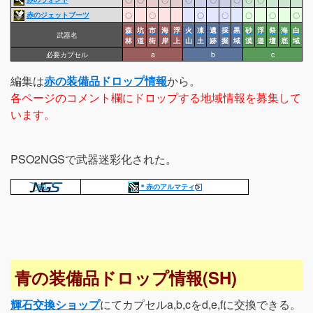
赤のジェットブーツ
〇
〇
〇
〇
〇
〇
〇
森
坑
市
海
浮
火
凍
遺
採
黒
砂
浮
祭
海
白
武器名
林
道
街
岸
上
山
土
跡
掘
域
漠
遊
壇
底
域
必要カプセル
a
b
c
編集は
赤の装備品ドロップ情報
から。
各ページのコメント欄にドロップする地域情報を募集して
います。
PSO2NGSで武器迷彩化された。
＊赤のアルマティ
青の装備品ドロップ情報(SH)
輝石交換ショップ
にてカプセルa,b,cをd,e,fに交換できる。