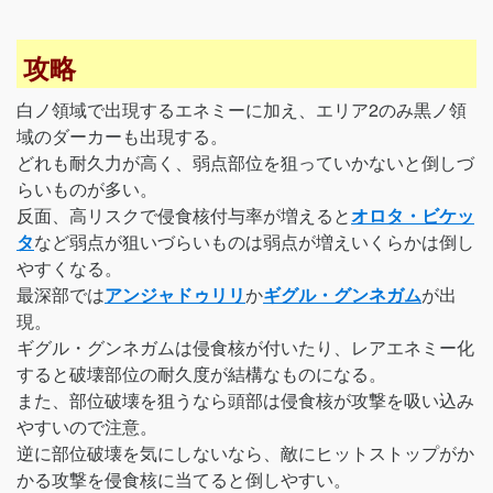
攻略
白ノ領域で出現するエネミーに加え、エリア2のみ黒ノ領
域のダーカーも出現する。
どれも耐久力が高く、弱点部位を狙っていかないと倒しづ
らいものが多い。
反面、高リスクで侵食核付与率が増えると
オロタ・ビケッ
タ
など弱点が狙いづらいものは弱点が増えいくらかは倒し
やすくなる。
最深部では
アンジャドゥリリ
か
ギグル・グンネガム
が出
現。
ギグル・グンネガムは侵食核が付いたり、レアエネミー化
すると破壊部位の耐久度が結構なものになる。
また、部位破壊を狙うなら頭部は侵食核が攻撃を吸い込み
やすいので注意。
逆に部位破壊を気にしないなら、敵にヒットストップがか
かる攻撃を侵食核に当てると倒しやすい。