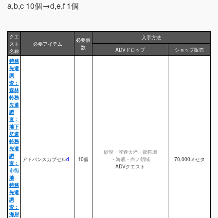
a,b,c 10個→d,e,f 1個
クエ
入手方法
必要個
スト
必要アイテム
数
ADVドロップ
ショップ販売
名称
特務
先遣
調
査：
森林
特務
先遣
調
査：
地下
坑道
特務
先遣
砂漠・浮遊大陸・龍祭壇
調
アドバンスカプセル
d
10個
・海底・白ノ領域
70,000メセタ
査：
ADVクエスト
市街
地
特務
先遣
調
査：
海岸