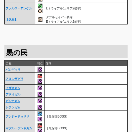
ファルス・アンゲル
Eトライアル(エリア2後半)
ダブルセイバー装備
【仮面】
Eトライアル(エリア2前半)
黒の民
名称
弱点
備考
パジギッリ
アヌシザグリ
イザオガル
アドオガル
ガンナガム
レランガム
アンジャドゥリリ
【最深部BOSS】
ギグル・グンネガム
【最深部BOSS】