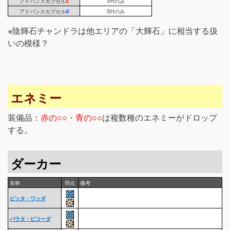
アドバンスカプセル
a
VHのみ
アドバンスカプセル
d
SHのみ
※陰輝石チャンドラは他エリアの「大輝石」に相当する扱
いの模様？
エネミー
装備品：
赤の○○・青の○○
は複数種のエネミーがドロップ
する。
ダーカー
名称
弱点
備考
ピッタ・ワッダ
パラタ・ピコーダ