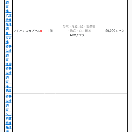
調
査：
地下
坑道
特務
先遣
砂漠・浮遊大陸・龍祭壇
調
アドバンスカプセル
a
1個
・海底・白ノ領域
50,000メセタ
査：
ADVクエスト
市街
地
特務
先遣
調
査：
海岸
特務
先遣
調
査：
浮上
施設
特務
先遣
調
査：
火山
洞窟
特務
先遣
調