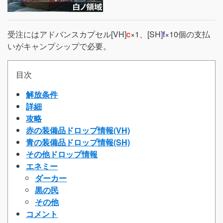
受注にはアドバンスカプセル[VH]
c
×1、[SH]
f
×10個の支払
いがキャンプシップで必要。
目次
解放条件
詳細
攻略
赤の装備品ドロップ情報(VH)
青の装備品ドロップ情報(SH)
その他ドロップ情報
エネミー
ダーカー
黒の民
その他
コメント