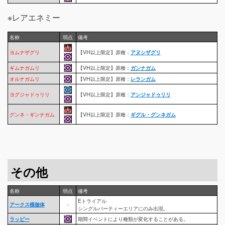
※レアエネミー
名称
弱点
備考
ヨムナザグリ
【VH以上限定】原種：
アヌシザグリ
ギムナガムリ
【VH以上限定】原種：
ガンナガム
オルナガムリ
【VH以上限定】原種：
レランガム
ヨグジャドゥリリ
【VH以上限定】原種：
アンジャドゥリリ
グンネ・ギンナガム
【VH以上限定】原種：
ギグル・グンネガム
その他
名称
弱点
備考
Eトライアル
アークス模倣体
-
シングルパーティーエリアにのみ出現。
ラッピー
期間イベントにより種類が変化することがある。