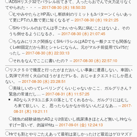
ADSHリスク32でパラレル出てきて、入ったらおでんで火力足りなく
てやられた・・・ --
2017-08-30 (水) 18:50:33
むやみやたらとHP高いし斬鉄剣のリミットも3パターンくらいあっ
て更にPTの人数で更に短くなるぞ --
2017-08-30 (水) 19:21:25
SHパラレルのおでんは手ごわいから気に病むことはないよ。その
うち倒せるようになるさ。 --
2017-08-30 (水) 21:07:45
ちなみにリスク関係なくSHパラレルはADでも一般クエでも関係な
くLv80固定だから割とシャレにならん。元がマルチ前提用でLv75だ
ったし --
2017-08-30 (水) 22:33:13
それをなんでここに書いたの？ --
2017-08-30 (水) 22:57:10
リスク５０で幾度と行ったがまだおいしい事象に遭遇しない。車固い
し気弾で片付く火山のほうがまだデレる。おじゃまクエストにしか思え
ない。 --
2017-08-30 (水) 23:28:51
美味しいのってレベリングくらいじゃないかここ、ガルグリさん？
緊急の常連だし… --
2017-08-31 (木) 11:57:25
ADならステ3ユニ多スロ落としてくれるから、ガルグリにはむし
ろ来て欲しい。と、思ったらなかなか出ないんだよなあ… --
2017-
08-31 (木) 19:21:11
雑魚の経験値他のADより2倍近いし残尿沸きほとんど無いしHrなら
すげー旨いぞ、勿論VHね --
2017-09-01 (金) 12:24:13
Hrでも割とやりごたえあって最初は楽しかったけど最近はゲロマズド