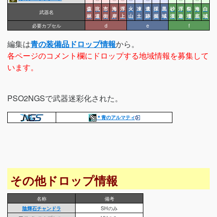
森
坑
市
海
浮
火
凍
遺
採
黒
砂
浮
祭
海
白
武器名
林
道
街
岸
上
山
土
跡
掘
域
漠
遊
壇
底
域
必要カプセル
d
e
f
編集は
青の装備品ドロップ情報
から。
各ページのコメント欄にドロップする地域情報を募集して
います。
PSO2NGSで武器迷彩化された。
＊青のアルマティ
その他ドロップ情報
名称
備考
陰輝石チャンドラ
SHのみ