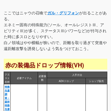
ここではニャウの召喚で
ガル・グリフォン
が出ることがあ
る。
エネミー固有の特殊能力(ソール、オールレジストⅢ、ア
ビリティⅢ)が多く、ステータスⅢ(パワーなど)が付与され
た時に多スロとなりやすい。
白ノ領域はやや横幅が狭いので、距離を取り過ぎて突進や
遠距離攻撃を誘発しないよう気をつけておこう。
赤の装備品ドロップ情報(VH)
クエ
入手方法
必要個
スト
必要アイテム
数
ADVドロップ
ショップ販売
名称
特務
先遣
調
査：
森林
特務
先遣