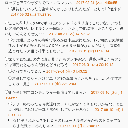
ロップとアヌシザグリでストレスマッハ --
2017-08-31 (木) 14:50:55
期待していったら楽すぎてがっかりしたんだが、とりまHP低すぎ -
-
2017-09-02 (土) 17:23:30
ここのSHリスク50でボスにアンジャドゥリリ出てこないな、いつも
レア種の方だ。レボルシオ一回落としただけで他に得したことないし硬
いしでめんどくせぇ･･･ --
2017-08-31 (木) 14:52:32
すば運。どっちの意味で取るかは木主次第だが。レア種だと経験値
跳ね上がるがそれ以外はADだとあまり意味がないんだよな。直接仕
込まれたレア狙う相手でもないし --
2017-08-31 (木) 20:15:14
エリア2の出口の先に扉が見えたらグンネ確定、通路が見えたらアン
ジャ確定だと思うんだけどどうだろう --
2017-08-31 (木) 20:40:18
それで合ってるよ --
2017-09-01 (金) 04:43:32
意識してなかったけどエリア3の風景考えたらそうか……今度注意
してみて見よ --
2017-09-01 (金) 22:12:03
また使い捨てコンテンツが一個増えてしまった --
2017-09-10 (Sun) 1
3:33:57
ラリー終わったら時代遅れのレアしかなくて何もないからな。まだ
☆14残しておけば一部の層が回していただろうに --
2017-09-10 (日) 1
6:11:38
☆14消されたん？あれＤＦのヒューナル体とかからのドロップな
らまだ残ってるんじゃ？ --
2017-09-11 (月) 17:00:17