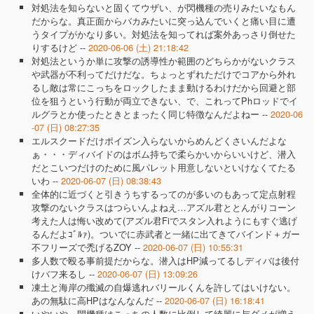
対処法を知らないと固くてウザい、が閃機種の売りみたいなもん
だからな。真正面からバカみたいに突っ込んでいくと痛い目に遭
うタイプがかなり多い。対処法を知ってれば案外あっさり倒せた
りするけど --
2020-06-06 (土) 21:18:42
対処法というか単に攻撃の誘導性か範囲のどちらかがないクラス
や武器が不利ってだけだな。ちょっとずれただけでコアから外れ
るし敵は常にこっちをロックしたまま動けるわけだから回避と部
位を狙うという行動が両立できない、で、これってPhロッドでイ
ルグラとか使ったときとまったく同じ特徴なんだよねー --
2020-06
-07 (日) 08:27:35
エルスクードだけポイズン入らないからめんどくさいんだよな
ぁ・・・ディバイドのはボム持ちで柔らかいからいいけど、潜入
だとこいつだけのために風パレット用意しないといけなくてたる
いわ --
2020-06-07 (日) 08:38:43
全体的に近づくと引きうちするってのが多いのもあって定点射程
攻撃のないクラスはつらいんよねえ…アズル君ととんがりコーン
考えた人は悔い改めて(アズル君Fiでスタン入れようにもすぐ逃げ
るんだよｺﾞﾙｧ)。ついでに赤武者と一緒に出てきてバインド＋ガー
不フリーズで禿げるZOY --
2020-06-07 (日) 10:55:31
多人数で殴る事前提だからな。潜入はHP減ってるしディバは後付
けバフ来るし --
2020-06-07 (日) 13:09:26
凍土と海岸の殲滅の自爆逃れバリールくんを許してはいけない。
あの無駄に高HPはなんなんだ --
2020-06-07 (日) 16:18:41
いやいや、閃機種はこっちの人数に比例して綺麗に与ダメが増え