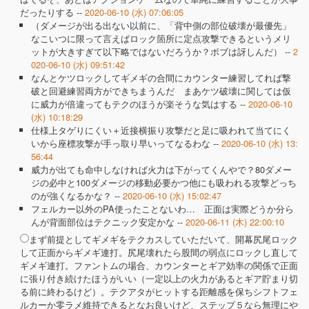
だったりする --
2020-06-10 (水) 07:06:05
（ダメージが出る出ない以前に、「背中側の部位破壊が最優先」
なこいつに限って言えばロック箇所に定点攻撃できるというメリ
ットが大きすぎて以下略ではないだろうか？ボブは訝しんだ） --
2
020-06-10 (水) 09:51:42
なんとケツロックしてギメギの合間にカウンター練習してれば撃
破と回避練習両方ができちまうんだ まあケツ破壊に関しては仮
に威力が倍違ってもテクのほうが楽そうな気はする --
2020-06-10
(水) 10:18:29
仕様上タゲりにくい＋近接横振り攻撃だと足に吸われて当てにく
いから座標攻撃が手っ取り早いってなるわな --
2020-06-10 (水) 13:
56:44
威力が出ても命中しなければ火力は下がってくんやで？80ダメー
ジの必中と100ダメージの移動必要かつ他にも吸われる攻撃どっち
のが強くなるかな？ --
2020-06-10 (水) 15:02:47
フェルカー以外のPA使ったことないわ… 正面は実際どうか分ら
んが背面部位はテクニック安定かな --
2020-06-11 (木) 22:00:10
まず前提としてギメギをテクカスしていただいて、開幕尻尾ロック
して正面からギメギ連打。尻尾壊れたら股間の弱点にロックし直して
ギメギ連打。ファントムの場合、カウンターとギア効率の関係で正面
に張り付き続けたほうがいい（一定以上の火力があるとギア貯まり切
る前に終わるけど）。テクアタがヒットする距離感を保ちシフトフェ
ルカーか零ラメ維持できるとなお良いけど、ステップ５なら無理にや