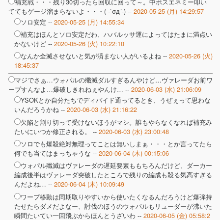
補充戦・・・残り30切ったら回収に回って～。中ボスエネミー叩い
ててもゲージ溜まらないよ・・・( -`σд´-) --
2020-05-25 (月) 14:29:57
ソロ安定 --
2020-05-25 (月) 14:55:34
補充はほんとソロ安定だわ、ハバルッサ運によってはたまに満点い
かないけど --
2020-05-26 (火) 10:22:10
なんか全滅させないと気が済まない人がいるよね --
2020-05-26 (火)
18:45:37
マジでさぁ…ウォパルの殲滅ダルすぎるんやけど…ヴァレーダお前ワ
ープすんなよ…爆破しきれねぇやんけ… --
2020-06-03 (水) 21:06:09
YSOKとか自分たちでディバイド通ってるとき、うぜぇって思わな
いんだろうかね --
2020-06-03 (水) 21:16:22
欠陥と割り切って受けないほうがマシ。誰もやらなくなれば補充み
たいにいつか修正される。 --
2020-06-03 (水) 23:00:48
ソロでも爆殺絶対無理ってことは無いしまぁ・・・とか言ってたら
何でも当てはまっちゃうな --
2020-06-04 (木) 00:15:06
ウォパル殲滅はヴァレーダの遅延要素ももちろんだけど、ダーカー
編成後半はヴァレーダ突破したところで残りの編成も殺る気高すぎる
んだよね… --
2020-06-04 (木) 10:09:49
ワープ移動は同期取りやすいから使いたくなるんだろうけど爆弾持
たせたらダメだよなー、討伐のほうのウォパルもリューダーが沸いた
瞬間たいてい一回飛ぶからほんとうざいわ --
2020-06-05 (金) 05:58:2