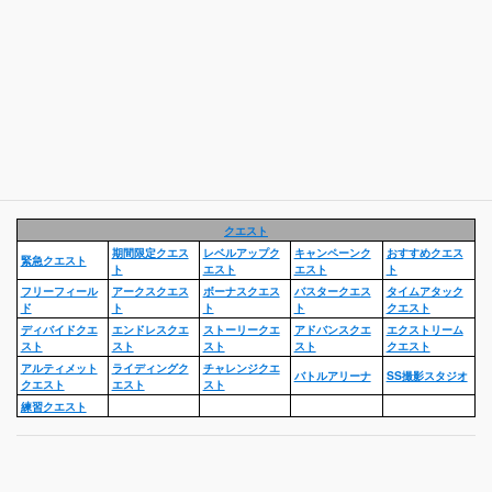
クエスト
期間限定クエス
レベルアップク
キャンペーンク
おすすめクエス
緊急クエスト
ト
エスト
エスト
ト
フリーフィール
アークスクエス
ボーナスクエス
バスタークエス
タイムアタック
ド
ト
ト
ト
クエスト
ディバイドクエ
エンドレスクエ
ストーリークエ
アドバンスクエ
エクストリーム
スト
スト
スト
スト
クエスト
アルティメット
ライディングク
チャレンジクエ
バトルアリーナ
SS撮影スタジオ
クエスト
エスト
スト
練習クエスト