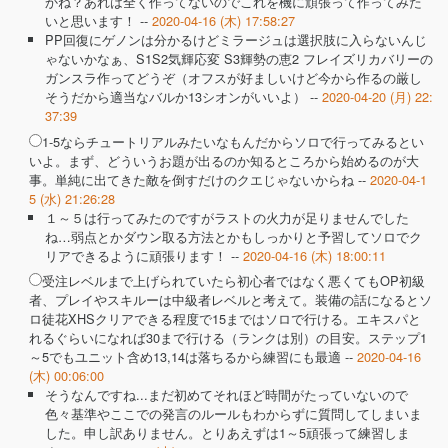
かね？あれは全く作ってないのでこれを機に頑張って作ってみた
いと思います！ --
2020-04-16 (木) 17:58:27
PP回復にゲノンは分かるけどミラージュは選択肢に入らないんじ
ゃないかなぁ、S1S2気輝応変 S3輝勢の恵2 フレイズリカバリーの
ガンスラ作ってどうぞ（オフスが好ましいけど今から作るの厳し
そうだから適当なバルか13シオンがいいよ） --
2020-04-20 (月) 22:
37:39
1-5ならチュートリアルみたいなもんだからソロで行ってみるとい
いよ。まず、どういうお題が出るのか知るところから始めるのが大
事。単純に出てきた敵を倒すだけのクエじゃないからね --
2020-04-1
5 (水) 21:26:28
１～５は行ってみたのですがラストの火力が足りませんでした
ね…弱点とかダウン取る方法とかもしっかりと予習してソロでク
リアできるように頑張ります！ --
2020-04-16 (木) 18:00:11
受注レベルまで上げられていたら初心者ではなく悪くてもOP初級
者、プレイやスキルーは中級者レベルと考えて。装備の話になるとソ
ロ徒花XHSクリアできる程度で15まではソロで行ける。エキスパと
れるぐらいになれば30まで行ける（ランクは別）の目安。ステップ1
～5でもユニット含め13,14は落ちるから練習にも最適 --
2020-04-16
(木) 00:06:00
そうなんですね...まだ初めてそれほど時間がたっていないので
色々基準やここでの発言のルールもわからずに質問してしまいま
した。申し訳ありません。とりあえずは1～5頑張って練習しま