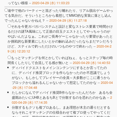
ってない模様 --
2020-04-29 (水) 11:03:23
途中で他のパーティーと混ざったり離れたり、リアル脱出ゲームやっ
てる気分だ。そういうところから着想してMMO的な実装に落とし込ん
でったんじゃないかねえ？ --
2020-04-29 (水) 11:27:18
それを今更ガバガバシステムと設計と変なストレス要素で時間かけ
るだけの謎TA風味にして正規の目玉クエストとしてやっちゃうのが
やばいんだよなぁ。これがご長寿ゲーじゃなかったり要望があったと
か挑戦的な新要素にしたいとかの触れ込みだったならまだマシだろう
けど、スティルで釣っただけのいつものやつで終わった --
2020-04-2
9 (水) 12:20:12
もっとマッチングを何とかしていればねぇ、もっとステップ毎の時
間長くしたりして合流してる感が無いと --
2020-04-29 (水) 14:40:53
ディバイドクエストをメインコンテンツにするとか言ってたの
に、ディバイド推奨ブロックを作らなかったのか不思議でしょう
がない。もしかしてプレイヤーの全員～大多数がここに通うから
ブロックから溢れるんじゃないかって想定してたのかな --
2020-04
-29 (水) 17:04:48
たしかになんでディバイド推奨B作らなかったんだろか あるち全
盛期みたいにUHBとあるちBとで分散するのを恐れたのかなあ --
2
020-04-29 (水) 17:14:35
分散するもクソも複ブロあるし。まあ理想が木主の通りだとする
ならそれこそマッチングの仕様合わせて複ブロ使ってやってくだ