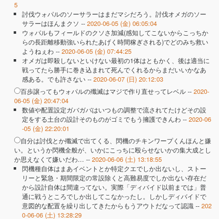
5
討伐ウォパルのソーサラーはまだマシだろう。討伐オメガのソー
サラーはほんまクソ --
2020-06-05 (金) 06:05:04
ウォパルもフィールドのクソさ加減(感知してこないからこっちか
らの長距離移動強いられたあげく時間稼ぎされる)でどのみち救い
ようねぇわ --
2020-06-05 (金) 07:44:25
オメガは即殺しないといけない最初の1体はともかく、後は適当に
戦ってたら勝手に巻き込まれて死んでくれるからまだいいかなあ
感ある。でも許さない --
2020-06-07 (日) 20:12:03
百歩譲ってもウォパルの殲滅はマジで作り直せってレベル --
2020-
06-05 (金) 20:47:04
数値や配置設定ガバガバはいつもの調整で流されてたけどその設
定をする土台の設計そのものがゴミでもう擁護できんわ --
2020-06
-05 (金) 22:20:01
自分は討伐とか殲滅で出てくる、閃機のチキンワープくんほんと嫌
い。というか閃機全般が、いかにこっちに殴らせないかの集大成とし
か思えなくて嫌いだわ… --
2020-06-06 (土) 13:18:55
閃機種自体はまあイベントとか特定クエでしか出ないし、ストー
リーと緊急・期間限定の常設除くと高難易度でしか出ない存在だ
から設計自体は間違ってない。実際「ディバイド以前までは」普
通に戦うところでしか出してこなかったし。しかしディバイドで
意図的な配置を繰り出してきたからもうアウトだなって認識 --
202
0-06-06 (土) 13:28:29