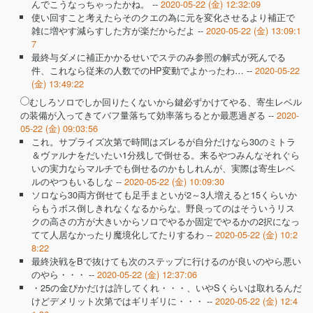
んでこうなっちゃったかね。 --
2020-05-22 (金) 12:32:09
使い回すこと考えたらそのクエの為に元を変化させるより補正で
雑に増やす減らすした方が楽だからだよ --
2020-05-22 (金) 13:09:1
7
最終与ダメに補正かかるせいでステのみ参照の解式が死んでる
件、これなら従来の人数でのHP変動でよかったわ… --
2020-05-22
(金) 13:49:22
むしろソロでしか回りたくないから鍵必ずかけてやる、寄生レベル
の装備が入ってきてバフ量落ちて効率落ちるとか最悪過ぎる --
2020-
05-22 (金) 09:03:56
これ。サプライズ次第で時間はズレるが自分だけなら30のミトラ
＆ヴァルナをだいたい1分残しで倒せる。来るやつみんなそれぐら
いの実力ならマルチでも倒せるのかもしれんが、実際は寄生レベ
ルのやつもいるしな --
2020-05-22 (金) 10:09:30
ソロなら30両方倒せても足手まといが2～3人増えると15くらいか
らもうボス倒しきれなくなるからな。野良ってのはそういうリス
クの高さの方が大きいからソロでやるか固定でやるかの2択になっ
てて人居なかったり魔境化してたりするわ --
2020-05-22 (金) 10:2
8:22
最終決戦をBで抜けても次のステップに行けるのが良いのやら悪い
のやら・・・ --
2020-05-22 (金) 12:37:06
・25の金ぴかだけは許してくれ・・・、いやSくらいは取れるんだ
けどデメリット次第ではギリギリに・・・ --
2020-05-22 (金) 12:4