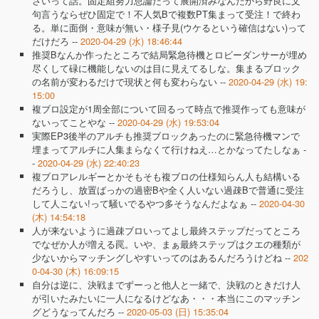
さいって話。固定組努力怠論だって展開済みなんだから野良に文
句言うならぜひ固定で！不人気Bで複数PT集まって受注！で終わ
る。単に面倒・意味が無い・様子見(ウケるという確信はない)って
だけだろ --
2020-04-29 (水) 18:46:44
推奨Bなんか作ったところで結局緊急待機とロビーダンサーが埋め
尽くして碌に機能しないのは目に見えてるしな。集まるブロック
の名前が変わるだけで現状と何も変わらない --
2020-04-29 (水) 19:
15:00
複ブロ設定が1周全部について回るって時点で推奨作っても意味が
ないってことやな --
2020-04-29 (水) 19:53:04
実際EP3後半のアルチも推奨ブロックあったのに緊急待機マンで
埋まってアルチに人集まらなくて行けねえ…とかなってたしなぁ -
-
2020-04-29 (水) 22:40:23
複ブロアレルギーとかそもそも複ブロの仕様知らん人も結構いる
だろうし、放置ばっかの過密Bや全く人いない過疎Bで普通に受注
して人こない!って騒いでるやつ多そうなんだよなぁ --
2020-04-30
(木) 14:54:18
人が来ないように過疎ブロいってよし最終ステップだってところ
でなぜか人が増える罠。いや、まぁ最終ステップはクエの種類が
少ないからマッチングしやすいってのはあるんだろうけどね --
202
0-04-30 (木) 16:09:15
自分は逆に、決戦までずーっと他人と一緒で、決戦のときだけ人
が引いたみたいに一人になるけどなあ・・・本当にこのマッチン
グどうなってんだろ --
2020-05-03 (日) 15:35:04