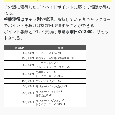
その週に獲得したディバイドポイントに応じて報酬が得ら
れる。
報酬獲得はキャラ別で管理。
所持している各キャラクター
でポイントを稼げば複数回獲得することができる。
ポイント報酬とプレイ実績は
毎週水曜日の13:00
にリセッ
トされる。
獲得DP
報酬
50,000pt
ディバイドメダル×50
150,000pt
武器フォーム変更パス補助券×30
ピュアフォトン×10
250,000pt
アルティメットブースター×5
閃機片エメル×50
350,000pt
トライブースト+100%×2
450,000pt
ディバイドメダル×150
550,000pt
モジュール／エクゼクル×3
モジュール／ミトラ×3
750,000pt
賢者の紋章×25
モジュール／ヴァルナ×3
1,000,000pt
トライブースト+100%×4