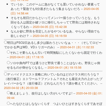
ていうか、このゲームに急がなくても置いていかれない要素って
あった？緊急でも5分過ぎたらもう集まらないだろ --
2020-04-05
(日) 14:58:44
そもそも初日だからといってメンバー揃うかっていうとな。もう
回せる人は固定か鍵ソロに移行しちゃってて野良には期待されな
くなってるわ --
2020-04-05 (日) 15:42:38
なんか妙に野良を否定したがるやついるなあ、やらない理由でも
欲しいわけ？ --
2020-04-05 (日) 16:16:59
明日はPSO2日あるし多少は賑わうといいなぁ・・・（そしてロビー
でかかる声はWD、VDトリガーのみ） --
2020-04-01 (水) 11:02:33
それこそ要らんもん引いて時間無駄にしたくないから固定で行くわ
--
2020-04-01 (水) 17:18:15
ソロや身内PTでは通うけど野良で通うことはないわ。野良じゃ倒
せるものが倒せなくなるし --
2020-04-01 (水) 19:15:56
ディバイドクエスト攻略に向いているのはどのクラス何だろうな？
（改行修正）エトワール？ファントム？それとも最近火力の上がったブ
レイバーかな？（改行修正）どれなんだろう？誰か教えてください。 --
2020-04-02 (木) 20:03:38
教えましょう、改行はしない方がいいですよ! --
2020-04-03 (金) 01:
09:44
へたなひとはしなないくらす つよいひとはすきなくらすであそぼ