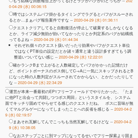
もう結構な回数報告上がってるけどラグかバグかのどっちか --
202
0-04-29 (水) 00:06:15
噂ではシステムバフ掛かるタイミングでラグるとバフがスルーされ
るとか…まぁバグ報告案件ですな --
2020-04-29 (水) 01:36:11
クエストクリアしてると自動復活が停止して破棄するしかなくなる
とか、ライフ減少無効が効いてなかったりとか判定系のバグが結構残
ってるよね --
2020-04-29 (水) 01:44:34
それぞれ個々のクエスト扱いだったり効果やバフがクエスト単位
ではなくPT単位の設定だとか諸々通常と違う設計多すぎてもう調
整追いついてない感じ --
2020-04-29 (水) 12:22:01
確かランクBまで上がると人数確定してバフがかかった記憶だけ
ど、ポイントボーナスのボス倒してC→Aに一気にスキップされるとB
になった時の人数判定がスルーされてかからない、とかだったりして
な --
2020-04-29 (水) 22:34:29
運営が本来一番最初のEP1フリーフィールドでやりたかった、「たま
に他PTと出会って共闘しつつボス周回」というスタイルを、システム
面でキッチリ固めてやらせてる感じのクエストだね。 ボスに旨味が無
くてマルグルゲーになってしまったことへの反省を感じる --
2020-04-2
9 (水) 02:19:57
まあそれ瓦解してんでこっちも当然瓦解してるけどな --
2020-04-2
9 (水) 10:38:05
なおステップごとに別マップになってるせいでフリー探索より固ま