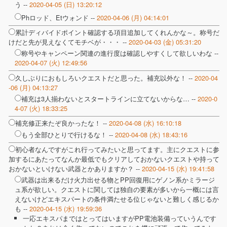
う --
2020-04-05 (日) 13:20:12
Phロッド、Etウォンド --
2020-04-06 (月) 04:14:01
累計ディバイドポイント確認する項目追加してくれんかな～。称号だ
けだと先が見えなくてモチベが・・・ --
2020-04-03 (金) 05:31:20
称号やキャンペーン関連の進行度は確認しやすくして欲しいわな --
2020-04-07 (火) 12:49:56
久しぶりにおもしろいクエストだと思った。補充以外な！ --
2020-04
-06 (月) 04:13:27
補充は3人揃わないとスタートラインに立てないからな… --
2020-0
4-07 (火) 18:33:25
補充修正来たぞ良かったな！ --
2020-04-08 (水) 16:10:18
もう全部ひとりで行けるな！ --
2020-04-08 (水) 18:43:16
初心者なんですがこれ行ってみたいと思ってます。主にクエストに参
加するにあたってなんか最低でもクリアしておかないクエストや持って
おかないといけない武器とかありますか？ --
2020-04-15 (水) 19:41:58
武器は出来るだけ火力出せる物とPP回復用にゲノン系かミラージ
ュ系が欲しい。クエストに関しては独自の要素が多いから一概には言
えないけどエキスパートの条件満たせる位じゃないと難しく感じるか
も --
2020-04-15 (水) 19:59:36
一応エキスパまではとってはいますがPP電池装備っていうんです