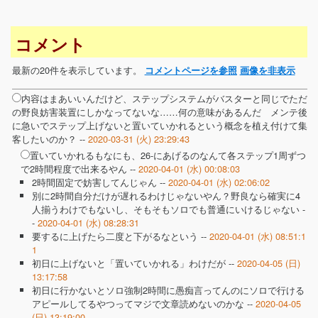
コメント
最新の20件を表示しています。
コメントページを参照
画像を非表示
内容はまあいいんだけど、ステップシステムがバスターと同じでただ
の野良妨害装置にしかなってないな……何の意味があるんだ メンテ後
に急いでステップ上げないと置いていかれるという概念を植え付けて集
客したいのか？ --
2020-03-31 (火) 23:29:43
置いていかれるもなにも、26-にあげるのなんて各ステップ1周ずつ
で2時間程度で出来るやん --
2020-04-01 (水) 00:08:03
2時間固定で妨害してんじゃん --
2020-04-01 (水) 02:06:02
別に2時間自分だけが遅れるわけじゃないやん？野良なら確実に4
人揃うわけでもないし、そもそもソロでも普通にいけるじゃない -
-
2020-04-01 (水) 08:28:31
要するに上げたら二度と下がるなという --
2020-04-01 (水) 08:51:1
1
初日に上げないと「置いていかれる」わけだが --
2020-04-05 (日)
13:17:58
初日に行かないとソロ強制2時間に愚痴言ってんのにソロで行ける
アピールしてるやつってマジで文章読めないのかな --
2020-04-05
(日) 13:19:00