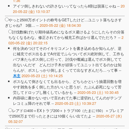
1:36
アイツ倒しきれないの許さないってなったら8割は脱落じゃね --
20
20-05-22 (金) 13:10:37
やっと2500万ポイントの称号をGETしたけど…ユニット落ちなさす
ぎじゃね? 3個… --
2020-05-22 (金) 18:04:30
討伐数稼げたり期待値高めになるボス避けるようにしたらその分落
ちなくなるわな。修正されてから補充工作ばかり選んでただろ？ --
2
020-05-22 (金) 20:22:15
何を決めつけてそのイキりコメントを書き込めるか知らんが、逆
に補充でボス出るまでA付近でふらついてボス絶対倒して、工作も
バフ来たらボス倒しに行って、討伐や殲滅は選んでボス倒してて
出ないんだぞ どんだけ子木が頑張ってユニット出てるのかは知
らんが、ボスしっかり倒しまくってて出なすぎんだろ…って事 --
2020-05-23 (土) 10:14:25
木主
ボスなんて倒さなくても出るから、どちらかという抽選回数を増
やす雑魚を多く倒した方がいいと思うが、たぶん必死になって苦
労してドロップし難くしているかも --
2020-05-23 (土) 10:30:45
内容碌に書かないせいで言われてた事に逆切れしてんのがテンプ
レコミュ障のそれで草 --
2020-05-23 (土) 10:39:27
レアドロ400＋EXトラブ200＋トラブ100（たまに150）＋プレミア
で2500万まで行ったときには10個くらい出てたよ --
2020-05-27 (水)
05:32:07