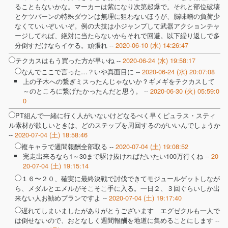
ることもないかな。マーカーは紫になり次第起爆で。それと部位破壊
とケツバーンの特殊ダウンは無理に狙わないほうが、脳味噌の負荷少
なくていいぞいいぞ。例の大技は小ジャンプして武器アクションチャ
ージしてれば、絶対に当たらないからそれで回避。以下繰り返しで多
分倒すだけならイケる。頑張れ --
2020-06-10 (水) 14:26:47
テクカスはもう買った方が早いね --
2020-06-24 (水) 19:58:17
なんでここで言った…？いや真面目に --
2020-06-24 (水) 20:07:08
上の子木への繋ぎミスったんじゃないか？ギメギをテクカスして
～のところに繋げたかったんだと思う。 --
2020-06-30 (火) 05:59:0
0
PT組んで一緒に行く人がいないけどなるべく早くピュラス・スティ
ル素材が欲しいときは、どのステップを周回するのがいいんでしょうか
--
2020-07-04 (土) 18:58:46
複キャラで週間報酬全部取る --
2020-07-04 (土) 19:08:52
完走出来るなら1～30まで駆け抜ければだいたい100万行くね --
20
20-07-04 (土) 19:15:14
１６〜２０、確実に最終決戦で討伐できてモジュールゲットしなが
ら、メダルとエメルがそこそこ手に入る。一日２、３回ぐらいしか出
来ない人お勧めプランですよ --
2020-07-04 (土) 19:17:40
遅れてしまいましたがありがとうございます エグゼクルも一人で
は倒せないので、おとなしく週間報酬を地道に集めることにします --