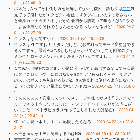
0 (月) 22:09:40
ボスだけAってそれ倒し方を理解してない可能性、詳しくは
ここ
見てって感じだがエクゼクル君はまずケツの白いのぶっ壊さない
と全身カッチカチのままだから最初から股間コア狙うのはNGやで
（まぁ低層ならそれでもなんとかなるっちゃなるけど --
2020-04-2
0 (月) 22:27:06
クラスはなんですか？ --
2020-04-21 (火) 10:56:08
クラスはPhですね！(カタナだけど...)お尻狙ってモード変更はでき
るんですが、最近PCに移行したばっかりでどうしても回避のタイ
ミングとロックオンがうまく決まらないんですよね... --
2020-04-2
1 (火) 22:35:22
５でAか、前後のコア狙いが足に吸われてる感じするな…でも安易
にクソ楽ロッドゲーに逃げないのはガッツあるじゃんｗ あとど
のステのボスでもA出せる奴が2、3人集まれば倒せるようになって
るっての覚えとくと気楽にやれるかもね --
2020-04-22 (水) 05:58:0
5
うぉぉぉぉぉ！安定してソロでステージ10までボスもSランクでク
リアできるようになりました！マジでアドバイスありがとうござ
いました！(ペトラピュラス作ってごり押したのは秘密) --
2020-04-
23 (木) 22:42:13
何この可愛い木主、すごい応援したくなる --
2020-04-23 (木) 23:2
3:47
木主きゅんをホモに誘導するのはNG --
2020-04-29 (水) 02:20:45
木主です！やったっぁぁぁ！Phカタナ用にカスタマイズを施され