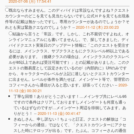
2020-07-06 (月) 17:54:41
既出ならすみません。このディバイドは常設なんですよね？クエスト
カウンターのどこを見ても見当たらないですし公式ＨＰを見ても出現条
件等の記載は無かったですし。専用カウンターがあるのでしょうか？そ
れとも実は緊急クエなのでしょうか？ --
2020-11-12 (木) 23:00:23
結論から言うと「常設」です。しかし、これ不親切ですよねえ。オ
ンラインマニュアルにも書いてませんし。で、探してきました。ディ
バイドクエスト実装日のアップデート情報に「このクエストを受注す
るには、メインクラス、サブクラスともにクラスレベル85以上である
必要があります。（後継クラスの場合は、メインクラスのクラスレベ
ルが85以上であれば受注可能です）」との記載がありました。このク
エストの難易度として設定されているのが（内部的に）UHのみです
から、キャラクターのレベルが上記に達しないとクエストカウンター
に出ません。レベルが条件を満たせば、メインゲート等で、管理官の
コフィーさんから通信が入ると思います。頑張ってください --
2020-
11-13 (金) 00:30:21
丁寧な回答！ありがとうございます！…メインサブ共にレベル95
ですので条件はクリアしておりますしメインゲートも何度も通っ
ているはずなのですが…メインゲート周辺を徘徊してみます。あ
りがとう！ --
2020-11-13 (金) 00:41:47
きぬしさん、申し訳ない！ちょっと訂正。クエストの解放は「コ
フィーからの通信」ではなくて、「クエストカウンターにアクセ
スした時にテロップが出る」です。たぶん。コフィーさんの通信