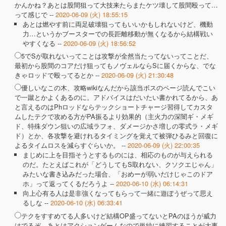
かんかね？あとは股間狙って大技来たらまたケツ壊して股間殴って…
って感じで --
2020-06-09 (火) 18:55:15
あとは燃やす前に両足破壊狙ってもいいかもしれないけど、機動
力…というかブースターでの長距離移動が無くなるから結構戦い
やすくなる --
2020-06-09 (火) 18:56:52
5でSが取れないってことは攻撃が全然当たってないってことだ、
最初から股間のコアだけ狙ってもノヴェルならSに届くからな、でな
きゃロッドで殴ってるとか --
2020-06-09 (火) 21:30:48
優しいなこの木、攻略wikiなんだから該当ボスのページ読んでこい
で一蹴とかよくあるのに。アドバイスはだいたい書かれてるから、あ
と言えるのはPhロッドならテックショートチャージ習得してカスタ
ムしたテクで攻める方がPA振るより効果的（主火力の深闇ギ・メギ
ド、特殊ダウン狙いの広域ラフォ、ダメージかさ増しの零式ラ・メギ
ド）とか、各攻撃を避けれるタイミングを覚えて被弾ひるみと回復に
よるタイムロスを減らすぐらいか。 --
2020-06-09 (火) 22:00:35
まじめに上を目指そうとするものには、相応のものが与えられる
のだ。たとえばこれが「どうしてもS取れない、クソクエじゃん」
みたいな書き込みだった場合、「おめーが弱いだけじゃこのドア
ホ」って返ってくるだろうよ --
2020-06-10 (水) 06:14:31
向上心有る人は是非強くなってもらって一緒に遊ぼうぜって思え
るしな --
2020-06-10 (水) 06:33:41
テクをすすめてる人多いけど結構OP盛ってないとPAのほうが威力
はでるぞ、あとはアクションゲームなので単純に練習することが大事