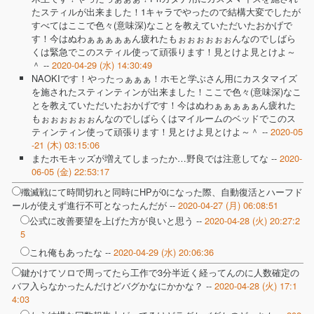
たスティルが出来ました！1キャラでやったので結構大変でしたが
すべてはここで色々(意味深)なことを教えていただいたおかげで
す！今はぬわぁぁぁぁぁん疲れたもぉぉぉぉぉぉんなのでしばら
くは緊急でこのスティル使って頑張ります！見とけよ見とけよ～
＾ --
2020-04-29 (水) 14:30:49
NAOKIです！やったっぁぁぁ！ホモと学ぶさん用にカスタマイズ
を施されたスティンティンが出来ました！ここで色々(意味深)なこ
とを教えていただいたおかげです！今はぬわぁぁぁぁぁん疲れた
もぉぉぉぉぉぉんなのでしばらくはマイルームのベッドでこのス
ティンティン使って頑張ります！見とけよ見とけよ～＾ --
2020-05
-21 (木) 03:15:06
またホモキッズが増えてしまったか…野良では注意してな --
2020-
06-05 (金) 22:53:17
殲滅戦にて時間切れと同時にHPが0になった際、自動復活とハーフド
ールが使えず進行不可となったんだが --
2020-04-27 (月) 06:08:51
公式に改善要望を上げた方が良いと思う --
2020-04-28 (火) 20:27:2
5
これ俺もあったな --
2020-04-29 (水) 20:06:36
鍵かけてソロで周ってたら工作で3分半近く経ってんのに人数確定の
バフ入らなかったんだけどバグかなにかかな？ --
2020-04-28 (火) 17:1
4:03