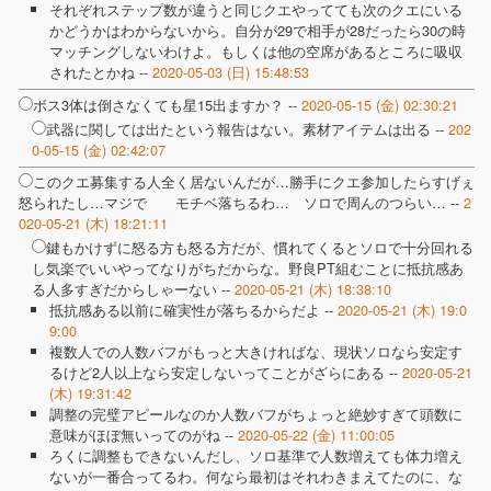
それぞれステップ数が違うと同じクエやってても次のクエにいる
かどうかはわからないから。自分が29で相手が28だったら30の時
マッチングしないわけよ。もしくは他の空席があるところに吸収
されたとかね --
2020-05-03 (日) 15:48:53
ボス3体は倒さなくても星15出ますか？ --
2020-05-15 (金) 02:30:21
武器に関しては出たという報告はない。素材アイテムは出る --
202
0-05-15 (金) 02:42:07
このクエ募集する人全く居ないんだが…勝手にクエ参加したらすげぇ
怒られたし…マジで モチベ落ちるわ… ソロで周んのつらい… --
2
020-05-21 (木) 18:21:11
鍵もかけずに怒る方も怒る方だが、慣れてくるとソロで十分回れる
し気楽でいいやってなりがちだからな。野良PT組むことに抵抗感あ
る人多すぎだからしゃーない --
2020-05-21 (木) 18:38:10
抵抗感ある以前に確実性が落ちるからだよ --
2020-05-21 (木) 19:0
9:00
複数人での人数バフがもっと大きければな、現状ソロなら安定す
るけど2人以上なら安定しないってことがざらにある --
2020-05-21
(木) 19:31:42
調整の完璧アピールなのか人数バフがちょっと絶妙すぎて頭数に
意味がほぼ無いってのがね --
2020-05-22 (金) 11:00:05
ろくに調整もできないんだし、ソロ基準で人数増えても体力増え
ないが一番合ってるわ。何なら最初はそれわきまえてたのに、な