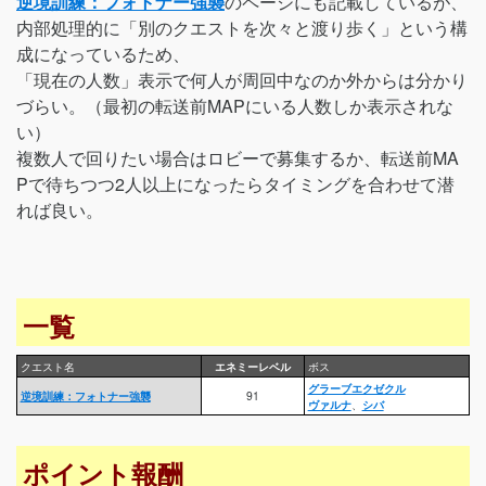
逆境訓練：フォトナー強襲
のページにも記載しているが、
内部処理的に「別のクエストを次々と渡り歩く」という構
成になっているため、
「現在の人数」表示で何人が周回中なのか外からは分かり
づらい。（最初の転送前MAPにいる人数しか表示されな
い）
複数人で回りたい場合はロビーで募集するか、転送前MA
Pで待ちつつ2人以上になったらタイミングを合わせて潜
れば良い。
一覧
クエスト名
エネミーレベル
ボス
グラーブエクゼクル
逆境訓練：フォトナー強襲
91
ヴァルナ
、
シバ
ポイント報酬