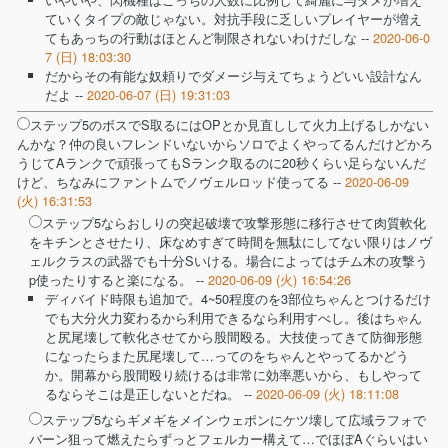
ていくタイプの敵じゃない。対抗手段に乏しいプレイヤーが増え
てもあっちの行動はほとんど制限されないわけだしな --
2020-06-0
7 (日) 18:03:30
だからその有能な奴頼りでダメージ与えてちょうどいい設計なん
だよ --
2020-06-07 (日) 19:31:03
ステップ5のボスでS取るにはOPとか見直しして火力上げるしかない
んかな？仲の良いフレンドいないからソロでよくやってるんだけどかろ
うじてAランクで頑張ってもSランク取るのに20秒くらい足らないんだ
けど、ちなみにファントムでノヴェルロッド使ってる --
2020-06-09
(火) 16:31:53
ステップ5ならおしりの突起破壊で攻撃形態に移行させて肉質軟化
をキチンとさせたり、床なめすぎて時間を無駄にしてない限りはノヴ
ェルクラスの武器でも十分Sいける。場合によってはチム木の攻撃う
p使ったりすると楽になる。 --
2020-06-09 (火) 16:54:26
ディバイド時限も追加で。4~50程度のを3部位ちゃんとつけるだけ
でも大分火力変わるから利用できるなら利用すべし。後はちゃん
と尻尾壊して軟化させてから股間殴る。大技使ってきて防御形態
になったらまた尻尾壊して…ってのをちゃんとやってるかどう
か。開幕から股間殴り続けるは非常に効率悪いから、もしやって
るならそこは是正しないとだね。 --
2020-06-09 (火) 18:11:08
ステップ5ならギメギをメインウェポンにケツ壊して広域ラフォで
バーン狙って燃えたらずっとフェルカー構えて…でほぼAぐらいはい