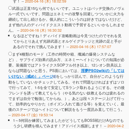
す！ --
2020-04-16 (木) 18:02:59
武器は正直15なら何でもいいです。ユニットはバッヂ交換のノヴェ
ル一式でいいです。問題はエネミーの攻撃を回避しつついかに火力を
継続して出し続けるか。個人的にこういうのは好きではないだけど、
まず他の人のディバイドクエスト動画で予習するといいかもしれませ
ん。 --
2020-04-16 (木) 16:30:32
なるほどですね！ディバイド攻略動画は今見つけたのでそれを見
てからとりあえず光跡武器とオルゲイグラッジと光跡の足と手が
あるのでそれで挑んでみます！ --
2020-04-16 (木) 17:57:07
まず4種類のモード（工作の時間や箱、殲滅の爆発システムな
ど）、サプライズ効果の読み方、エネミーヘイトについての知識が必
要。装備面ではアトライクスSOPフル付き以上、12シオン防具以上
ならば問題ないと思う。PS面においては、
淫夢PSO2wikiの「しては
をしっかり読んで、自分がこのような行
いけない（戒め）」ページ
動をしていないかチェックしてみる。それで問題なければまずはソロ
で行ってみて、1-5を全て安定してSランク取れるようにする。その後
フレンドを誘って教えてもらう（やる気のない奴教えるのは疲れるの
でまずは自分で勉強してからね、）。あとは段々ステージ上げて行っ
て、効率的なやりかた（ポイズン入れて逃げる等）を覚えていく。最
後のステージではヘイトについて解説をもう一度読み直して行こう。
--
2020-04-17 (金) 19:53:14
1～5何回か練習してみましたがどうしてもBOSS戦だけAなのでも
う少し研鑽を積んでみます！アドバイス感謝します！ --
2020-04-2