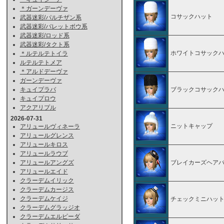
＊ガーンデーヴァ
コサックハット
武器迷彩/パルチザン系
武器迷彩/バレットボウ系
武器迷彩/ロッド系
武器迷彩/タクト系
ホワイトコサック
＊ルテルテトイラ
ルテルテトメア
＊アルドデーヴァ
ガーンデーヴァ
キュイプラバ
ブラックコサック
キュイプロウ
アクアリプル
2026-07-31
ニットキャップ
アリュールヴィネーラ
アリュールグレンス
アリュールキロス
アリュールラウブ
アリュールアングズ
ブレイカーズヘア
アリュールエイド
クラーデムイリック
クラーデムカージス
クラーデムケイジ
チェックミニハッ
クラーデムグラッジオ
クラーデムエルピーダ