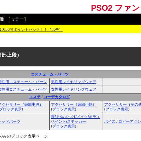
PSO2 ファ
[
ミラー
]
最大50％ポイントバック！！（広告）
頭部上段）
コスチューム・パーツ
男性用コスチューム・パーツ
男性用レイヤリングウェア
女性用コスチューム・パーツ
女性用レイヤリングウェア
エステ
/
コーデカタログ
アクセサリー（頭部中段）
アクセサリー（頭部小物）
アクセサリー（その
ブロック表示
)
(
ブロック表示
)
(
ブロック表示
)
瞳/まゆ/まつげ/メイク/ボディ
ヘッドパーツ
ペイント/ステッカー
ボイス
/
ロビーアクシ
(
ブロック表示
)
前のみのブロック表示ページ