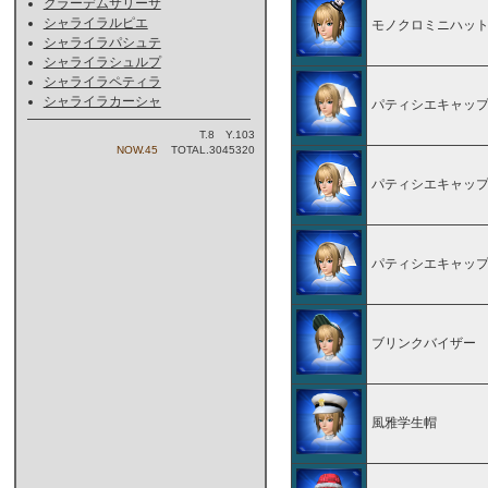
クラーデムサリーサ
シャライラルピエ
モノクロミニハッ
シャライラパシュテ
シャライラシュルプ
シャライラペティラ
シャライラカーシャ
パティシエキャッ
T.8 Y.103
NOW.45
TOTAL.3045320
パティシエキャッ
パティシエキャッ
ブリンクバイザー
風雅学生帽