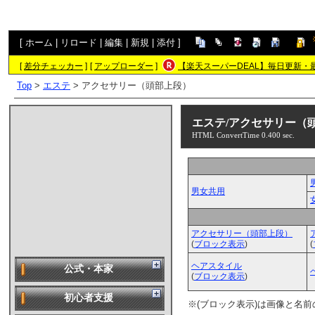
[
ホーム
|
リロード
|
編集
|
新規
|
添付
]
[
差分チェッカー
]
[
アップローダー
]
【楽天スーパーDEAL】毎日更新・
Top
>
エステ
> アクセサリー（頭部上段）
エステ/アクセサリー（
HTML ConvertTime 0.400 sec.
男女共用
アクセサリー（頭部上段）
(
ブロック表示
)
(
ヘアスタイル
公式・本家
(
ブロック表示
)
初心者支援
※(ブロック表示)は画像と名