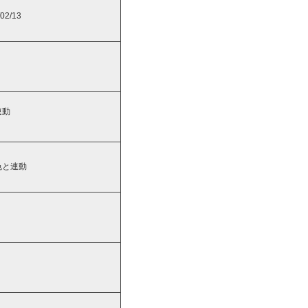
02/13
連動
色と連動