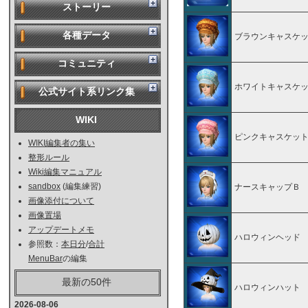
ストーリー
各種データ
ブラウンキャスケ
コミュニティ
ホワイトキャスケ
公式サイト系リンク集
WIKI
ピンクキャスケッ
WIKI編集者の集い
整形ルール
Wiki編集マニュアル
sandbox
(編集練習)
ナースキャップＢ
画像添付について
画像置場
アップデートメモ
ハロウィンヘッド
参照数：
本日分
/
合計
MenuBar
の編集
最新の50件
ハロウィンハット
2026-08-06