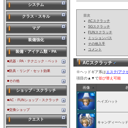
システム
目次
クラス・スキル
ACスクラッチ
SGスクラッチ
マグ
FUNスクラッチ
ミッションパス
装備強化
その他入手
コメント
装備・アイテム類・PA
■武器・PA・テクニック・ペット
ACスクラッチ
■防具・リング・セット効果
※ヘッドギア系は
エステ/アク
項目の▲▼で
並び替え可能
■その他
画像
ショップ・スクラッチ
■AC・FUNショップ・スクラッチ
ヘイズハット
■交換ショップ
クエスト
キャンディーヘッ