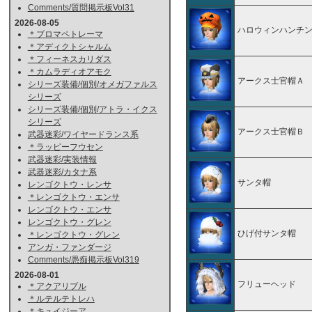
Comments/質問掲示板Vol31
2026-08-05
ハロウィンハンチ
＊ブロマペトレーマ
＊アディクトシャルム
＊フィーネスカリダス
＊カムラディオアモク
アークス士官帽Ａ
シリーズ装備/個別/オメガファルス
シリーズ
シリーズ装備/個別/アトラ・イクス
シリーズ
アークス士官帽Ｂ
武器迷彩/ワイヤードランス系
＊ラッピーフウセン
武器迷彩/実装情報
武器迷彩/カタナ系
サンタ帽
レンゴクトウ・レンサ
＊レンゴクトウ・エンサ
レンゴクトウ・エンサ
レンゴクトウ・グレン
ひげ付サンタ帽
＊レンゴクトウ・グレン
アンガ・ファンダージ
Comments/愚痴掲示板Vol319
2026-08-01
フリューヘッド
＊アクアリプル
＊ルテルテトレハ
＊キュイジーア