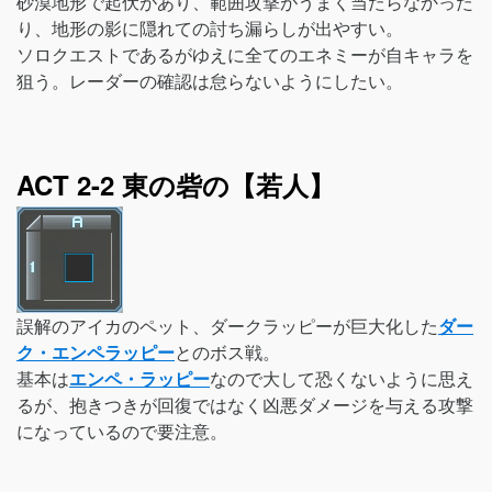
砂漠地形で起伏があり、範囲攻撃がうまく当たらなかった
り、地形の影に隠れての討ち漏らしが出やすい。
ソロクエストであるがゆえに全てのエネミーが自キャラを
狙う。レーダーの確認は怠らないようにしたい。
ACT 2-2 東の砦の【若人】
誤解のアイカのペット、ダークラッピーが巨大化した
ダー
ク・エンペラッピー
とのボス戦。
基本は
エンペ・ラッピー
なので大して恐くないように思え
るが、抱きつきが回復ではなく凶悪ダメージを与える攻撃
になっているので要注意。