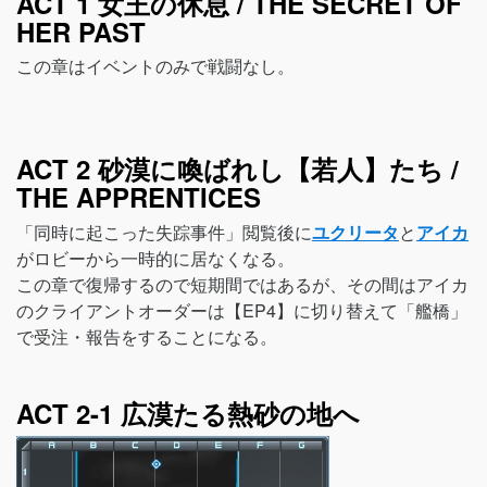
ACT 1 女王の休息 / THE SECRET OF
HER PAST
この章はイベントのみで戦闘なし。
ACT 2 砂漠に喚ばれし【若人】たち /
THE APPRENTICES
「同時に起こった失踪事件」閲覧後に
ユクリータ
と
アイカ
がロビーから一時的に居なくなる。
この章で復帰するので短期間ではあるが、その間はアイカ
のクライアントオーダーは【EP4】に切り替えて「艦橋」
で受注・報告をすることになる。
ACT 2-1 広漠たる熱砂の地へ