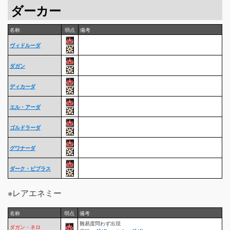
ダーカー
名称
弱点
備考
ヴィドルーダ
ダガン
ディカーダ
エル・アーダ
ゴルドラーダ
グワナーダ
ダーク・ビブラス
※レアエネミー
名称
弱点
備考
難易度問わず出現
ダガン・ネロ