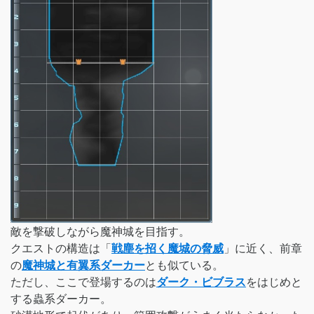
敵を撃破しながら魔神城を目指す。
クエストの構造は「
戦塵を招く魔城の脅威
」に近く、前章
の
魔神城と有翼系ダーカー
とも似ている。
ただし、ここで登場するのは
ダーク・ビブラス
をはじめと
する蟲系ダーカー。