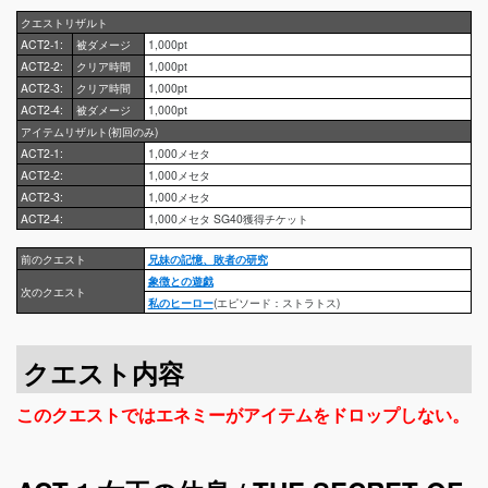
クエストリザルト
ACT2-1:
被ダメージ
1,000pt
ACT2-2:
クリア時間
1,000pt
ACT2-3:
クリア時間
1,000pt
ACT2-4:
被ダメージ
1,000pt
アイテムリザルト(初回のみ)
ACT2-1:
1,000メセタ
ACT2-2:
1,000メセタ
ACT2-3:
1,000メセタ
ACT2-4:
1,000メセタ SG40獲得チケット
前のクエスト
兄妹の記憶、敗者の研究
象徴との遊戯
次のクエスト
私のヒーロー
(エピソード：ストラトス)
クエスト内容
このクエストではエネミーがアイテムをドロップしない。