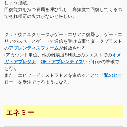
しまう強敵。
回復能力を持つ眷属を呼び出し、高頻度で回復してくるの
でそれ相応の火力がないと厳しい。
クリア後にユクリータがゲートエリアに復帰し、ゲートエ
リアのスペースゲートで通信を受ける事でダークブラスト
の
アプレンティスフォーム
が解放される
(アカウント単位、他の難易度SH以上のクエストでの
オメ
ガ・アプレジナ
、
OF・アプレンティス
いずれかの撃破で
も可)。
また、エピソード：ストラトスを進めることで「
私のヒー
ロー
」を受注できるようになる。
エネミー