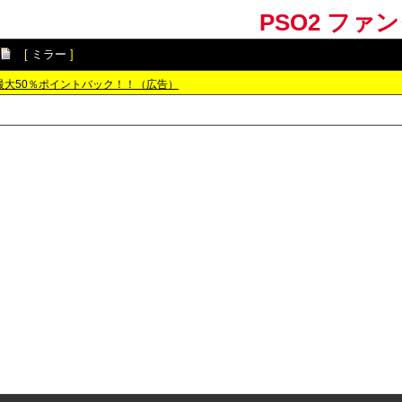
PSO2 ファ
[
ミラー
]
最大50％ポイントバック！！（広告）