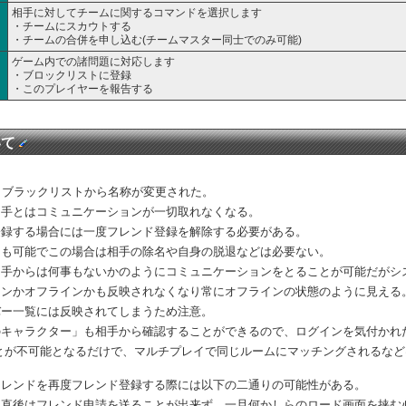
相手に対してチームに関するコマンドを選択します
・チームにスカウトする
・チームの合併を申し込む(チームマスター同士でのみ可能)
ゲーム内での諸問題に対応します
・ブロックリストに登録
・このプレイヤーを報告する
いて
に伴い、ブラックリストから名称が変更された。
相手とはコミュニケーションが一切取れなくなる。
登録する場合には一度フレンド登録を解除する必要がある。
とも可能でこの場合は相手の除名や自身の脱退などは必要ない。
相手からは何事もないかのようにコミュニケーションをとることが可能だがシ
インかオフラインかも反映されなくなり常にオフラインの状態のように見える
バー一覧には反映されてしまうため注意。
のキャラクター」も相手から確認することができるので、ログインを気付かれ
とが不可能となるだけで、マルチプレイで同じルームにマッチングされるな
フレンドを再度フレンド登録する際には以下の二通りの可能性がある。
た直後はフレンド申請を送ることが出来ず、一旦何かしらのロード画面を挟む