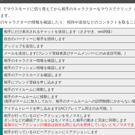
】でマウスモードに切り替えてから相手のキャラクターをマウスでクリック（V
します。
手のキャラクターの情報を確認したり、招待や送信などのコンタクトを取るこ
相手にだけ表示されるチャットを送信します（ささやき、wis同様）
自分のパーティーに相手を招待します
グッジョブを送信します
メールを送信します(フレンド登録者及びチームメンバーにのみ送信可能。)
相手のキャラクター情報を確認します
相手のファッション情報を確認します
相手のアークスカードを確認します
相手にフレンド登録を申し込みます
相手のマイルームに移動します
相手のチームルームに移動します
(相手がチームに加入しており、相手のチームルームへの訪問制限にかからない場
アイテムトレードを申し込みます((AC)プレミアム同士のみ可能。)
相手が行っているロビーアクションをモノマネします
ダンスなどの継続アクションはモノマネした相手の動きと完全に同期します
追加ロビーアクションの場合は自分も同じものを所持していないとモノマネでき
相手が行っているロビーアクションにリアクションします