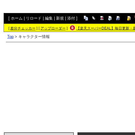
[
ホーム
|
リロード
|
編集
|
新規
|
添付
]
[
差分チェッカー
]
[
アップローダー
]
【楽天スーパーDEAL】毎日更新・
Top
> キャラクター情報