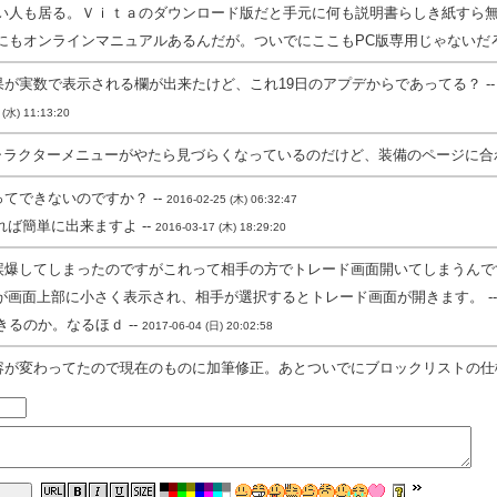
い人も居る。Ｖｉｔａのダウンロード版だと手元に何も説明書らしき紙すら無く
にもオンラインマニュアルあるんだが。ついでにここもPC版専用じゃないだろう
が実数で表示される欄が出来たけど、これ19日のアプデからであってる？ -
 (水) 11:13:20
ャラクターメニューがやたら見づらくなっているのだけど、装備のページに合わ
てできないのですか？ --
2016-02-25 (木) 06:32:47
ば簡単に出来ますよ --
2016-03-17 (木) 18:29:20
爆してしまったのですがこれって相手の方でトレード画面開いてしまうんです
が画面上部に小さく表示され、相手が選択するとトレード画面が開きます。 -
るのか。なるほｄ --
2017-06-04 (日) 20:02:58
が変わってたので現在のものに加筆修正。あとついでにブロックリストの仕様