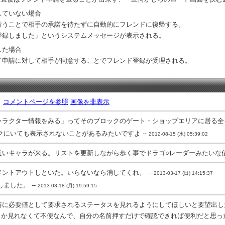
していない場合
行うことで相手の承諾を待たずに自動的にフレンドに復帰する。
登録しました」というシステムメッセージが表示される。
した場合
ド申請に対して相手が同意することでフレンド登録が受理される。
。
コメントページを参照
画像を非表示
ラクター情報をみる」ってそのブロックのゲート・ショップエリアに居る全キ
にいても表示されないことがあるみたいですよ --
2012-08-15 (水) 05:39:02
いキャラが来る。リストを更新しながら歩く事でドラゴ○レーダーみたいな使
ントアウトしといた。いらないなら消してくれ。 --
2013-03-17 (日) 14:15:37
ました。 --
2013-03-18 (月) 19:59:15
時に必要値として要求されるステータスを見れるようにしてほしいと要望出し
か見れなくて不便なんで、自分の名前押すだけで確認できれば便利だと思った