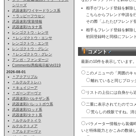
シリーズ
相手がフレンド登録を解除
武器迷彩/ワイヤードランス系
こちらからフレンド申請を
＊ラッピーフウセン
その際「ふたたびフレンド
武器迷彩/実装情報
武器迷彩/カタナ系
相手もフレンド登録を解除
レンゴクトウ・レンサ
初回登録時と同様にフレン
＊レンゴクトウ・エンサ
レンゴクトウ・エンサ
レンゴクトウ・グレン
コメント
＊レンゴクトウ・グレン
アンガ・ファンダージ
最新の10件を表示しています
Comments/愚痴掲示板Vol319
2026-08-01
このメニューの「周囲のキャ
＊アクアリプル
離れていると同じブロック
＊ルテルテトレハ
＊キュイジーア
リストの上位には自身から近
＊ガーンデーヴァ
武器迷彩/パルチザン系
二重に表示されてたのでコメ
武器迷彩/バレットボウ系
武器迷彩/ロッド系
荒らしの残骸ですね。消し
武器迷彩/タクト系
＊ルテルテトイラ
パラメーター情報から装備
ルテルテトメア
いと特殊能力とかこみの数値し
＊アルドデーヴァ