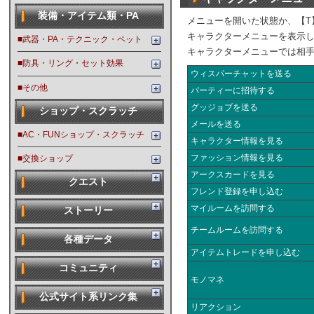
装備・アイテム類・PA
メニューを開いた状態か、【T
キャラクターメニューを表示
■武器・PA・テクニック・ペット
キャラクターメニューでは相
■防具・リング・セット効果
ウィスパーチャットを送る
■その他
パーティーに招待する
グッジョブを送る
ショップ・スクラッチ
メールを送る
■AC・FUNショップ・スクラッチ
キャラクター情報を見る
ファッション情報を見る
■交換ショップ
アークスカードを見る
クエスト
フレンド登録を申し込む
マイルームを訪問する
ストーリー
チームルームを訪問する
各種データ
アイテムトレードを申し込む
コミュニティ
モノマネ
公式サイト系リンク集
リアクション