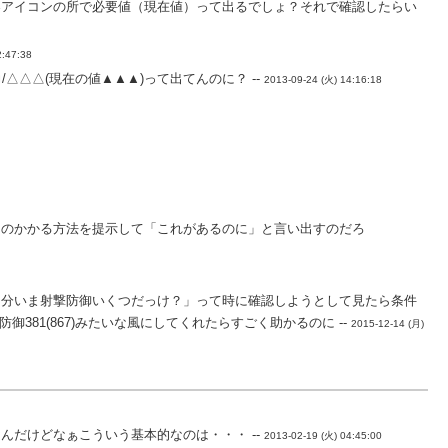
器アイコンの所で必要値（現在値）って出るでしょ？それで確認したらい
2:47:38
△△△(現在の値▲▲▲)って出てんのに？ --
2013-09-24 (火) 14:16:18
間のかかる方法を提示して「これがあるのに」と言い出すのだろ
自分いま射撃防御いくつだっけ？」って時に確認しようとして見たら条件
81(867)みたいな風にしてくれたらすごく助かるのに --
2015-12-14 (月)
だけどなぁこういう基本的なのは・・・ --
2013-02-19 (火) 04:45:00