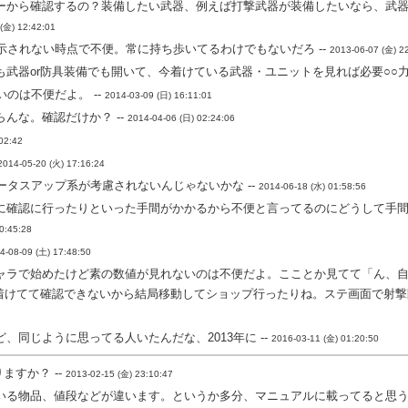
ーから確認するの？装備したい武器、例えば打撃武器が装備したいなら、武
(金) 12:42:01
示されない時点で不便。常に持ち歩いてるわけでもないだろ --
2013-06-07 (金) 2
武器or防具装備でも開いて、今着けている武器・ユニットを見れば必要○○力/
のは不便だよ。 --
2014-03-09 (日) 16:11:01
んな。確認だけか？ --
2014-04-06 (日) 02:24:06
02:42
2014-05-20 (火) 17:16:24
ータスアップ系が考慮されないんじゃないかな --
2014-06-18 (水) 01:58:56
に確認に行ったりといった手間がかかるから不便と言ってるのにどうして手
0:45:28
4-08-09 (土) 17:48:50
ャラで始めたけど素の数値が見れないのは不便だよ。こことか見てて「ん、
けてて確認できないから結局移動してショップ行ったりね。ステ画面で射撃防御3
、同じように思ってる人いたんだな、2013年に --
2016-03-11 (金) 01:20:50
ますか？ --
2013-02-15 (金) 23:10:47
いる物品、値段などが違います。というか多分、マニュアルに載ってると思うん