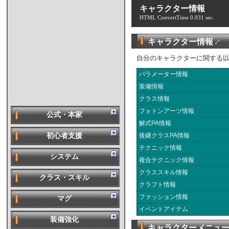
キャラクター情報
HTML ConvertTime 0.031 sec.
キャラクター情報
自分のキャラクターに関する
パラメーター情報
装備情報
クラス情報
フォトンアーツ情報
公式・本家
解式PA情報
後継クラスPA情報
初心者支援
テクニック情報
システム
複合テクニック情報
クラススキル情報
クラス・スキル
クラフト情報
ファッション情報
マグ
イベントアイテム
装備強化
キャラクターメニュ