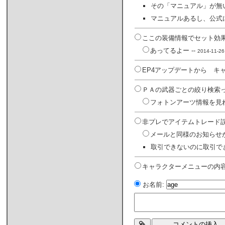
その「マニュアル」が無
マニュアルあるし、公式
ここの装備情報でセット効果
あってるよー --
2014-11-26
EP4アップデートから キ
ＰＡの武器ごとの絞り検索っ
フォトンアーツ情報を見れ
非プレでアイテムトレード誤
メールと同様のお知らせ
取引できないのに取引でき
キャラクターメニューの内容
お名前: