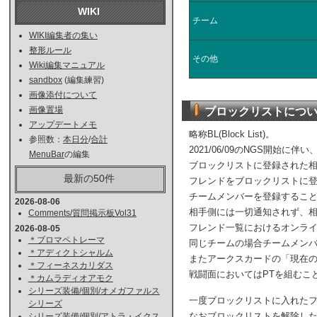
WIKI
チーム
WIKI編集者の集い
整形ルール
その他
Wiki編集マニュアル
sandbox
(編集練習)
画像添付について
ブロックリストにつ
画像置場
アップデートメモ
略称BL(Block List)。
参照数：
本日分
/
合計
2021/06/09のNGS開始
MenuBar
の編集
ブロックリストに登録された
最新の50件
フレンドをブロックリストに
チームメンバーを登録するこ
2026-08-06
相手側には一切通知されず、
Comments/質問掲示板Vol31
フレンド一覧におけるオンラ
2026-08-05
＊ブロマペトレーマ
同じチームの場合チームメン
＊アディクトシャルム
またアークスカードの「現在
＊フィーネスカリダス
戦闘面においてはPTを組むこ
＊カムラディオアモク
シリーズ装備/個別/オメガファルス
一度ブロックリストに入れた
シリーズ
なおブロックリストを解除し
シリーズ装備/個別/アトラ・イクス