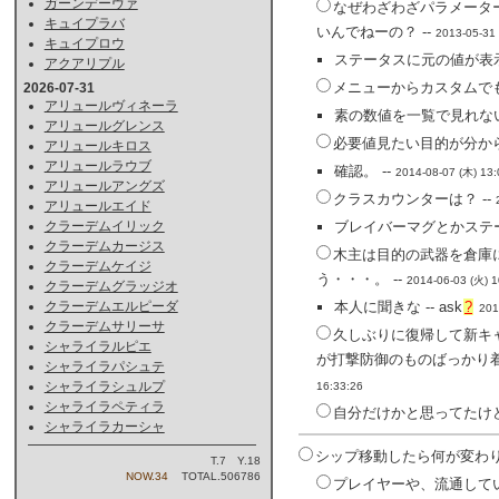
ガーンデーヴァ
なぜわざわざパラメータ
キュイプラバ
いんでねーの？ --
2013-05-31 
キュイプロウ
ステータスに元の値が表
アクアリプル
メニューからカスタムでも
2026-07-31
アリュールヴィネーラ
素の数値を一覧で見れない
アリュールグレンス
必要値見たい目的が分から
アリュールキロス
アリュールラウブ
確認。 --
2014-08-07 (木) 13:
アリュールアングズ
クラスカウンターは？ --
アリュールエイド
ブレイバーマグとかステ
クラーデムイリック
クラーデムカージス
木主は目的の武器を倉庫
クラーデムケイジ
う・・・。 --
2014-06-03 (火) 1
クラーデムグラッジオ
本人に聞きな --
ask
?
クラーデムエルピーダ
201
クラーデムサリーサ
久しぶりに復帰して新キ
シャライラルピエ
が打撃防御のものばっかり着
シャライラパシュテ
シャライラシュルプ
16:33:26
シャライラペティラ
自分だけかと思ってたけど
シャライラカーシャ
シップ移動したら何が変わり
T.7 Y.18
NOW.34
TOTAL.506786
プレイヤーや、流通して