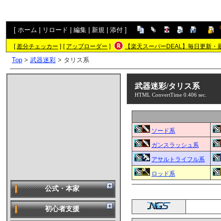
[
ホーム
|
リロード
|
編集
|
新規
|
添付
]
[
差分チェッカー
]
[
アップローダー
]
【楽天スーパーDEAL】毎日更新・
Top
>
武器迷彩
> タリス系
武器迷彩/タリス系
HTML ConvertTime 0.406 sec.
ソード系
ガンスラッシュ系
アサルトライフル系
ロッド系
公式・本家
初心者支援