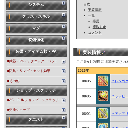
目次
システム
実装情報
一覧
クラス・スキル
専用
複数対象
マグ
コメント
装備強化
装備・アイテム類・PA
実装情報
■武器・PA・テクニック・ペット
ここ6ヵ月程度に追加実装され
2026年
■防具・リング・セット効果
■その他
08/05
＊レンゴ
ショップ・スクラッチ
08/05
＊ラッピ
■AC・FUNショップ・スクラッチ
■交換ショップ
08/01
＊アクア
クエスト