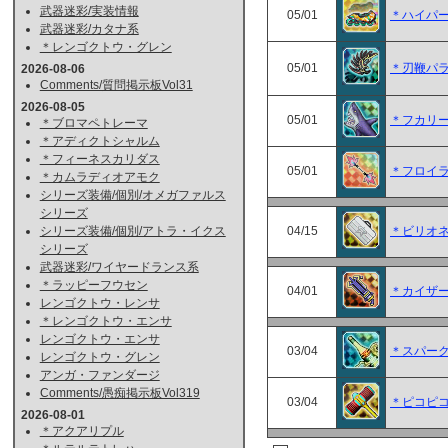
武器迷彩/実装情報
05/01
＊ハイパ
武器迷彩/カタナ系
＊レンゴクトウ・グレン
05/01
＊刃鞭パ
2026-08-06
Comments/質問掲示板Vol31
2026-08-05
05/01
＊フカリ
＊ブロマペトレーマ
＊アディクトシャルム
＊フィーネスカリダス
05/01
＊フロイ
＊カムラディオアモク
シリーズ装備/個別/オメガファルス
シリーズ
04/15
＊ビリオ
シリーズ装備/個別/アトラ・イクス
シリーズ
武器迷彩/ワイヤードランス系
＊ラッピーフウセン
04/01
＊カイザ
レンゴクトウ・レンサ
＊レンゴクトウ・エンサ
レンゴクトウ・エンサ
03/04
＊スパー
レンゴクトウ・グレン
アンガ・ファンダージ
Comments/愚痴掲示板Vol319
03/04
＊ピコピ
2026-08-01
＊アクアリプル