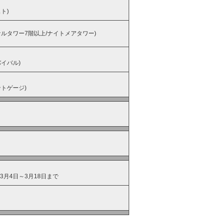
ト)
ナルタワー7階以上/ナイトメアタワー)
イバル)
ントゲージ)
月4日～3月18日まで