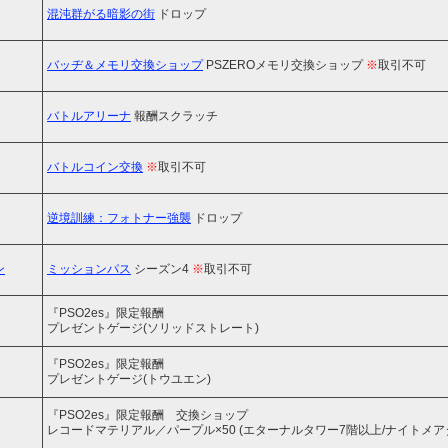
混沌群がる暗影の街
ドロップ
バッヂ＆メモリ交換ショップ
PSZEROメモリ交換ショップ
※
取引不可
バトルアリーナ
報酬スクラッチ
バトルコイン交換
※
取引不可
逆境訓練：フォトナー強襲
ドロップ
ン
ミッションパス
シーズン4
※
取引不可
『PSO2es』限定報酬
プレゼントゲージ(ソリッドストレート)
『PSO2es』限定報酬
プレゼントゲージ(トウユエン)
『PSO2es』限定報酬 交換ショップ
レコードマテリアル／パープル×50 (エターナルタワー7階以上/ナイトメア