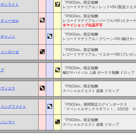
『PSO2es』限定報酬
ーサンライト
レコードマテリアル／レッド×50 (緊急クエス
『PSO2es』限定報酬
ラティーゼル
レコードマテリアル／パープル×50 (エター
※マイショップ出品不可
『PSO2es』限定報酬
ーキャノン
レコードマテリアル／グリーン×50 (極討サバ
『PSO2es』限定報酬
ラインローゼ
レコードマテリアル／イエロー×50 (プレゼ
『PSO2es』限定報酬
ネア
極討サバイバル 上級 ボーナス報酬 ドロップ
『PSO2es』限定報酬
ーヴィエラ
スペシャルクエスト 超級 ドロップ
『PSO2es』期間限定ログインボーナス
クリングファイト
「スペシャルサンクスギフト！」10日目 ※3
『PSO2es』限定報酬
コハンマー
スペシャルクエスト 超級 ドロップ