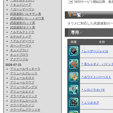
＊ルテルテトレハ
NGSサービス開始以降、過
▼
＊キュイジーア
＊ガーンデーヴァ
武器迷彩/パルチザン系
一覧
武器迷彩/バレットボウ系
武器迷彩/ロッド系
タリスに対応した武器迷彩の
武器迷彩/タクト系
専用
＊ルテルテトイラ
ルテルテトメア
＊アルドデーヴァ
画像
名称
ガーンデーヴァ
キュイプラバ
＊レーザージャイロ
キュイプロウ
アクアリプル
＊見ちゃダメ・バイン
2026-07-31
アリュールヴィネーラ
アリュールグレンス
＊ホワイトハーベスト
アリュールキロス
アリュールラウブ
アリュールアングズ
＊シロジラオバナ
アリュールエイド
クラーデムイリック
クラーデムカージス
＊ミリオネア
クラーデムケイジ
クラーデムグラッジオ