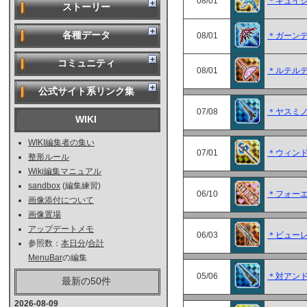
08/01
＊キュイ
ストーリー
各種データ
08/01
＊ガーン
コミュニティ
08/01
＊ルテル
公式サイト系リンク集
07/08
＊ヤスミノ
WIKI
WIKI編集者の集い
07/01
＊ウィン
整形ルール
Wiki編集マニュアル
sandbox
(編集練習)
06/10
＊フォー
画像添付について
画像置場
アップデートメモ
06/03
＊ビュー
参照数：
本日分
/
合計
MenuBar
の編集
05/06
＊対アン
最新の50件
2026-08-09