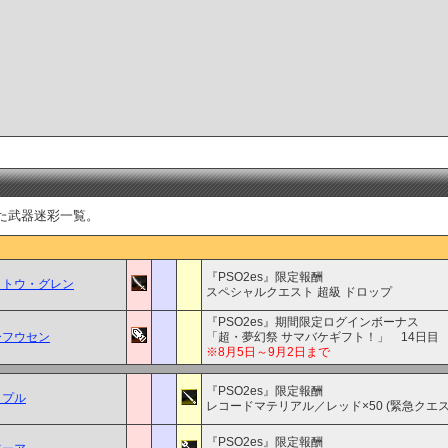
た武器迷彩一覧。
『PSO2es』限定報酬
クトウ・グレン
スペシャルクエスト 超級 ドロップ
『PSO2es』期間限定ログインボーナス
ーフウセン
「超・夢幻祭 サマバケギフト！」 14日目
※8月5日～9月2日まで
『PSO2es』限定報酬
リプル
レコードマテリアル／レッド×50 (緊急クエス
『PSO2es』限定報酬