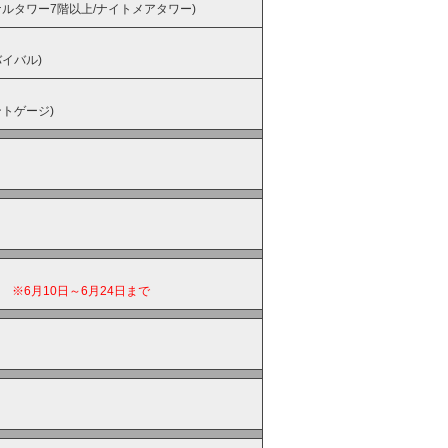
ナルタワー7階以上/ナイトメアタワー)
イバル)
ントゲージ)
目
※6月10日～6月24日まで