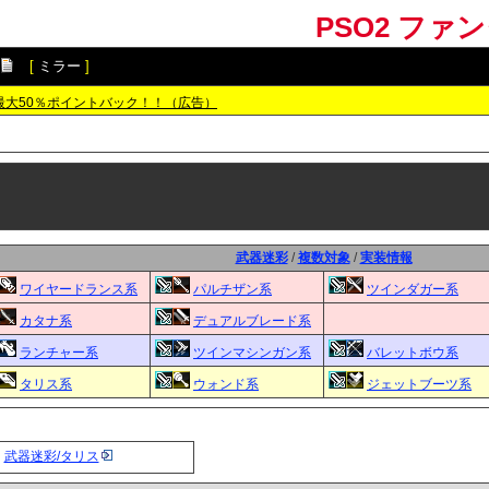
PSO2 ファ
[
ミラー
]
最大50％ポイントバック！！（広告）
武器迷彩
/
複数対象
/
実装情報
ワイヤードランス系
パルチザン系
ツインダガー系
カタナ系
デュアルブレード系
ランチャー系
ツインマシンガン系
バレットボウ系
タリス系
ウォンド系
ジェットブーツ系
武器迷彩/タリス