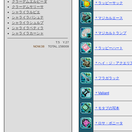
クラーデムエルピーダ
＊ラッピーサック
クラーデムサリーサ
シャライラルピエ
シャライラパシュテ
＊マジカルエース
シャライラシュルプ
シャライラペティラ
＊マジカルトランプ
シャライラカーシャ
T.5 Y.27
NOW.38
TOTAL.158009
＊ラッピーハート
＊ヘイ・ジ・アクエリ
＊フラガラック
＊Valiant
＊モタブの写本
＊ロサ・ボニータ