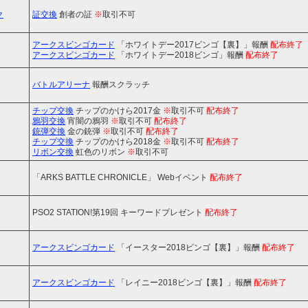
ク
証交換
創者の証
※
取引不可
アークスビンゴカード
「ホワイトデー2017ビンゴ【裏】」報酬
配布終了
アークスビンゴカード
「ホワイトデー2018ビンゴ」報酬
配布終了
バトルアリーナ
報酬スクラッチ
チップ交換
チップのかけら2017金
※
取引不可
配布終了
鴉羽交換
宵闇の鴉羽
※
取引不可
配布終了
銃弾交換
金の銃弾
※
取引不可
配布終了
チップ交換
チップのかけら2018金
※
取引不可
配布終了
リボン交換
虹色のリボン
※
取引不可
「ARKS BATTLE CHRONICLE」 Webイベント
配布終了
PSO2 STATION!第19回 キーワードプレゼント
配布終了
アークスビンゴカード
「イースター2018ビンゴ【裏】」報酬
配布終了
アークスビンゴカード
「レイニー2018ビンゴ【裏】」報酬
配布終了