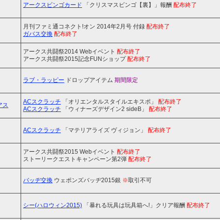
アークスビンゴカード
「クリスマスビンゴ【裏】」報酬
配布終了
月刊ファミ通コネクト!オン 2014年2月号 付録
配布終了
ガバス交換
配布終了
アークス共闘祭2014 Webイベント
配布終了
アークス共闘祭2015記念FUNショップ
配布終了
ラブ・ラッピー
ドロップアイテム
期間限定
ACスクラッチ
「オリエンタルスタイルエキスポ」
配布終了
アス
ACスクラッチ
「ウィナーズデザイン2 sideB」
配布終了
ACスクラッチ
「マテリアライズ ヴィジョン」
配布終了
アークス共闘祭2015 Webイベント
配布終了
ストーリークエストキャンペーン第2弾
配布終了
バッヂ交換
ウェポンズバッヂ2015銀
※
取引不可
シー(ハロウィン2015)
「暴れる玩具は玩具箱へ!」クリア報酬
配布終了