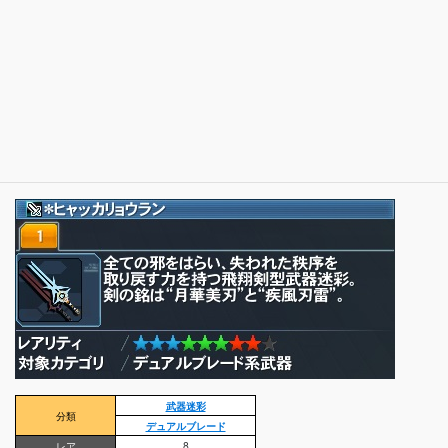
武器迷彩
分類
デュアルブレード
レア
8