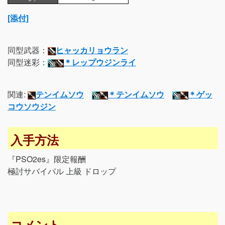
[添付]
同型武器：
ヒャッカリョウラン
同型迷彩：
＊レップウジンライ
関連:
テンイムソウ
＊テンイムソウ
＊ゲッ
コウソウジン
入手方法
『PSO2es』限定報酬
極討サバイバル 上級 ドロップ
コメント