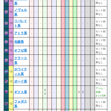
13
-
-
-
-
-
-
-
-
-
-
-
-
-
-
-
系
果なし
ノヴェル
セット効
13
-
-
-
-
-
-
-
-
-
-
-
-
-
-
-
系
果なし
リバレイ
セット効
13
-
-
-
-
-
-
-
-
-
-
-
-
-
-
-
ト系
果なし
セット効
アトラ系
13
-
-
-
-
-
-
-
-
-
-
-
-
-
-
-
果なし
セット効
光跡系
13
-
-
-
-
-
-
-
-
-
-
-
-
-
-
-
果なし
セット効
オフゼ系
13
-
-
-
-
-
-
-
-
-
-
-
-
-
-
-
果なし
クラース
セット効
13
-
-
-
-
-
-
-
-
-
-
-
-
-
-
-
系
果なし
ホワイテ
セット効
12
-
-
-
-
-
-
-
-
-
-
-
-
-
-
-
ィル系
果なし
セット効
ボード系
12
-
-
-
-
-
-
-
-
-
-
-
-
-
-
-
果なし
アーム・
2
ギクス系
12
-
-
-
-
-
-
-
-
-
-
2
2
-
-
武器
0
2つでOK
フォボス
セット効
12
-
-
-
-
-
-
-
-
-
-
-
-
-
-
-
系
果なし