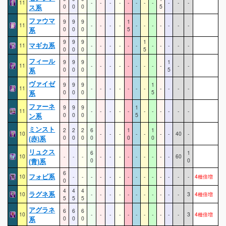
11
-
-
-
-
-
-
-
-
-
-
-
ス系
0
0
0
5
ファウマ
9
9
9
1
11
-
-
-
-
-
-
-
-
-
-
-
系
0
0
0
5
9
9
9
1
マギカ系
11
-
-
-
-
-
-
-
-
-
-
-
0
0
0
5
フィール
9
9
9
1
11
-
-
-
-
-
-
-
-
-
-
-
系
0
0
0
5
ヴァイゼ
9
9
9
1
11
-
-
-
-
-
-
-
-
-
-
-
系
0
0
0
5
ファーネ
9
9
9
1
11
-
-
-
-
-
-
-
-
-
-
-
ン系
0
0
0
5
ミンスト
2
2
2
6
1
1
10
-
-
-
-
-
-
-
40
-
(赤)系
0
0
0
0
0
0
リュクス
6
1
10
-
-
-
-
-
-
-
-
-
-
-
-
60
(青)系
0
0
6
フォビ系
10
-
-
-
-
-
-
-
-
-
-
-
-
-
-
4種倍増
0
4
4
4
ラグネ系
10
-
-
-
-
-
-
-
-
-
-
-
3
4種倍増
5
5
5
アグラネ
6
6
6
10
-
-
-
-
-
-
-
-
-
-
-
3
4種倍増
系
0
0
0