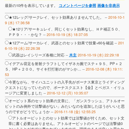
最新の10件を表示しています。
コメントページを参照
画像を非表示
★12レッグ/サークレイ、セット効果ありませんでした。 --
2016-10-1
9 (水) 17:36:58
★12リア/サーキュレイ、同じくセット効果なし、ＨＰ補正５０、
ＰＰ９・・・かな？ --
2016-10-19 (水) 18:37:05
★12アーム/サーカレイ、武器とのセット効果で技量+60を確認 --
201
6-10-19 (水) 22:26:38
武器はレイシリーズ各種に対応 --
2016-10-19 (水) 22:29:18
木主
イデアル背足を射射クラフトしてイザネカ腕でステ＋９５、PP＋２
５、HP＋２００。サイキ打打射のがマシか… --
2016-12-08 (木) 19:11:
53
今更ながら、サイハユニットの入手先がボーナス東京とライディング
クエストになっていたので、ボーナスクエスト【金】とベガス・イリュ
ージアに変更しました --
2016-12-12 (月) 10:35:07
オービット系のセット効果の文章に、「ガンスラッシュ、アトルオー
ビットのみ例外で法撃値がない」みたいなのを追加したほうがいいと思
うのですがどうでしょうか --
2016-11-18 (金) 12:55:25
アトルオービットとのセット効果では法撃値が付くため、セット文
章に書く必要はありません。アトルオービットのページでは法撃値0
ということがすでに書かれていますので、現状のままで良いと思われ