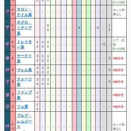
2つでOK
タロン・
9-
セット効
-
-
-
-
-
-
-
-
-
-
-
-
-
-
-
10
テイル系
果なし
ネグロ・
9-
9
1
ミディア
-
-
-
-
-
-
-
8
-
-
-
8
-
10
0
0
系
リア・武
トレイタ
9-
4
4
4
-
-
-
-
-
-
-
-
-
-
10
-
器
10
ー系
0
0
0
2つでOK
ヤークト
3
3
3
8
-
-
-
-
-
-
-
-
-
-
-
3
4種倍増
系
0
0
0
3
3
3
ヴォル系
8
-
-
-
-
-
-
-
-
-
-
-
3
4種倍増
0
0
0
クォーツ
3
3
3
8
-
-
-
-
-
-
-
-
-
-
-
3
4種倍増
系
0
0
0
ファンブ
4
8
-
-
-
-
-
-
-
-
-
-
-
-
-
-
4種倍増
系
5
2
フェ系
8
-
-
-
-
-
-
-
-
-
-
-
-
-
-
4種倍増
2
ブルブ・
レムジー
8-
セット効
ス
-
-
-
-
-
-
-
-
-
-
-
-
-
-
-
10
果なし