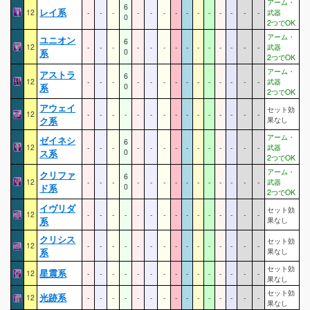
アーム・
6
レイ系
12
-
-
-
-
-
-
-
-
-
-
-
-
-
-
武器
0
2つでOK
アーム・
ユニオン
6
12
-
-
-
-
-
-
-
-
-
-
-
-
-
-
武器
系
0
2つでOK
アーム・
アストラ
6
12
-
-
-
-
-
-
-
-
-
-
-
-
-
-
武器
系
0
2つでOK
アウェイ
セット効
12
-
-
-
-
-
-
-
-
-
-
-
-
-
-
-
ク系
果なし
アーム・
ゼイネシ
6
12
-
-
-
-
-
-
-
-
-
-
-
-
-
-
武器
ス系
0
2つでOK
アーム・
クリファ
6
12
-
-
-
-
-
-
-
-
-
-
-
-
-
-
武器
ド系
0
2つでOK
イヴリダ
セット効
12
-
-
-
-
-
-
-
-
-
-
-
-
-
-
-
系
果なし
クリシス
セット効
12
-
-
-
-
-
-
-
-
-
-
-
-
-
-
-
系
果なし
セット効
星震系
12
-
-
-
-
-
-
-
-
-
-
-
-
-
-
-
果なし
セット効
光跡系
12
-
-
-
-
-
-
-
-
-
-
-
-
-
-
-
果なし