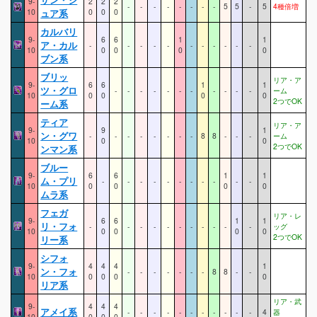
9-
2
2
2
-
-
-
-
-
-
-
-
5
5
-
5
4種倍増
10
ュア系
0
0
0
カルバリ
9-
6
6
1
1
ア・カル
-
-
-
-
-
-
-
-
-
-
-
10
0
0
0
0
ブン系
ブリッ
リア・ア
9-
6
6
1
1
ツ・グロ
-
-
-
-
-
-
-
-
-
-
-
ーム
10
0
0
0
0
2つでOK
ーム系
ティア
リア・ア
9-
9
1
ン・グワ
-
-
-
-
-
-
-
-
8
8
-
-
-
ーム
10
0
0
2つでOK
ンマン系
ブルー
9-
6
6
1
1
ム・プリ
-
-
-
-
-
-
-
-
-
-
-
10
0
0
0
0
ムラ系
フェガ
リア・レ
9-
6
6
1
1
リ・フォ
-
-
-
-
-
-
-
-
-
-
-
ッグ
10
0
0
0
0
2つでOK
リー系
シフォ
9-
4
4
4
1
ン・フォ
-
-
-
-
-
-
-
8
8
-
-
10
0
0
0
0
リア系
リア・武
9-
4
4
4
アメイ系
-
-
-
-
-
-
-
-
-
-
-
4
器
10
0
0
0