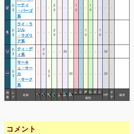
ーティ
2-
2
1
1
-
-
-
-
-
-
-
-
-
-
-
-
3
・バーゴ
0
0
0
系
ライ・ラ
ジル
2-
2
1
1
-
-
-
-
-
-
-
-
-
-
-
-
3
・ラズリ
0
0
0
ア系
ティ・デ
2-
2
-
-
-
-
30
-
-
-
-
-
-
-
30
-
3
ィ系
0
サーキ
ュ・サー
2-
2
カ
-
-
-
-
-
30
-
-
-
-
-
-
30
-
3
0
・サーク
系
画
レ
P
名称
HP
備考
像
ア
P
耐性
コメント