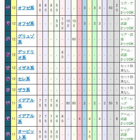
リア・ア
8
8
8
5
2
オフゼ系
12
-
-
-
-
3
-
3
3
-
50
ーム
0
0
0
0
0
2つでOK
1
レッグ・
5
10
10
オフゼ系
12
-
-
-
0
-
3
-
3
3
-
-
-
武器
0
0
0
0
2つでOK
リア・武
グリュゾ
12
-
-
-
-
-
-
60
-
-
-
-
-
-
-
-
器
系
2つでOK
アーム・
デッドリ
6
12
-
-
-
-
-
-
-
-
-
-
-
-
-
-
武器
オ系
0
2つでOK
セット効
イザネ系
12
-
-
-
-
-
-
-
-
-
-
-
-
-
-
-
果なし
セット効
セレ系
12
-
-
-
-
-
-
-
-
-
-
-
-
-
-
-
果なし
セット効
ザラ系
12
-
-
-
-
-
-
-
-
-
-
-
-
-
-
-
果なし
リア・レ
イデアル
7
7
7
4
11
-
80
80
-
2
-
2
-
2
50
5
ッグ
系
5
5
5
0
2つでOK
アーム・
イデアル
7
7
7
4
8
11
-
-
4
-
4
-
4
-
-
8
武器
系
5
5
5
0
0
2つでOK
レッグ・
オービッ
5
5
5
3
1
11
-
-
-
-
-
-
-
-
-
-
武器
ト系
0
0
0
0
0
2つでOK