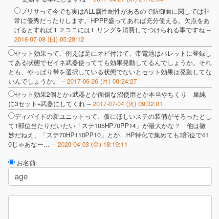
ブリサって今でも実はALL属性耐性があるので防御面に関しては非
常に優秀だったりします。HPPP盛ってあれば充分使える。欠点をあ
げるとすれば１２ユニにはＬリングを消費してつけられる事ですね --
2018-07-08 (日) 05:28:12
セット効果って、例えば足にオビ付けて、帯電池はパレットに登録し
てある状態でゼイネ武器使ってても効果発動してるんでしょうか。それ
とも、やっぱり帯を選択している状態でないとセット効果は発動してな
いんでしょうか。 --
2017-06-26 (月) 00:24:27
セット効果2個とか+武器とか面倒な沼使用とか本当やちくり 単純
に3セット+武器にしてくれ --
2017-07-04 (火) 09:32:01
ディバイドの新ユニットって、仮にほしいステの装備がそろったとし
て1部位当たりだいたい「ステ105HP70PP14」が最大かな？ 他は微
妙だねえ、「ステ70HP110PP10」とか…HP特化で集めても3部位で41
0じゃあなー… --
2020-04-03 (金) 18:19:11
お名前: