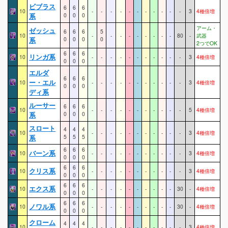
ビブラス
6
6
6
10
-
-
-
-
-
-
-
-
-
-
-
3
4種倍増
系
0
0
0
アーム・
ゼッシュ
6
6
6
5
10
-
-
-
-
-
-
-
-
-
80
-
武器
系
0
0
0
0
2つでOK
6
6
6
リンガ系
10
-
-
-
-
-
-
-
-
-
-
-
3
4種倍増
0
0
0
エルダ
6
6
6
ー・エル
10
-
-
-
-
-
-
-
-
-
-
-
3
4種倍増
0
0
0
ディ系
ルーサー
6
6
6
10
-
-
-
-
-
-
-
-
-
-
-
5
4種倍増
系
0
0
0
スロート
4
4
4
10
-
-
-
-
-
-
-
-
-
-
-
3
4種倍増
系
5
5
5
6
6
6
バーン系
10
-
-
-
-
-
-
-
-
-
-
-
3
4種倍増
0
0
0
6
6
6
クリス系
10
-
-
-
-
-
-
-
-
-
-
-
3
4種倍増
0
0
0
6
6
6
エクス系
10
-
-
-
-
-
-
-
-
-
-
30
-
4種倍増
0
0
0
6
6
6
ノワル系
10
-
-
-
-
-
-
-
-
-
-
30
-
4種倍増
0
0
0
クローム
4
4
4
10
-
-
-
-
-
-
-
-
-
-
-
3
4種倍増