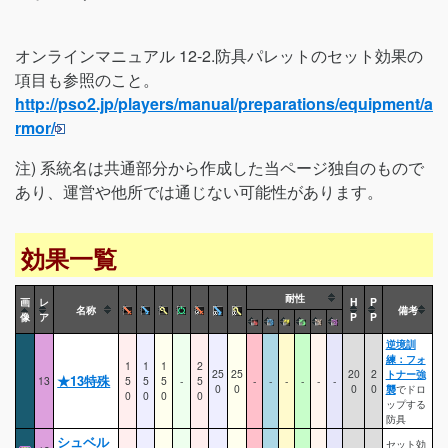
オンラインマニュアル 12-2.防具パレットのセット効果の
項目も参照のこと。
http://pso2.jp/players/manual/preparations/equipment/a
rmor/
注) 系統名は共通部分から作成した当ページ独自のもので
あり、運営や他所では通じない可能性があります。
効果一覧
耐性
画
レ
H
P
名称
備考
像
ア
P
P
逆境訓
練：フォ
1
1
1
2
25
25
20
2
トナー強
★13特殊
13
5
5
5
-
5
-
-
-
-
-
-
0
0
0
0
襲
でドロ
0
0
0
0
ップする
防具
シュベル
セット効