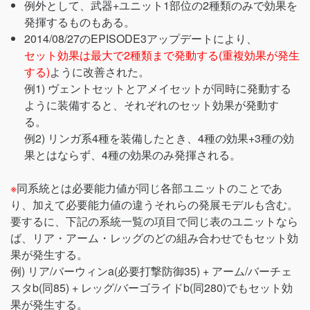
例外として、武器+ユニット1部位の2種類のみで効果を
発揮するものもある。
2014/08/27のEPISODE3アップデートにより、
セット効果は最大で2種類まで発動する(重複効果が発生
する)
ように改善された。
例1) ヴェントセットとアメイセットが同時に発動する
ように装備すると、それぞれのセット効果が発動す
る。
例2) リンガ系4種を装備したとき、4種の効果+3種の効
果とはならず、4種の効果のみ発揮される。
※
同系統とは必要能力値が同じ各部ユニットのことであ
り、加えて必要能力値の違うそれらの発展モデルも含む。
要するに、下記の系統一覧の項目で同じ表のユニットなら
ば、リア・アーム・レッグのどの組み合わせでもセット効
果が発生する。
例) リア/バーウィンa(必要打撃防御35) + アーム/バーチェ
スタb(同85) + レッグ/バーゴライドb(同280)でもセット効
果が発生する。