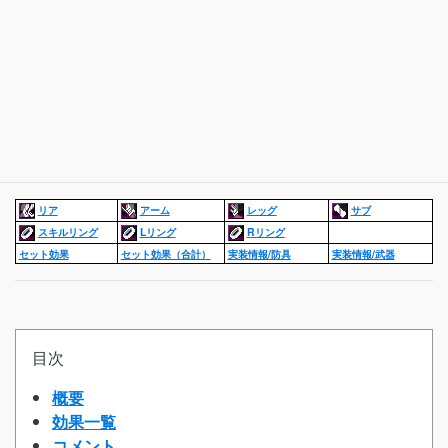
リア
アーム
レッグ
サブ
スキルリング
Lリング
Rリング
セット効果
セット効果（合計）
実装情報/防具
実装情報/武器
目次
概要
効果一覧
コメント