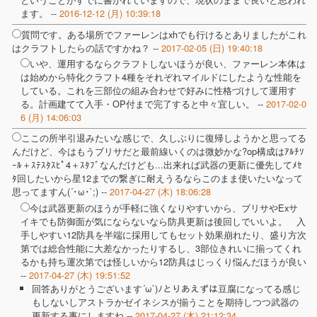
ます。 --
2016-12-12 (月) 10:39:18
質問です。ある場所でファーレンはxhでも行けるとありましたがこれ
はクラフトしたらの話ですかね？ --
2017-02-05 (日) 19:40:18
いや、運用するならクラフトしないほうが良い、ファーレン本体は
は始めから特化クラフト4種をそれぞれマイルドにしたような性能を
している。これを三部位の組み合わせで好みに性格づけして運用す
る。計画建てて入手・OP付まで完了すると中々宜しい。 --
2017-02-0
6 (月) 14:06:03
ここの所半引退みたいな感じで、久しぶりに復帰しようかと思ってる
んだけど、今はもうブリサだと最前線いくのは微妙かな?op構成はｱﾙﾁｿ
ｰﾙ＋ｽﾃｽﾀｽﾋﾟ4＋ｽﾀﾌﾞなんだけども...出来れば武器の更新に優先してﾒｾ
ﾀ回したいから星12までの繋ぎに耐えうるならこのまま使いたいなって
思ってますん(´･ω･`;) --
2017-04-27 (木) 18:06:28
今は武器更新のほうが手軽に強くなりやすいから、ブリサやExサ
イキでも防御面が気にならないなら防具更新は後回しでいいよ。 入
手しやすい12防具を半端に採用してもセット効果崩れたり、盛り方次
第では総合性能に大差なかったりするし、3部位きれいに揃ってくれ
るかも持ち運次第では怪しいから12防具はじっくり悩んだほうが良い
--
2017-04-27 (木) 19:51:52
回答ありがとうございます´ω`)ﾉとりあえずは豆腐になってる感じ
もしないしアストラかゼイネシスが揃うことを期待しつつ武器の
更新する事にしますね --
2017-04-27 (木) 21:12:34