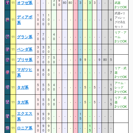
5
8
オフゼ系
11
-
-
-
80
80
-
3
-
3
3
-
-
-
武器
0
0
2つでOK
武器+リ
1
1
1
ディアボ
ア+レッ
11
0
0
0
-
-
-
-
-
-
-
-
-
-
-
6
系
グの3点
0
0
0
セット
リア・ア
7
7
4
グラン系
11
-
-
-
-
-
-
-
-
-
-
-
-
ーム
0
0
0
2つでOK
3
3
3
ベンダ系
11
-
-
-
-
-
-
-
-
-
-
-
-
0
0
0
7
7
7
5
ブリサ系
11
-
-
-
-
9
9
-
-
9
80
5
0
0
0
0
リア・武
マガツヒ
8
8
8
11
-
-
-
-
-
-
-
-
-
-
-
7
器
系
0
0
0
2つでOK
アーム・
5
5
5
4
1
タガ系
11
-
-
-
-
-
5
-
5
-
-
レッグ
0
0
0
0
5
2つでOK
リア・武
5
5
5
4
1
タガ系
11
-
-
-
-
-
5
-
5
-
-
器
0
0
0
0
5
2つでOK
エクエス
9
9
9
1
11
-
-
-
-
-
-
-
-
-
-
-
系
0
0
0
5
9
9
9
1
ロニア系
11
-
-
-
-
-
-
-
-
-
-
-
0
0
0
5