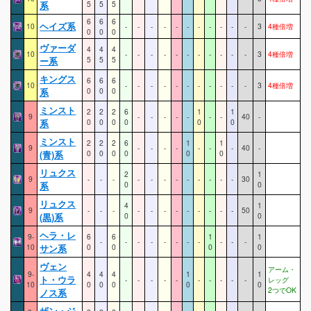
系
5
5
5
6
6
6
ヘイズ系
10
-
-
-
-
-
-
-
-
-
-
-
3
4種倍増
0
0
0
ヴァーダ
4
4
4
10
-
-
-
-
-
-
-
-
-
-
-
3
4種倍増
ー系
5
5
5
キングス
6
6
6
10
-
-
-
-
-
-
-
-
-
-
-
3
4種倍増
系
0
0
0
ミンスト
2
2
2
6
1
1
9
-
-
-
-
-
-
-
40
-
系
0
0
0
0
0
0
ミンスト
2
2
2
6
1
1
9
-
-
-
-
-
-
-
40
-
(青)系
0
0
0
0
0
0
リュクス
2
1
9
-
-
-
-
-
-
-
-
-
-
-
-
30
系
0
0
リュクス
4
1
9
-
-
-
-
-
-
-
-
-
-
-
-
50
(黒)系
0
0
ヘラ・レ
9-
6
6
1
1
-
-
-
-
-
-
-
-
-
-
-
10
サン系
0
0
0
0
ヴェン
アーム・
9-
4
4
4
1
1
ト・ウラ
-
-
-
-
-
-
-
-
-
-
レッグ
10
0
0
0
0
0
2つでOK
ノス系
ザン・ジ