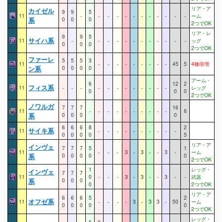
リア・ア
カイゼル
9
9
5
11
-
-
-
-
-
-
-
-
-
-
-
-
ーム
系
0
0
0
2つでOK
リア・レ
9
9
5
サイハ系
11
-
-
-
-
-
-
-
-
-
-
-
-
ッグ
0
0
0
2つでOK
ファーレ
5
5
5
3
11
-
-
-
-
-
-
-
-
-
45
5
4種倍増
ン系
0
0
0
0
アーム・
6
12
2
フィス系
11
-
-
-
-
-
-
-
-
-
-
-
-
レッグ
0
0
0
2つでOK
ノワルガ
7
7
7
16
11
-
-
-
-
-
-
-
-
-
-
6
系
0
0
0
0
6
6
6
8
2
サイキ系
11
-
-
-
-
-
-
-
-
-
-
0
0
0
0
5
リア・ア
インヴェ
7
7
7
5
1
11
-
-
-
3
-
3
-
-
3
-
ーム
系
0
0
0
0
0
2つでOK
1
レッグ・
インヴェ
7
7
7
11
0
-
-
-
3
-
3
-
-
3
-
-
武器
系
0
0
0
0
2つでOK
リア・ア
6
6
6
5
2
オフゼ系
11
-
-
-
-
3
-
3
3
-
50
ーム
0
0
0
0
0
2つでOK
レッグ・