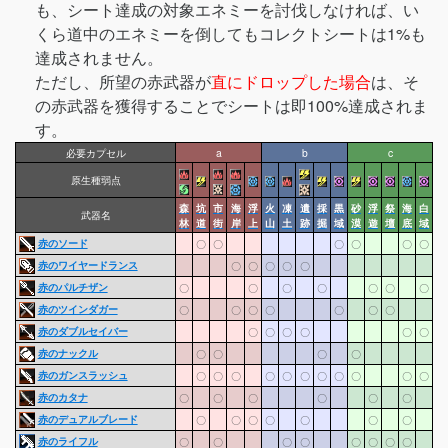
も、シート達成の対象エネミーを討伐しなければ、い
くら道中のエネミーを倒してもコレクトシートは1%も
達成されません。
ただし、所望の赤武器が
直にドロップした場合
は、そ
の赤武器を獲得することでシートは即100%達成されま
す。
必要カプセル
a
b
c
原生種弱点
森
坑
市
海
浮
火
凍
遺
採
黒
砂
浮
祭
海
白
武器名
林
道
街
岸
上
山
土
跡
掘
域
漠
遊
壇
底
域
赤のソード
〇
〇
〇
〇
〇
〇
赤のワイヤードランス
〇
〇
〇
〇
〇
赤のパルチザン
〇
〇
〇
〇
〇
〇
〇
赤のツインダガー
〇
〇
〇
〇
〇
〇
〇
赤のダブルセイバー
〇
〇
〇
〇
〇
〇
赤のナックル
〇
〇
〇
〇
赤のガンスラッシュ
〇
〇
〇
〇
〇
〇
〇
〇
〇
〇
〇
赤のカタナ
〇
〇
〇
〇
〇
〇
赤のデュアルブレード
〇
〇
〇
〇
〇
〇
〇
赤のライフル
〇
〇
〇
〇
〇
〇
〇
〇