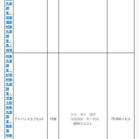
先遣
調
査：
採掘
場跡
特務
先遣
調
査：
黒ノ
領域
特務
先遣
調
査：
砂漠
特務
先遣
調
査：
浮遊
大陸
特務
先遣
火山・凍土・遺跡
調
アドバンスカプセル
f
10個
・採掘場跡・黒ノ領域
70,000メセタ
査：
ADVクエスト
龍祭
壇
特務