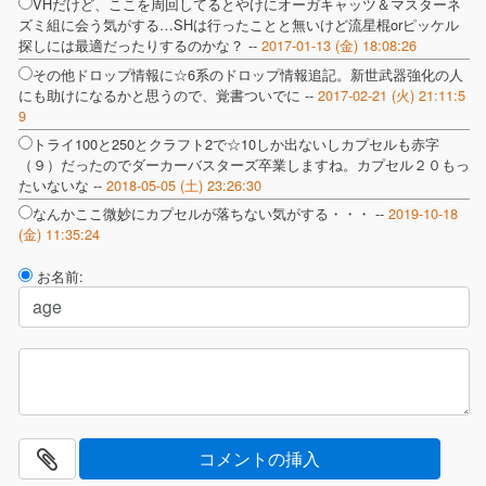
VHだけど、ここを周回してるとやけにオーガキャッツ＆マスターネ
ズミ組に会う気がする…SHは行ったことと無いけど流星棍orピッケル
探しには最適だったりするのかな？ --
2017-01-13 (金) 18:08:26
その他ドロップ情報に☆6系のドロップ情報追記。新世武器強化の人
にも助けになるかと思うので、覚書ついでに --
2017-02-21 (火) 21:11:5
9
トライ100と250とクラフト2で☆10しか出ないしカプセルも赤字
（９）だったのでダーカーバスターズ卒業しますね。カプセル２０もっ
たいないな --
2018-05-05 (土) 23:26:30
なんかここ微妙にカプセルが落ちない気がする・・・ --
2019-10-18
(金) 11:35:24
お名前: