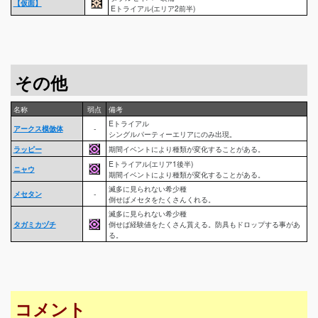
【仮面】
Eトライアル(エリア2前半)
その他
名称
弱点
備考
Eトライアル
アークス模倣体
-
シングルパーティーエリアにのみ出現。
ラッピー
期間イベントにより種類が変化することがある。
Eトライアル(エリア1後半)
ニャウ
期間イベントにより種類が変化することがある。
滅多に見られない希少種
メセタン
-
倒せばメセタをたくさんくれる。
滅多に見られない希少種
タガミカヅチ
倒せば経験値をたくさん貰える。防具もドロップする事があ
る。
コメント