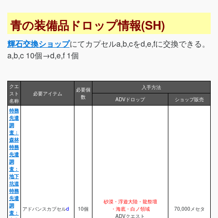
青の装備品ドロップ情報(SH)
輝石交換ショップ
にてカプセルa,b,cをd,e,fに交換できる。
a,b,c 10個→d,e,f 1個
クエ
入手方法
必要個
スト
必要アイテム
数
ADVドロップ
ショップ販売
名称
特務
先遣
調
査：
森林
特務
先遣
調
査：
地下
坑道
特務
先遣
砂漠・浮遊大陸・龍祭壇
調
アドバンスカプセル
d
10個
・海底・白ノ領域
70,000メセタ
査：
ADVクエスト