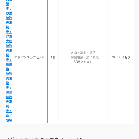
調
査：
砂漠
特務
先遣
調
査：
浮遊
大陸
特務
先遣
火山・凍土・遺跡
調
アドバンスカプセル
c
1個
・採掘場跡・黒ノ領域
70,000メセタ
査：
ADVクエスト
龍祭
壇
特務
先遣
調
査：
海底
特務
先遣
調
査：
白ノ
領域