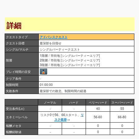
詳細
クエストタイプ
アドバンスクエスト
クエスト目標
最深部を目指せ
シングル/マルチ
シングルパーティークエスト
1階層 / 市街地 [シングルパーティーエリア]
階層
2階層 / 市街地 [シングルパーティーエリア]
3階層 / 市街地 [シングルパーティーエリア]
プレイ時間の目安
クリア条件
-
制限時間
01:00:00
失敗条件
最深部での敗北、制限時間の経過
ノーマル
ハード
ベリーハード
スーパーハード
受注条件(Lv.)
-
-
40
55
リスク0で56、66スタート、
リ
エネミーレベル
56-60
66-80
スク依存
→
報酬メセタ
-
-
0
0
報酬経験値
-
-
0
0