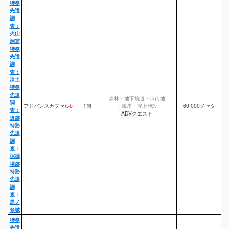
特務
先遣
調
査：
火山
洞窟
特務
先遣
調
査：
凍土
特務
先遣
森林・地下坑道・市街地
調
アドバンスカプセル
b
1個
・海岸・浮上施設
60,000メセタ
査：
ADVクエスト
遺跡
特務
先遣
調
査：
採掘
場跡
特務
先遣
調
査：
黒ノ
領域
特務
先遣