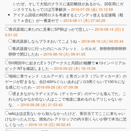
いだぜ。そして大抵のクラスに遠距離技があるから、回収用にガ
ンスラでももってけば万事解決 --
2016-07-29 (金) 10:12:59
アイテム回収の時間ロスを考慮するとゾンディ使える近接職（殴
りＴｅ含む）が一番楽やで --
2016-08-11 (木) 07:40:29
青武器堀に来たのに見事にSP卵ばっかで悲しい --
2016-08-14 (日) 2
0:01:33
青武器探しならブラオおいてこようね --
2016-08-16 (火) 04:03:44
青武器掘りに行ったのにヘルフレット、シガルガ、卵卵卵卵卵卵卵
卵卵で閉口したわ --
2016-08-16 (火) 09:41:05
SH周回中に起きたEトラ(アークスと共闘)の報酬で★13インペリアル
ピック-NTを確認しました --
2016-09-22 (木) 18:15:06
地味に青ウォンド（エルアーダ）と青ガンスラ（プレディカーダ）の
ゲージが貯まるな。合計400%ぐらいあればソロ3周ぐらいで100％にな
る感じだったわ --
2016-09-28 (水) 07:09:38
遅まきながらラディエグル（ディカーダ）のゲージも進んでた。こ
れらがなかなか出ない人はここで地道に進めるのもアリじゃないか
な。 --
2016-09-28 (水) 21:53:42
wikiはほぼ見ないから知らなかったけど、青目当てでここに来ちゃい
けなかったんだな。雑魚のレアドロップの内９割くらいが卵で本当に悲
しくなった --
2016-10-16 (日) 09:52:43