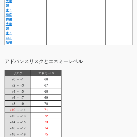
先遣
調
査：
海底
特務
先遣
調
査：
白ノ
領域
アドバンスリスクとエネミーレベル
リスク
エネミーLv
+0 ～ +1
66
+2 ～ +3
67
+4 ～ +5
68
+6 ～ +7
69
+8 ～ +9
70
+10
～ +11
71
+12 ～ +13
72
+14 ～ +15
73
+16 ～ +17
74
+18 ～ +19
75