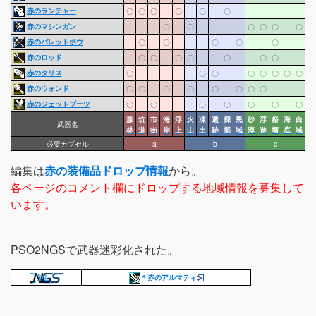
赤のランチャー
〇
〇
〇
〇
〇
〇
赤のマシンガン
〇
〇
〇
〇
〇
〇
赤のバレットボウ
〇
〇
〇
〇
〇
赤のロッド
〇
〇
〇
〇
〇
〇
〇
赤のタリス
〇
〇
〇
〇
〇
〇
〇
〇
赤のウォンド
〇
〇
〇
〇
〇
〇
〇
〇
赤のジェットブーツ
〇
〇
〇
〇
〇
〇
〇
森
坑
市
海
浮
火
凍
遺
採
黒
砂
浮
祭
海
白
武器名
林
道
街
岸
上
山
土
跡
掘
域
漠
遊
壇
底
域
必要カプセル
a
b
c
編集は
赤の装備品ドロップ情報
から。
各ページのコメント欄にドロップする地域情報を募集して
います。
PSO2NGSで武器迷彩化された。
＊赤のアルマティ