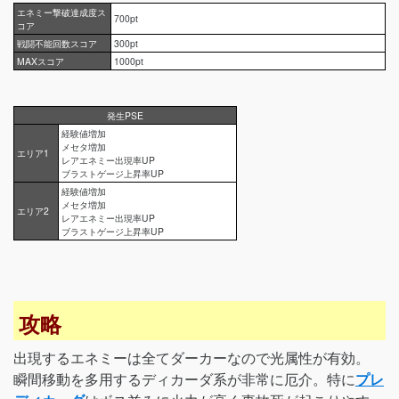
エネミー撃破達成度ス
700pt
コア
戦闘不能回数スコア
300pt
MAXスコア
1000pt
発生PSE
経験値増加
メセタ増加
エリア1
レアエネミー出現率UP
ブラストゲージ上昇率UP
経験値増加
メセタ増加
エリア2
レアエネミー出現率UP
ブラストゲージ上昇率UP
攻略
出現するエネミーは全てダーカーなので光属性が有効。
瞬間移動を多用するディカーダ系が非常に厄介。特に
プレ