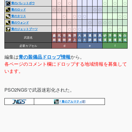
青のバレットボウ
〇
〇
〇
〇
〇
青のロッド
〇
〇
〇
〇
〇
青のタリス
〇
〇
〇
〇
〇
〇
青のウォンド
〇
〇
〇
〇
〇
青のジェットブーツ
〇
〇
〇
〇
〇
〇
〇
森
坑
市
海
浮
火
凍
遺
採
黒
砂
浮
祭
海
白
武器名
林
道
街
岸
上
山
土
跡
掘
域
漠
遊
壇
底
域
必要カプセル
d
e
f
編集は
青の装備品ドロップ情報
から。
各ページのコメント欄にドロップする地域情報を募集して
います。
PSO2NGSで武器迷彩化された。
＊青のアルマティ