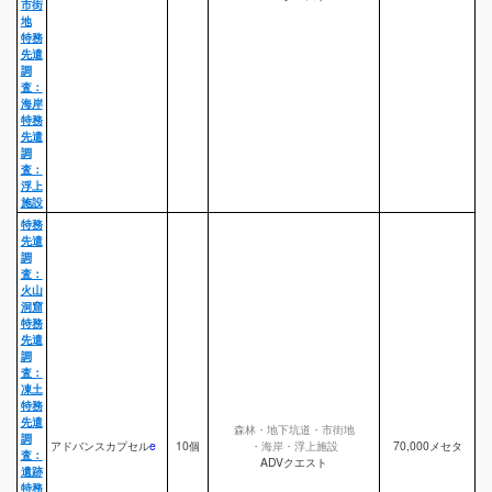
市街
地
特務
先遣
調
査：
海岸
特務
先遣
調
査：
浮上
施設
特務
先遣
調
査：
火山
洞窟
特務
先遣
調
査：
凍土
特務
先遣
森林・地下坑道・市街地
調
アドバンスカプセル
e
10個
・海岸・浮上施設
70,000メセタ
査：
ADVクエスト
遺跡
特務