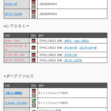
グワナーダ
【最深部BOSS】
ダーク・ラグネ
【最深部BOSS】
※レアエネミー
名称
弱点
備考
ダガン・ネロ
【VH以上限定】原種：
ダガン
、
エル・ダガン
プレディカーダ・ネ
【VH以上限定】原種：
ディカーダ
、
プレディカーダ
ロ
グワナーダ・ネロ
【VH以上限定】原種：
グワナーダ
ダーク・アグラニ
【VH以上限定】原種：
ダーク・ラグネ
※ダークファルス
名称
弱点
備考
【若人】複製体
Eトライアル(エリア1前半)
ファルス・アンゲル
Eトライアル(エリア2後半)
ダブルセイバー装備