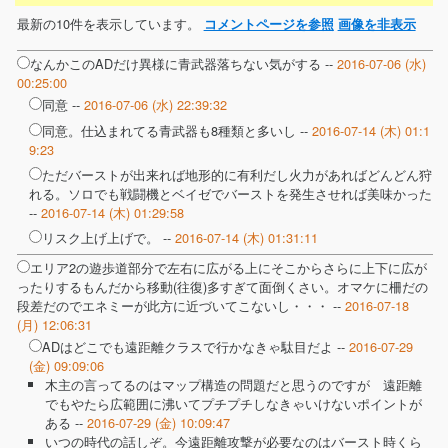
最新の10件を表示しています。
コメントページを参照
画像を非表示
なんかこのADだけ異様に青武器落ちない気がする --
2016-07-06 (水)
00:25:00
同意 --
2016-07-06 (水) 22:39:32
同意。仕込まれてる青武器も8種類と多いし --
2016-07-14 (木) 01:1
9:23
ただバーストが出来れば地形的に有利だし火力があればどんどん狩
れる。ソロでも戦闘機とベイゼでバーストを発生させれば美味かった
--
2016-07-14 (木) 01:29:58
リスク上げ上げで。 --
2016-07-14 (木) 01:31:11
エリア2の遊歩道部分で左右に広がる上にそこからさらに上下に広が
ったりするもんだから移動(往復)多すぎて面倒くさい。オマケに柵だの
段差だのでエネミーが此方に近づいてこないし・・・ --
2016-07-18
(月) 12:06:31
ADはどこでも遠距離クラスで行かなきゃ駄目だよ --
2016-07-29
(金) 09:09:06
木主の言ってるのはマップ構造の問題だと思うのですが 遠距離
でもやたら広範囲に沸いてプチプチしなきゃいけないポイントが
ある --
2016-07-29 (金) 10:09:47
いつの時代の話しぞ。今遠距離攻撃が必要なのはバースト時くら