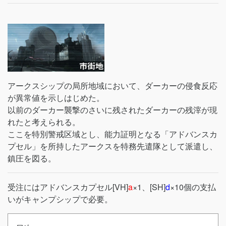
アークスシップの局所地域において、ダーカーの侵食反応
が異常値を示しはじめた。
以前のダーカー襲撃のさいに残されたダーカーの残滓が現
れたと考えられる。
ここを特別警戒区域とし、能力証明となる「アドバンスカ
プセル」を所持したアークスを特務先遣隊として派遣し、
鎮圧を図る。
受注にはアドバンスカプセル[VH]
a
×1、[SH]
d
×10個の支払
いがキャンプシップで必要。