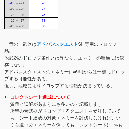
+20
～ +21
76
+22 ～ +23
77
+24 ～ +25
78
+26 ～ +27
79
+28 ～ +50
80
「青の」武器は
アドバンスクエスト
SH専用のドロップ
品。
他武器のドロップ条件とは異なり、エネミーの種類には依
存しない。
アドバンスクエストのエネミー(Lv66-)からは一様にドロッ
プする可能性がある。
但し、地域によりドロップする種類が決まっている。
コレクトシート達成について
質問と誤解があまりにも多いので記載します
所望の青武器がドロップするクエストを受注していて
も、シート達成の対象エネミーを討伐しなければ、い
くら道中のエネミーを倒してもコレクトシートは1%も