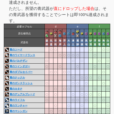
達成されません。
ただし、所望の青武器が
直にドロップした場合
は、そ
の青武器を獲得することでシートは即100%達成されま
す。
必要カプセル
d
e
f
原生種弱点
森
坑
市
海
浮
火
凍
遺
採
黒
砂
浮
祭
海
白
武器名
林
道
街
岸
上
山
土
跡
掘
域
漠
遊
壇
底
域
青のソード
〇
〇
〇
〇
〇
青のワイヤードランス
〇
〇
〇
〇
〇
〇
青のパルチザン
〇
〇
〇
〇
〇
青のツインダガー
〇
〇
〇
〇
〇
青のダブルセイバー
〇
〇
〇
〇
〇
青のナックル
〇
〇
〇
〇
〇
青のガンスラッシュ
〇
〇
〇
〇
〇
青のカタナ
〇
〇
〇
〇
〇
〇
青のデュアルブレード
〇
〇
〇
〇
〇
〇
〇
青のライフル
〇
〇
〇
〇
〇
青のランチャー
〇
〇
〇
〇
〇
青のマシンガン
〇
〇
〇
〇
〇
〇