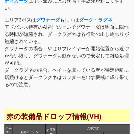
ディカーダ
はボス並みに火力が高く事故死が起こりやす
い。
エリア3ボスは
グワナーダ
もしくは
ダーク・ラグネ
。
アドバンス特有のAI処理のせいでグワナーダは地面に隠れ
る時間が短縮され、ダークラグネは各行動の出し終わりが
短縮されている。
グワナーダの場合、やはりプレイヤーが開始位置から近づ
かない限り、グワナーダも動かないので安定して雑魚処理
が可能。
ダークラグネの場合、ヘイトを取っている者が特定距離に
居続けるとダークラグネはカッターを出す機械に成り果て
るので注意。
赤の装備品ドロップ情報(VH)
クエ
入手方法
必要個
スト
必要アイテム
数