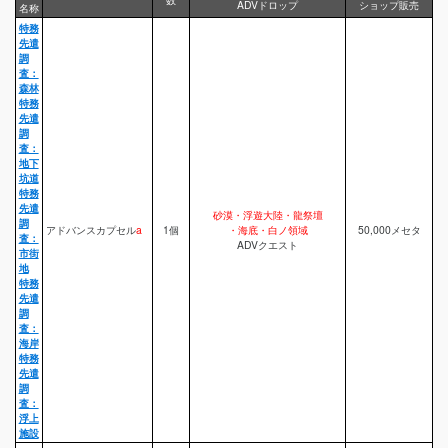
ADVドロップ
ショップ販売
名称
特務
先遣
調
査：
森林
特務
先遣
調
査：
地下
坑道
特務
先遣
砂漠・浮遊大陸・龍祭壇
調
アドバンスカプセル
a
1個
・海底・白ノ領域
50,000メセタ
査：
ADVクエスト
市街
地
特務
先遣
調
査：
海岸
特務
先遣
調
査：
浮上
施設