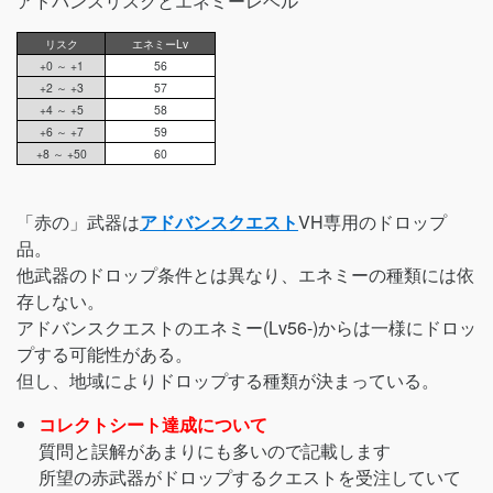
アドバンスリスクとエネミーレベル
リスク
エネミーLv
+0 ～ +1
56
+2 ～ +3
57
+4 ～ +5
58
+6 ～ +7
59
+8 ～ +50
60
「赤の」武器は
アドバンスクエスト
VH専用のドロップ
品。
他武器のドロップ条件とは異なり、エネミーの種類には依
存しない。
アドバンスクエストのエネミー(Lv56-)からは一様にドロッ
プする可能性がある。
但し、地域によりドロップする種類が決まっている。
コレクトシート達成について
質問と誤解があまりにも多いので記載します
所望の赤武器がドロップするクエストを受注していて