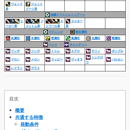
ウォンド
ジェット
系
ブーツ系
後継クラスフォトンアーツ
ヒ
フ
エ
ラスター
ーロー系
ァントム系
トワール系
系
テクニック
/
複合属性
炎属性
氷属性
雷属性
風属性
光属性
闇属性
ペット
/
キャンディー
ワンダ
ジンガ
トリム
エアロ
サリィ
ポップル
シンクロ
マロン
メロン
ラッピー
ヴィオラ
バルカン
ウ
レドラン
グラス
目次
概要
共通する特徴
発動条件