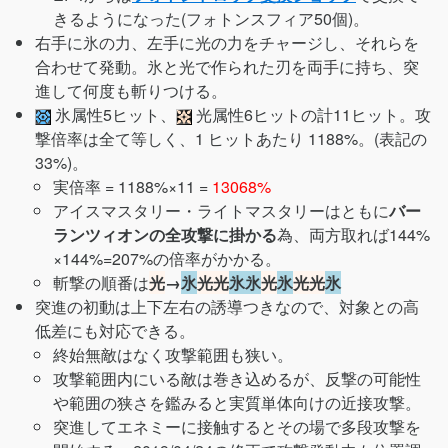
きるようになった(フォトンスフィア50個)。
右手に氷の力、左手に光の力をチャージし、それらを
合わせて発動。氷と光で作られた刃を両手に持ち、突
進して何度も斬りつける。
氷属性5ヒット、
光属性6ヒットの計11ヒット。攻
撃倍率は全て等しく、1 ヒットあたり 1188%。(表記の
33%)。
実倍率 = 1188%×11 =
13068%
アイスマスタリー・ライトマスタリーはともに
バー
ランツィオンの全攻撃に掛かる
為、両方取れば144%
×144%=207%の倍率がかかる。
斬撃の順番は
光
→
氷
光
光
氷
氷
光
氷
光
光
氷
突進の初動は上下左右の誘導つきなので、対象との高
低差にも対応できる。
終始無敵はなく攻撃範囲も狭い。
攻撃範囲内にいる敵は巻き込めるが、反撃の可能性
や範囲の狭さを鑑みると実質単体向けの近接攻撃。
突進してエネミーに接触するとその場で多段攻撃を