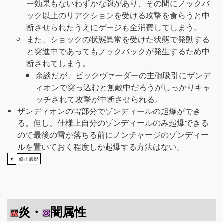
ー効果もないわずかな隙があり、その間にノックバ
ック以上のリアクションを受ける攻撃を食らうと中
断させられたうえにゲージも全消費してしまう。
また、ショックの状態異常を受けた状態で発動する
と突進中であってもノックバックが発生するため中
断されてしまう。
余談だが、ビックヴァーダーの主砲吸引にザンデ
ィオンで突っ込むと無敵中だろうがしっかりキャ
ッチされて攻撃が中断させられる。
ザンディオンの雷部分でゾンディールの起爆ができ
る。但し、仕様上自分のゾンディールのみ起爆できる
ので最後の雷が落ちる前にノンチャージのゾンディー
ルを置いておく程度しか起爆する方法はない。
▼
修正履歴
炎・
闇属性