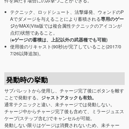
件を満たす場合にのみ撃つことができる。
テクニック、ロッドシュート、法撃爆発、ウォンドのP
Aでダメージを与えることにより蓄積される
専用のゲー
ジ
がMAX(Vita版では複合属性テクニックのアイコンが
点灯)状態であること。
(
※ゲージの蓄積は、上記以外の武器種でも可能
)
使用後のリキャスト(90秒)が完了していること(2017/0
7/26以降追加)。
発動時の挙動
サブパレットから使用し、チャージ完了後にボタンを離す
ことで発動する。
ジャストアタックも有効。
通常テクニックと違い、未チャージでは発動しない。
チャージ中からチャージ完了後も含めて、ミラージュエス
ケープ(ステップ含む)でキャンセルが可能。
発動しない限りはゲージは消費されないため、未チャー