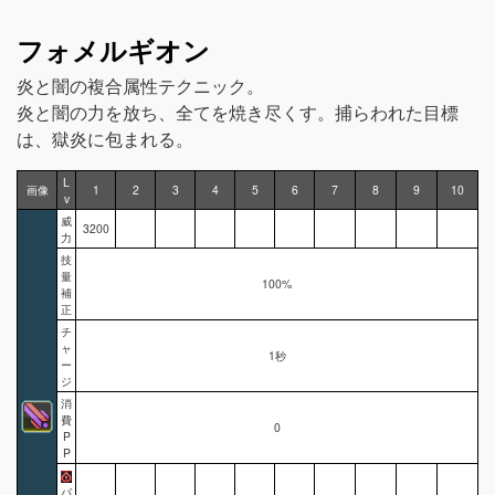
フォメルギオン
炎と闇の複合属性テクニック。
炎と闇の力を放ち、全てを焼き尽くす。捕らわれた目標
は、獄炎に包まれる。
L
画像
1
2
3
4
5
6
7
8
9
10
v
威
3200
力
技
量
100%
補
正
チ
ャ
1秒
ー
ジ
消
費
0
P
P
バ