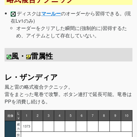
ディスクは
マールー
のオーダーから習得できる。(現
在Lv1のみ)
オーダーをクリアした瞬間に(強制的に)習得するた
め、アイテムとして存在していない。
風・
雷属性
レ・ザンディア
風と雷の略式複合テクニック。
雷をまとった竜巻で攻撃。ボタン連打で延長可能。竜巻は
PPを消費し続ける。
L
画像
1
2
3
4
5
6
7
8
9
10
v
威
1373
力
技