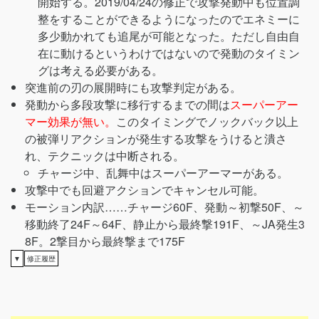
開始する。2019/04/24の修正で攻撃発動中も位置調
整をすることができるようになったのでエネミーに
多少動かれても追尾が可能となった。ただし自由自
在に動けるというわけではないので発動のタイミン
グは考える必要がある。
突進前の刃の展開時にも攻撃判定がある。
発動から多段攻撃に移行するまでの間は
スーパーアー
マー効果が無い。
このタイミングでノックバック以上
の被弾リアクションが発生する攻撃をうけると潰さ
れ、テクニックは中断される。
チャージ中、乱舞中はスーパーアーマーがある。
攻撃中でも回避アクションでキャンセル可能。
モーション内訳……チャージ60F、発動～初撃50F、～
移動終了24F～64F、静止から最終撃191F、～JA発生3
8F。2撃目から最終撃まで175F
▼
修正履歴