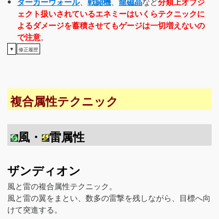
ダーカーウォール
、
戦闘機
、
龍磁晶
など
分類上オブジ
ェクト扱いされているエネミーはいくらテクニックに
よるダメージを蓄積させてもゲージは一切増えないの
で注意
。
▼
修正履歴
複合属性テクニック
風・
雷属性
ザンディオン
風と雷の複合属性テクニック。
風と雷の翼をまとい、数多の雷撃を残しながら、目標へ向
けて突進する。