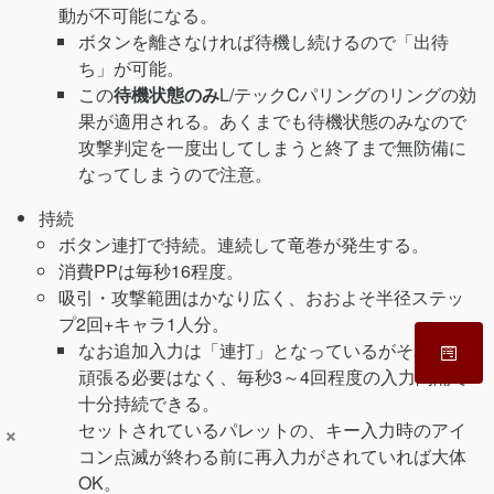
動が不可能になる。
ボタンを離さなければ待機し続けるので「出待
ち」が可能。
この
待機状態のみ
L/テックCパリングのリングの効
果が適用される。あくまでも待機状態のみなので
攻撃判定を一度出してしまうと終了まで無防備に
なってしまうので注意。
持続
ボタン連打で持続。連続して竜巻が発生する。
消費PPは毎秒16程度。
吸引・攻撃範囲はかなり広く、おおよそ半径ステッ
プ2回+キャラ1人分。
なお追加入力は「連打」となっているがそれほど
頑張る必要はなく、毎秒3～4回程度の入力間隔で
十分持続できる。
セットされているパレットの、キー入力時のアイ
×
コン点滅が終わる前に再入力がされていれば大体
OK。