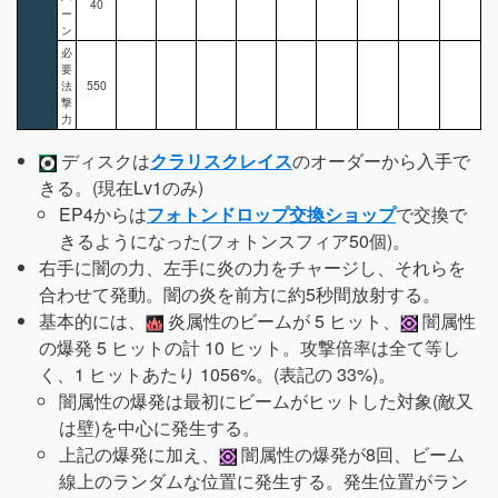
40
ー
ン
必
要
法
550
撃
力
ディスクは
クラリスクレイス
のオーダーから入手で
きる。(現在Lv1のみ)
EP4からは
フォトンドロップ交換ショップ
で交換で
きるようになった(フォトンスフィア50個)。
右手に闇の力、左手に炎の力をチャージし、それらを
合わせて発動。闇の炎を前方に約5秒間放射する。
基本的には、
炎属性のビームが 5 ヒット、
闇属性
の爆発 5 ヒットの計 10 ヒット。攻撃倍率は全て等し
く、1 ヒットあたり 1056%。(表記の 33%)。
闇属性の爆発は最初にビームがヒットした対象(敵又
は壁)を中心に発生する。
上記の爆発に加え、
闇属性の爆発が8回、ビーム
線上のランダムな位置に発生する。発生位置がラン