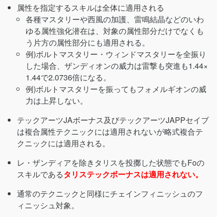
属性を指定するスキルは全体に適用される
各種マスタリーや西風の加護、雷鳴結晶などのいわ
ゆる属性強化潜在は、対象の属性部分だけでなくも
う片方の属性部分にも適用される。
例)ボルトマスタリー・ウィンドマスタリーを全振り
した場合、ザンディオンの威力は雷撃も突進も1.44×
1.44で2.0736倍になる。
例)ボルトマスタリーを振ってもフォメルギオンの威
力は上昇しない。
テックアーツJAボーナス及びテックアーツJAPPセイブ
は複合属性テクニックには適用されないが略式複合テ
クニックには適用される。
レ・ザンディアを除きタリスを投擲した状態でもFoの
スキルである
タリステックボーナスは適用されない。
通常のテクニックと同様にチェインフィニッシュのフ
ィニッシュ対象。