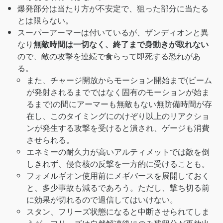
爆発部分は当たり方が不安定で、狙った部分に当たる
とは限らない。
スーパーアーマーは付いているが、ザンディオンと異
なり
無敵時間は一切なく、終了まで身動きが取れない
ので、敵の攻撃を連続で食らって即死する恐れがあ
る。
また、チャージ開放からモーション開始まで(ビーム
が発射されるまでではなく固有のモーションが始ま
るまで)の間にアーマーも無敵もない無防備時間が存
在し、このタイミングにのけぞり以上のリアクショ
ンが発生する攻撃を受けると潰され、ゲージも消費
させられる。
エネミーの耐久力が高いアルティメットでは敵を倒
しきれず、侵食核の反撃を一方的に受けることも。
フォメルギオン使用前にメギバースを展開しておく
と、多少事故も減るであろう。ただし、撃ち切る前
に効果が切れるので過信してはいけない。
スタン、フリーズ状態になると中断させられてしま