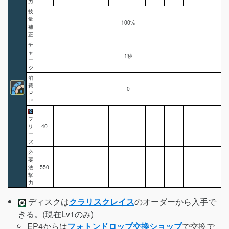
力
技
量
100%
補
正
チ
ャ
1秒
ー
ジ
消
費
0
P
P
フ
リ
40
ー
ズ
必
要
法
550
撃
力
ディスクは
クラリスクレイス
のオーダーから入手で
きる。(現在Lv1のみ)
EP4からは
フォトンドロップ交換ショップ
で交換で