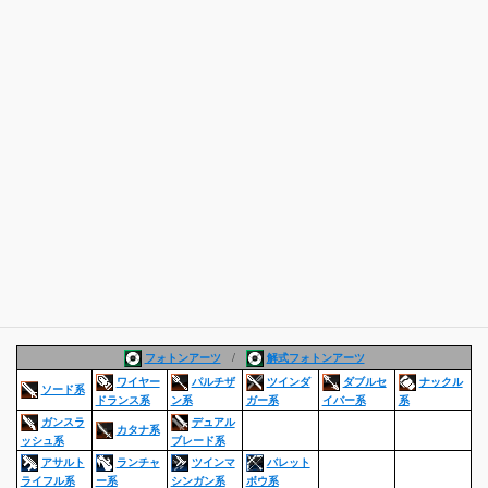
フォトンアーツ
/
解式フォトンアーツ
ワイヤー
パルチザ
ツインダ
ダブルセ
ナックル
ソード系
ドランス系
ン系
ガー系
イバー系
系
ガンスラ
デュアル
カタナ系
ッシュ系
ブレード系
アサルト
ランチャ
ツインマ
バレット
ライフル系
ー系
シンガン系
ボウ系