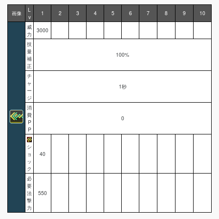
L
画像
1
2
3
4
5
6
7
8
9
10
v
威
3000
力
技
量
100%
補
正
チ
ャ
1秒
ー
ジ
消
費
0
P
P
シ
ョ
40
ッ
ク
必
要
法
550
撃
力