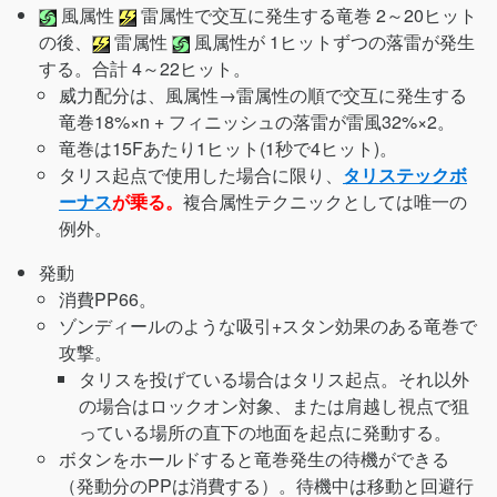
風属性
雷属性で交互に発生する竜巻 2～20ヒット
の後、
雷属性
風属性が 1ヒットずつの落雷が発生
する。合計 4～22ヒット。
威力配分は、風属性→雷属性の順で交互に発生する
竜巻18%×n + フィニッシュの落雷が雷風32%×2。
竜巻は15Fあたり1ヒット(1秒で4ヒット)。
タリス起点で使用した場合に限り、
タリステックボ
ーナス
が乗る。
複合属性テクニックとしては唯一の
例外。
発動
消費PP66。
ゾンディールのような吸引+スタン効果のある竜巻で
攻撃。
タリスを投げている場合はタリス起点。それ以外
の場合はロックオン対象、または肩越し視点で狙
っている場所の直下の地面を起点に発動する。
ボタンをホールドすると竜巻発生の待機ができる
（発動分のPPは消費する）。待機中は移動と回避行