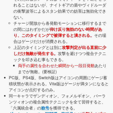
れることはないが、ナイトギアの盾やヴィドルーダ
の衝撃波等によるスタン効果での妨害は無効化でき
ない。
チャージ開放から各発動モーションに移行するまで
の間にはわずかだが
仰け反り無効のない時間があ
り、このタイミングで被弾すると潰される。
その場
合はゲージだけが消費される。
上記のタイミングとは別に
攻撃判定が出る直前に少
しだけ無敵が発生する。
攻撃を避けつつ複合テクニ
ックを叩き込む事もできる。
両手の属性を合わせた瞬間から一段目発動
あたり
までが無敵。(要検証)
PC版、PS4版、Switch版はアイコンの周囲にゲージ蓄
積状態が表示される。Vita版はゲージが満タンになると
アイコンが点灯するのみ。
同一キャラでザンディオン、フォメルギオン、バーラ
ンツィオンの複合属性テクニックを全て習得すると、
「六属統合者」の
称号
を獲得できる。