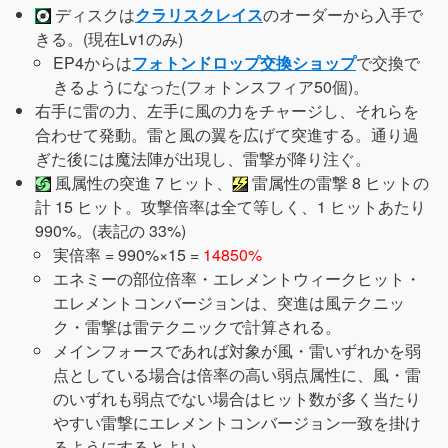
ディスクは
クラリスクレイス
のオーダーから入手で
きる。(現在Lv1のみ)
EP4からは
フォトンドロップ交換ショップ
で交換で
きるようになった(フォトンスフィア50個)。
右手に雷の力、左手に風の力をチャージし、それらを
合わせて発動。雷と風の翼を広げて突進する。通り過
ぎた後には魔法陣が出現し、雷撃が降り注ぐ。
風属性の突進 7 ヒット、
雷属性の雷撃 8 ヒットの
計 15 ヒット。攻撃倍率は全て等しく、1 ヒットあたり
990%。(表記の 33%)
実倍率 = 990%×15 =
14850%
エネミーの部位倍率・エレメントウィークヒット・
エレメントコンバージョンは、突進は風テクニッ
ク・雷撃は雷テクニックで計算される。
メインフォースであれば対象が風・雷いずれかを弱
点としている場合は倍率の高い弱点属性に、風・雷
のいずれも弱点でない場合はヒット数が多く当たり
やすい雷撃にエレメントコンバージョン一致を掛け
るようにするとよい。