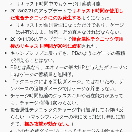
リキャスト時間中でもゲージは蓄積可能。
2018/02/21のアップデートで
リキャスト時間が使用し
た複合テクニックにのみ発生する
ようになった。
リキャストが個別管理になっただけであり、ゲージ
は共有のまま。当然、貯め直さなければならない。
2019/11/06のアップデートで
複合属性テクニック使用
後のリキャスト時間が90秒に緩和
された。
キャンプシップに戻っても、PBのようにゲージの蓄積
が消えることはない。
PBとは異なり、エネミーの最大HPと与えたダメージの
比はゲージの蓄積量と無関係。
「テクニックによる直接ダメージ」ではないため、ザ
ンバースの追加ダメージではゲージが貯まらない。
チャージ時間短縮のクラススキルや潜在能力があって
も、チャージ時間は変わらない。
複合属性テクニックのチャージ中は被弾しても仰け反
らない。(マッシブハンターの様に吹っ飛ばし無効に加
えて、
掴み攻撃が効かない。
)
そのため被ダメージによってチャージを中断させら