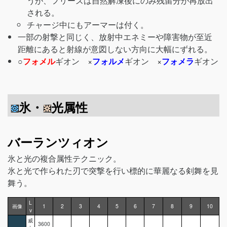
うが、フリーズは自然解凍後にのみ残留分が再放出
される。
チャージ中にもアーマーは付く。
一部の射撃と同じく、放射中エネミーや障害物が至近
距離にあると射線が意図しない方向に大幅にずれる。
○
フォメル
ギオン ×
フォルメ
ギオン ×
フォメラ
ギオン
氷・
光属性
バーランツィオン
氷と光の複合属性テクニック。
氷と光で作られた刃で突撃を行い標的に華麗なる剣舞を見
舞う。
L
画像
1
2
3
4
5
6
7
8
9
10
v
威
3600