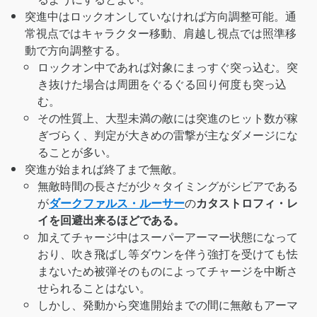
突進中はロックオンしていなければ方向調整可能。通
常視点ではキャラクター移動、肩越し視点では照準移
動で方向調整する。
ロックオン中であれば対象にまっすぐ突っ込む。突
き抜けた場合は周囲をぐるぐる回り何度も突っ込
む。
その性質上、大型未満の敵には突進のヒット数が稼
ぎづらく、判定が大きめの雷撃が主なダメージにな
ることが多い。
突進が始まれば終了まで無敵。
無敵時間の長さだが少々タイミングがシビアである
が
ダークファルス・ルーサー
の
カタストロフィ・レ
イを回避出来るほどである。
加えてチャージ中はスーパーアーマー状態になって
おり、吹き飛ばし等ダウンを伴う強打を受けても怯
まないため被弾そのものによってチャージを中断さ
せられることはない。
しかし、発動から突進開始までの間に無敵もアーマ