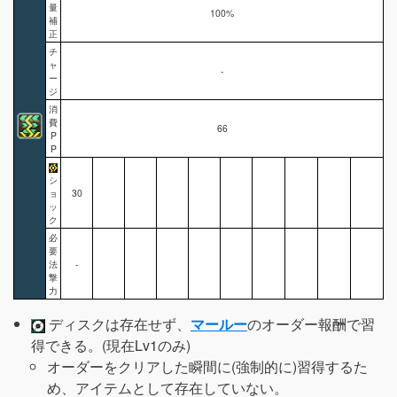
量
100%
補
正
チ
ャ
-
ー
ジ
消
費
66
P
P
シ
ョ
30
ッ
ク
必
要
法
-
撃
力
ディスクは存在せず、
マールー
のオーダー報酬で習
得できる。(現在Lv1のみ)
オーダーをクリアした瞬間に(強制的に)習得するた
め、アイテムとして存在していない。