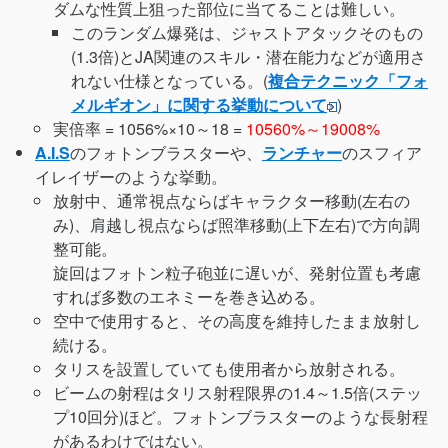
ダムな性質上狙った部位に当てることは難しい。
このランダム爆発は、ジャストアタックそのもの
(1.3倍)とJA関連のスキル・潜在能力などが適用さ
れない仕様となっている。(
複合テクニック「フォ
メルギオン」に関する挙動について
)
実倍率 = 1056%×10～18 =
10560%～19008%
A.I.S
のフォトンブラスターや、
ランチャー
のスフィア
イレイザーのような挙動。
放射中、通常視点ならばキャラクター移動(左右の
み)、肩越し視点ならば照準移動(上下左右)で方向調
整可能。
旋回はフォトン粒子砲並に遅いが、発射位置も考慮
すれば多数のエネミーを巻き込める。
空中で使用すると、その高度を維持したまま放射し
続ける。
タリスを設置していても使用者から放射される。
ビームの射程はタリス射程限界の1.4～1.5倍(ステッ
プ10回分)ほど。フォトンブラスターのような長射程
があるわけではない。