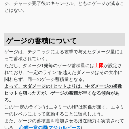
ジ、チャージ完了後のキャンセル、ともにゲージが減るこ
とはない。
ゲージの蓄積について
ゲージは、テクニックによる攻撃で与えたダメージ量によ
って蓄積されていく。
ただし、ダメージ1発毎のゲージ蓄積量には
上限
が設定さ
れており、“一定のライン”を越えたダメージはその大小に
関わらず、同一のゲージ蓄積量となる。
よって、大ダメージの1ヒットよりは、中ダメージの複数
ヒットを狙った方が、ゲージの蓄積が早くなる傾向があ
る。
この“一定のライン”はエネミーのHPは関係が無く、エネミ
ーのレベルによって変動することに留意しよう。
また、ゲージの蓄積量を増加させる潜在能力も実装されて
いる。
心輝一意の調
(
マジカルピース
)