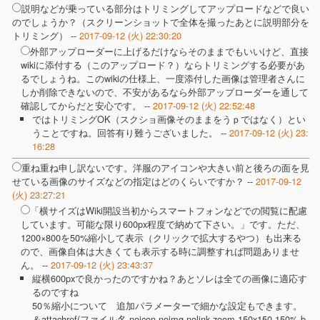
説明などが乗っている部分はトリミングしてアップロードなどで良い
のでしょうか？（スクリーンショットで全体を撮ったあとに説明部分を
トリミング） --
2017-09-12 (火) 22:30:20
外部アップローダーに上げるだけならそのままでもいいけど、直接
wikiに添付する（このアップロード？）ならトリミングする必要があ
るでしょうね。このwikiの仕様上、一度添付した画像は管理者さんに
しか削除できないので、不安があるなら外部アップローダーを通して
確認してからだと安心です。 --
2017-09-12 (火) 22:52:48
ではトリミングOK（スクショ画像そのままをうｐではなく）とい
うことですね。回答有り難うございました。 --
2017-09-12 (火) 23:
16:28
重ね重ね申し訳ないです。洋服のアイコンや大きい前と後ろの面を見
せている画像のサイズなどの指定はどのくらいですか？ --
2017-09-12
(火) 23:27:21
「横サイズはWiki開設当初からスマートフォンなどでの閲覧に配慮
しています。可能な限り600px程度で納めて下さい。」です。ただ、
1200×800を50%縮小して表示（クリックで拡大するやつ）も出来る
ので、画像自体は大きくても表示する時に調整すれば問題ありませ
ん。 --
2017-09-12 (火) 23:43:37
縦横600pxで良かったのですかね？あとソレは全ての画像に適応す
るのですね
50％縮小について 追加パラメーターで細かな設定もできます。
＆attachref(ファイル名,noicon,noimg,nolink,zoom,150x150,150%,b