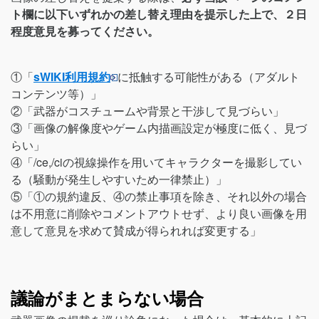
ト欄に以下いずれかの差し替え理由を提示した上で、２日
程度意見を募ってください。
①「
sWIKI利用規約
に抵触する可能性がある（アダルト
コンテンツ等）」
②「武器がコスチュームや背景と干渉して見づらい」
③「画像の解像度やゲーム内描画設定が極度に低く、見づ
らい」
④「/ce,/ciの視線操作を用いてキャラクターを撮影してい
る（騒動が発生しやすいため一律禁止）」
⑤「①の規約違反、④の禁止事項を除き、それ以外の場合
は不用意に削除やコメントアウトせず、より良い画像を用
意して意見を求めて賛成が得られれば変更する」
議論がまとまらない場合