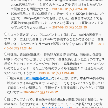
utton,代替文字列); と言うのをマニュアルで見つけましたがソレ
で調整とかも問題はないと --
2017-09-12 (火) 23:54:18
600px程度にするのは横幅です。分かりやすく1200pxを50％にした
だけで、1920pxの約31％でも構いません。画像自体が大きくても
表示上は600px程度にしましょうという事です。（直接コマンド入
ってたのでちょっと修正） --
2017-09-13 (水) 00:21:35
ちょっと書き足しついでにコメントにも残して… swikiの画像アッ
プローダーに上げた画像はuploaderで参照することができるけど、画像
参照できてるページがミラーwikiで閲覧できなくなるので要注意 --
2018
-10-04 (木) 13:24:44
特殊能力追加(攻撃継承)、特殊能力追加(防御継承)、特殊能力保護(6
枠以下)のアイコンが無いようなので、画像投稿しようと思うのですが3
種並んだものをアップローダーに上げて、編集依頼はどこでやったらい
いのでしょうか？ また上げる時のファイル名(仮置き？)は適当なもの
でいいのでしょうか？ --
2019-02-12 (火) 11:54:48
編集依頼は
でいいと思います。本番Wiki添付の時
WIKI編集者の集い
以外のファイル名は適当でいいかと。 そもそもパソコンを持ってい
て編集しやすい環境なら、依頼せずとも直接編集していただいて問題
ないです --
2020-02-07 (金) 19:48:22
既にアップされている画像を参照&attachref関数で参照する際に、そ
の画像の一部分だけ切り出して表示する "トリミング参照" のような方