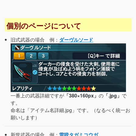
個別のページについて
旧式武器の場合 例：
ダーヴルソード
一番上の武器詳細ですが
「380×160px」
の
「.jpg」
で
す。
命名は「アイテム名詳細.jpg」です。（なるべく統一お
願いします）
新世武器の場合 例：
雷咬タガミコウガ