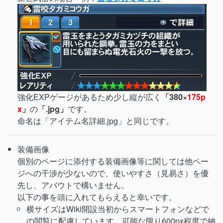
強化EXPゲージがあるため少し縦が広く
「380×
175p
x
」
の
「.jpg」
です。
命名は「アイテム名詳細.jpg」と同じです。
装備画像
個別のページに添付する装備画像等に関しては他ペー
ジへの干渉が少ないので、使いやすさ（見易さ）を優
先し、アバウトで構いません。
以下の事を頭に入れてもらえると幸いです。
横サイズはWiki開設当初からスマートフォンなどで
の閲覧に配慮しています。可能な限り600px程度で納