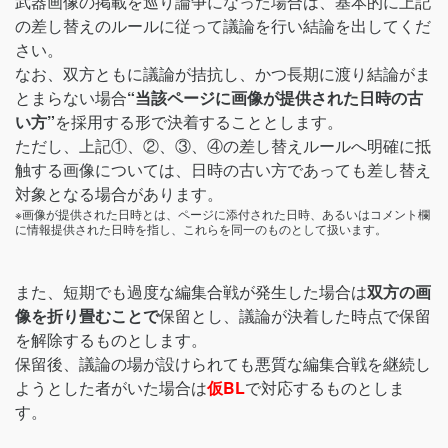
武器画像の掲載を巡り論争になった場合は、基本的に上記
の差し替えのルールに従って議論を行い結論を出してくだ
さい。
なお、双方ともに議論が拮抗し、かつ長期に渡り結論がま
とまらない場合
“当該ページに画像が提供された日時の古
い方”
を採用する形で決着することとします。
ただし、上記①、②、③、④の差し替えルールへ明確に抵
触する画像については、日時の古い方であっても差し替え
対象となる場合があります。
※画像が提供された日時とは、ページに添付された日時、あるいはコメント欄
に情報提供された日時を指し、これらを同一のものとして扱います。
また、短期でも過度な編集合戦が発生した場合は
双方の画
像を折り畳むことで
保留とし、議論が決着した時点で保留
を解除するものとします。
保留後、議論の場が設けられても悪質な編集合戦を継続し
ようとした者がいた場合は
仮BL
で対応するものとしま
す。