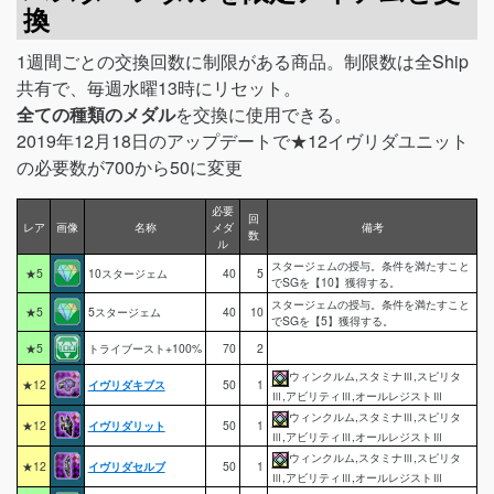
換
1週間ごとの交換回数に制限がある商品。制限数は全Ship
共有で、毎週水曜13時にリセット。
全ての種類のメダル
を交換に使用できる。
2019年12月18日のアップデートで★12イヴリダユニット
の必要数が700から50に変更
必要
回
レア
画像
名称
メダ
備考
数
ル
スタージェムの授与。条件を満たすこと
★5
10スタージェム
40
5
でSGを【10】獲得する。
スタージェムの授与。条件を満たすこと
★5
5スタージェム
40
10
でSGを【5】獲得する。
★5
トライブースト+100%
70
2
ウィンクルム,スタミナⅢ,スピリタ
★12
イヴリダキブス
50
1
Ⅲ,アビリティⅢ,オールレジストⅢ
ウィンクルム,スタミナⅢ,スピリタ
★12
イヴリダリット
50
1
Ⅲ,アビリティⅢ,オールレジストⅢ
ウィンクルム,スタミナⅢ,スピリタ
★12
イヴリダセルブ
50
1
Ⅲ,アビリティⅢ,オールレジストⅢ