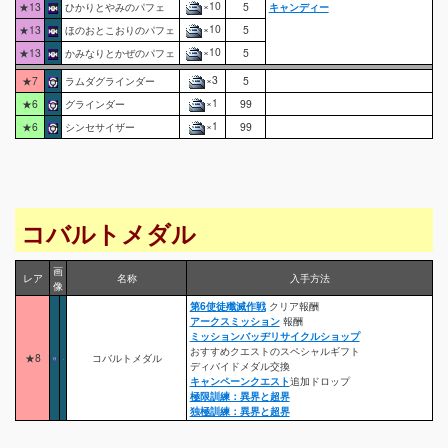
×10
★13
ひかりとやみのパフェ
5
キャンディー
×10
★13
ほのおとこおりのパフェ
5
×10
★13
かみなりとかぜのパフェ
5
×3
★7
ラムダグラインダー
5
×1
★6
グラインダー
99
×1
★6
シンセサイザー
99
コバルトメダル
画
レア
名称
入手方法
像
第6使徒殲滅作戦
クリア報酬
アークスミッション
報酬
ミッションバッヂリサイクルショップ
おすすめクエストのスペシャルギフト
★8
コバルトメダル
ディバイドメダル交換
キャンペーンクエスト
追加ドロップ
極限訓練：異界と超界
独極訓練：異界と超界