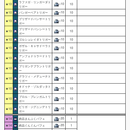
ラファガ・リンガーダト
×10
★10
10
リガー
×10
★10
バンガーベアトリガー
10
ブリザードバンサートリ
×10
★10
10
ガー
ブリザードバンシートリ
×10
★10
10
ガー
×10
★10
ゴルシュレイダトリガー
10
ガザル・キャサドーラト
×10
★10
10
リガー
アンフェドゥラードトリ
×10
★10
10
ガー
ブリガンテブラントリガ
×10
★10
10
ー
グラツィ・メデューナト
×10
★10
10
リガー
オドゥナ・ゾルダッタト
×10
★10
10
リガー
ブロル・ブレンガムトリ
×10
★10
10
ガー
ビリガ・ジグニンデトリ
×10
★10
10
ガー
×35
★14
絶品まんぷくパフェ
1
×35
★14
絶品ぐんぐんパフェ
1