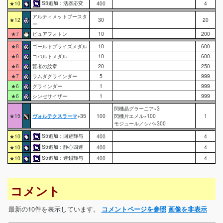
S5追加：活器応変
★10
400
4
アルティメットブースタ
★12
30
20
ー
★7
ピュアフォトン
10
200
★8
ゴールドプライズメダル
10
600
★8
コバルトメダル
10
600
★8
賢者の紋章
20
250
★7
ラムダグラインダー
5
999
★6
グラインダー
1
999
★6
シンセサイザー
1
999
閃機晶グラーニア×3
★15
ヴォルテクスラーマ
+35
100
閃機片エメル×100
1
モジュール／シバ×300
S5追加：回避輝与
★10
400
4
S5追加：静心四連
★10
400
4
S5追加：連鎖輝与
★10
400
4
コメント
最新の10件を表示しています。
コメントページを参照
画像を非表示