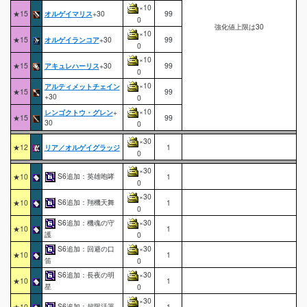
×10
★15
オルゲイマリス
+30
99
0
強化値上限は30
×10
★15
オルゲイランコア
+30
99
0
×10
★15
アキュレハーリス
+30
99
0
×10
アルティメットチェイン
★15
99
+30
0
×10
レンゴクトウ・グレン
+
★15
99
30
0
×30
★12
リア／オルゲイグラッジ
1
0
×30
S6追加：英雄咆哮
★10
1
0
×30
S6追加：翔機天舞
★10
1
0
S6追加：機魂の守
×30
★10
1
護
0
S6追加：回避の口
×30
★10
1
笛
0
S6追加：長夜の明
×30
★10
1
星
0
×30
S6追加：超限活器
★10
1