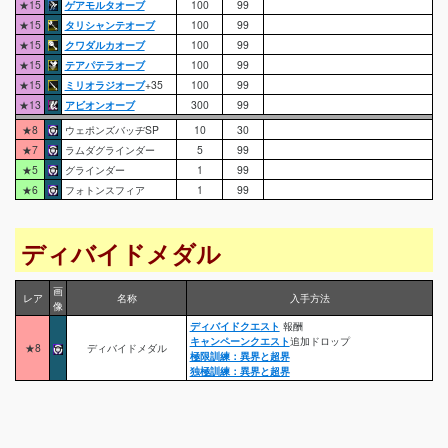
★15
ゲアモルタオーブ
100
99
★15
タリシャンテオーブ
100
99
★15
クワダルカオーブ
100
99
★15
テアパテラオーブ
100
99
★15
ミリオラジオーブ
+35
100
99
★13
アビオンオーブ
300
99
★8
ウェポンズバッヂSP
10
30
★7
ラムダグラインダー
5
99
★5
グラインダー
1
99
★6
フォトンスフィア
1
99
ディバイドメダル
画
レア
名称
入手方法
像
ディバイドクエスト
報酬
キャンペーンクエスト
追加ドロップ
★8
ディバイドメダル
極限訓練：異界と超界
独極訓練：異界と超界