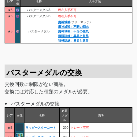
レア
名称
入手方法
像
★8
バスターメダルA
現在入手不可
★8
バスターメダルB
現在入手不可
魔神城戦
(フリーマッチ)
魔神城戦：不断の闘志
★8
バスターメダル
魔神城戦：不尽の狂気
極限訓練：異界と超界
独極訓練：異界と超界
バスターメダルの交換
交換回数に制限がない商品。
交換には対応した種類のメダルが必要。
バスターメダルの交換
必要
レア
画像
名称
メダ
備考
ル
★8
ラッピースターコート
200
トレード不可
★8
ラッピースタードレス
200
トレード不可