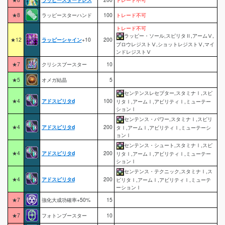
★8
ラッピースターハンド
100
トレード不可
トレード不可
ラッピー・ソール,スピリタⅡ,アームⅤ,
★12
ラッピーシャイン
+10
200
ブロウレジストⅤ,ショットレジストⅤ,マイ
ンドレジストⅤ
★7
クリシスブースター
10
★5
オメガ結晶
5
センテンスレセプター,スタミナⅠ,スピ
★4
アドスピリタd
100
リタⅠ,アームⅠ,アビリティⅠ,ミューテー
ションⅠ
センテンス・パワー,スタミナⅠ,スピリ
★4
アドスピリタd
200
タⅠ,アームⅠ,アビリティⅠ,ミューテーシ
ョンⅠ
センテンス・シュート,スタミナⅠ,スピ
★4
アドスピリタd
200
リタⅠ,アームⅠ,アビリティⅠ,ミューテー
ションⅠ
センテンス・テクニック,スタミナⅠ,ス
★4
アドスピリタd
200
ピリタⅠ,アームⅠ,アビリティⅠ,ミューテ
ーションⅠ
★7
強化大成功確率+50%
15
★7
フォトンブースター
10