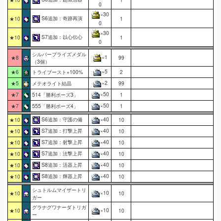
0
×30
S6追加：奇跡再演
★10
1
0
×30
S7追加：以心伝心
★10
1
0
シルバープライズメダル
×1
★8
99
（3個）
×5
★6
トライブースト+100%
2
×2
★5
メテオライト結晶
99
×50
★7
514「勝利ポーズ3」
1
×50
★7
555「勝利ポーズ4」
1
S6追加：守護の備
×40
★10
10
S7追加：打撃上昇
×40
★10
10
S7追加：射撃上昇
×40
★10
10
S7追加：法撃上昇
×40
★10
10
S8追加：活器上昇
×40
★10
10
S8追加：輝器上昇
×40
★10
10
シュトルムマイザートリ
×10
★10
10
ガー
グラナグワナーダトリガ
×10
★10
10
ー