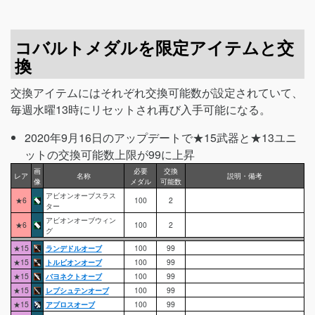
コバルトメダルを限定アイテムと交
換
交換アイテムにはそれぞれ交換可能数が設定されていて、
毎週水曜13時にリセットされ再び入手可能になる。
2020年9月16日のアップデートで★15武器と★13ユニ
ットの交換可能数上限が99に上昇
画
必要
交換
レア
名称
説明・備考
像
メダル
可能数
アビオンオーブスラス
★6
100
2
ター
アビオンオーブウィン
★6
100
2
グ
★15
ランデドルオーブ
100
99
★15
トルビオンオーブ
100
99
★15
バヨネクトオーブ
100
99
★15
レプシュテンオーブ
100
99
★15
アプロスオーブ
100
99