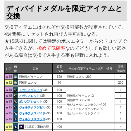
ディバイドメダルを限定アイテムと
交換
交換アイテムにはそれぞれ交換可能数が設定されていて、
4週間毎にリセットされ再び入手可能になる。
★15武器に関しては特定のボスエネミーからのドロップで
入手できるが、
極めて低確率
なのでどうしても欲しい武器
がある場合は交換で入手する事も視野に入れよう。
画
必要
交換
レア
名称
その他必要アイテム・説明・備考
像
メダル
可能数
★15
閃機晶グラーニア
350
閃機片エメル×200
4
★12
閃機片エメル
10
200
★15
メガリスグレイヴ
+35
100
1
★15
メガリスロッド
+35
100
閃機晶グラーニア×3
1
閃機片エメル×100
★15
ボンズアシェット
+35
100
1
モジュール／エクゼクル×100
★15
ヴォルテクスゲゼル
+35
100
1
モジュール／ヴァルナ×100
★15
ヴォルテクスバイド
+35
100
モジュール／ミトラ×100
1
★15
ヴォルテクスグラス
+35
100
1
S5追加：追蝕の縛
★10
400
4