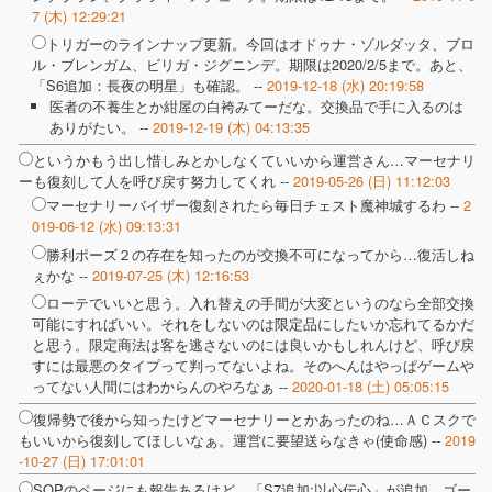
7 (木) 12:29:21
トリガーのラインナップ更新。今回はオドゥナ・ゾルダッタ、ブロ
ル・ブレンガム、ビリガ・ジグニンデ。期限は2020/2/5まで。あと、
「S6追加：長夜の明星」も確認。 --
2019-12-18 (水) 20:19:58
医者の不養生とか紺屋の白袴みてーだな。交換品で手に入るのは
ありがたい。 --
2019-12-19 (木) 04:13:35
というかもう出し惜しみとかしなくていいから運営さん…マーセナリ
ーも復刻して人を呼び戻す努力してくれ --
2019-05-26 (日) 11:12:03
マーセナリーバイザー復刻されたら毎日チェスト魔神城するわ --
2
019-06-12 (水) 09:13:31
勝利ポーズ２の存在を知ったのが交換不可になってから…復活しね
ぇかな --
2019-07-25 (木) 12:16:53
ローテでいいと思う。入れ替えの手間が大変というのなら全部交換
可能にすればいい。それをしないのは限定品にしたいか忘れてるかだ
と思う。限定商法は客を逃さないのには良いかもしれんけど、呼び戻
すには最悪のタイプって判ってないよね。そのへんはやっぱゲームや
ってない人間にはわからんのやろなぁ --
2020-01-18 (土) 05:05:15
復帰勢で後から知ったけどマーセナリーとかあったのね…ＡＣスクで
もいいから復刻してほしいなぁ。運営に要望送らなきゃ(使命感) --
2019
-10-27 (日) 17:01:01
SOPのページにも報告あるけど、「S7追加:以心伝心」が追加。ゴー