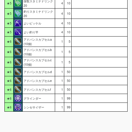
採取スタミナドリンク
★5
4
10
20
釣りスタミナドリンク
★5
4
10
20
★5
よいピッケル
4
10
★5
よい釣り竿
4
10
アドバンスカプセルa
★6
1
5
(10個)
アドバンスカプセルb
★6
1
5
(10個)
アドバンスカプセルc
★6
1
5
(10個)
★6
アドバンスカプセルd
1
50
★6
アドバンスカプセルe
1
50
★6
アドバンスカプセルf
1
50
★6
グラインダー
1
99
★6
シンセサイザー
1
99