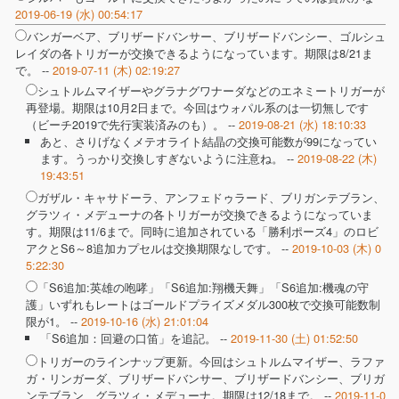
2019-06-19 (水) 00:54:17
バンガーベア、ブリザードバンサー、ブリザードバンシー、ゴルシュ
レイダの各トリガーが交換できるようになっています。期限は8/21ま
で。 --
2019-07-11 (木) 02:19:27
シュトルムマイザーやグラナグワナーダなどのエネミートリガーが
再登場。期限は10月2日まで。今回はウォパル系のは一切無しです
（ビーチ2019で先行実装済みのも）。 --
2019-08-21 (水) 18:10:33
あと、さりげなくメテオライト結晶の交換可能数が99になってい
ます。うっかり交換しすぎないように注意ね。 --
2019-08-22 (木)
19:43:51
ガザル・キャサドーラ、アンフェドゥラード、ブリガンテブラン、
グラツィ・メデューナの各トリガーが交換できるようになっていま
す。期限は11/6まで。同時に追加されている「勝利ポーズ4」のロビ
アクとS6～8追加カプセルは交換期限なしです。 --
2019-10-03 (木) 0
5:22:30
「S6追加:英雄の咆哮」「S6追加:翔機天舞」「S6追加:機魂の守
護」いずれもレートはゴールドプライズメダル300枚で交換可能数制
限が1。 --
2019-10-16 (水) 21:01:04
「S6追加：回避の口笛」を追記。 --
2019-11-30 (土) 01:52:50
トリガーのラインナップ更新。今回はシュトルムマイザー、ラファ
ガ・リンガーダ、ブリザードバンサー、ブリザードバンシー、ブリガ
ンテブラン、グラツィ・メデューナ。期限は12/18まで。 --
2019-11-0