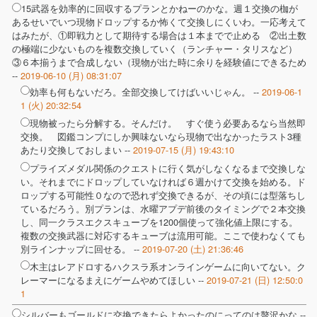
15武器を効率的に回収するプランとかねーのかな。週１交換の枷が
あるせいでいつ現物ドロップするか怖くて交換しにくいわ。一応考えて
はみたが、①即戦力として期待する場合は１本までで止める ②出土数
の極端に少ないものを複数交換していく（ランチャー・タリスなど）
③６本揃うまで合成しない（現物が出た時に余りを経験値にできるため
--
2019-06-10 (月) 08:31:07
効率も何もないだろ。全部交換してけばいいじゃん。 --
2019-06-1
1 (火) 20:32:54
現物被ったら分解する。そんだけ。 すぐ使う必要あるなら当然即
交換。 図鑑コンプにしか興味ないなら現物で出なかったラスト3種
あたり交換しておしまい --
2019-07-15 (月) 19:43:10
プライズメダル関係のクエストに行く気がしなくなるまで交換しな
い。それまでにドロップしていなければ６週かけて交換を始める。ド
ロップする可能性０なので恐れず交換できるが、その頃には型落ちし
ているだろう。別プランは、水曜アプデ前後のタイミングで２本交換
し、同一クラスエクスキューブを1200個使って強化値上限にする。
複数の交換武器に対応するキューブは流用可能。ここで使わなくても
別ラインナップに回せる。 --
2019-07-20 (土) 21:36:46
木主はレアドロするハクスラ系オンラインゲームに向いてない。ク
レーマーになるまえにゲームやめてほしい --
2019-07-21 (日) 12:50:0
1
シルバーもゴールドに交換できたらよかったのにってのは贅沢かな --