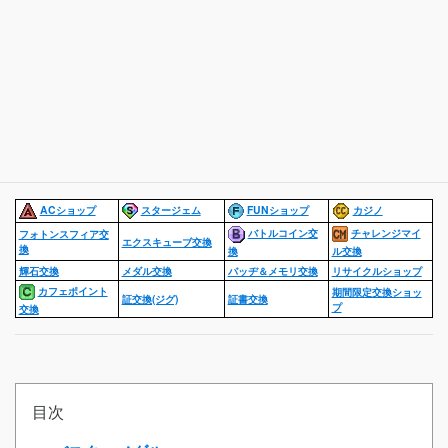
ACショップ
スタージェム
FUNショップ
カジノ
バトルコイン交
チャレンジマイ
フォトンスフィア交
エクスキューブ交換
換
ル交換
換
輝石交換
メダル交換
バッヂ＆メモリ交換
リサイクルショップ
カフェポイント
期間限定交換ショッ
証交換(ジグ)
証書交換
プ
交換
目次