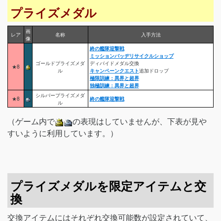
プライズメダル
画
レア
名称
入手方法
像
終の艦隊迎撃戦
ミッションバッヂリサイクルショップ
ゴールドプライズメダ
ディバイドメダル交換
★8
ル
キャンペーンクエスト
追加ドロップ
極限訓練：異界と超界
独極訓練：異界と超界
シルバープライズメダ
★8
終の艦隊迎撃戦
ル
（ゲーム内で
の表現はしていませんが、下表が見や
すいように利用しています。）
プライズメダルを限定アイテムと交
換
交換アイテムにはそれぞれ交換可能数が設定されていて、