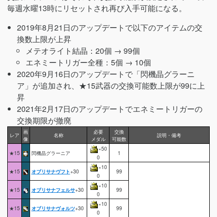
毎週水曜13時にリセットされ再び入手可能になる。
2019年8月21日のアップデートで以下のアイテムの交
換数上限が上昇
メテオライト結晶：20個 → 99個
エネミートリガー全種：5個 → 10個
2020年9月16日のアップデートで「閃機晶グラーニ
ア」が追加され、★15武器の交換可能数上限が99に上
昇
2021年2月17日のアップデートでエネミートリガーの
交換期限が撤廃
画
必要
交換
レア
名称
説明・備考
像
メダル
可能数
×50
★15
閃機晶グラーニア
1
0
×10
★15
オブリサナヴフト
+30
99
0
×10
★15
オブリサナフェルサ
+30
99
0
×10
★15
オブリサナヴォルツ
+30
99
0