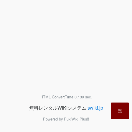
HTML ConvertTime 0.139 sec.
無料レンタルWIKIシステム
swiki.jp
Powered by PukiWiki Plus!!