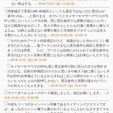
ない気はする。 --
2018-12-07 (金) 17:20:35
内部補正で実質Lv85~90相応といっても過言ではないのに受注Lvが
「表70~のみ」…と昔のまま、今でいうとオメサーやマザーデウスの"S
H"と同じというトンデモ仕様。同じ受注条件でも実際の強さにエグい
ほどの格差があるのって、非エキ勢からしたらもの凄い肩透かし喰らう
よなぁ。Lv80とは思えない攻撃の痛さと圧倒的タフネスっぷりは非エ
キ勢からしたらダレそうだな --
2018-12-06 (木) 15:09:10
そのためのブースト内容表記だけど、知識がないと分かりにくい書
き方だからなあ……鬼ブーストかけるなら受注条件も相応に変更すべ
きってのは同意。 ただ、ブーストは自由にかけられても受注条件を
弄るのはクエスト自体の変更になるから簡単には出来ないんだろうな
--
2018-12-07 (金) 00:10:46
オメサーやマウスのSHも逆に受注条件の割に肝心のボスが弱すぎ
だけどな。以前のXH相応のステかと思いきや被ダメ妙に痛くないしH
PはXHの水準備えている人からすればこれソロ用ボスか？って疑うく
らいヒョロヒョロの低HPしかない。受注条件と実際の強さのバラン
スがめちゃくちゃすぎる。 --
2018-12-07 (金) 16:21:06
ヴァーダーからタッグボード確認しました。追記お願いします。 --
2
018-12-09 (日) 16:34:55
今回もう一つのキャンペーン対象であるライディングクエストです
が、あっちのコメント欄でも書かれているように人がいなさすぎてマル