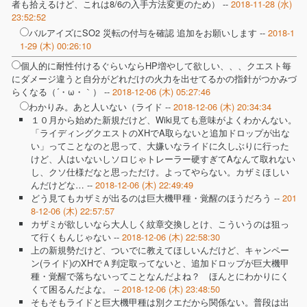
者も拾えるけど、これは8/6の入手方法変更のため） --
2018-11-28 (水)
23:52:52
バルアイズにSO2 災転の付与を確認 追加をお願いします --
2018-1
1-29 (木) 00:26:10
個人的に耐性付けるぐらいならHP増やして欲しい、、、クエスト毎
にダメージ違うと自分がどれだけの火力を出せてるかの指針がつかみづ
らくなる（´・ω・｀） --
2018-12-06 (木) 05:27:46
わかりみ。あと人いない（ライド --
2018-12-06 (木) 20:34:34
１０月から始めた新規だけど、Wiki見ても意味がよくわかんない。
「ライディングクエストのXHでA取らないと追加ドロップが出な
い」ってことなのと思って、大嫌いなライドに久しぶりに行った
けど、人はいないしソロじゃトレーラー硬すぎてAなんて取れない
し、クソ仕様だなと思っただけ。よってやらない。カザミほしい
んだけどな… --
2018-12-06 (木) 22:49:49
どう見てもカザミが出るのは巨大機甲種・覚醒のほうだろう --
201
8-12-06 (木) 22:57:57
カザミが欲しいなら大人しく紋章交換しとけ、こういうのは狙っ
て行くもんじゃない --
2018-12-06 (木) 22:58:30
上の新規勢だけど、ついでに教えてほしいんだけど、キャンペー
ン(ライド)のXHでＡ判定取ってないと、追加ドロップが巨大機甲
種・覚醒で落ちないってことなんだよね？ ほんとにわかりにく
くて困るんだよな。 --
2018-12-06 (木) 23:48:50
そもそもライドと巨大機甲種は別クエだから関係ない。普段は出