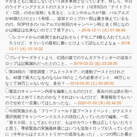
チがまともに成立しないという異常事態となっています。何しろ、今日
のライディングクエストのクエストレコード（12月5日の「ナイトライ
ド：C区」の分が反映）を見ると、シエンやホムラが1個、バルアルズ
が40個だけだという有様…。追加ドロップの一部は書き換えているも
のの、SOP付きのバルアルズが前回のキャンペーン時と全く同じなの
かは確証は出来ないのでご了承下さい。 --
2018-12-11 (火) 01:48:46
レコードからの推測であればおそらくデモニア3種も入れてたんだ
ろうけど、そういうの最初に書いとけよって話なんだよなぁ --
2018-
12-11 (火) 10:15:32
プレイヤーズサイトより、幻惑の森でのラムダグラインダーの追加ド
ロップは記載漏れだったとのこと。 --
2019-03-22 (金) 23:28:05
第34回の「壊世調査：アムドゥスキア」の連動ブーストだけれど
も、42週で最大になるのならLv.15のところの必要ポイント、48万じゃ
なくて38万じゃないかな、多分？ --
2019-03-30 (土) 00:26:03
最近のキャンペーン内容を編集したものだけど、過去の分は誰か別ペ
ージにまとめてくれたのかな？それはいいんだけど、事後報告でもいい
のでせめて一言書いてほしかったな。 --
2020-01-02 (木) 02:42:55
今回実施される「フリーフィールド超ブーストイベント」がクエスト
選択画面でキャンペーンクエストの項目に入っていたので編集。一応、
「第５０回」としておいたけど、もはやカウント数は正しくないだろう
と思う。季節緊急の実施最終週にはいつも追加ドロップが入っていたの
に（今年からはクエストトリガーの追加もあった）、いつの間にか書か