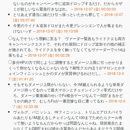
ないものがキャンペーン中に追加ドロップするだけ。だからカザ
ミが欲しいなら緊急行きなはれ。 --
2018-12-07 (金) 00:03:03
とりあえず適当に線だけ引っ張っといたから察して --
2018-12-07
(金) 03:07:40
今更のライド＆追加ドロがまた今更グレンシエンで人が集まるわ
けないっす --
2018-12-07 (金) 16:13:59
なんでそういう理解に至る？ ヴァーダー緊急もライドクエも両方
キャンペーンクエストで、それぞれ個別にドロップ追加その他の補正
が施されてる。ライドクエを全く触ってなくてもヴァーダーで☆14は
落ちるよ --
2018-12-07 (金) 00:02:28
多分HPの方で同じように調整するとダメージ上限に引っかかりま
くって倒せなくなるんじゃないかな？耐性クエのほうがマロンとかチ
ェインフィニッシュとかのダメが実質伸びるわけだし。 --
2018-12-0
7 (金) 01:41:20
そもそもダメージ上限がいらない。今1M越えられるような単発ダ
メージ持ってるのって最大マロンとチェインインフィ零式だけや
ろ。ダメージ量激減のせいでFo複合ゲージなんて一回貯まるかど
うかの鈍さで、むしろFoが一番悲惨な目に遭ってるわ --
2018-12-0
7 (金) 12:33:38
ヴォルグ、バニッシュ、Hrフィニッシュ、トリムエアロスパイラ
ルあたりも1M超えるしチェインなんて100までためたらクール有
って無いようなもんだからやっぱ問題なんじゃね。現状複合たま
らなくてもDB貯まれば終わる緊急なんだからあんまりクラス関係