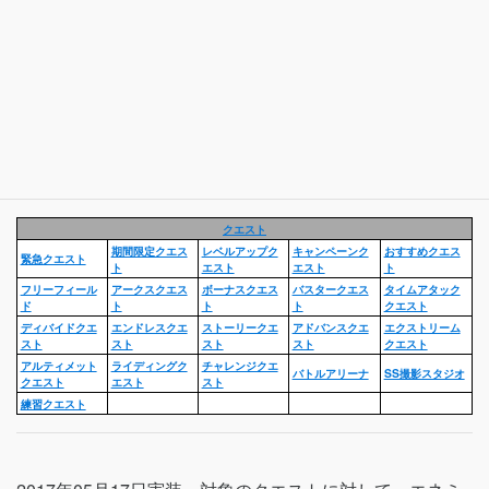
クエスト
期間限定クエス
レベルアップク
キャンペーンク
おすすめクエス
緊急クエスト
ト
エスト
エスト
ト
フリーフィール
アークスクエス
ボーナスクエス
バスタークエス
タイムアタック
ド
ト
ト
ト
クエスト
ディバイドクエ
エンドレスクエ
ストーリークエ
アドバンスクエ
エクストリーム
スト
スト
スト
スト
クエスト
アルティメット
ライディングク
チャレンジクエ
バトルアリーナ
SS撮影スタジオ
クエスト
エスト
スト
練習クエスト