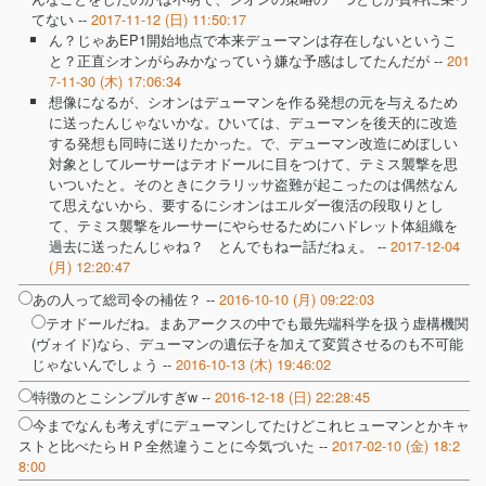
てない --
2017-11-12 (日) 11:50:17
ん？じゃあEP1開始地点で本来デューマンは存在しないというこ
と？正直シオンがらみかなっていう嫌な予感はしてたんだが --
201
7-11-30 (木) 17:06:34
想像になるが、シオンはデューマンを作る発想の元を与えるため
に送ったんじゃないかな。ひいては、デューマンを後天的に改造
する発想も同時に送りたかった。で、デューマン改造にめぼしい
対象としてルーサーはテオドールに目をつけて、テミス襲撃を思
いついたと。そのときにクラリッサ盗難が起こったのは偶然なん
て思えないから、要するにシオンはエルダー復活の段取りとし
て、テミス襲撃をルーサーにやらせるためにハドレット体組織を
過去に送ったんじゃね？ とんでもねー話だねぇ。 --
2017-12-04
(月) 12:20:47
あの人って総司令の補佐？ --
2016-10-10 (月) 09:22:03
テオドールだね。まあアークスの中でも最先端科学を扱う虚構機関
(ヴォイド)なら、デューマンの遺伝子を加えて変質させるのも不可能
じゃないんでしょう --
2016-10-13 (木) 19:46:02
特徴のとこシンプルすぎw --
2016-12-18 (日) 22:28:45
今までなんも考えずにデューマンしてたけどこれヒューマンとかキャ
ストと比べたらＨＰ全然違うことに今気づいた --
2017-02-10 (金) 18:2
8:00