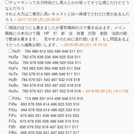
デューマンって火力特化だし廃人とかが使ってそうな感じだけどどう
なんだろう
それと火力は二番目に高いキャストと比べ体感でどれだけ差があるんだ
ろう --
2017-12-25 (月) 23:39:47
雑談のほうにも書きましたが通常職85のステ書き込みます。メイン
職毎に小木分けて職 HP 打 射 法 技量 打防 射防 法防の順
で数値を書きます。 見やすさのために改行使います。もし問題あるよ
うだったら編集お願いします。 --
2018-05-29 (火) 14:15:12
HuFi 784 686 614 552 496 648 511 511
HuRa 782 678 638 536 496 625 534 511
HuGu 783 678 638 536 496 625 534 511
HuFo 763 662 630 560 496 625 511 534
HuTe 763 678 614 560 496 648 511 511
HuBr 784 679 631 540 497 632 518 518
HuBo 784 679 618 553 497 632 518 518
HuSu 782 679 631 553 497 632 518 518 --
2018-05-29 (火) 14:17:56
FiHu 713 686 551 614 496 648 510 510
FiRa 693 678 559 614 496 625 533 510
FiGu 694 678 559 614 496 625 533 510
FiFo 673 662 551 638 496 625 510 533
FiTe 673 678 535 638 496 548 510 510
FiBr 695 679 552 618 497 632 517 517
FiBo 695 679 539 631 497 632 517 517