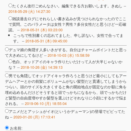
たくさん改行ごめんなさい。編集できる方お願いします。きぬし --
2018-05-29 (火) 14:27:30
雑談過去ログにそれらしい書き込みが見つけられなかったのでここ
で質問。このパラメータは女性？男性？多分女性だと思うけど一応確
認。 --
2018-05-31 (木) 03:23:00
こっちで性別書くの忘れてました、申し訳ない。女性で合ってま
す。 --
2018-05-31 (木) 09:45:00
デュマ娘の角隠す人多いきがする。自分はチャームポイントだと思っ
て大きめにしてるけど --
2018-10-03 (水) 15:58:59
色白、オッドアイのキャラ作りたいだけって人が大半じゃないか
な？ --
2018-10-26 (金) 14:39:13
男でも角隠してオッドアイキャラ作ろうと思うけど最小にしてもアー
デムヘアーとかの前髪にボリュームがない髪型だと貫通してしまうから
つらい。頭のサイズを大きくすると角の開始地点が固定なのか額に角を
埋め込めるんだけどそうすると頭でっかちになるから、頭でっかちだけ
ど髪型の自由度増やすか髪型を選ぶけどそれなりに小顔にするかで悩ま
される。 --
2019-06-10 (月) 18:55:04
アニメだとアッシュがイオ(というかデューマン)の登場でビビってた
ね --
2020-01-20 (月) 17:13:41
お名前: