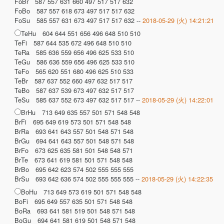
FoBr 587 557 631 660 497 517 517 632
FoBo 587 557 618 673 497 517 517 632
FoSu 585 557 631 673 497 517 517 632 --
2018-05-29 (火) 14:21:21
TeHu 604 644 551 656 496 648 510 510
TeFi 587 644 535 672 496 648 510 510
TeRa 585 636 559 656 496 625 533 510
TeGu 586 636 559 656 496 625 533 510
TeFo 565 620 551 680 496 625 510 533
TeBr 587 637 552 660 497 632 517 517
TeBo 587 637 539 673 497 632 517 517
TeSu 585 637 552 673 497 632 517 517 --
2018-05-29 (火) 14:22:01
BrHu 713 649 635 557 501 571 548 548
BrFi 695 649 619 573 501 571 548 548
BrRa 693 641 643 557 501 548 571 548
BrGu 694 641 643 557 501 548 571 548
BrFo 673 625 635 581 501 548 548 571
BrTe 673 641 619 581 501 571 548 548
BrBo 695 642 623 574 502 555 555 555
BrSu 693 642 636 574 502 555 555 555 --
2018-05-29 (火) 14:22:35
BoHu 713 649 573 619 501 571 548 548
BoFi 695 649 557 635 501 571 548 548
BoRa 693 641 581 519 501 548 571 548
BoGu 694 641 581 619 501 548 571 548