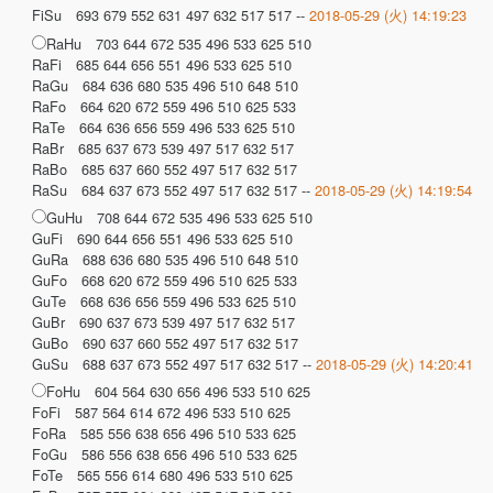
FiSu 693 679 552 631 497 632 517 517 --
2018-05-29 (火) 14:19:23
RaHu 703 644 672 535 496 533 625 510
RaFi 685 644 656 551 496 533 625 510
RaGu 684 636 680 535 496 510 648 510
RaFo 664 620 672 559 496 510 625 533
RaTe 664 636 656 559 496 533 625 510
RaBr 685 637 673 539 497 517 632 517
RaBo 685 637 660 552 497 517 632 517
RaSu 684 637 673 552 497 517 632 517 --
2018-05-29 (火) 14:19:54
GuHu 708 644 672 535 496 533 625 510
GuFi 690 644 656 551 496 533 625 510
GuRa 688 636 680 535 496 510 648 510
GuFo 668 620 672 559 496 510 625 533
GuTe 668 636 656 559 496 533 625 510
GuBr 690 637 673 539 497 517 632 517
GuBo 690 637 660 552 497 517 632 517
GuSu 688 637 673 552 497 517 632 517 --
2018-05-29 (火) 14:20:41
FoHu 604 564 630 656 496 533 510 625
FoFi 587 564 614 672 496 533 510 625
FoRa 585 556 638 656 496 510 533 625
FoGu 586 556 638 656 496 510 533 625
FoTe 565 556 614 680 496 533 510 625