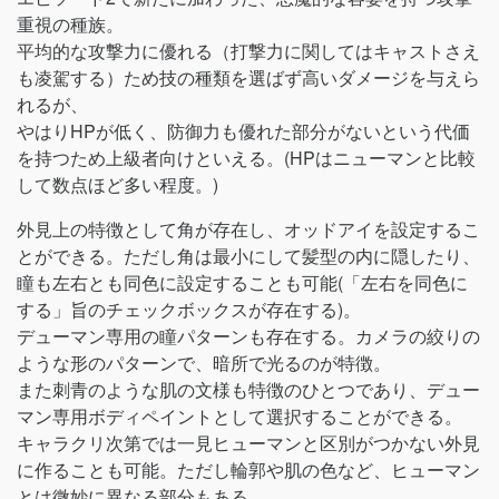
重視の種族。
平均的な攻撃力に優れる（打撃力に関してはキャストさえ
も凌駕する）ため技の種類を選ばず高いダメージを与えら
れるが、
やはりHPが低く、防御力も優れた部分がないという代価
を持つため上級者向けといえる。(HPはニューマンと比較
して数点ほど多い程度。)
外見上の特徴として角が存在し、オッドアイを設定するこ
とができる。ただし角は最小にして髪型の内に隠したり、
瞳も左右とも同色に設定することも可能(「左右を同色に
する」旨のチェックボックスが存在する)。
デューマン専用の瞳パターンも存在する。カメラの絞りの
ような形のパターンで、暗所で光るのが特徴。
また刺青のような肌の文様も特徴のひとつであり、デュー
マン専用ボディペイントとして選択することができる。
キャラクリ次第では一見ヒューマンと区別がつかない外見
に作ることも可能。ただし輪郭や肌の色など、ヒューマン
とは微妙に異なる部分もある。