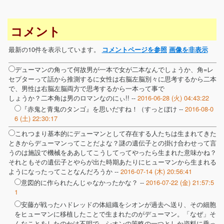
コメント
最新の10件を表示しています。
コメントページを参照
画像を非表示
デューマンの角って何故男が一本で女が二本なんでしょうか、角=レ
セプターって話から推測するに女性は右脳左脳別々に思考するから二本
で、男性は右脳左脳両方で思考するから一本って事で
しょうか？二本角は男のロマンなのにぃ!! --
2016-06-28 (火) 04:43:22
『赤鬼と青鬼のタンゴ』を思いだすね！（すっとぼけ --
2016-08-0
6 (土) 22:30:17
これつまり基本的にデューマンとして存在する人たちは生まれてきた
ときからデューマンってことだよな？謎の遺伝子との掛け合わせって言
うのは施設で機械をああしてこうしてってやったら生まれた意味かね？
それともその遺伝子とやらが出た時期あたりにヒューマンから生まれる
ようになったってことなんだろうか --
2016-07-14 (木) 20:56:41
意図的に作られたんじゃなかったかな？ --
2016-07-22 (金) 21:57:5
1
安藤が戦ったハドレッドの体組織をシオンが過去へ送り、その細胞
をヒューマンに移植したことで生まれたのがデューマン。「なぜ」そ
んなことをしたのかは不明で、シオンの策略の一つとしか資料に乗っ