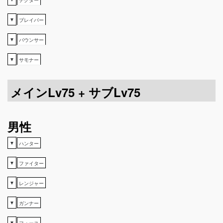
▼
ブレイバー
▼
バウンサー
▼
サモナー
メインLv75 + サブLv75
男性
▼
ハンター
▼
ファイター
▼
レンジャー
▼
ガンナー
▼
フォース