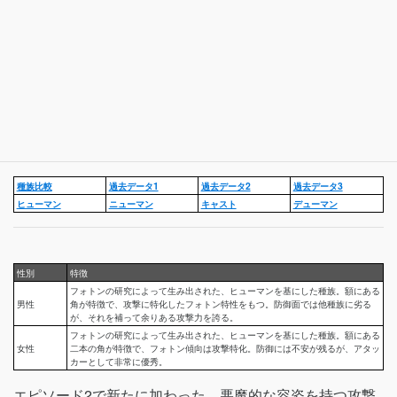
種族比較
過去データ1
過去データ2
過去データ3
ヒューマン
ニューマン
キャスト
デューマン
性別
特徴
フォトンの研究によって生み出された、ヒューマンを基にした種族。額にある
男性
角が特徴で、攻撃に特化したフォトン特性をもつ。防御面では他種族に劣る
が、それを補って余りある攻撃力を誇る。
フォトンの研究によって生み出された、ヒューマンを基にした種族。額にある
女性
二本の角が特徴で、フォトン傾向は攻撃特化。防御には不安が残るが、アタッ
カーとして非常に優秀。
エピソード2で新たに加わった、悪魔的な容姿を持つ攻撃