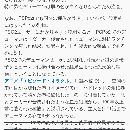
特に男性デューマンは肌の色が白くなりがちなため注意。
なお、PSPo2iでも同名の種族が登場しているが、設定的
にはまったくの別物。
PSO2ユーザーにわかりやすく説明すると、PSPo2iでのデ
ューマンは「ダーカー侵食されたヒューマンに対抗ワクチ
ンを投与した結果、変異を起こした後天的な種族」である
のに対し、
PSO2でのデューマンは「次元の狭間より現れた謎の遺伝
子をヒューマンに掛け合わせた結果生まれた先天的な種
族」ということになっている。
アニメ『エピソード・オラクル』
11話本編では、「空間の
裂け目から現れた布（イメージでは、ハドレッドの角に巻
かれていて消えた布に酷似したもの）に付着していた、龍
とダーカーが合成されたような血液細胞から、100年以上
前に造られた種族」と説明されている。主人公は11話まで
デューマンの存在を知らなかった。
もっとも、EP2でのあの人を見ると後天的に変異すること
も可能なようではあるし、研究していたのが例のあそこな